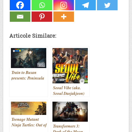
Articole Similare:
Train to Busan
presents: Peninsula
(2020)
Seoul Vibe (aka.
Seoul Daejakjeon)
(2022)
Teenage Mutant
Ninja Turtles: Out of
Transformers 3:
the Shadows (2016)
Dark of the Moon