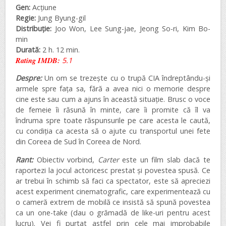
Gen:
Acțiune
Regie:
Jung Byung-gil
Distribuție:
Joo Won, Lee Sung-jae, Jeong So-ri, Kim Bo-
min
Durată:
2 h. 12 min.
Rating IMDB:
5.1
Despre:
Un om se trezește cu o trupă CIA îndreptându-și
armele spre fața sa, fără a avea nici o memorie despre
cine este sau cum a ajuns în această situație. Brusc o voce
de femeie îi răsună în minte, care îi promite că îl va
îndruma spre toate răspunsurile pe care acesta le caută,
cu condiția ca acesta să o ajute cu transportul unei fete
din Coreea de Sud în Coreea de Nord.
Rant:
Obiectiv vorbind,
Carter
este un film slab dacă te
raportezi la jocul actoricesc prestat și povestea spusă. Ce
ar trebui în schimb să faci ca spectator, este să apreciezi
acest experiment cinematografic, care experimentează cu
o cameră extrem de mobilă ce insistă să spună povestea
ca un one-take (dau o grămadă de like-uri pentru acest
lucru). Vei fi purtat astfel prin cele mai improbabile