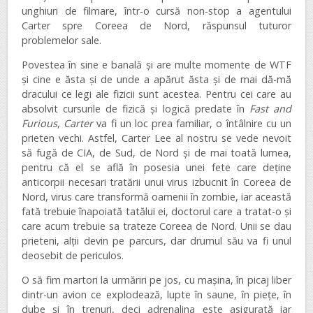
unghiuri de filmare, într-o cursă non-stop a agentului
Carter spre Coreea de Nord, răspunsul tuturor
problemelor sale.
Povestea în sine e banală și are multe momente de WTF
și cine e ăsta și de unde a apărut ăsta și de mai dă-mă
dracului ce legi ale fizicii sunt acestea. Pentru cei care au
absolvit cursurile de fizică și logică predate în
Fast and
Furious
,
Carter
va fi un loc prea familiar, o întâlnire cu un
prieten vechi. Astfel, Carter Lee al nostru se vede nevoit
să fugă de CIA, de Sud, de Nord și de mai toată lumea,
pentru că el se află în posesia unei fete care deține
anticorpii necesari tratării unui virus izbucnit în Coreea de
Nord, virus care transformă oamenii în zombie, iar această
fată trebuie înapoiată tatălui ei, doctorul care a tratat-o și
care acum trebuie sa trateze Coreea de Nord. Unii se dau
prieteni, alții devin pe parcurs, dar drumul său va fi unul
deosebit de periculos.
O să fim martori la urmăriri pe jos, cu mașina, în picaj liber
dintr-un avion ce explodează, lupte în saune, în piețe, în
dube și în trenuri, deci adrenalina este asigurată iar