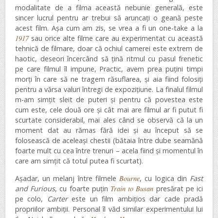
modalitate de a filma această nebunie generală, este
sincer lucrul pentru ar trebui să aruncați o geană peste
acest film. Așa cum am zis, se vrea a fi un one-take a la
1917
sau orice alte filme care au experimentat cu această
tehnică de filmare, doar că ochiul camerei este extrem de
haotic, deseori încercând să țină ritmul cu pasul frenetic
pe care filmul îl impune, Practic, avem prea puțini timpi
morți în care să ne tragem răsuflarea, și aia fiind folosiți
pentru a vărsa valuri întregi de expozițiune. La finalul filmul
m-am simțit sleit de puteri și pentru că povestea este
cum este, cele două ore și cât mai are filmul ar fi putut fi
scurtate considerabil, mai ales când se observă că la un
moment dat au rămas fără idei și au început să se
folosească de aceleași chestii (bătaia între dube seamănă
foarte mult cu cea între trenuri – acela fiind și momentul în
care am simțit că totul putea fi scurtat).
Așadar, un melanj între filmele
Bourne
, cu logica din
Fast
and Furious
, cu foarte puțin
Train to Busan
presărat pe ici
pe colo,
Carter
este un film ambițios dar cade pradă
propriilor ambiții. Personal îl văd similar experimentului lui