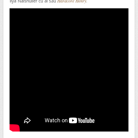
Ilya Naishuller cu al său
Hardcore Henry
.