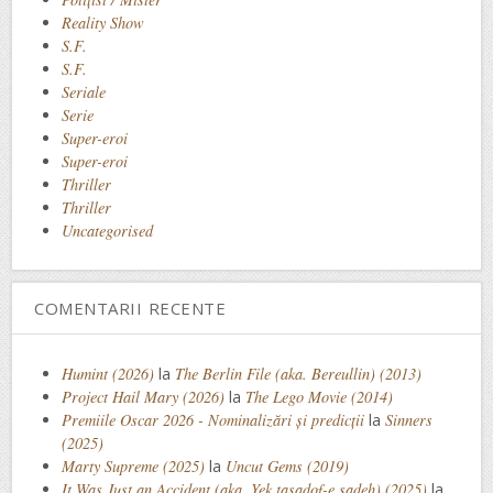
Reality Show
S.F.
S.F.
Seriale
Serie
Super-eroi
Super-eroi
Thriller
Thriller
Uncategorised
COMENTARII RECENTE
Humint (2026)
la
The Berlin File (aka. Bereullin) (2013)
Project Hail Mary (2026)
la
The Lego Movie (2014)
Premiile Oscar 2026 - Nominalizări și predicții
la
Sinners
(2025)
Marty Supreme (2025)
la
Uncut Gems (2019)
It Was Just an Accident (aka. Yek tasadof-e sadeh) (2025)
la