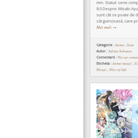
min. Statut: serie com
8.0 Despre: Misaki Ay
sunt cât se poate de di
sârguincioasă, care pr
Mai mult
→
Categorie :
Anime
,
Serie
Autor :
Adrian Solomon
Comentarii :
Nici un comen
Eticheta :
Anime musai!
,
Co
Shoujo
,
Slice-of-Life