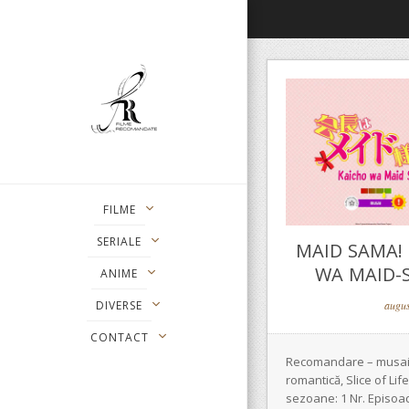
FILME
SERIALE
MAID SAMA! 
WA MAID-S
ANIME
DIVERSE
augus
CONTACT
Recomandare – musai
romantică, Slice of Life
sezoane: 1 Nr. Episoad