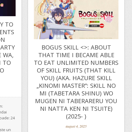
TY TO
ENTS
ON
PARTY
BOGUS SKILL <
>: ABOUT
E WA,
THAT TIME I BECAME ABLE
I TO
TO EAT UNLIMITED NUMBERS
WO
OF SKILL FRUITS (THAT KILL
YOU) (AKA. HAZURE SKILL
„KINOMI MASTER”: SKILL NO
MI (TABETARA SHINU) WO
MUGEN NI TABERARERU YOU
n:
NI NATTA KEN NI TSUITE)
ndai
(2025- )
soade: 24
august 4, 2025
este un