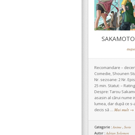
SAKAMOTO D
augus
Recomandare – decent
Comedie, Shounen Stu
Nr. sezoane: 2 Nr. Epi
25 min. Statut: – Ratin
Despre: Tarou Sakamot
asasin al cărui nume in
lumea, dar după ce s-a
decis să …
Mai mult
→
Categorie :
Anime
,
Serie
Autor :
Adrian Solomon