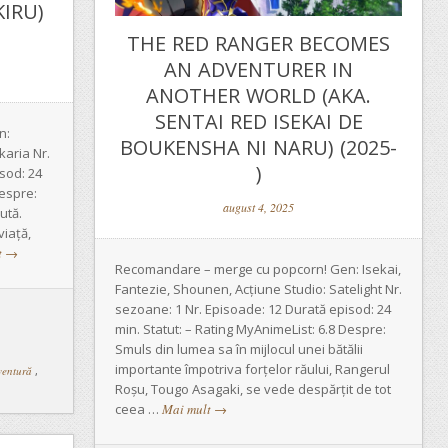
IRU)
THE RED RANGER BECOMES
AN ADVENTURER IN
ANOTHER WORLD (AKA.
SENTAI RED ISEKAI DE
n:
BOUKENSHA NI NARU) (2025-
karia Nr.
)
sod: 24
Despre:
august 4, 2025
ută.
viață,
t
→
Recomandare – merge cu popcorn! Gen: Isekai,
Fantezie, Shounen, Acțiune Studio: Satelight Nr.
sezoane: 1 Nr. Episoade: 12 Durată episod: 24
min. Statut: – Rating MyAnimeList: 6.8 Despre:
Smuls din lumea sa în mijlocul unei bătălii
importante împotriva forțelor răului, Rangerul
ventură
,
Roșu, Tougo Asagaki, se vede despărțit de tot
ceea …
Mai mult
→