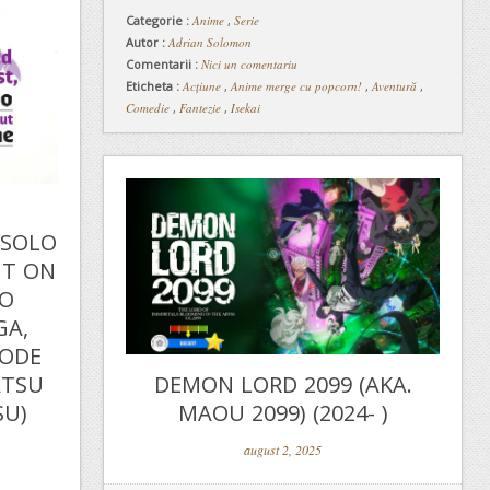
Categorie :
Anime
,
Serie
Autor :
Adrian Solomon
Comentarii :
Nici un comentariu
Eticheta :
Acțiune
,
Anime merge cu popcorn!
,
Aventură
,
Comedie
,
Fantezie
,
Isekai
 SOLO
UT ON
NO
GA,
NODE
ATSU
DEMON LORD 2099 (AKA.
SU)
MAOU 2099) (2024- )
august 2, 2025