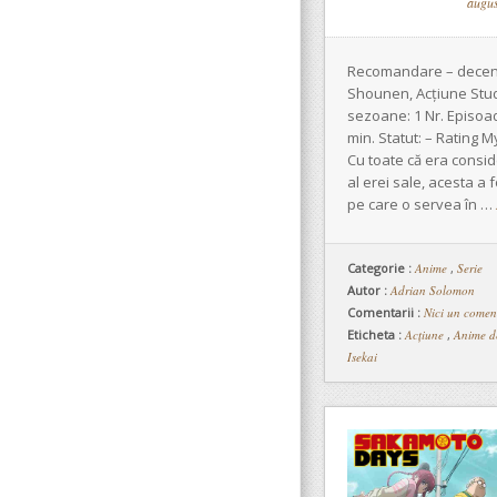
augus
Recomandare – decent!
Shounen, Acțiune Stud
sezoane: 1 Nr. Episoad
min. Statut: – Rating 
Cu toate că era consid
al erei sale, acesta a 
pe care o servea în …
Categorie :
Anime
,
Serie
Autor :
Adrian Solomon
Comentarii :
Nici un comen
Eticheta :
Acțiune
,
Anime d
Isekai