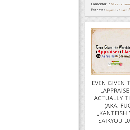
Comentarii :
Nici un comen
Eticheta :
Acțiune
,
Anime d
EVEN GIVEN 
„APPRAISER
ACTUALLY T
(AKA. F
„KANTEISHI
SAIKYOU DA