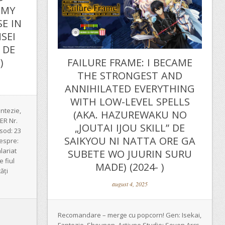
 MY
SE IN
SEI
 DE
)
FAILURE FRAME: I BECAME
THE STRONGEST AND
ANNIHILATED EVERYTHING
WITH LOW-LEVEL SPELLS
ntezie,
(AKA. HAZUREWAKU NO
ER Nr.
„JOUTAI IJOU SKILL” DE
sod: 23
SAIKYOU NI NATTA ORE GA
Despre:
lariat
SUBETE WO JUURIN SURU
 fiul
MADE) (2024- )
ăți
august 4, 2025
Recomandare – merge cu popcorn! Gen: Isekai,