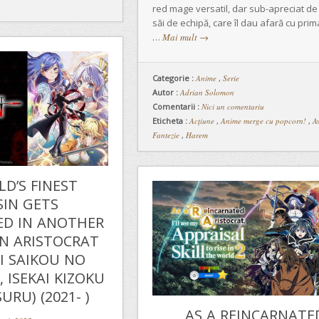
red mage versatil, dar sub-apreciat de 
săi de echipă, care îl dau afară cu prim
…
Mai mult
→
Categorie :
Anime
,
Serie
Autor :
Adrian Solomon
Comentarii :
Nici un comentariu
Eticheta :
Acțiune
,
Anime merge cu popcorn!
,
A
Fantezie
,
Harem
D’S FINEST
SIN GETS
ED IN ANOTHER
N ARISTOCRAT
AI SAIKOU NO
 ISEKAI KIZOKU
URU) (2021- )
AS A REINCARNATE