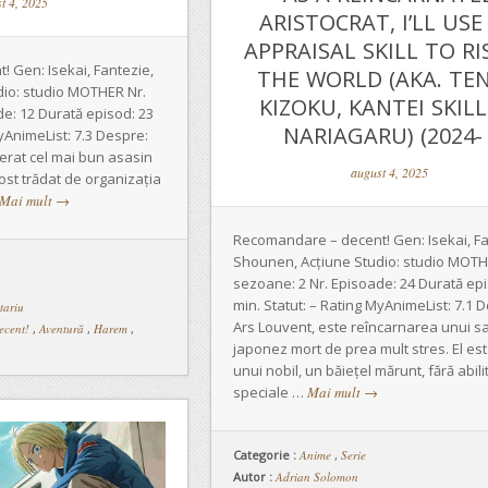
t 4, 2025
ARISTOCRAT, I’LL USE
APPRAISAL SKILL TO RI
 Gen: Isekai, Fantezie,
THE WORLD (AKA. TEN
io: studio MOTHER Nr.
KIZOKU, KANTEI SKILL
e: 12 Durată episod: 23
NARIAGARU) (2024- 
MyAnimeList: 7.3 Despre:
erat cel mai bun asasin
august 4, 2025
fost trădat de organizația
Mai mult
→
Recomandare – decent! Gen: Isekai, Fa
Shounen, Acțiune Studio: studio MOTH
sezoane: 2 Nr. Episoade: 24 Durată epi
min. Statut: – Rating MyAnimeList: 7.1 
tariu
Ars Louvent, este reîncarnarea unui sa
ecent!
,
Aventură
,
Harem
,
japonez mort de prea mult stres. El este
unui nobil, un băiețel mărunt, fără abilit
speciale …
Mai mult
→
Categorie :
Anime
,
Serie
Autor :
Adrian Solomon