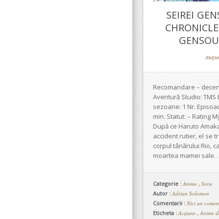
SEIREI GEN
CHRONICLES
GENSOUKI
augus
Recomandare – decent!
Aventură Studio: TMS 
sezoane: 1 Nr. Episoad
min. Statut: – Rating 
După ce Haruto Amakaw
accident rutier, el se 
corpul tânărului Rio, 
moartea mamei sale.
Categorie :
Anime
,
Serie
Autor :
Adrian Solomon
Comentarii :
Nici un comen
Eticheta :
Acțiune
,
Anime d