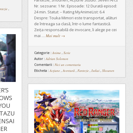
Fantezie, Shounen, Acțiune Studio: Seven Arcs
Nr. sezoane: 1 Nr. Episoade: 12 Durată episod:
ntezie
,
24 min. Statut: – Rating MyAnimeList: 6.4
Despre: Touka Mimori este transportat, alături
de întreaga sa clasă, într-o lume fantastică.
Zeița responsabilă de invocare, îi alege pe cei
mai …
Mai mult
→
Categorie :
Anime
,
Serie
Autor :
Adrian Solomon
Comentarii :
Nici un comentariu
Eticheta :
Acțiune
,
Aventură
,
Fantezie
,
Isekai
,
Shounen
R’S
DOWS
RYOU
ATAZU
ENSAI
LER