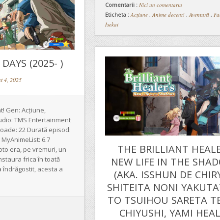
Comentarii :
Nici un comentariu
Eticheta :
Acțiune
,
Anime decent!
,
Aventură
,
Fa
Isekai
AYS (2025- )
t 4, 2025
! Gen: Acțiune,
dio: TMS Entertainment
soade: 22 Durată episod:
g MyAnimeList: 6.7
THE BRILLIANT HEALE
o era, pe vremuri, un
staura frica în toată
NEW LIFE IN THE SHA
 îndrăgostit, acesta a
(AKA. ISSHUN DE CHI
SHITEITA NONI YAKUT
TO TSUIHOU SARETA T
CHIYUSHI, YAMI HEA