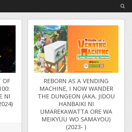
T OF
REBORN AS A VENDING
100:
MACHINE, I NOW WANDER
E NI
THE DUNGEON (AKA. JIDOU
2024)
HANBAIKI NI
UMAREKAWATTA ORE WA
MEIKYUU WO SAMAYOU)
(2023- )