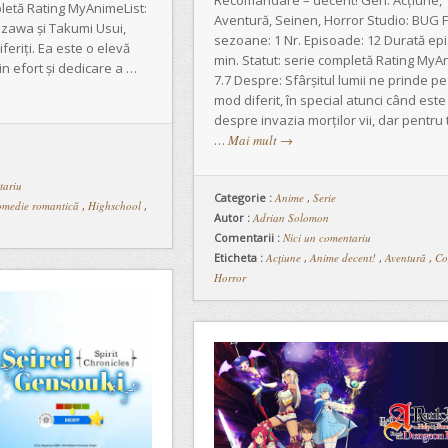
Recomandare – decent! Gen: Acțiune,
pletă Rating MyAnimeList:
Aventură, Seinen, Horror Studio: BUG F
uzawa și Takumi Usui,
sezoane: 1 Nr. Episoade: 12 Durată epi
feriți. Ea este o elevă
min. Statut: serie completă Rating MyAn
in efort și dedicare a …
7.7 Despre: Sfârșitul lumii ne prinde pe 
mod diferit, în special atunci când est
despre invazia morților vii, dar pentru
…
Mai mult
→
tariu
Categorie :
Anime
,
Serie
medie romantică
,
Highschool
,
Autor :
Adrian Solomon
Comentarii :
Nici un comentariu
Eticheta :
Acțiune
,
Anime decent!
,
Aventură
,
Co
Horror