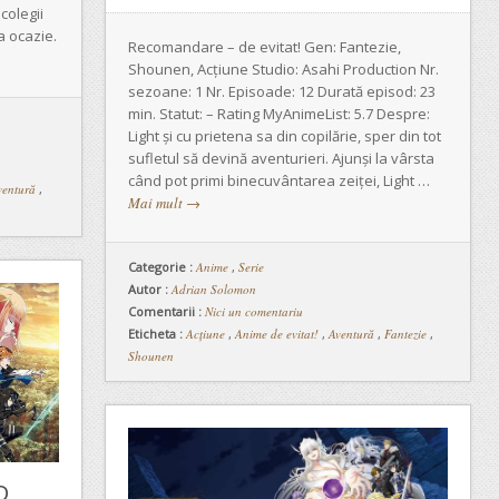
colegii
a ocazie.
Recomandare – de evitat! Gen: Fantezie,
Shounen, Acțiune Studio: Asahi Production Nr.
sezoane: 1 Nr. Episoade: 12 Durată episod: 23
min. Statut: – Rating MyAnimeList: 5.7 Despre:
Light și cu prietena sa din copilărie, sper din tot
sufletul să devină aventurieri. Ajunși la vârsta
când pot primi binecuvântarea zeiței, Light …
ventură
,
Mai mult
→
Categorie :
Anime
,
Serie
Autor :
Adrian Solomon
Comentarii :
Nici un comentariu
Eticheta :
Acțiune
,
Anime de evitat!
,
Aventură
,
Fantezie
,
Shounen
D