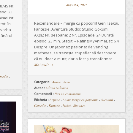
august 4, 2025
ILMS Nr.
sod: 23
imeList:
Recomandare – merge cu popcorn! Gen: Isekai,
toți în
Fantezie, Aventură Studio: Studio Gokumi,
e vorba
AXsiZ Nr. sezoane: 2 Nr. Episoade: 24 Durată
 tânărul
episod: 23 min. Statut: – Rating MyAnimeList: 6.4
Despre: Un japonez pasionat de vending
machines, se trezește stupefiat să descopere
că nu doar a murit, dar a fost și transformat …
Mai mult
→
medie
,
Categorie :
Anime
,
Serie
Autor :
Adrian Solomon
Comentarii :
Nici un comentariu
Eticheta :
Acțiune
,
Anime merge cu popcorn!
,
Aventură
,
Comedie
,
Fantezie
,
Isekai
,
Shounen