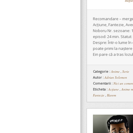
augus
Recomandare – merge
Acțiune, Fantezie, Ave
Noboru Nr. sezoane: 1
episod: 24 min. Statut:
Despre: Într-o lume în
poate primi la naștere 
Ein pare că a tras lozu
Categorie :
Anime
,
Serie
Autor :
Adrian Solomon
Comentarii :
Nici un comen
Eticheta :
Acțiune
,
Anime m
Fantezie
,
Harem