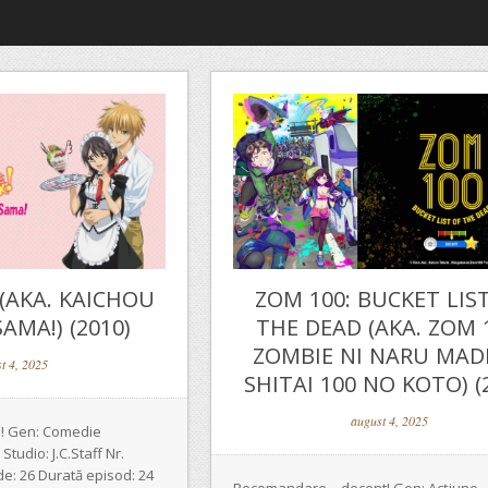
(AKA. KAICHOU
ZOM 100: BUCKET LIS
AMA!) (2010)
THE DEAD (AKA. ZOM 
ZOMBIE NI NARU MAD
t 4, 2025
SHITAI 100 NO KOTO) (
august 4, 2025
! Gen: Comedie
 Studio: J.C.Staff Nr.
e: 26 Durată episod: 24