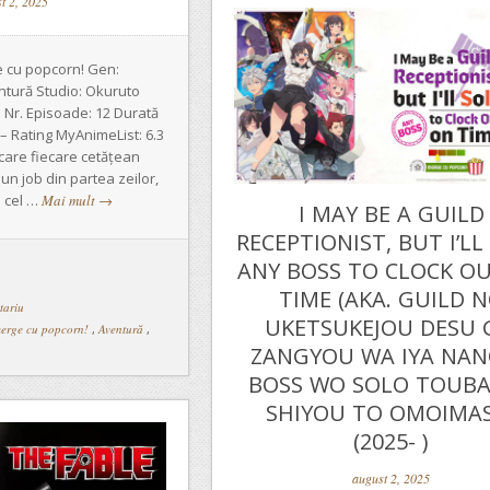
t 2, 2025
 cu popcorn! Gen:
ntură Studio: Okuruto
 Nr. Episoade: 12 Durată
 – Rating MyAnimeList: 6.3
 care fiecare cetățean
un job din partea zeilor,
l cel …
Mai mult
→
I MAY BE A GUILD
RECEPTIONIST, BUT I’LL
ANY BOSS TO CLOCK O
TIME (AKA. GUILD 
tariu
UKETSUKEJOU DESU 
erge cu popcorn!
,
Aventură
,
ZANGYOU WA IYA NA
BOSS WO SOLO TOUB
SHIYOU TO OMOIMA
(2025- )
august 2, 2025