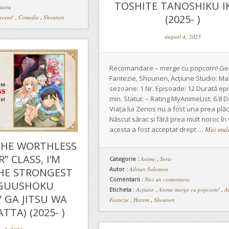
TOSHITE TANOSHIKU IK
tariu
(2025- )
ecent!
,
Comedie
,
Shounen
august 4, 2025
Recomandare – merge cu popcorn! Ge
Fantezie, Shounen, Acțiune Studio: Ma
sezoane: 1 Nr. Episoade: 12 Durată epi
min. Statut: – Rating MyAnimeList: 6.8 
Viața lui Zenos nu a fost una prea plăc
Născut sărac și fără prea mult noroc în 
acesta a fost acceptat drept …
Mai mul
THE WORTHLESS
” CLASS, I’M
Categorie :
Anime
,
Serie
Autor :
Adrian Solomon
HE STRONGEST
Comentarii :
Nici un comentariu
UGUUSHOKU
Eticheta :
Acțiune
,
Anime merge cu popcorn!
,
A
” GA JITSU WA
Fantezie
,
Harem
,
Shounen
TTA) (2025- )