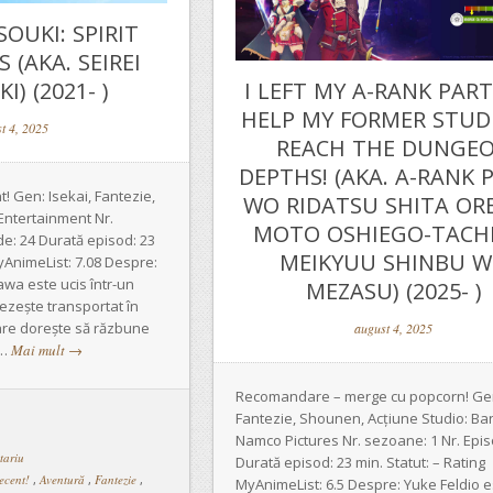
SOUKI: SPIRIT
 (AKA. SEIREI
) (2021- )
I LEFT MY A-RANK PAR
HELP MY FORMER STUD
t 4, 2025
REACH THE DUNGE
DEPTHS! (AKA. A-RANK 
 Gen: Isekai, Fantezie,
WO RIDATSU SHITA OR
Entertainment Nr.
MOTO OSHIEGO-TACH
e: 24 Durată episod: 23
MEIKYUU SHINBU 
MyAnimeList: 7.08 Despre:
a este ucis într-un
MEZASU) (2025- )
trezește transportat în
care dorește să răzbune
august 4, 2025
 …
Mai mult
→
Recomandare – merge cu popcorn! Ge
Fantezie, Shounen, Acțiune Studio: Ba
Namco Pictures Nr. sezoane: 1 Nr. Epi
tariu
Durată episod: 23 min. Statut: – Rating
ecent!
,
Aventură
,
Fantezie
,
MyAnimeList: 6.5 Despre: Yuke Feldio 