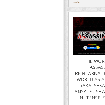
Isekai
THE WORL
ASSAS
REINCARNAT
WORLD AS A
(AKA. SEK
ANSATSUSHA,
NI TENSEI S