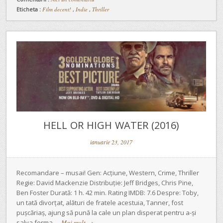
Eticheta :
Film decent!
,
Indie
,
Thriller
HELL OR HIGH WATER (2016)
ianuarie 23, 2017
Recomandare – musai! Gen: Acțiune, Western, Crime, Thriller
Regie: David Mackenzie Distribuție: Jeff Bridges, Chris Pine,
Ben Foster Durată: 1 h. 42 min. Rating IMDB: 7.6 Despre: Toby,
un tată divorțat, alături de fratele acestuia, Tanner, fost
pușcăriaș, ajung să pună la cale un plan disperat pentru a-și
salva ferma …
Mai mult
→