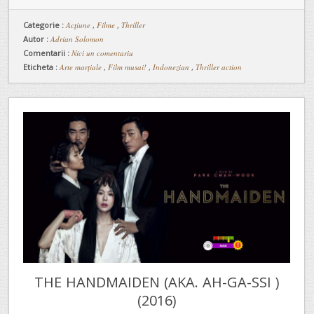
Categorie :
Acţiune
,
Filme
,
Thriller
Autor :
Adrian Solomon
Comentarii :
Nici un comentariu
Eticheta :
Arte marțiale
,
Film musai!
,
Indonezian
,
Thriller action
THE HANDMAIDEN (AKA. AH-GA-SSI )
(2016)