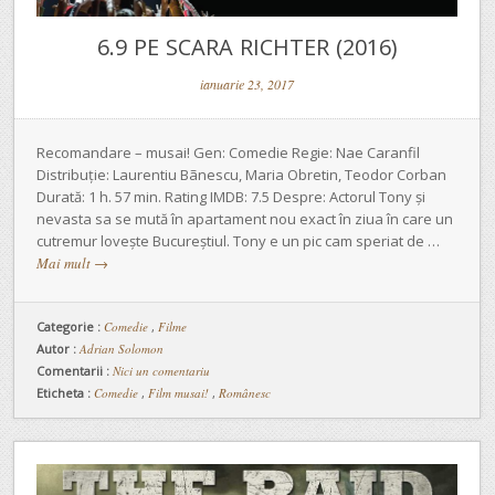
6.9 PE SCARA RICHTER (2016)
ianuarie 23, 2017
Recomandare – musai! Gen: Comedie Regie: Nae Caranfil
Distribuție: Laurentiu Bãnescu, Maria Obretin, Teodor Corban
Durată: 1 h. 57 min. Rating IMDB: 7.5 Despre: Actorul Tony și
nevasta sa se mută în apartament nou exact în ziua în care un
cutremur lovește Bucureștiul. Tony e un pic cam speriat de …
Mai mult
→
Categorie :
Comedie
,
Filme
Autor :
Adrian Solomon
Comentarii :
Nici un comentariu
Eticheta :
Comedie
,
Film musai!
,
Românesc