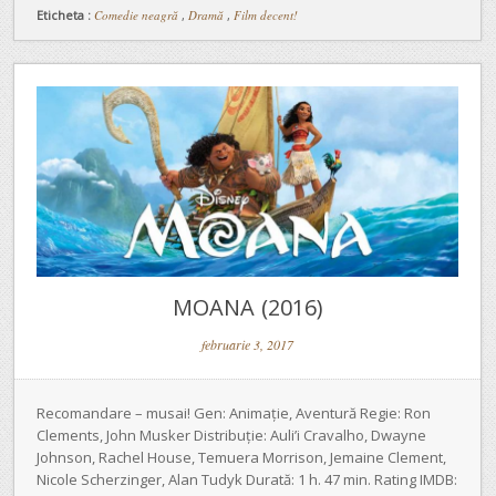
Eticheta :
Comedie neagră
,
Dramă
,
Film decent!
MOANA (2016)
februarie 3, 2017
Recomandare – musai! Gen: Animație, Aventură Regie: Ron
Clements, John Musker Distribuție: Auli’i Cravalho, Dwayne
Johnson, Rachel House, Temuera Morrison, Jemaine Clement,
Nicole Scherzinger, Alan Tudyk Durată: 1 h. 47 min. Rating IMDB: