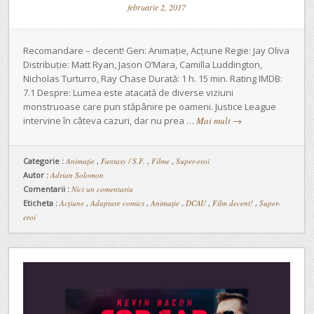
februarie 2, 2017
Recomandare – decent! Gen: Animație, Acțiune Regie: Jay Oliva
Distribuție: Matt Ryan, Jason O’Mara, Camilla Luddington,
Nicholas Turturro, Ray Chase Durată: 1 h. 15 min. Rating IMDB:
7.1 Despre: Lumea este atacată de diverse viziuni
monstruoase care pun stăpânire pe oameni. Justice League
intervine în câteva cazuri, dar nu prea …
Mai mult
→
Categorie :
Animaţie
,
Fantasy / S.F.
,
Filme
,
Super-eroi
Autor :
Adrian Solomon
Comentarii :
Nici un comentariu
Eticheta :
Acțiune
,
Adaptare comics
,
Animație
,
DCAU
,
Film decent!
,
Super-
eroi