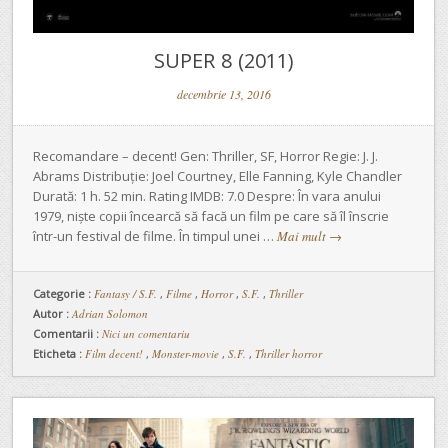
SUPER 8 (2011)
decembrie 13, 2016
Recomandare – decent! Gen: Thriller, SF, Horror Regie: J. J.
Abrams Distribuție: Joel Courtney, Elle Fanning, Kyle Chandler
Durată: 1 h. 52 min. Rating IMDB: 7.0 Despre: În vara anului
1979, niște copii încearcă să facă un film pe care să îl înscrie
într-un festival de filme. În timpul unei …
Mai mult
→
Categorie :
Fantasy / S.F.
,
Filme
,
Horror
,
S.F.
,
Thriller
Autor :
Adrian Solomon
Comentarii :
Nici un comentariu
Eticheta :
Film decent!
,
Monster-movie
,
S.F.
,
Thriller horror