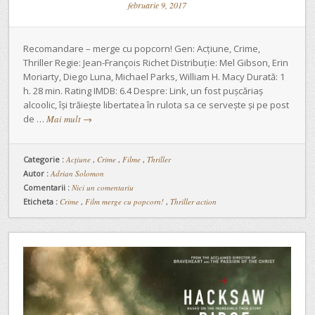
februarie 9, 2017
Recomandare – merge cu popcorn! Gen: Acțiune, Crime,
Thriller Regie: Jean-François Richet Distribuție: Mel Gibson, Erin
Moriarty, Diego Luna, Michael Parks, William H. Macy Durată: 1
h. 28 min. Rating IMDB: 6.4 Despre: Link, un fost pușcăriaș
alcoolic, își trăiește libertatea în rulota sa ce servește și pe post
de …
Mai mult
→
Categorie :
Acţiune
,
Crime
,
Filme
,
Thriller
Autor :
Adrian Solomon
Comentarii :
Nici un comentariu
Eticheta :
Crime
,
Film merge cu popcorn!
,
Thriller action