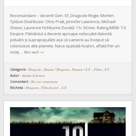
Recomandare – decent! Gen: SF, Dragoste Regie: Morten
Tyldum Distribuție: Chris Pratt, Jennifer Lawrence, Michael
Sheen, Laurence Fishburne Durată: 1 h. 56 min. Rating IMDB: 7.0
Despre: Pământul a devenit aproape nelocuibil datorită
poluării și suprapopulării așa că oamenii au început să
colonizeze alte planete. Nava spațială Avalon, aflată într-un
voiaj …
Mai mult
→
Categorie :
Dragoste
,
Drama / Dragoste
,
Fantasy / S.F.
,
Filme
,
S.F.
Autor :
Adrian Solomon
Comentarii :
Nici un comentariu
Eticheta :
Dragoste
,
Film decent!
,
S.F.