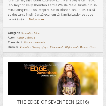
John Carney Distribuție: Lucy Boynton, Maria Doyle Kennedy,
Jack Reynor, Kelly Thornton, Ferdia Walsh-Peelo Durată: 1 h. 45
min. Rating IMDB: 8.0 Despre: Dublin, Irlanda, anul 1985. Ca să
se descurce în plină criză economică, familia Lawlor se vede
nevoită să îl …
Mai mult
→
Categorie :
Comedie
,
Filme
Autor :
Adrian Solomon
Comentarii :
Nici un comentariu
Eticheta :
Comedie
,
Coming of age
,
Film musai!
,
Highschool
,
Muzical
,
Teens
THE EDGE OF SEVENTEEN (2016)