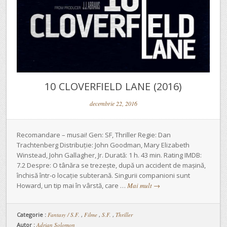
10 CLOVERFIELD LANE (2016)
decembrie 22, 2016
Recomandare – musai! Gen: SF, Thriller Regie: Dan
Trachtenberg Distribuție: John Goodman, Mary Elizabeth
Winstead, John Gallagher, Jr. Durată: 1 h. 43 min. Rating IMDB:
7.2 Despre: O tânăra se trezește, după un accident de mașină,
închisă într-o locație subterană. Singurii companioni sunt
Howard, un tip mai în vârstă, care …
Mai mult
→
Categorie :
Fantasy / S.F.
,
Filme
,
S.F.
,
Thriller
Autor :
Adrian Solomon