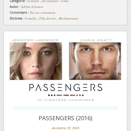
Categorie :
Comedie
,
Documentar
,
Filme
Autor :
Adrian Solomon
Comentarii :
Nici un comentariu
Eticheta :
Comedie
,
Film decent!
,
Mockumentary
PASSENGERS (2016)
decembrie 29, 2016