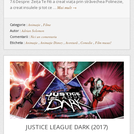
7.6 Despre: Zeița Te Fiti a creat viața prin străvechea Polinezie,
a creat insulele și tot ce …
Mai mult
→
Categorie :
Animaţie
,
Filme
Autor :
Adrian Solomon
Comentarii :
Nici un comentariu
Eticheta :
Animație
,
Animație Disney
,
Aventură
,
Comedie
,
Film musai!
JUSTICE LEAGUE DARK (2017)