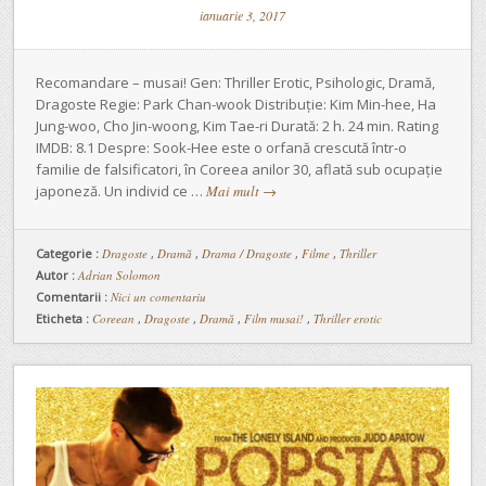
ianuarie 3, 2017
Recomandare – musai! Gen: Thriller Erotic, Psihologic, Dramă,
Dragoste Regie: Park Chan-wook Distribuție: Kim Min-hee, Ha
Jung-woo, Cho Jin-woong, Kim Tae-ri Durată: 2 h. 24 min. Rating
IMDB: 8.1 Despre: Sook-Hee este o orfană crescută într-o
familie de falsificatori, în Coreea anilor 30, aflată sub ocupație
japoneză. Un individ ce …
Mai mult
→
Categorie :
Dragoste
,
Dramă
,
Drama / Dragoste
,
Filme
,
Thriller
Autor :
Adrian Solomon
Comentarii :
Nici un comentariu
Eticheta :
Coreean
,
Dragoste
,
Dramă
,
Film musai!
,
Thriller erotic