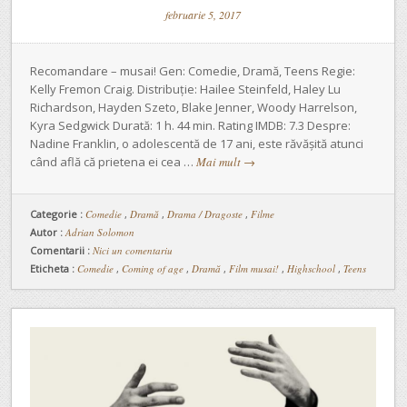
februarie 5, 2017
Recomandare – musai! Gen: Comedie, Dramă, Teens Regie:
Kelly Fremon Craig. Distribuție: Hailee Steinfeld, Haley Lu
Richardson, Hayden Szeto, Blake Jenner, Woody Harrelson,
Kyra Sedgwick Durată: 1 h. 44 min. Rating IMDB: 7.3 Despre:
Nadine Franklin, o adolescentă de 17 ani, este răvășită atunci
când află că prietena ei cea …
Mai mult
→
Categorie :
Comedie
,
Dramă
,
Drama / Dragoste
,
Filme
Autor :
Adrian Solomon
Comentarii :
Nici un comentariu
Eticheta :
Comedie
,
Coming of age
,
Dramă
,
Film musai!
,
Highschool
,
Teens