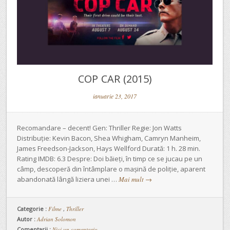
COP CAR (2015)
ianuarie 23, 2017
Recomandare – decent! Gen: Thriller Regie: Jon Watts
Distribuție: Kevin Bacon, Shea Whigham, Camryn Manheim,
James Freedson-Jackson, Hays Wellford Durată: 1 h. 28 min.
Rating IMDB: 6.3 Despre: Doi băieți, în timp ce se jucau pe un
câmp, descoperă din întâmplare o mașină de poliție, aparent
abandonată lângă liziera unei …
Mai mult
→
Categorie :
Filme
,
Thriller
Autor :
Adrian Solomon
Comentarii :
Nici un comentariu