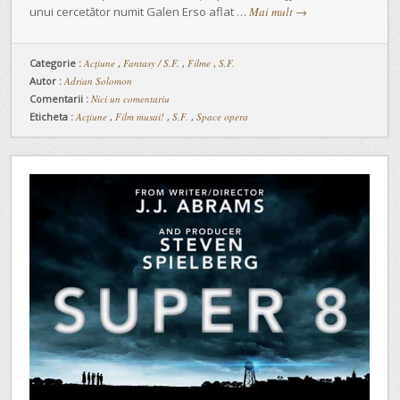
unui cercetător numit Galen Erso aflat …
Mai mult
→
Categorie :
Acţiune
,
Fantasy / S.F.
,
Filme
,
S.F.
Autor :
Adrian Solomon
Comentarii :
Nici un comentariu
Eticheta :
Acțiune
,
Film musai!
,
S.F.
,
Space opera