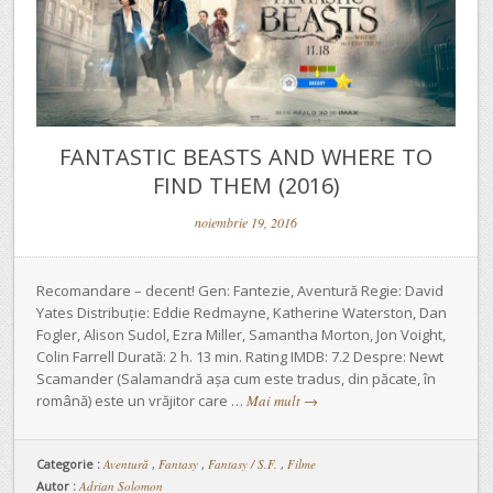
FANTASTIC BEASTS AND WHERE TO
FIND THEM (2016)
noiembrie 19, 2016
Recomandare – decent! Gen: Fantezie, Aventură Regie: David
Yates Distribuție: Eddie Redmayne, Katherine Waterston, Dan
Fogler, Alison Sudol, Ezra Miller, Samantha Morton, Jon Voight,
Colin Farrell Durată: 2 h. 13 min. Rating IMDB: 7.2 Despre: Newt
Scamander (Salamandră așa cum este tradus, din păcate, în
română) este un vrăjitor care …
Mai mult
→
Categorie :
Aventură
,
Fantasy
,
Fantasy / S.F.
,
Filme
Autor :
Adrian Solomon