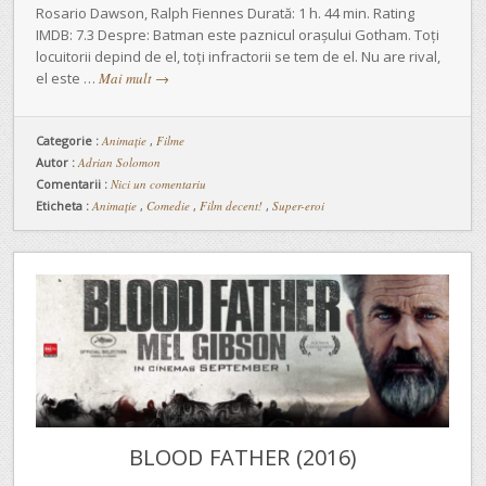
Rosario Dawson, Ralph Fiennes Durată: 1 h. 44 min. Rating
IMDB: 7.3 Despre: Batman este paznicul orașului Gotham. Toți
locuitorii depind de el, toți infractorii se tem de el. Nu are rival,
el este …
Mai mult
→
Categorie :
Animaţie
,
Filme
Autor :
Adrian Solomon
Comentarii :
Nici un comentariu
Eticheta :
Animație
,
Comedie
,
Film decent!
,
Super-eroi
BLOOD FATHER (2016)