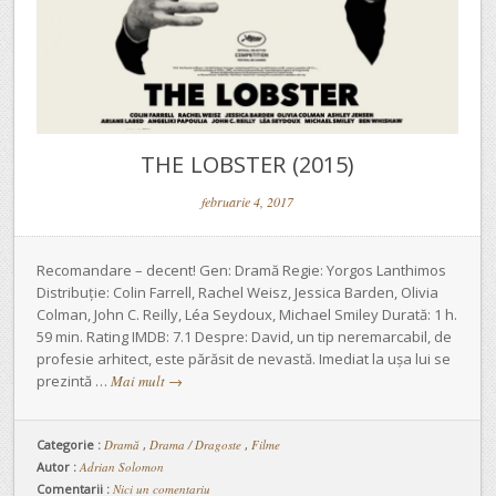
THE LOBSTER (2015)
februarie 4, 2017
Recomandare – decent! Gen: Dramă Regie: Yorgos Lanthimos
Distribuție: Colin Farrell, Rachel Weisz, Jessica Barden, Olivia
Colman, John C. Reilly, Léa Seydoux, Michael Smiley Durată: 1 h.
59 min. Rating IMDB: 7.1 Despre: David, un tip neremarcabil, de
profesie arhitect, este părăsit de nevastă. Imediat la ușa lui se
prezintă …
Mai mult
→
Categorie :
Dramă
,
Drama / Dragoste
,
Filme
Autor :
Adrian Solomon
Comentarii :
Nici un comentariu