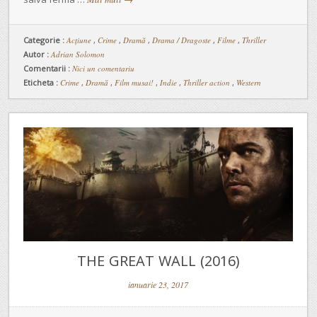
Categorie :
Acţiune
,
Crime
,
Dramă
,
Drama / Dragoste
,
Filme
,
Thriller
Autor :
Adrian Solomon
Comentarii :
Nici un comentariu
Eticheta :
Crime
,
Dramă
,
Film musai!
,
Indie
,
Thriller action
,
Western
THE GREAT WALL (2016)
ianuarie 23, 2017