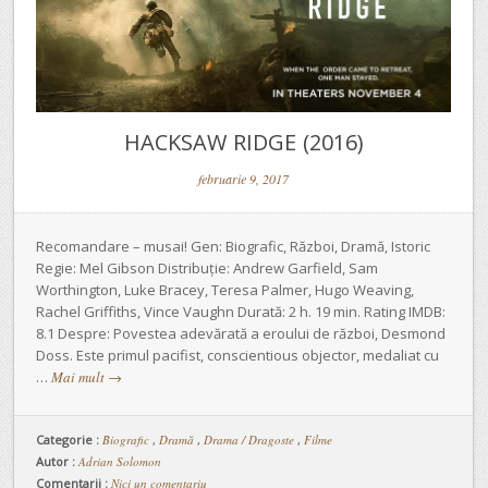
HACKSAW RIDGE (2016)
februarie 9, 2017
Recomandare – musai! Gen: Biografic, Război, Dramă, Istoric
Regie: Mel Gibson Distribuție: Andrew Garfield, Sam
Worthington, Luke Bracey, Teresa Palmer, Hugo Weaving,
Rachel Griffiths, Vince Vaughn Durată: 2 h. 19 min. Rating IMDB:
8.1 Despre: Povestea adevărată a eroului de război, Desmond
Doss. Este primul pacifist, conscientious objector, medaliat cu
…
Mai mult
→
Categorie :
Biografic
,
Dramă
,
Drama / Dragoste
,
Filme
Autor :
Adrian Solomon
Comentarii :
Nici un comentariu