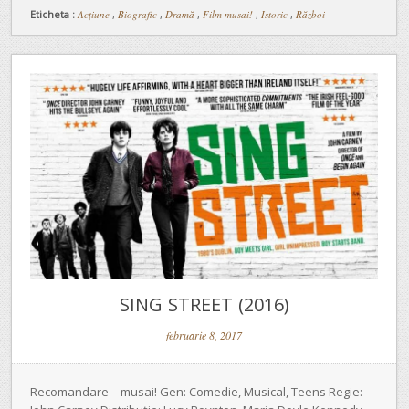
Eticheta :
Acțiune
,
Biografic
,
Dramă
,
Film musai!
,
Istoric
,
Război
SING STREET (2016)
februarie 8, 2017
Recomandare – musai! Gen: Comedie, Musical, Teens Regie: