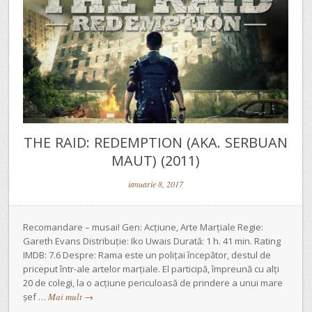
THE RAID: REDEMPTION (AKA. SERBUAN
MAUT) (2011)
ianuarie 8, 2017
Recomandare – musai! Gen: Acțiune, Arte Marțiale Regie:
Gareth Evans Distribuție: Iko Uwais Durată: 1 h. 41 min. Rating
IMDB: 7.6 Despre: Rama este un polițai începător, destul de
priceput într-ale artelor marțiale. El participă, împreună cu alți
20 de colegi, la o acțiune periculoasă de prindere a unui mare
șef …
Mai mult
→