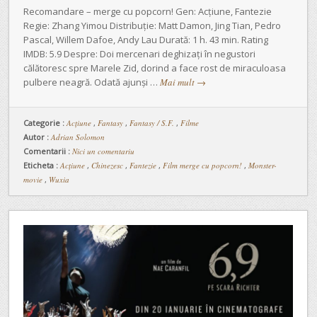
Recomandare – merge cu popcorn! Gen: Acțiune, Fantezie
Regie: Zhang Yimou Distribuție: Matt Damon, Jing Tian, Pedro
Pascal, Willem Dafoe, Andy Lau Durată: 1 h. 43 min. Rating
IMDB: 5.9 Despre: Doi mercenari deghizați în negustori
călătoresc spre Marele Zid, dorind a face rost de miraculoasa
pulbere neagră. Odată ajunși …
Mai mult
→
Categorie :
Acţiune
,
Fantasy
,
Fantasy / S.F.
,
Filme
Autor :
Adrian Solomon
Comentarii :
Nici un comentariu
Eticheta :
Acțiune
,
Chinezesc
,
Fantezie
,
Film merge cu popcorn!
,
Monster-
movie
,
Wuxia