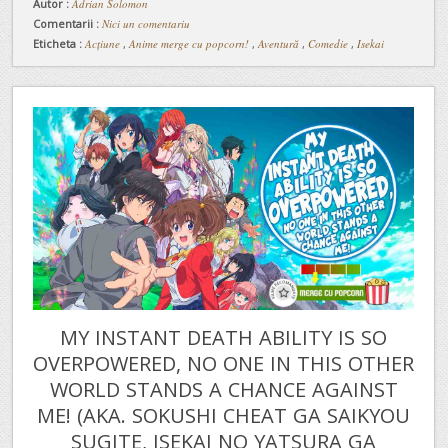
Autor :
Adrian Solomon
Comentarii :
Nici un comentariu
Eticheta :
Acțiune
,
Anime merge cu popcorn!
,
Aventură
,
Comedie
,
Isekai
MY INSTANT DEATH ABILITY IS SO
OVERPOWERED, NO ONE IN THIS OTHER
WORLD STANDS A CHANCE AGAINST
ME! (AKA. SOKUSHI CHEAT GA SAIKYOU
SUGITE, ISEKAI NO YATSURA GA