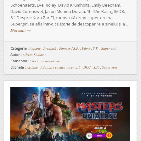
Schoenaerts, Eve Ridley, David Krumholtz, Emily Beecham,
David Corenswet, Jason Momoa Durată: 1h 47m Rating IMDB:
6.1 Despre: Kara Zor-El, cunoscută drept super-eroina
Supergirl, se află într-o călătorie de descoperire a sinelui și a …
Mai mult
→
Categorie :
Acţiune
,
Aventură
,
Fantasy / S.F.
,
Filme
,
S.F.
,
Super-eroi
Autor :
Adrian Solomon
Comentarii :
Nici un comentariu
Eticheta :
Acțiune
,
Adaptare comics
,
Aventură
,
DCU
,
S.F.
,
Super-eroi