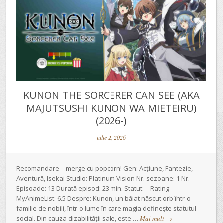
KUNON THE SORCERER CAN SEE (AKA
MAJUTSUSHI KUNON WA MIETEIRU)
(2026-)
iulie 2, 2026
Recomandare – merge cu popcorn! Gen: Acțiune, Fantezie,
Aventură, Isekai Studio: Platinum Vision Nr. sezoane: 1 Nr.
Episoade: 13 Durată episod: 23 min. Statut: – Rating
MyAnimeList: 6.5 Despre: Kunon, un băiat născut orb într-o
familie de nobili, într-o lume în care magia definește statutul
social. Din cauza dizabilității sale, este …
Mai mult
→