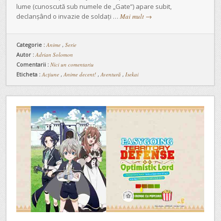
lume (cunoscută sub numele de „Gate”) apare subit,
declanșând o invazie de soldați …
Mai mult
→
Categorie :
Anime
,
Serie
Autor :
Adrian Solomon
Comentarii :
Nici un comentariu
Eticheta :
Acțiune
,
Anime decent!
,
Aventură
,
Isekai