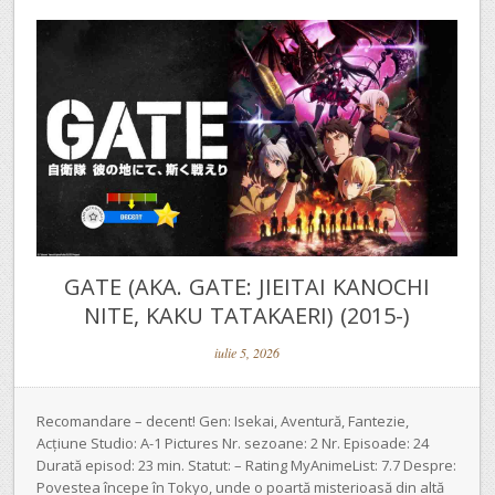
GATE (AKA. GATE: JIEITAI KANOCHI
NITE, KAKU TATAKAERI) (2015-)
iulie 5, 2026
Recomandare – decent! Gen: Isekai, Aventură, Fantezie,
Acțiune Studio: A-1 Pictures Nr. sezoane: 2 Nr. Episoade: 24
Durată episod: 23 min. Statut: – Rating MyAnimeList: 7.7 Despre:
Povestea începe în Tokyo, unde o poartă misterioasă din altă