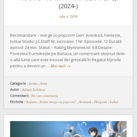
(2024-)
iulie 4, 2026
Recomandare – merge cu popcorn! Gen: Aventură, Fantezie,
Isekai Studio: J.C.Staff Nr. sezoane: 1 Nr. Episoade: 12 Durată
episod: 24 min. Statut: – Rating MyAnimeList: 6.8 Despre:
Povestea îl urmărește pe Banaza, un comerciant obișnuit dintr-
o altă lume care este invocat din greșeală în Regatul Klyrode
pentru a deveni un …
Mai mult
→
Categorie :
Anime
,
Serie
Autor :
Adrian Solomon
Comentarii :
Nici un comentariu
Eticheta :
Acțiune
,
Anime merge cu popcorn!
,
Aventură
,
Dragoste
,
Isekai