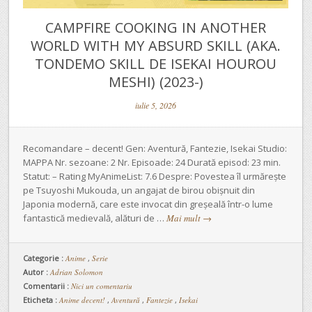
CAMPFIRE COOKING IN ANOTHER
WORLD WITH MY ABSURD SKILL (AKA.
TONDEMO SKILL DE ISEKAI HOUROU
MESHI) (2023-)
iulie 5, 2026
Recomandare – decent! Gen: Aventură, Fantezie, Isekai Studio:
MAPPA Nr. sezoane: 2 Nr. Episoade: 24 Durată episod: 23 min.
Statut: – Rating MyAnimeList: 7.6 Despre: Povestea îl urmărește
pe Tsuyoshi Mukouda, un angajat de birou obișnuit din
Japonia modernă, care este invocat din greșeală într-o lume
fantastică medievală, alături de …
Mai mult
→
Categorie :
Anime
,
Serie
Autor :
Adrian Solomon
Comentarii :
Nici un comentariu
Eticheta :
Anime decent!
,
Aventură
,
Fantezie
,
Isekai