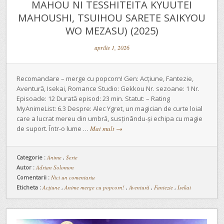
MAHOU NI TESSHITEITA KYUUTEI
MAHOUSHI, TSUIHOU SARETE SAIKYOU
WO MEZASU) (2025)
aprilie 1, 2026
Recomandare – merge cu popcorn! Gen: Acțiune, Fantezie,
Aventură, Isekai, Romance Studio: Gekkou Nr. sezoane: 1 Nr.
Episoade: 12 Durată episod: 23 min. Statut: – Rating
MyAnimeList: 6.3 Despre: Alec Ygret, un magician de curte loial
care a lucrat mereu din umbră, susținându-și echipa cu magie
de suport. Într-o lume …
Mai mult
→
Categorie :
Anime
,
Serie
Autor :
Adrian Solomon
Comentarii :
Nici un comentariu
Eticheta :
Acțiune
,
Anime merge cu popcorn!
,
Aventură
,
Fantezie
,
Isekai