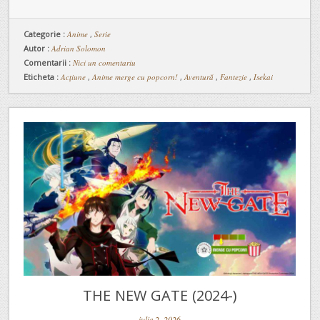
Categorie :
Anime
,
Serie
Autor :
Adrian Solomon
Comentarii :
Nici un comentariu
Eticheta :
Acțiune
,
Anime merge cu popcorn!
,
Aventură
,
Fantezie
,
Isekai
THE NEW GATE (2024-)
iulie 2, 2026