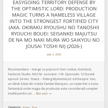
EASYGOING TERRITORY DEFENSE BY
THE OPTIMISTIC LORD: PRODUCTION
MAGIC TURNS A NAMELESS VILLAGE
INTO THE STRONGEST FORTIFIED CITY
(AKA. OKIRAKU RYOUSHU NO TANOSHII
RYOUCHI BOUEI: SEISANKEI MAJUTSU
DE NA MO NAKI MURA WO SAIKYOU NO
JOUSAI TOSHI NI) (2026-)
iulie 4, 2026
Recomandare – merge cu popcorn! Gen: Isekai, Aventură,
Fantezie Studio: NAZ Nr. sezoane: 1 Nr. Episoade: 12 Durată
episod: 24 min. Statut: – Rating MyAnimeList: 6.8 Despre: Van,
un tânăr băiat din nobila familie Marques, se naște într-o lume
fantastică unde magia de producție este considerată complet
inutilă pentru un …
Mai mult
→
Categorie :
Anime
,
Serie