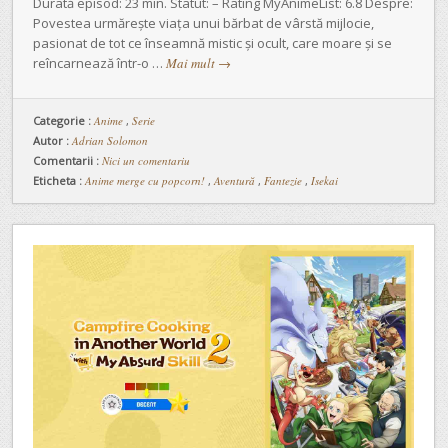
Durată episod: 23 min. Statut: – Rating MyAnimeList: 6.8 Despre:
Povestea urmărește viața unui bărbat de vârstă mijlocie,
pasionat de tot ce înseamnă mistic și ocult, care moare și se
reîncarnează într-o …
Mai mult
→
Categorie :
Anime
,
Serie
Autor :
Adrian Solomon
Comentarii :
Nici un comentariu
Eticheta :
Anime merge cu popcorn!
,
Aventură
,
Fantezie
,
Isekai