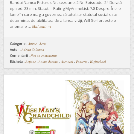
Bandai Namco Pictures Nr. sezoane: 2 Nr. Episoade: 24 Durată
episod: 23 min. Statut: – Rating MyAnimeList: 7.8 Despre: Într-o
lume în care magia guvernează totul, iar statutul social este
determinat de abilitatea de a lansa vrăji, Will Serfort este o
anomalie …
Mai mult
→
Categorie :
Anime
,
Serie
Autor :
Adrian Solomon
Comentarii :
Nici un comentariu
Eticheta :
Acțiune
,
Anime decent!
,
Aventură
,
Fantezie
,
Highschool