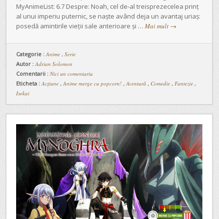
MyAnimeList: 6.7 Despre: Noah, cel de-al treisprezecelea prinț
al unui imperiu puternic, se naște având deja un avantaj uriaș:
posedă amintirile vieții sale anterioare și …
Mai mult
→
Categorie :
Anime
,
Serie
Autor :
Adrian Solomon
Comentarii :
Nici un comentariu
Eticheta :
Acțiune
,
Anime merge cu popcorn!
,
Aventură
,
Comedie
,
Fantezie
,
Isekai