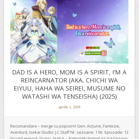
DAD IS A HERO, MOM IS A SPIRIT, I’M A
REINCARNATOR (AKA. CHICHI WA
EIYUU, HAHA WA SEIREI, MUSUME NO
WATASHI WA TENSEISHA) (2025)
aprilie 1, 2026
Recomandare – merge cu popcorn! Gen: Acțiune, Fantezie,
Aventură, Isekai Studio: J.C.Staff Nr. sezoane: 1 Nr. Episoade: 12
Durată episod: 23 min. Statut: – Rating MyAnimeList: 6.6 Despre: