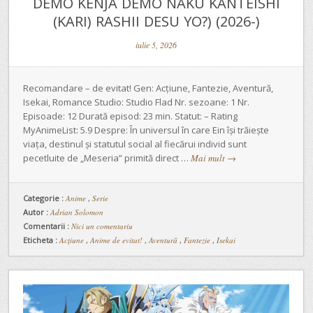
DEMO KENJA DEMO NAKU KANTEISHI
(KARI) RASHII DESU YO?) (2026-)
iulie 5, 2026
Recomandare – de evitat! Gen: Acțiune, Fantezie, Aventură,
Isekai, Romance Studio: Studio Flad Nr. sezoane: 1 Nr.
Episoade: 12 Durată episod: 23 min. Statut: – Rating
MyAnimeList: 5.9 Despre: În universul în care Ein își trăiește
viața, destinul și statutul social al fiecărui individ sunt
pecetluite de „Meseria” primită direct …
Mai mult
→
Categorie :
Anime
,
Serie
Autor :
Adrian Solomon
Comentarii :
Nici un comentariu
Eticheta :
Acțiune
,
Anime de evitat!
,
Aventură
,
Fantezie
,
Isekai