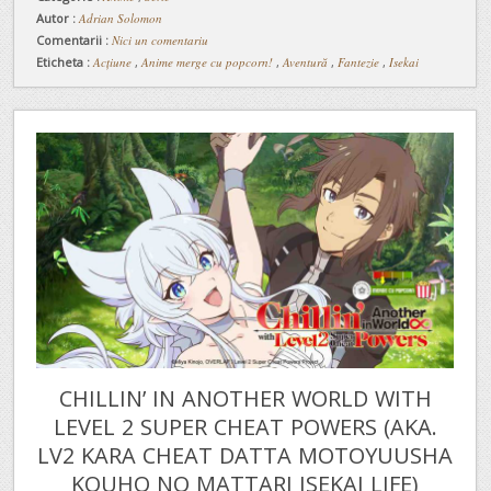
Autor :
Adrian Solomon
Comentarii :
Nici un comentariu
Eticheta :
Acțiune
,
Anime merge cu popcorn!
,
Aventură
,
Fantezie
,
Isekai
CHILLIN’ IN ANOTHER WORLD WITH
LEVEL 2 SUPER CHEAT POWERS (AKA.
LV2 KARA CHEAT DATTA MOTOYUUSHA
KOUHO NO MATTARI ISEKAI LIFE)