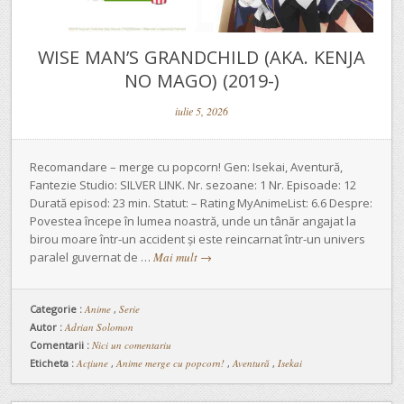
WISE MAN’S GRANDCHILD (AKA. KENJA
NO MAGO) (2019-)
iulie 5, 2026
Recomandare – merge cu popcorn! Gen: Isekai, Aventură,
Fantezie Studio: SILVER LINK. Nr. sezoane: 1 Nr. Episoade: 12
Durată episod: 23 min. Statut: – Rating MyAnimeList: 6.6 Despre:
Povestea începe în lumea noastră, unde un tânăr angajat la
birou moare într-un accident și este reincarnat într-un univers
paralel guvernat de …
Mai mult
→
Categorie :
Anime
,
Serie
Autor :
Adrian Solomon
Comentarii :
Nici un comentariu
Eticheta :
Acțiune
,
Anime merge cu popcorn!
,
Aventură
,
Isekai