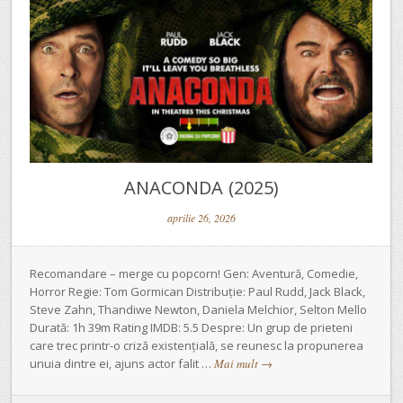
ANACONDA (2025)
aprilie 26, 2026
Recomandare – merge cu popcorn! Gen: Aventură, Comedie,
Horror Regie: Tom Gormican Distribuție: Paul Rudd, Jack Black,
Steve Zahn, Thandiwe Newton, Daniela Melchior, Selton Mello
Durată: 1h 39m Rating IMDB: 5.5 Despre: Un grup de prieteni
care trec printr-o criză existențială, se reunesc la propunerea
unuia dintre ei, ajuns actor falit …
Mai mult
→