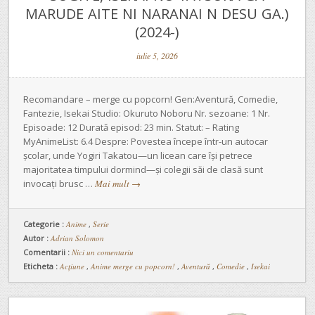
MARUDE AITE NI NARANAI N DESU GA.)
(2024-)
iulie 5, 2026
Recomandare – merge cu popcorn! Gen:Aventură, Comedie,
Fantezie, Isekai Studio: Okuruto Noboru Nr. sezoane: 1 Nr.
Episoade: 12 Durată episod: 23 min. Statut: – Rating
MyAnimeList: 6.4 Despre: Povestea începe într-un autocar
școlar, unde Yogiri Takatou—un licean care își petrece
majoritatea timpului dormind—și colegii săi de clasă sunt
invocați brusc …
Mai mult
→
Categorie :
Anime
,
Serie
Autor :
Adrian Solomon
Comentarii :
Nici un comentariu
Eticheta :
Acțiune
,
Anime merge cu popcorn!
,
Aventură
,
Comedie
,
Isekai