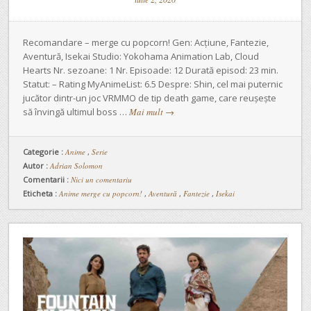
Recomandare – merge cu popcorn! Gen: Acțiune, Fantezie,
Aventură, Isekai Studio: Yokohama Animation Lab, Cloud
Hearts Nr. sezoane: 1 Nr. Episoade: 12 Durată episod: 23 min.
Statut: – Rating MyAnimeList: 6.5 Despre: Shin, cel mai puternic
jucător dintr-un joc VRMMO de tip death game, care reușește
să învingă ultimul boss …
Mai mult
→
Categorie :
Anime
,
Serie
Autor :
Adrian Solomon
Comentarii :
Nici un comentariu
Eticheta :
Anime merge cu popcorn!
,
Aventură
,
Fantezie
,
Isekai