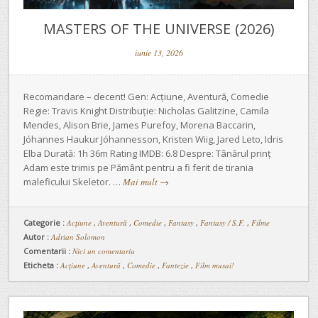
MASTERS OF THE UNIVERSE (2026)
iunie 13, 2026
Recomandare – decent! Gen: Acțiune, Aventură, Comedie
Regie: Travis Knight Distribuție: Nicholas Galitzine, Camila
Mendes, Alison Brie, James Purefoy, Morena Baccarin,
Jóhannes Haukur Jóhannesson, Kristen Wiig, Jared Leto, Idris
Elba Durată: 1h 36m Rating IMDB: 6.8 Despre: Tânărul prinț
Adam este trimis pe Pământ pentru a fi ferit de tirania
maleficului Skeletor. …
Mai mult
→
Categorie :
Acţiune
,
Aventură
,
Comedie
,
Fantasy
,
Fantasy / S.F.
,
Filme
Autor :
Adrian Solomon
Comentarii :
Nici un comentariu
Eticheta :
Acțiune
,
Aventură
,
Comedie
,
Fantezie
,
Film musai!