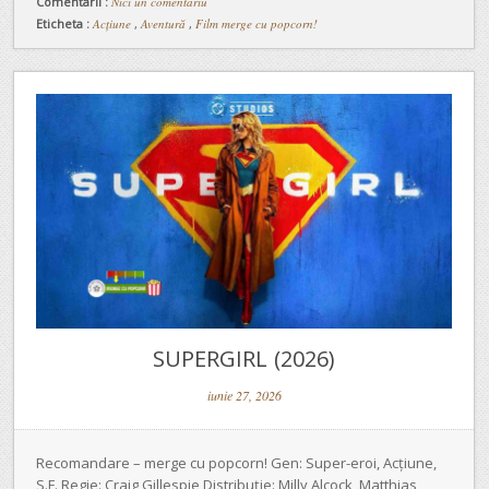
Comentarii :
Nici un comentariu
Eticheta :
Acțiune
,
Aventură
,
Film merge cu popcorn!
SUPERGIRL (2026)
iunie 27, 2026
Recomandare – merge cu popcorn! Gen: Super-eroi, Acțiune,
S.F. Regie: Craig Gillespie Distribuție: Milly Alcock, Matthias