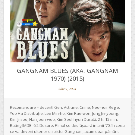
GANGNAM BLUES (AKA. GANGNAM
1970) (2015)
iulie 9, 2024
Recomandare – decent! Gen: Acțiune, Crime, Neo-noir Regie:
Yoo Ha Distribuție: Lee Min-ho, Kim Rae-won, Jung Jin-young,
Kim Ji-soo, Han Joon-woo, Kim Seol-hyun Durată: 2 h. 15 min.
Rating IMDB: 6.2 Despre: Filmul se desfășoară în anii ’70, în ceea
ce va deveni ulterior districtul Gangnam, acum doar pământ