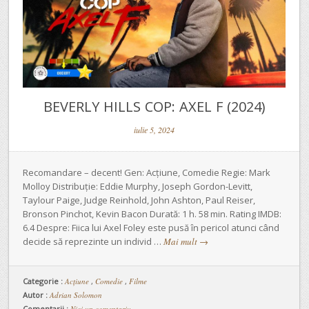
BEVERLY HILLS COP: AXEL F (2024)
iulie 5, 2024
Recomandare – decent! Gen: Acțiune, Comedie Regie: Mark
Molloy Distribuție: Eddie Murphy, Joseph Gordon-Levitt,
Taylour Paige, Judge Reinhold, John Ashton, Paul Reiser,
Bronson Pinchot, Kevin Bacon Durată: 1 h. 58 min. Rating IMDB:
6.4 Despre: Fiica lui Axel Foley este pusă în pericol atunci când
decide să reprezinte un individ …
Mai mult
→
Categorie :
Acţiune
,
Comedie
,
Filme
Autor :
Adrian Solomon
Comentarii :
Nici un comentariu