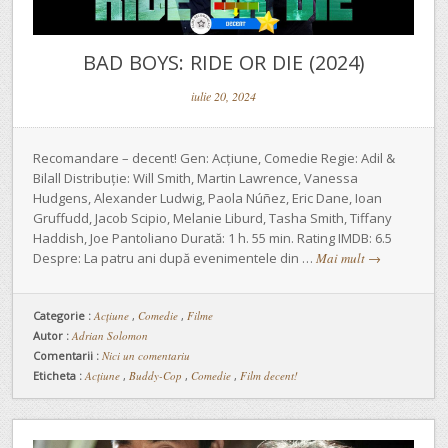
BAD BOYS: RIDE OR DIE (2024)
iulie 20, 2024
Recomandare – decent! Gen: Acțiune, Comedie Regie: Adil &
Bilall Distribuție: Will Smith, Martin Lawrence, Vanessa
Hudgens, Alexander Ludwig, Paola Núñez, Eric Dane, Ioan
Gruffudd, Jacob Scipio, Melanie Liburd, Tasha Smith, Tiffany
Haddish, Joe Pantoliano Durată: 1 h. 55 min. Rating IMDB: 6.5
Despre: La patru ani după evenimentele din …
Mai mult
→
Categorie :
Acţiune
,
Comedie
,
Filme
Autor :
Adrian Solomon
Comentarii :
Nici un comentariu
Eticheta :
Acțiune
,
Buddy-Cop
,
Comedie
,
Film decent!