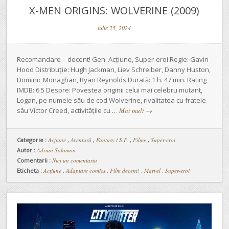
X-MEN ORIGINS: WOLVERINE (2009)
iulie 25, 2024
Recomandare – decent! Gen: Acțiune, Super-eroi Regie: Gavin
Hood Distribuție: Hugh Jackman, Liev Schreiber, Danny Huston,
Dominic Monaghan, Ryan Reynolds Durată: 1 h. 47 min. Rating
IMDB: 6.5 Despre: Povestea originii celui mai celebru mutant,
Logan, pe numele său de cod Wolverine, rivalitatea cu fratele
său Victor Creed, activitățile cu …
Mai mult
→
Categorie :
Acţiune
,
Aventură
,
Fantasy / S.F.
,
Filme
,
Super-eroi
Autor :
Adrian Solomon
Comentarii :
Nici un comentariu
Eticheta :
Acțiune
,
Adaptare comics
,
Film decent!
,
Marvel
,
Super-eroi