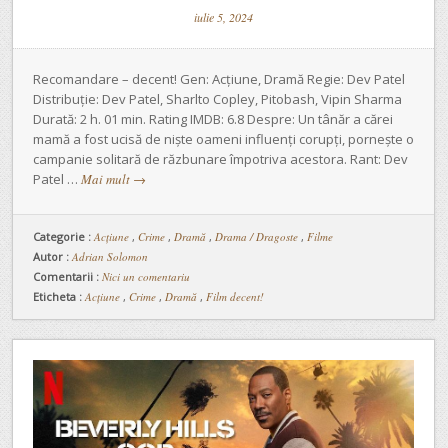
iulie 5, 2024
Recomandare – decent! Gen: Acțiune, Dramă Regie: Dev Patel
Distribuție: Dev Patel, Sharlto Copley, Pitobash, Vipin Sharma
Durată: 2 h. 01 min. Rating IMDB: 6.8 Despre: Un tânăr a cărei
mamă a fost ucisă de niște oameni influenți corupți, pornește o
campanie solitară de răzbunare împotriva acestora. Rant: Dev
Patel …
Mai mult
→
Categorie :
Acţiune
,
Crime
,
Dramă
,
Drama / Dragoste
,
Filme
Autor :
Adrian Solomon
Comentarii :
Nici un comentariu
Eticheta :
Acțiune
,
Crime
,
Dramă
,
Film decent!