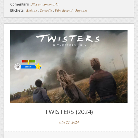
Comentarii :
Nici un comentariu
Eticheta :
Acțiune
,
Comedie
,
Film decent!
,
Japonez
TWISTERS (2024)
iulie 22, 2024