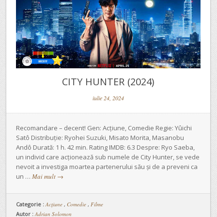
CITY HUNTER (2024)
iulie 24, 2024
Recomandare – decent! Gen: Acțiune, Comedie Regie: Yûichi
Satô Distribuție: Ryohei Suzuki, Misato Morita, Masanobu
Andô Durată: 1 h. 42 min. Rating IMDB: 6.3 Despre: Ryo Saeba,
un individ care acționează sub numele de City Hunter, se vede
nevoit a investiga moartea partenerului său și de a preveni ca
un …
Mai mult
→
Categorie :
Acţiune
,
Comedie
,
Filme
Autor :
Adrian Solomon