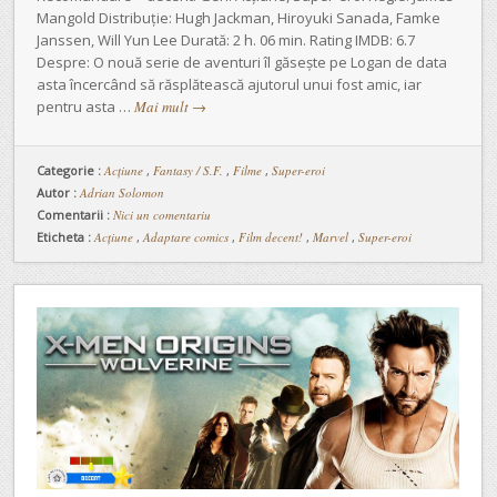
Mangold Distribuție: Hugh Jackman, Hiroyuki Sanada, Famke
Janssen, Will Yun Lee Durată: 2 h. 06 min. Rating IMDB: 6.7
Despre: O nouă serie de aventuri îl găsește pe Logan de data
asta încercând să răsplătească ajutorul unui fost amic, iar
pentru asta …
Mai mult
→
Categorie :
Acţiune
,
Fantasy / S.F.
,
Filme
,
Super-eroi
Autor :
Adrian Solomon
Comentarii :
Nici un comentariu
Eticheta :
Acțiune
,
Adaptare comics
,
Film decent!
,
Marvel
,
Super-eroi