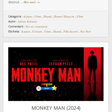
deținut …
Mai mult
→
Categorie :
Acţiune
,
Crime
,
Dramă
,
Drama / Dragoste
,
Filme
Autor :
Adrian Solomon
Comentarii :
Nici un comentariu
Eticheta :
Acțiune
,
Coreean
,
Crime
,
Dramă
,
Film decent!
,
Neo-Noir
MONKEY MAN (2024)