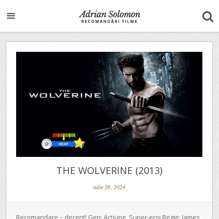
THE WOLVERINE (2013)
iulie 26, 2024
Recomandare – decent! Gen: Acțiune, Super-eroi Regie: James