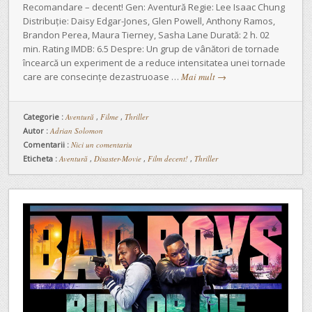
Recomandare – decent! Gen: Aventură Regie: Lee Isaac Chung
Distribuție: Daisy Edgar-Jones, Glen Powell, Anthony Ramos,
Brandon Perea, Maura Tierney, Sasha Lane Durată: 2 h. 02
min. Rating IMDB: 6.5 Despre: Un grup de vânători de tornade
încearcă un experiment de a reduce intensitatea unei tornade
care are consecințe dezastruoase …
Mai mult
→
Categorie :
Aventură
,
Filme
,
Thriller
Autor :
Adrian Solomon
Comentarii :
Nici un comentariu
Eticheta :
Aventură
,
Disaster-Movie
,
Film decent!
,
Thriller