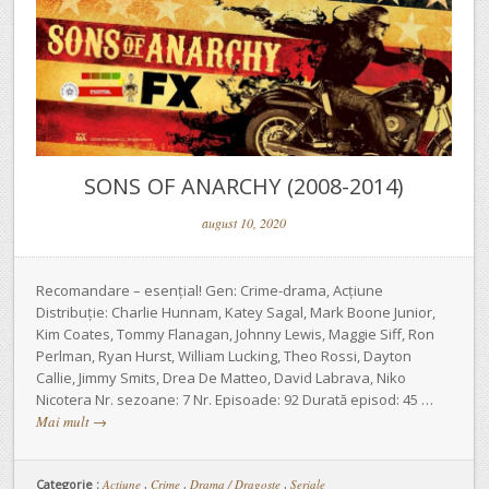
SONS OF ANARCHY (2008-2014)
august 10, 2020
Recomandare – esențial! Gen: Crime-drama, Acțiune
Distribuție: Charlie Hunnam, Katey Sagal, Mark Boone Junior,
Kim Coates, Tommy Flanagan, Johnny Lewis, Maggie Siff, Ron
Perlman, Ryan Hurst, William Lucking, Theo Rossi, Dayton
Callie, Jimmy Smits, Drea De Matteo, David Labrava, Niko
Nicotera Nr. sezoane: 7 Nr. Episoade: 92 Durată episod: 45 …
Mai mult
→
Categorie :
Acțiune
,
Crime
,
Drama / Dragoste
,
Seriale