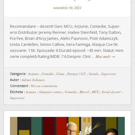
noiembrie 30, 2021
Recomandare – decent! Gen: MCU, Acțiune, Comedie, Super-
eroi Distribuție: Jeremy Renner, Hailee Steinfeld, Tony Dalton,
Fra Fee, Brian d’Arcy James, Aleks Paunovic, Piotr Adamczyk,
Linda Cardellini, Simon Callow, Vera Farmiga, Alaqua Cox Nr.
sezoane: 1 Nr. Episoade: 6 Durată episod: ~45 min. Statut: mini-
serie completă Rating IMDB: 7.6 Despre: Clint …
Mai mult
→
Categorie :
Acțiune
,
Comedie
,
Crime
,
Fantasy / S.F.
,
Seriale
,
Super-eroi
Autor :
Adrian Solomon
Comentarii :
Nici un comentariu
Eticheta :
Acțiune
,
Adaptare comics
,
Comedie
,
Marvel
,
MCU
,
Serial decent!
,
Super-eroi