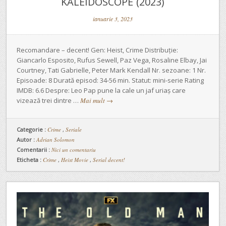
KALEIDOSCOPE (2023)
ianuarie 3, 2023
Recomandare – decent! Gen: Heist, Crime Distribuție:
Giancarlo Esposito, Rufus Sewell, Paz Vega, Rosaline Elbay, Jai
Courtney, Tati Gabrielle, Peter Mark Kendall Nr. sezoane: 1 Nr.
Episoade: 8 Durată episod: 34-56 min. Statut: mini-serie Rating
IMDB: 6.6 Despre: Leo Pap pune la cale un jaf uriaș care
vizează trei dintre …
Mai mult
→
Categorie :
Crime
,
Seriale
Autor :
Adrian Solomon
Comentarii :
Nici un comentariu
Eticheta :
Crime
,
Heist Movie
,
Serial decent!