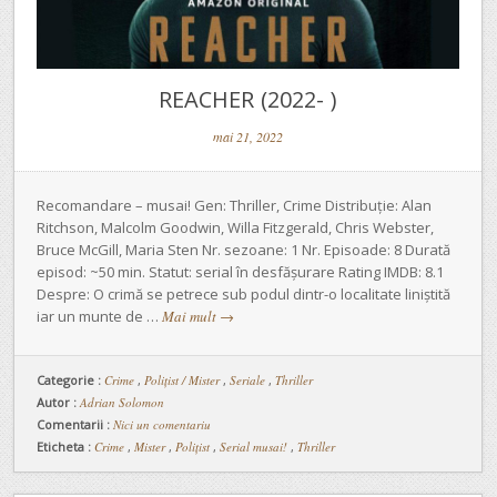
REACHER (2022- )
mai 21, 2022
Recomandare – musai! Gen: Thriller, Crime Distribuție: Alan
Ritchson, Malcolm Goodwin, Willa Fitzgerald, Chris Webster,
Bruce McGill, Maria Sten Nr. sezoane: 1 Nr. Episoade: 8 Durată
episod: ~50 min. Statut: serial în desfășurare Rating IMDB: 8.1
Despre: O crimă se petrece sub podul dintr-o localitate liniștită
iar un munte de …
Mai mult
→
Categorie :
Crime
,
Polițist / Mister
,
Seriale
,
Thriller
Autor :
Adrian Solomon
Comentarii :
Nici un comentariu
Eticheta :
Crime
,
Mister
,
Polițist
,
Serial musai!
,
Thriller