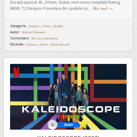
Durată episod: 4h. 29 min. Statut: mini-serie completă Rating
IMDB: 7.2 Despre: Povestea din spatele lui …
Mai mult
→
Categorie :
Acțiune
,
Crime
,
Seriale
Autor :
Adrian Solomon
Comentarii :
Nici un comentariu
Eticheta :
Acțiune
,
Crime
,
Serial decent!