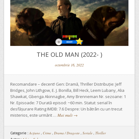
THE OLD MAN (2022- )
octombrie 16, 2022
Recomandare – decent! Gen: Dramă, Thriller Distribuție: Jeff
Bridges, John Lithgow, E. J. Bonilla, Bill Heck, Leem Lubany, Alia
Shawkat, Gbenga Akinnagbe, Amy Brenneman Nr. sezoane: 1
Nr. Episoade: 7 Durată episod: ~60 min. Statut: serial în
desfășurare Rating IMDB: 7.6 Despre: Un bătrân cu un trecut
misterios, este urmărit …
Mai mult
→
Categorie :
Acțiune
,
Crime
,
Drama / Dragoste
,
Seriale
,
Thriller