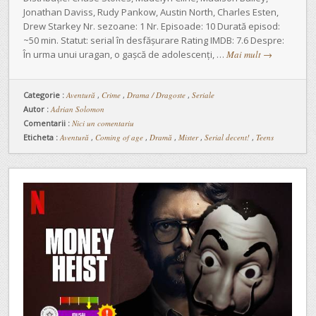
Jonathan Daviss, Rudy Pankow, Austin North, Charles Esten,
Drew Starkey Nr. sezoane: 1 Nr. Episoade: 10 Durată episod:
~50 min. Statut: serial în desfășurare Rating IMDB: 7.6 Despre:
În urma unui uragan, o gașcă de adolescenți, …
Mai mult
→
Categorie :
Aventură
,
Crime
,
Drama / Dragoste
,
Seriale
Autor :
Adrian Solomon
Comentarii :
Nici un comentariu
Eticheta :
Aventură
,
Coming of age
,
Dramă
,
Mister
,
Serial decent!
,
Teens