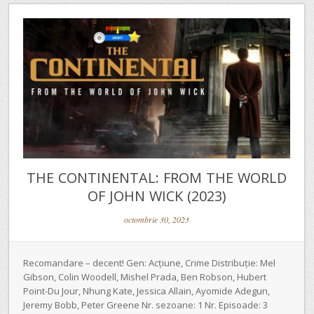
THE CONTINENTAL: FROM THE WORLD
OF JOHN WICK (2023)
octombrie 30, 2023
Recomandare – decent! Gen: Acțiune, Crime Distribuție: Mel
Gibson, Colin Woodell, Mishel Prada, Ben Robson, Hubert
Point-Du Jour, Nhung Kate, Jessica Allain, Ayomide Adegun,
Jeremy Bobb, Peter Greene Nr. sezoane: 1 Nr. Episoade: 3