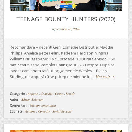
TEENAGE BOUNTY HUNTERS (2020)
septembrie 10, 2020
Recomandare – decent! Gen: Comedie Distribuție: Maddie
Phillips, Anjelica Bette Fellini, Kadeem Hardison, Virginia
Williams Nr. sezoane: 1 Nr. Episoade: 10 Durată episod: ~50
min. Statut: serial complet Rating IMDB: 7.7 Despre: După ce
lovesc camioneta tatălui lor, gemenele Wesley – Blair și
Sterling, descoperă că se pricep de minune în …
Mai mult
→
Categorie :
Acțiune
,
Comedie
,
Crime
,
Seriale
Autor :
Adrian Solomon
Comentarii :
Nici un comentariu
Eticheta :
Acțiune
,
Comedie
,
Serial decent!