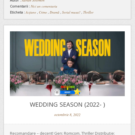
Autor :
Adrian Solomon
Comentarii :
Nici un comentariu
Eticheta :
Acțiune
,
Crime
,
Dramă
,
Serial musai!
,
Thriller
WEDDING SEASON (2022- )
octombrie 8, 2022
Recomandare – decent! Gen: Romcom, Thriller Distribuție: