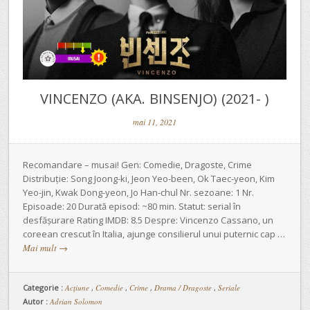
VINCENZO (AKA. BINSENJO) (2021- )
mai 11, 2021
Recomandare – musai! Gen: Comedie, Dragoste, Crime
Distribuție: Song Joong-ki, Jeon Yeo-been, Ok Taec-yeon, Kim
Yeo-jin, Kwak Dong-yeon, Jo Han-chul Nr. sezoane: 1 Nr.
Episoade: 20 Durată episod: ~80 min. Statut: serial în
desfășurare Rating IMDB: 8.5 Despre: Vincenzo Cassano, un
coreean crescut în Italia, ajunge consilierul unui puternic cap …
Mai mult
→
Categorie :
Acțiune
,
Comedie
,
Crime
,
Drama / Dragoste
,
Seriale
Autor :
Adrian Solomon