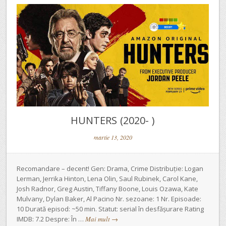
HUNTERS (2020- )
martie 13, 2020
Recomandare – decent! Gen: Drama, Crime Distribuție: Logan
Lerman, Jerrika Hinton, Lena Olin, Saul Rubinek, Carol Kane,
Josh Radnor, Greg Austin, Tiffany Boone, Louis Ozawa, Kate
Mulvany, Dylan Baker, Al Pacino Nr. sezoane: 1 Nr. Episoade:
10 Durată episod: ~50 min. Statut: serial în desfășurare Rating
IMDB: 7.2 Despre: În …
Mai mult
→