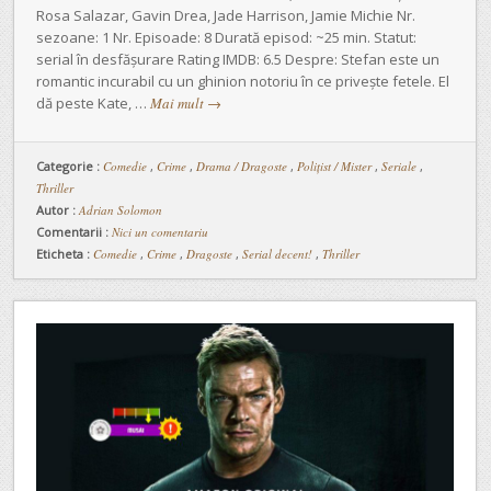
Rosa Salazar, Gavin Drea, Jade Harrison, Jamie Michie Nr.
sezoane: 1 Nr. Episoade: 8 Durată episod: ~25 min. Statut:
serial în desfășurare Rating IMDB: 6.5 Despre: Stefan este un
romantic incurabil cu un ghinion notoriu în ce privește fetele. El
dă peste Kate, …
Mai mult
→
Categorie :
Comedie
,
Crime
,
Drama / Dragoste
,
Polițist / Mister
,
Seriale
,
Thriller
Autor :
Adrian Solomon
Comentarii :
Nici un comentariu
Eticheta :
Comedie
,
Crime
,
Dragoste
,
Serial decent!
,
Thriller