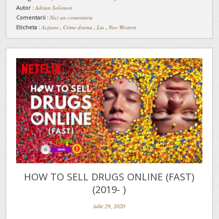
Autor :
Adrian Solomon
Comentarii :
Nici un comentariu
Eticheta :
Acțiune
,
Crime drama
,
Lia
,
Neo-Western
HOW TO SELL DRUGS ONLINE (FAST)
(2019- )
iulie 29, 2020