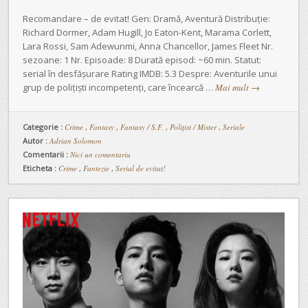
Recomandare – de evitat! Gen: Dramă, Aventură Distribuție:
Richard Dormer, Adam Hugill, Jo Eaton-Kent, Marama Corlett,
Lara Rossi, Sam Adewunmi, Anna Chancellor, James Fleet Nr.
sezoane: 1 Nr. Episoade: 8 Durată episod: ~60 min. Statut:
serial în desfășurare Rating IMDB: 5.3 Despre: Aventurile unui
grup de polițiști incompetenți, care încearcă …
Mai mult
→
Categorie :
Crime
,
Fantasy
,
Fantasy / S.F.
,
Polițist / Mister
,
Seriale
Autor :
Adrian Solomon
Comentarii :
Nici un comentariu
Eticheta :
Crime
,
Fantezie
,
Serial de evitat!