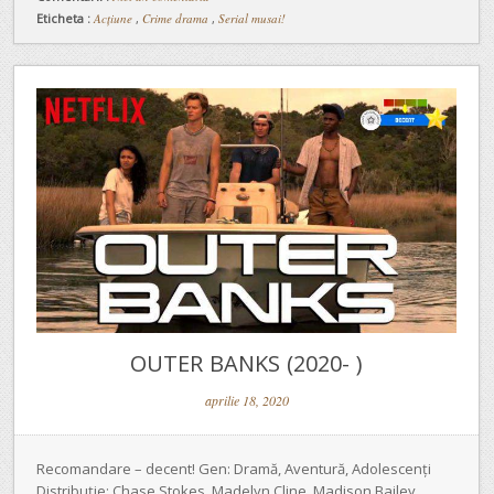
Eticheta :
Acțiune
,
Crime drama
,
Serial musai!
OUTER BANKS (2020- )
aprilie 18, 2020
Recomandare – decent! Gen: Dramă, Aventură, Adolescenți
Distribuție: Chase Stokes, Madelyn Cline, Madison Bailey,