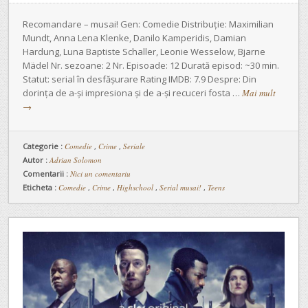
Recomandare – musai! Gen: Comedie Distribuție: Maximilian
Mundt, Anna Lena Klenke, Danilo Kamperidis, Damian
Hardung, Luna Baptiste Schaller, Leonie Wesselow, Bjarne
Mädel Nr. sezoane: 2 Nr. Episoade: 12 Durată episod: ~30 min.
Statut: serial în desfășurare Rating IMDB: 7.9 Despre: Din
dorința de a-și impresiona și de a-și recuceri fosta …
Mai mult
→
Categorie :
Comedie
,
Crime
,
Seriale
Autor :
Adrian Solomon
Comentarii :
Nici un comentariu
Eticheta :
Comedie
,
Crime
,
Highschool
,
Serial musai!
,
Teens