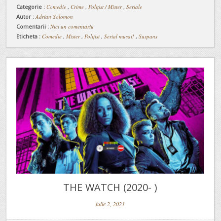
Categorie :
Comedie
,
Crime
,
Polițist / Mister
,
Seriale
Autor :
Adrian Solomon
Comentarii :
Nici un comentariu
Eticheta :
Comedie
,
Mister
,
Polițist
,
Serial musai!
,
Suspans
THE WATCH (2020- )
iulie 2, 2021