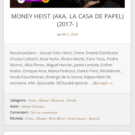
MONEY HEIST (AKA. LA CASA DE PAPEL)
(2017- )
aprilie 2, 2020
Recomandare – musai! Gen: Heist, Crime, Dramă Distribuție:
Úrsula Corberó, Itziar Ituño, Álvaro Morte, Paco Tous, Pedro
Alonso, Alba Flores, Miguel Herrán, Jaime Lorente, Esther
Acebo, Enrique Arce, María Pedraza, Darko Perić, Kiti Mánver,
Hovik Keuchkerian, Rodrigo de la Serna, Najwa Nimri Nr.
sezoane: 4 Nr. Episoade: 38 Durată episod: …
Mai mult
→
Categorie :
Crime
,
Drama / Dragoste
,
Seriale
Autor :
Adrian Solomon
Comentarii :
Nici un comentariu
Eticheta :
Crime
,
Dramă
,
Heist Movie
,
Serial musai!
,
Spaniol