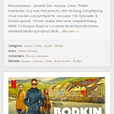
Recomandare – decent! Gen: Acțiune, Crime, Thriller
Distribuție: So Ji-sub, Huh Joon-ho, Ahn Gil-kang, Gong Myung,
Chae Soo-bin, Lee Jun-hyuk Nr. sezoane: 1 Nr. Episoade: 8
Durată episod: ~50 min. Statut: mini-serie completă Rating
IMDB: 7.5 Despre: După ce s-a retras de ani buni din lumea
interlopă tăindu-și propriul călcâi …
Mai mult
→
Categorie :
Acțiune
,
Crime
,
Seriale
,
Thriller
Autor :
Adrian Solomon
Comentarii :
Nici un comentariu
Eticheta :
Acțiune
,
Coreean
,
Crime
,
Serial decent!
,
Thriller