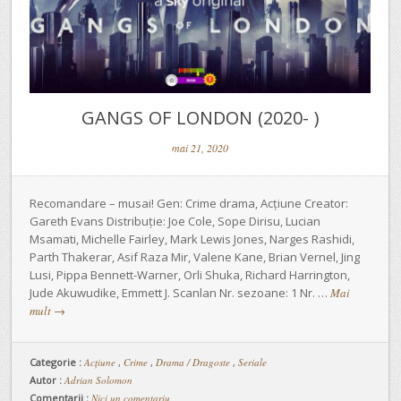
GANGS OF LONDON (2020- )
mai 21, 2020
Recomandare – musai! Gen: Crime drama, Acțiune Creator:
Gareth Evans Distribuție: Joe Cole, Sope Dirisu, Lucian
Msamati, Michelle Fairley, Mark Lewis Jones, Narges Rashidi,
Parth Thakerar, Asif Raza Mir, Valene Kane, Brian Vernel, Jing
Lusi, Pippa Bennett-Warner, Orli Shuka, Richard Harrington,
Jude Akuwudike, Emmett J. Scanlan Nr. sezoane: 1 Nr. …
Mai
mult
→
Categorie :
Acțiune
,
Crime
,
Drama / Dragoste
,
Seriale
Autor :
Adrian Solomon
Comentarii :
Nici un comentariu