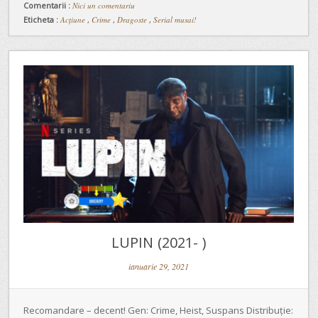
Comentarii :
Nici un comentariu
Eticheta :
Acțiune
,
Crime
,
Dragoste
,
Serial musai!
LUPIN (2021- )
ianuarie 29, 2021
Recomandare – decent! Gen: Crime, Heist, Suspans Distribuție: