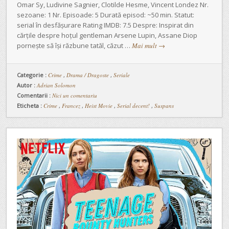
Omar Sy, Ludivine Sagnier, Clotilde Hesme, Vincent Londez Nr.
sezoane: 1 Nr. Episoade: 5 Durată episod: ~50 min. Statut:
serial în desfășurare Rating IMDB: 7.5 Despre: Inspirat din
cărțile despre hoțul gentleman Arsene Lupin, Assane Diop
pornește să își răzbune tatăl, căzut …
Mai mult
→
Categorie :
Crime
,
Drama / Dragoste
,
Seriale
Autor :
Adrian Solomon
Comentarii :
Nici un comentariu
Eticheta :
Crime
,
Francez
,
Heist Movie
,
Serial decent!
,
Suspans