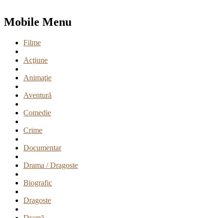
Mobile Menu
Filme
Acţiune
Animaţie
Aventură
Comedie
Crime
Documentar
Drama / Dragoste
Biografic
Dragoste
Dramă