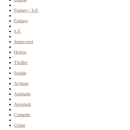
Fantasy / S.F.
Fantasy
S.F.
Super-eroi
Horror
Thriller
Seriale
Acțiune
Animație
Aventură
Comedie
Crime