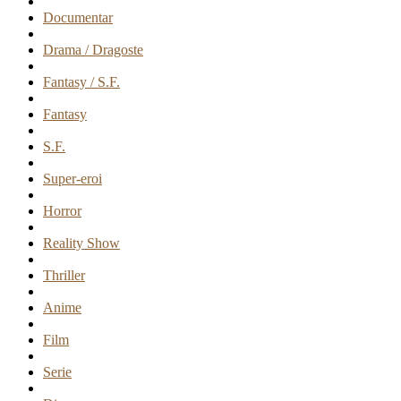
Documentar
Drama / Dragoste
Fantasy / S.F.
Fantasy
S.F.
Super-eroi
Horror
Reality Show
Thriller
Anime
Film
Serie