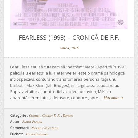
FEARLESS (1993) – CRONICĂ DE F.F.
iunie 4, 2016
Fear…less sau să cutezam să “ne trăim” viaţa? Apărută în 1993,
pelicula „Fearless” a lui Peter Weier, este o dramă psihologică
introspectivă, conturând transfomarea personalităţii unui
bărbat – Max Klein (Jeff Bridges), în fragilitatea cotidianului.
Supravieţuitor al unui teribil accident de avion, M.K, cu
aparentă serenitate şi detaşare, conduce „spre …
Mai mult
→
Categorie :
Cronici
,
Cronici F. F.
,
Diverse
Autor :
Florin Frențiu
Comentarii :
Nici un comentariu
Eticheta :
Cronică dramă