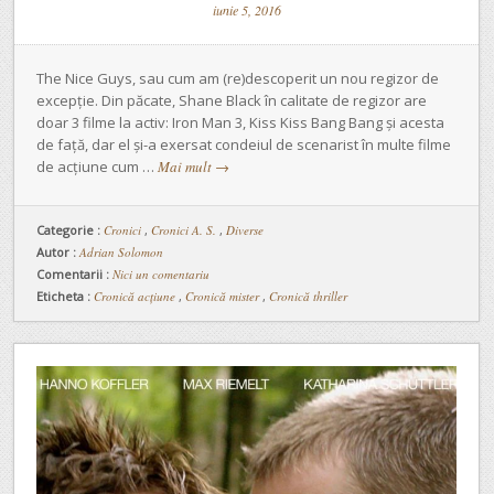
iunie 5, 2016
The Nice Guys, sau cum am (re)descoperit un nou regizor de
excepție. Din păcate, Shane Black în calitate de regizor are
doar 3 filme la activ: Iron Man 3, Kiss Kiss Bang Bang și acesta
de față, dar el și-a exersat condeiul de scenarist în multe filme
de acțiune cum …
Mai mult
→
Categorie :
Cronici
,
Cronici A. S.
,
Diverse
Autor :
Adrian Solomon
Comentarii :
Nici un comentariu
Eticheta :
Cronică acțiune
,
Cronică mister
,
Cronică thriller