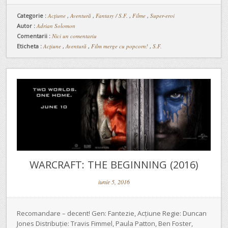
Categorie :
Acţiune
,
Aventură
,
Fantasy / S.F.
,
Filme
,
Super-eroi
Autor :
Adrian Solomon
Comentarii :
Nici un comentariu
Eticheta :
Acțiune
,
Aventură
,
Film merge cu popcorn!
,
S.F.
WARCRAFT: THE BEGINNING (2016)
iunie 5, 2016
Recomandare – decent! Gen: Fantezie, Acțiune Regie: Duncan
Jones Distribuție: Travis Fimmel, Paula Patton, Ben Foster,