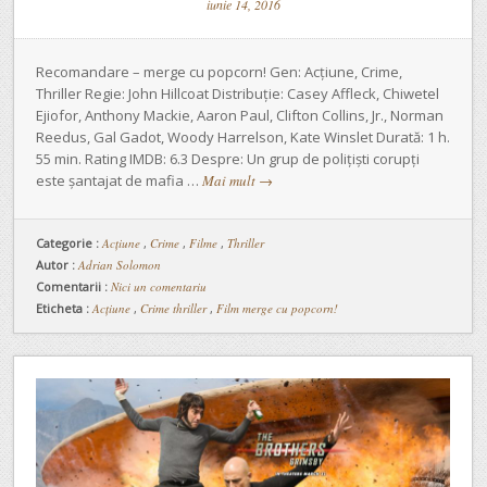
iunie 14, 2016
Recomandare – merge cu popcorn! Gen: Acțiune, Crime,
Thriller Regie: John Hillcoat Distribuție: Casey Affleck, Chiwetel
Ejiofor, Anthony Mackie, Aaron Paul, Clifton Collins, Jr., Norman
Reedus, Gal Gadot, Woody Harrelson, Kate Winslet Durată: 1 h.
55 min. Rating IMDB: 6.3 Despre: Un grup de polițiști corupți
este șantajat de mafia …
Mai mult
→
Categorie :
Acţiune
,
Crime
,
Filme
,
Thriller
Autor :
Adrian Solomon
Comentarii :
Nici un comentariu
Eticheta :
Acțiune
,
Crime thriller
,
Film merge cu popcorn!