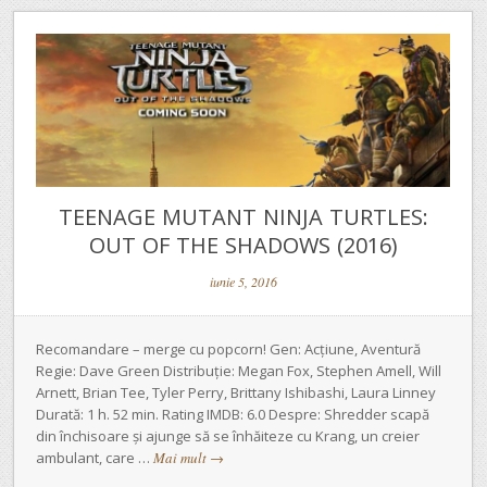
TEENAGE MUTANT NINJA TURTLES:
OUT OF THE SHADOWS (2016)
iunie 5, 2016
Recomandare – merge cu popcorn! Gen: Acțiune, Aventură
Regie: Dave Green Distribuție: Megan Fox, Stephen Amell, Will
Arnett, Brian Tee, Tyler Perry, Brittany Ishibashi, Laura Linney
Durată: 1 h. 52 min. Rating IMDB: 6.0 Despre: Shredder scapă
din închisoare și ajunge să se înhăiteze cu Krang, un creier
ambulant, care …
Mai mult
→