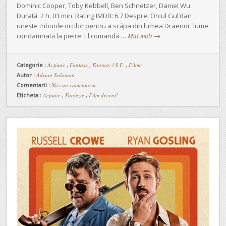
Dominic Cooper, Toby Kebbell, Ben Schnetzer, Daniel Wu
Durată: 2 h. 03 min. Rating IMDB: 6.7 Despre: Orcul Gul’dan
unește triburile orcilor pentru a scăpa din lumea Draenor, lume
condamnată la pieire. El comandă …
Mai mult
→
Categorie :
Acţiune
,
Fantasy
,
Fantasy / S.F.
,
Filme
Autor :
Adrian Solomon
Comentarii :
Nici un comentariu
Eticheta :
Acțiune
,
Fantezie
,
Film decent!