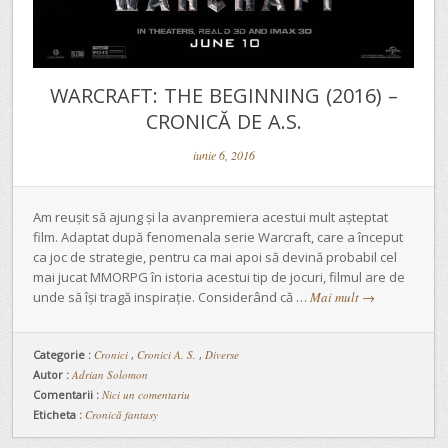
WARCRAFT: THE BEGINNING (2016) –
CRONICĂ DE A.S.
iunie 6, 2016
Am reușit să ajung și la avanpremiera acestui mult așteptat
film. Adaptat după fenomenala serie Warcraft, care a început
ca joc de strategie, pentru ca mai apoi să devină probabil cel
mai jucat MMORPG în istoria acestui tip de jocuri, filmul are de
unde să își tragă inspirație. Considerând că …
Mai mult
→
Categorie :
Cronici
,
Cronici A. S.
,
Diverse
Autor :
Adrian Solomon
Comentarii :
Nici un comentariu
Eticheta :
Cronică fantasy