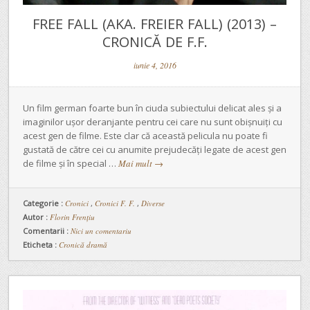
FREE FALL (AKA. FREIER FALL) (2013) –
CRONICĂ DE F.F.
iunie 4, 2016
Un film german foarte bun în ciuda subiectului delicat ales şi a
imaginilor uşor deranjante pentru cei care nu sunt obişnuiţi cu
acest gen de filme. Este clar că această pelicula nu poate fi
gustată de către cei cu anumite prejudecăţi legate de acest gen
de filme şi în special …
Mai mult
→
Categorie :
Cronici
,
Cronici F. F.
,
Diverse
Autor :
Florin Frențiu
Comentarii :
Nici un comentariu
Eticheta :
Cronică dramă