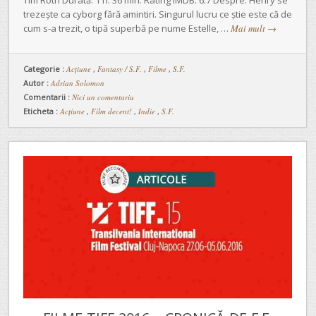
trezește ca cyborg fără amintiri. Singurul lucru ce știe este că de
cum s-a trezit, o tipă superbă pe nume Estelle, …
Mai mult
→
Categorie :
Acţiune
,
Fantasy / S.F.
,
Filme
,
S.F.
Autor :
Adrian Solomon
Comentarii :
Nici un comentariu
Eticheta :
Acțiune
,
Film decent!
,
Indie
,
S.F.