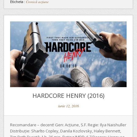
Eticheta :
Cronică acțiune
HARDCORE HENRY (2016)
iunie 12, 2016
Recomandare – decent! Gen: Acțiune, S.F. Regie: Ilya Naishuller
Distribuție: Sharlto Copley, Danila Kozlovsky, Haley Bennett,
Tim Roth Durată: 1 h. 36 min. Rating IMDB: 6.7 Despre: Henry se