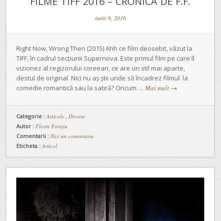
FILME TIFF 2016 – CRONICĂ DE F.F.
iunie 6, 2016
Right Now, Wrong Then (2015) Ahh ce film deosebit, văzut la
TIFF, în cadrul secţiunii Supernova. Este primul film pe care îl
vizionez al regizorului coreean, ce are un stil mai aparte,
destul de original. Nici nu aş ştii unde să încadrez filmul: la
comedie romantică sau la satiră? Oricum …
Mai mult
→
Categorie :
Articole
,
Diverse
Autor :
Florin Frențiu
Comentarii :
Nici un comentariu
Eticheta :
Articol