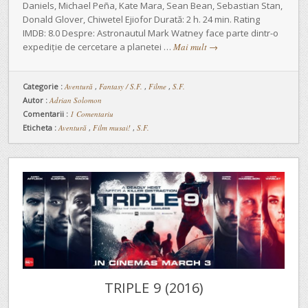
Daniels, Michael Peña, Kate Mara, Sean Bean, Sebastian Stan,
Donald Glover, Chiwetel Ejiofor Durată: 2 h. 24 min. Rating
IMDB: 8.0 Despre: Astronautul Mark Watney face parte dintr-o
expediție de cercetare a planetei …
Mai mult
→
Categorie :
Aventură
,
Fantasy / S.F.
,
Filme
,
S.F.
Autor :
Adrian Solomon
Comentarii :
1 Comentariu
Eticheta :
Aventură
,
Film musai!
,
S.F.
TRIPLE 9 (2016)