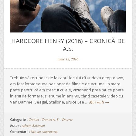
HARDCORE HENRY (2016) – CRONICĂ DE
A.S.
iunie 12, 2016
Trebuie să recunosc de la capul locului că undeva deep-down,
am fost întotdeauna pasionat de filmele de acțiune. În mare
parte pentru că am crescut cu ele, vizionând prea multe poate
în anii de formare, și anume în anii ’90, când casetele video cu
Van Damme, Seagal, Stallone, Bruce Lee …
Mai mult
→
Categorie :
Cronici
,
Cronici A. S.
,
Diverse
Autor :
Adrian Solomon
Comentarii :
Nici un comentariu