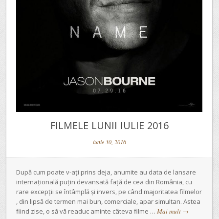
FILMELE LUNII IULIE 2016
iunie 30, 2016
După cum poate v-ați prins deja, anumite au data de lansare
internațională puțin devansată față de cea din România, cu
rare excepții se întâmplă și invers, pe când majoritatea filmelor
, din lipsă de termen mai bun, comerciale, apar simultan. Astea
fiind zise, o să vă readuc aminte câteva filme …
Mai mult
→