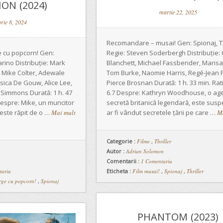
ON (2024)
martie 22, 2025
rie 8, 2024
Recomandare – musai! Gen: Spionaj, Th
Regie: Steven Soderbergh Distribuție:
 cu popcorn! Gen:
Blanchett, Michael Fassbender, Marisa
arino Distribuție: Mark
Tom Burke, Naomie Harris, Regé-Jean 
, Mike Colter, Adewale
Pierce Brosnan Durată: 1 h. 33 min. Rat
sica De Gouw, Alice Lee,
6.7 Despre: Kathryn Woodhouse, o ag
K. Simmons Durată: 1 h. 47
secretă britanică legendară, este susp
Despre: Mike, un muncitor
ar fi vândut secretele țării pe care …
M
este răpit de o …
Mai mult
Categorie :
Filme
,
Thriller
Autor :
Adrian Solomon
Comentarii :
1 Comentariu
Eticheta :
Film musai!
,
Spionaj
,
Thriller
tariu
rge cu popcorn!
,
Spionaj
PHANTOM (2023)