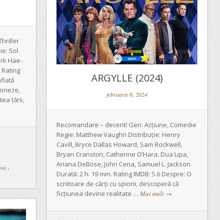
hriller
ie: Sol
rk Hae-
 Rating
ARGYLLE (2024)
flată
aponeze,
februarie 6, 2024
ea țării,
Recomandare – decent! Gen: Acțiune, Comedie
Regie: Matthew Vaughn Distribuție: Henry
Cavill, Bryce Dallas Howard, Sam Rockwell,
Bryan Cranston, Catherine O’Hara, Dua Lipa,
Ariana DeBose, John Cena, Samuel L. Jackson
naj
,
Durată: 2 h. 19 min. Rating IMDB: 5.6 Despre: O
scriitoare de cărți cu spioni, descoperă că
ficțiunea devine realitate …
Mai mult
→