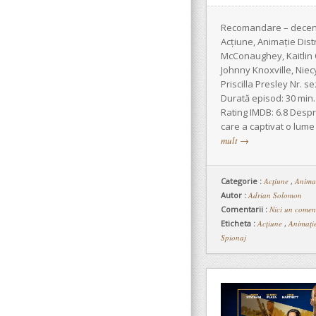
Recomandare – decent
Acțiune, Animație Dist
McConaughey, Kaitlin 
Johnny Knoxville, Nie
Priscilla Presley Nr. s
Durată episod: 30 min. 
Rating IMDB: 6.8 Despr
care a captivat o lume
mult
→
Categorie :
Acțiune
,
Anima
Autor :
Adrian Solomon
Comentarii :
Nici un comen
Eticheta :
Acțiune
,
Animați
Spionaj