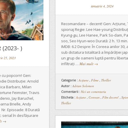
ianuarie 4, 2024
Recomandare – decent! Gen: Acțiune, T
spionaj Regie: Lee Hae-young Distribuț
Kyung-gu, Lee Hanee, Park So-dam, Pa
soo, Seo Hyun-woo Durată: 2 h. 13 min.
IMDB: 6.2 Despre: În Coreea anilor 30, a
(2023- )
sub dictatura totalitară a împărăției j
un grup de oameni luptă pentru libertat
ie 25, 2023
infiltrați …
Mai mult
→
 cu popcorn! Gen:
Categorie :
Acţiune
,
Filme
,
Thriller
die Distribuție: Arnold
Autor :
Adrian Solomon
ca Barbaro, Milan
Comentarii :
Nici un comentariu
Fortune Feimster, Travis
Eticheta :
Acțiune
,
Coreean
,
Film decent!
,
Spio
denio, Jay Baruchel,
Thriller
arna Brielle, Andy
 Nr. Episoade: 8 Durată
: serial în desfășurare
lt
→