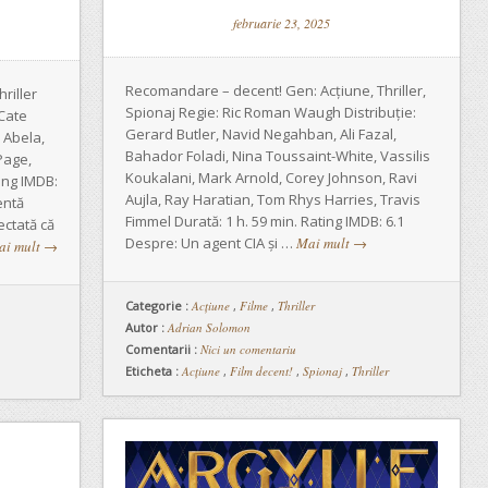
februarie 23, 2025
Recomandare – decent! Gen: Acțiune, Thriller,
riller
Spionaj Regie: Ric Roman Waugh Distribuție:
 Cate
Gerard Butler, Navid Negahban, Ali Fazal,
 Abela,
Bahador Foladi, Nina Toussaint-White, Vassilis
Page,
Koukalani, Mark Arnold, Corey Johnson, Ravi
ing IMDB:
Aujla, Ray Haratian, Tom Rhys Harries, Travis
entă
Fimmel Durată: 1 h. 59 min. Rating IMDB: 6.1
ectată că
Despre: Un agent CIA și …
Mai mult
→
ai mult
→
Categorie :
Acţiune
,
Filme
,
Thriller
Autor :
Adrian Solomon
Comentarii :
Nici un comentariu
Eticheta :
Acțiune
,
Film decent!
,
Spionaj
,
Thriller