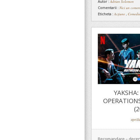
Autor :
Adrian Solomon
Comentarii :
Nici un comen
Eticheta :
Acțiune
,
Comedi
YAKSHA:
OPERATIONS
(2
aprili
Recomandare – decent!