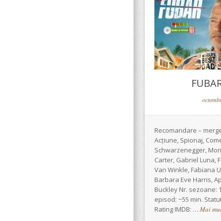
FUBAR 
octombr
Recomandare – merge
Acțiune, Spionaj, Come
Schwarzenegger, Moni
Carter, Gabriel Luna, 
Van Winkle, Fabiana U
Barbara Eve Harris, Ap
Buckley Nr. sezoane: 1
episod: ~55 min. Statut
Rating IMDB: …
Mai mu