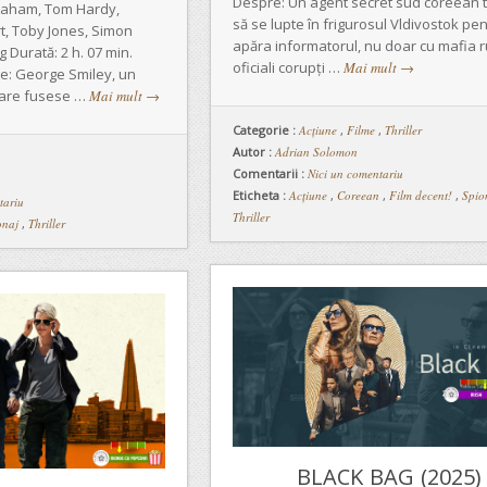
Despre: Un agent secret sud coreean 
Graham, Tom Hardy,
să se lupte în frigurosul Vldivostok pen
t, Toby Jones, Simon
apăra informatorul, nu doar cu mafia r
Durată: 2 h. 07 min.
oficiali corupți …
Mai mult
→
re: George Smiley, un
care fusese …
Mai mult
→
Categorie :
Acţiune
,
Filme
,
Thriller
Autor :
Adrian Solomon
Comentarii :
Nici un comentariu
Eticheta :
Acțiune
,
Coreean
,
Film decent!
,
Spio
tariu
Thriller
onaj
,
Thriller
BLACK BAG (2025)