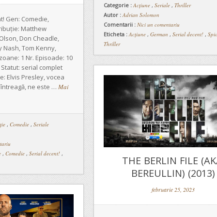
Categorie :
Acțiune
,
Seriale
,
Thriller
Autor :
Adrian Solomon
! Gen: Comedie,
Comentarii :
Nici un comentariu
ribuție: Matthew
Eticheta :
Acțiune
,
German
,
Serial decent!
,
Spi
Olson, Don Cheadle,
Thriller
cy Nash, Tom Kenny,
ezoane: 1 Nr. Episoade: 10
Statut: serial complet
e: Elvis Presley, vocea
 întreagă, ne este …
Mai
ție
,
Comedie
,
Seriale
tariu
e
,
Comedie
,
Serial decent!
,
THE BERLIN FILE (AK
BEREULLIN) (2013)
februarie 25, 2023