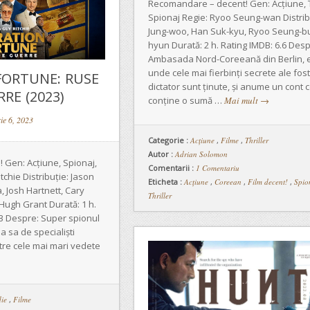
Recomandare – decent! Gen: Acțiune, Th
Spionaj Regie: Ryoo Seung-wan Distrib
Jung-woo, Han Suk-kyu, Ryoo Seung-bum
hyun Durată: 2 h. Rating IMDB: 6.6 Desp
Ambasada Nord-Coreeană din Berlin, e
unde cele mai fierbinți secrete ale fost
FORTUNE: RUSE
dictator sunt ținute, și anume un cont 
RE (2023)
conține o sumă …
Mai mult
→
ie 6, 2023
Categorie :
Acţiune
,
Filme
,
Thriller
Autor :
Adrian Solomon
Gen: Acțiune, Spionaj,
Comentarii :
1 Comentariu
chie Distribuție: Jason
Eticheta :
Acțiune
,
Coreean
,
Film decent!
,
Spio
 Josh Hartnett, Cary
Thriller
Hugh Grant Durată: 1 h.
.3 Despre: Super spionul
a sa de specialiști
tre cele mai mari vedete
ie
,
Filme