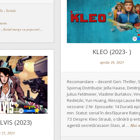
ie
,
Seriale
tariu
e
,
Serial merge cu popcorn!
,
KLEO (2023- )
aprilie 16, 2023
Recomandare – decent! Gen: Thriller, 
Spionaj Distribuție: Jella Haase, Dimitri
Julius Feldmeier, Vladimir Burlakov, Vi
Redetzki, Yun Huang, Alessija Lause Nr
sezoane: 2 Nr. Episoade: 14 Durată ep
min. Statut: serial în desfășurare Ratin
7.5 Despre: Kleo Straub, o tânără și en
VIS (2023)
agentă secretă/asasin Stasi, al …
Mai 
e 25, 2023