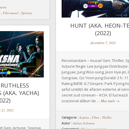
tariu
e
,
Film musai!
,
Spionaj
HUNT (AKA. HEON-T
(2022)
decembrie 7, 2022
Recomandare – musai! Gen: Thriller, S
Acțiune Regie: Lee Jung-jae Distribuție:
Jung-jae, Jung Woo-sung, Jeon Hye-jin,
Sung-tae, Go Yoon-jung Durată: 2 h. 11
Rating IMDB: 6.7 Despre: Park Pyong-h
 RUTHLESS
șeful unității de afaceri externe al serv
 (AKA. YACHA)
secret sud coreean – KCIA. El lucrează
022)
ocazional alături de …
Mai mult
→
e 21, 2022
Categorie :
Acţiune
,
Filme
,
Thriller
Autor :
Adrian Solomon
 Gen: Acțiune, Spionaj,
Comentarii :
Nici un comentariu