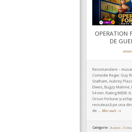
OPERATION 
DE GUER
ianuar
Recomandare – musai! 
Comedie Regie: Guy Rit
Statham, Aubrey Plaza,
Elwes, Bugzy Malone, 
54 min. Rating IMDB: 6
Orson Fortune și echip
recrutează pe una din
de …
Mai mult
→
Categorie :
Acţiune
,
Comed