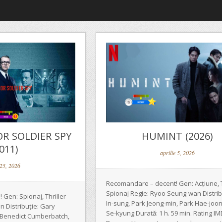
OR SOLDIER SPY
HUMINT (2026)
011)
aprilie 5, 2026
 25, 2026
Recomandare – decent! Gen: Acțiune, Th
Spionaj Regie: Ryoo Seung-wan Distrib
Gen: Spionaj, Thriller
In-sung, Park Jeong-min, Park Hae-joon
n Distribuție: Gary
Se-kyung Durată: 1 h. 59 min. Rating IM
 Benedict Cumberbatch,