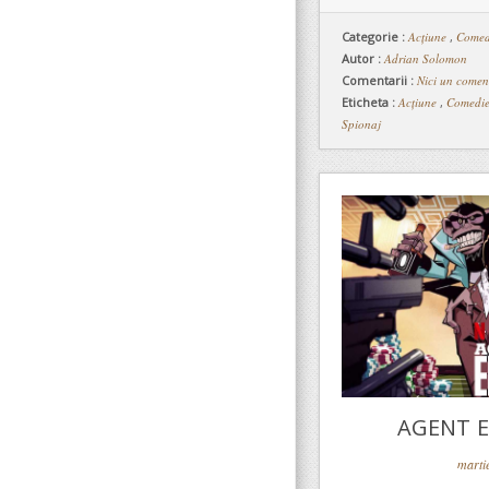
Categorie :
Acțiune
,
Comed
Autor :
Adrian Solomon
Comentarii :
Nici un comen
Eticheta :
Acțiune
,
Comedi
Spionaj
AGENT EL
marti