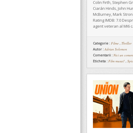
Colin Firth, Stephen 
Ciarán Hinds, John Hur
McBurney, Mark Strong 
Rating IMDB: 7.0 Desp
agent veteran al MI6 
Categorie :
Filme
,
Thriller
Autor :
Adrian Solomon
Comentarii :
Nici un comen
Eticheta :
Film musai!
,
Spi