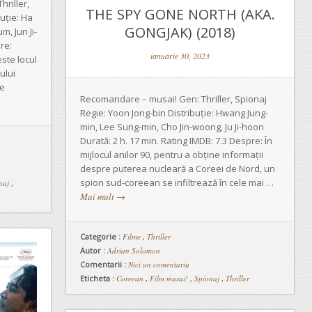
riller,
THE SPY GONE NORTH (AKA.
uție: Ha
GONGJAK) (2018)
, Jun Ji-
re:
ianuarie 30, 2023
ste locul
ului
ce
Recomandare – musai! Gen: Thriller, Spionaj
Regie: Yoon Jong-bin Distribuție: Hwang Jung-
min, Lee Sung-min, Cho Jin-woong, Ju Ji-hoon
Durată: 2 h. 17 min. Rating IMDB: 7.3 Despre: În
mijlocul anilor 90, pentru a obține informații
despre puterea nucleară a Coreei de Nord, un
spion sud-coreean se infiltrează în cele mai …
naj
,
Mai mult
→
Categorie :
Filme
,
Thriller
Autor :
Adrian Solomon
Comentarii :
Nici un comentariu
Eticheta :
Coreean
,
Film musai!
,
Spionaj
,
Thriller