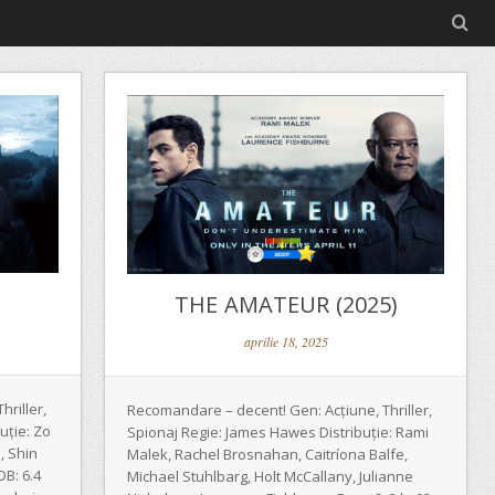
THE AMATEUR (2025)
aprilie 18, 2025
riller,
Recomandare – decent! Gen: Acțiune, Thriller,
uție: Zo
Spionaj Regie: James Hawes Distribuție: Rami
, Shin
Malek, Rachel Brosnahan, Caitríona Balfe,
DB: 6.4
Michael Stuhlbarg, Holt McCallany, Julianne