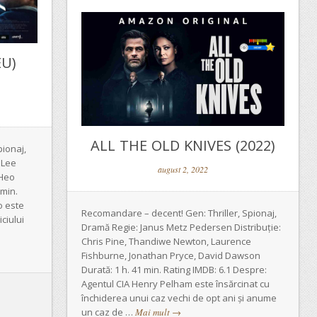
EU)
ALL THE OLD KNIVES (2022)
pionaj,
 Lee
august 2, 2022
 Heo
 min.
o este
Recomandare – decent! Gen: Thriller, Spionaj,
iciului
Dramă Regie: Janus Metz Pedersen Distribuție:
Chris Pine, Thandiwe Newton, Laurence
Fishburne, Jonathan Pryce, David Dawson
Durată: 1 h. 41 min. Rating IMDB: 6.1 Despre:
Agentul CIA Henry Pelham este însărcinat cu
închiderea unui caz vechi de opt ani și anume
un caz de …
Mai mult
→