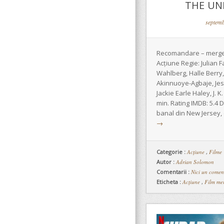
THE UNI
septemb
Recomandare – merge
Acțiune Regie: Julian F
Wahlberg, Halle Berry
Akinnuoye-Agbaje, Jes
Jackie Earle Haley, J. 
min. Rating IMDB: 5.4 
banal din New Jersey, 
→
Categorie :
Acţiune
,
Filme
Autor :
Adrian Solomon
Comentarii :
Nici un comen
Eticheta :
Acțiune
,
Film me