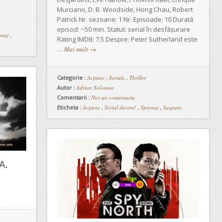
Murciano, D. B. Woodside, Hong Chau, Robert
Patrick Nr. sezoane: 1 Nr. Episoade: 10 Durată
episod: ~50 min. Statut: serial în desfășurare
onaj
,
Rating IMDB: 7.5 Despre: Peter Sutherland este
…
Mai mult
→
Categorie :
Acțiune
,
Seriale
,
Thriller
Autor :
Adrian Solomon
Comentarii :
Nici un comentariu
Eticheta :
Acțiune
,
Serial decent!
,
Spionaj
,
Suspans
A.