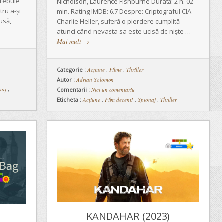
trebuie
Nicholson, Laurence Fishburne Durată: 2 h. 02
tru a-și
min. Rating IMDB: 6.7 Despre: Criptograful CIA
usă,
Charlie Heller, suferă o pierdere cumplită
atunci când nevasta sa este ucisă de niște …
Mai mult
→
Categorie :
Acţiune
,
Filme
,
Thriller
Autor :
Adrian Solomon
naj
,
Comentarii :
Nici un comentariu
Eticheta :
Acțiune
,
Film decent!
,
Spionaj
,
Thriller
KANDAHAR (2023)