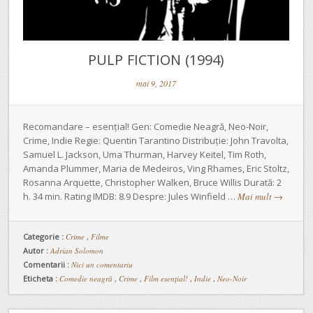
PULP FICTION (1994)
mai 9, 2017
Recomandare – esențial! Gen: Comedie Neagră, Neo-Noir,
Crime, Indie Regie: Quentin Tarantino Distribuție: John Travolta,
Samuel L. Jackson, Uma Thurman, Harvey Keitel, Tim Roth,
Amanda Plummer, Maria de Medeiros, Ving Rhames, Eric Stoltz,
Rosanna Arquette, Christopher Walken, Bruce Willis Durată: 2
h. 34 min. Rating IMDB: 8.9 Despre: Jules Winfield …
Mai mult
→
Categorie :
Crime
,
Filme
Autor :
Adrian Solomon
Comentarii :
Nici un comentariu
Eticheta :
Comedie neagră
,
Crime
,
Film esențial!
,
Indie
,
Neo-Noir