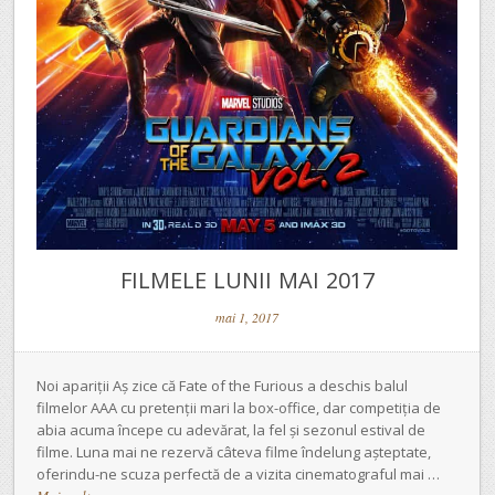
FILMELE LUNII MAI 2017
mai 1, 2017
Noi apariții Aș zice că Fate of the Furious a deschis balul
filmelor AAA cu pretenții mari la box-office, dar competiția de
abia acuma începe cu adevărat, la fel și sezonul estival de
filme. Luna mai ne rezervă câteva filme îndelung așteptate,
oferindu-ne scuza perfectă de a vizita cinematograful mai …