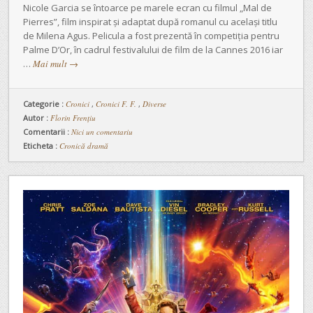
Nicole Garcia se întoarce pe marele ecran cu filmul „Mal de
Pierres”, film inspirat şi adaptat după romanul cu acelaşi titlu
de Milena Agus. Pelicula a fost prezentă în competiţia pentru
Palme D’Or, în cadrul festivalului de film de la Cannes 2016 iar
…
Mai mult
→
Categorie :
Cronici
,
Cronici F. F.
,
Diverse
Autor :
Florin Frențiu
Comentarii :
Nici un comentariu
Eticheta :
Cronică dramă