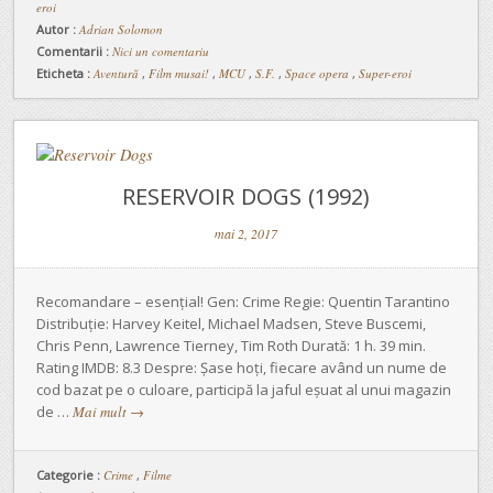
eroi
Autor :
Adrian Solomon
Comentarii :
Nici un comentariu
Eticheta :
Aventură
,
Film musai!
,
MCU
,
S.F.
,
Space opera
,
Super-eroi
RESERVOIR DOGS (1992)
mai 2, 2017
Recomandare – esențial! Gen: Crime Regie: Quentin Tarantino
Distribuție: Harvey Keitel, Michael Madsen, Steve Buscemi,
Chris Penn, Lawrence Tierney, Tim Roth Durată: 1 h. 39 min.
Rating IMDB: 8.3 Despre: Șase hoți, fiecare având un nume de
cod bazat pe o culoare, participă la jaful eșuat al unui magazin
de …
Mai mult
→
Categorie :
Crime
,
Filme