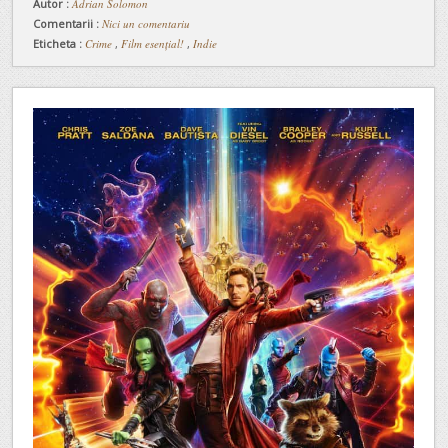
Autor :
Adrian Solomon
Comentarii :
Nici un comentariu
Eticheta :
Crime
,
Film esențial!
,
Indie