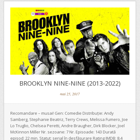
BROOKLYN NINE-NINE (2013-2022)
mai 25, 2017
Recomandare – musai! Gen: Comedie Distribuție: Andy
Samberg, Stephanie Beatriz, Terry Crews, Melissa Fumero, Joe
Lo Truglio, Chelsea Peretti, Andre Braugher, Dirk Blocker, Joel
McKinnon Miller Nr. sezoane: 7 Nr. Episoade: 143 Durată
episod: 22 min. Statut: serial în desfășurare Rating IMDB: 8.4