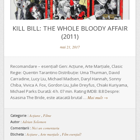
KILL BILL: THE WHOLE BLOODY AFFAIR
(2011)
mai 21, 2017
Recomandare – esențial! Gen: Acțiune, Arte Marțiale, Clasic
Regie: Quentin Tarantino Distribuție: Uma Thurman, David
Carradine, Lucy Liu, Michael Madsen, Daryl Hannah, Sonny
Chiba, Vivica A. Fox, Gordon Liu, Julie Dreyfus, Chiaki Kuriyama,
Michael Parks Durată: 4 h. 07 min. Rating IMDB: 8.8 Despre:
Asasina The Bride, este atacată brutal …
Mai mult
→
Categorie :
Acţiune
,
Filme
Autor :
Adrian Solomon
Comentarii :
Nici un comentariu
Eticheta :
Acțiune
,
Arte marțiale
,
Film esențial!