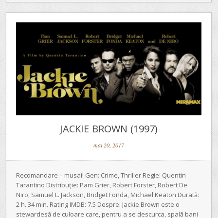
JACKIE BROWN (1997)
mai 20, 2017
Recomandare – musai! Gen: Crime, Thriller Regie: Quentin
Tarantino Distribuție: Pam Grier, Robert Forster, Robert De
Niro, Samuel L. Jackson, Bridget Fonda, Michael Keaton Durată:
2 h. 34 min. Rating IMDB: 7.5 Despre: Jackie Brown este o
stewardesă de culoare care, pentru a se descurca, spală bani