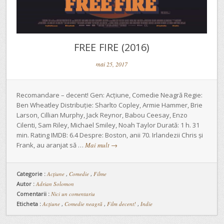
FREE FIRE (2016)
mai 25, 2017
Recomandare – decent! Gen: Acțiune, Comedie Neagră Regie:
Ben Wheatley Distribuție: Sharlto Copley, Armie Hammer, Brie
Larson, Cillian Murphy, Jack Reynor, Babou Ceesay, Enzo
Cilenti, Sam Riley, Michael Smiley, Noah Taylor Durată: 1 h. 31
min. Rating IMDB: 6.4 Despre: Boston, anii 70. Irlandezii Chris și
Frank, au aranjat să …
Mai mult
→
Categorie :
Acţiune
,
Comedie
,
Filme
Autor :
Adrian Solomon
Comentarii :
Nici un comentariu
Eticheta :
Acțiune
,
Comedie neagră
,
Film decent!
,
Indie