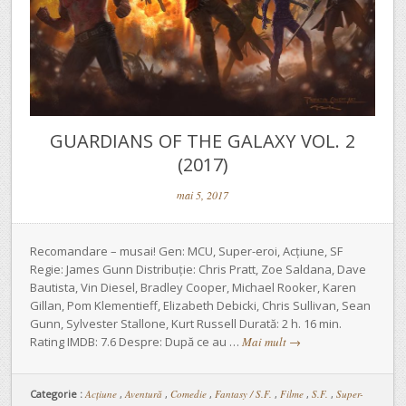
GUARDIANS OF THE GALAXY VOL. 2
(2017)
mai 5, 2017
Recomandare – musai! Gen: MCU, Super-eroi, Acțiune, SF
Regie: James Gunn Distribuție: Chris Pratt, Zoe Saldana, Dave
Bautista, Vin Diesel, Bradley Cooper, Michael Rooker, Karen
Gillan, Pom Klementieff, Elizabeth Debicki, Chris Sullivan, Sean
Gunn, Sylvester Stallone, Kurt Russell Durată: 2 h. 16 min.
Rating IMDB: 7.6 Despre: După ce au …
Mai mult
→
Categorie :
Acţiune
,
Aventură
,
Comedie
,
Fantasy / S.F.
,
Filme
,
S.F.
,
Super-