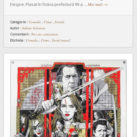
Despre: Plasat în fictiva prefectură 99 a …
Mai mult
→
Categorie :
Comedie
,
Crime
,
Seriale
Autor :
Adrian Solomon
Comentarii :
Nici un comentariu
Eticheta :
Comedie
,
Crime
,
Serial musai!