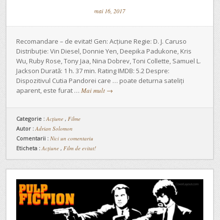
mai 16, 2017
Recomandare – de evitat! Gen: Acțiune Regie: D. J. Caruso
Distribuție: Vin Diesel, Donnie Yen, Deepika Padukone, Kris
Wu, Ruby Rose, Tony Jaa, Nina Dobrev, Toni Collette, Samuel L.
Jackson Durată: 1 h. 37 min. Rating IMDB: 5.2 Despre:
Dispozitivul Cutia Pandorei care … poate deturna sateliți
aparent, este furat …
Mai mult
→
Categorie :
Acţiune
,
Filme
Autor :
Adrian Solomon
Comentarii :
Nici un comentariu
Eticheta :
Acțiune
,
Film de evitat!