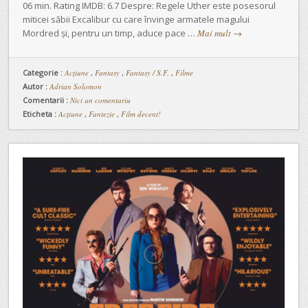
06 min. Rating IMDB: 6.7 Despre: Regele Uther este posesorul
miticei săbii Excalibur cu care învinge armatele magului
Mordred și, pentru un timp, aduce pace …
Mai mult
→
Categorie :
Acţiune
,
Fantasy
,
Fantasy / S.F.
,
Filme
Autor :
Adrian Solomon
Comentarii :
Nici un comentariu
Eticheta :
Acțiune
,
Fantezie
,
Film decent!