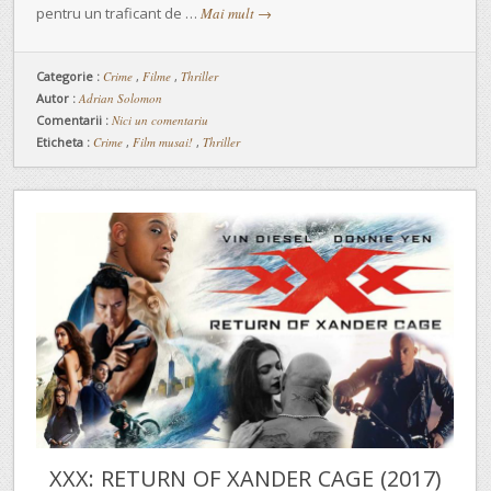
pentru un traficant de …
Mai mult
→
Categorie :
Crime
,
Filme
,
Thriller
Autor :
Adrian Solomon
Comentarii :
Nici un comentariu
Eticheta :
Crime
,
Film musai!
,
Thriller
XXX: RETURN OF XANDER CAGE (2017)