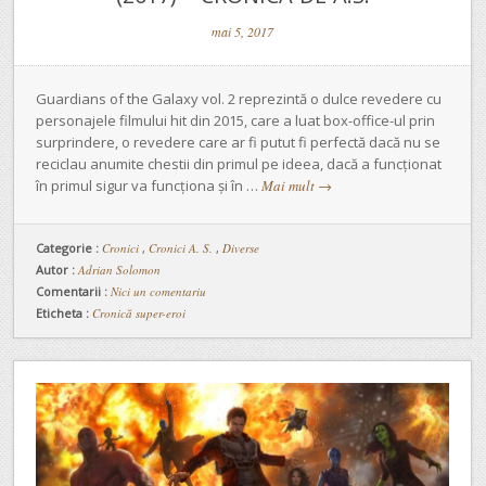
mai 5, 2017
Guardians of the Galaxy vol. 2 reprezintă o dulce revedere cu
personajele filmului hit din 2015, care a luat box-office-ul prin
surprindere, o revedere care ar fi putut fi perfectă dacă nu se
reciclau anumite chestii din primul pe ideea, dacă a funcționat
în primul sigur va funcționa și în …
Mai mult
→
Categorie :
Cronici
,
Cronici A. S.
,
Diverse
Autor :
Adrian Solomon
Comentarii :
Nici un comentariu
Eticheta :
Cronică super-eroi