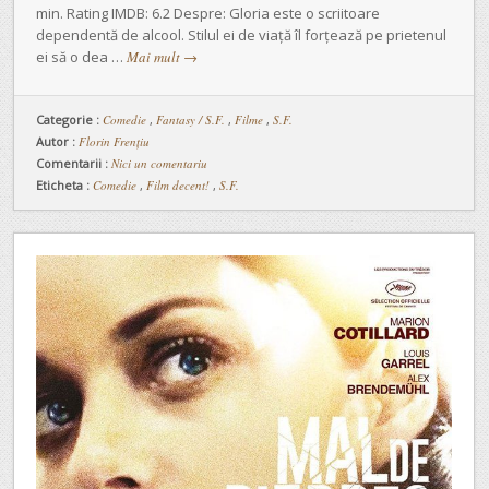
min. Rating IMDB: 6.2 Despre: Gloria este o scriitoare
dependentă de alcool. Stilul ei de viață îl forțează pe prietenul
ei să o dea …
Mai mult
→
Categorie :
Comedie
,
Fantasy / S.F.
,
Filme
,
S.F.
Autor :
Florin Frențiu
Comentarii :
Nici un comentariu
Eticheta :
Comedie
,
Film decent!
,
S.F.