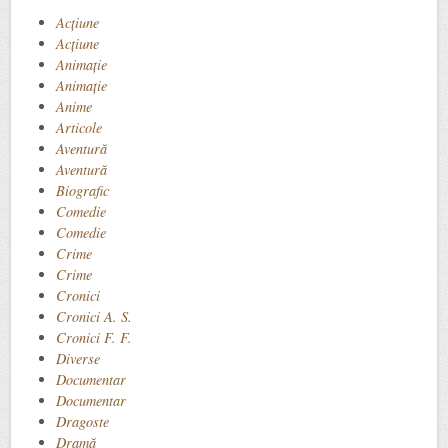
Acţiune
Acțiune
Animaţie
Animație
Anime
Articole
Aventură
Aventură
Biografic
Comedie
Comedie
Crime
Crime
Cronici
Cronici A. S.
Cronici F. F.
Diverse
Documentar
Documentar
Dragoste
Dramă