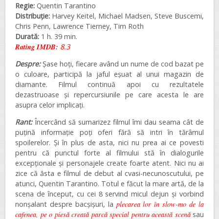
Regie:
Quentin Tarantino
Distribuție:
Harvey Keitel, Michael Madsen, Steve Buscemi,
Chris Penn, Lawrence Tierney, Tim Roth
Durată:
1 h. 39 min.
Rating IMDB:
8.3
Despre:
Șase hoți, fiecare având un nume de cod bazat pe
o culoare, participă la jaful eșuat al unui magazin de
diamante. Filmul continuă apoi cu rezultatele
dezastruoase și repercursiunile pe care acesta le are
asupra celor implicați.
Rant:
Încercând să sumarizez filmul îmi dau seama cât de
puțină informație poți oferi fără să intri în tărâmul
spoilerelor. Și în plus de asta, nici nu prea ai ce povesti
pentru că punctul forte al filmului stă în dialogurile
excepționale și personajele create foarte atent. Nici nu ai
zice că ăsta e filmul de debut al cvasi-necunoscutului, pe
atunci, Quentin Tarantino. Totul e făcut la mare artă, de la
scena de început, cu cei 8 servind micul dejun și vorbind
nonșalant despre bacșișuri, la
plecarea lor în slow-mo de la
cafenea, pe o piesă creată parcă special pentru această scenă
sau