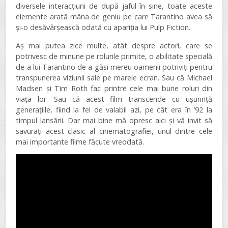
diversele interacțiuni de după jaful în sine, toate aceste
elemente arată mâna de geniu pe care Tarantino avea să
și-o desăvârșească odată cu apariția lui Pulp Fiction.
Aș mai putea zice multe, atât despre actori, care se
potrivesc de minune pe rolurile primite, o abilitate specială
de-a lui Tarantino de a găsi mereu oamenii potriviți pentru
transpunerea viziunii sale pe marele ecran. Sau că Michael
Madsen și Tim Roth fac printre cele mai bune roluri din
viața lor. Sau că acest film transcende cu ușurință
generațiile, fiind la fel de valabil azi, pe cât era în ’92 la
timpul lansării. Dar mai bine mă opresc aici și vă invit să
savurați acest clasic al cinematografiei, unul dintre cele
mai importante filme făcute vreodată.