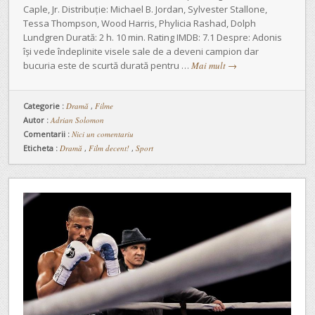
Caple, Jr. Distribuție: Michael B. Jordan, Sylvester Stallone,
Tessa Thompson, Wood Harris, Phylicia Rashad, Dolph
Lundgren Durată: 2 h. 10 min. Rating IMDB: 7.1 Despre: Adonis
își vede îndeplinite visele sale de a deveni campion dar
bucuria este de scurtă durată pentru …
Mai mult
→
Categorie :
Dramă
,
Filme
Autor :
Adrian Solomon
Comentarii :
Nici un comentariu
Eticheta :
Dramă
,
Film decent!
,
Sport