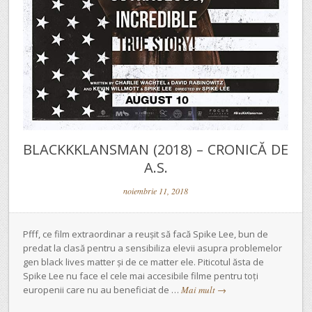
BLACKKKLANSMAN (2018) – CRONICĂ DE
A.S.
noiembrie 11, 2018
Pfff, ce film extraordinar a reușit să facă Spike Lee, bun de
predat la clasă pentru a sensibiliza elevii asupra problemelor
gen black lives matter și de ce matter ele. Piticotul ăsta de
Spike Lee nu face el cele mai accesibile filme pentru toți
europenii care nu au beneficiat de …
Mai mult
→