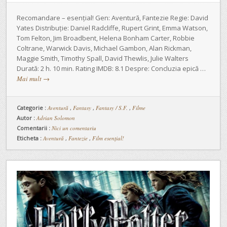
Recomandare – esențial! Gen: Aventură, Fantezie Regie: David
Yates Distribuție: Daniel Radcliffe, Rupert Grint, Emma Watson,
Tom Felton, Jim Broadbent, Helena Bonham Carter, Robbie
Coltrane, Warwick Davis, Michael Gambon, Alan Rickman,
Maggie Smith, Timothy Spall, David Thewlis, Julie Walters
Durată: 2 h. 10 min. Rating IMDB: 8.1 Despre: Concluzia epică …
Mai mult
→
Categorie :
Aventură
,
Fantasy
,
Fantasy / S.F.
,
Filme
Autor :
Adrian Solomon
Comentarii :
Nici un comentariu
Eticheta :
Aventură
,
Fantezie
,
Film esențial!