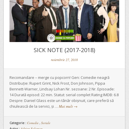
SICK NOTE (2017-2018)
noiembrie 27, 2018
Recomandare – merge cu popcorn! Gen: Comedie neagră
Distribuție: Rupert Grint, Nick Frost, Don Johnson, Pippa
Bennett-Warner, Lindsay Lohan Nr. sezoane: 2 Nr. Episoade:
14 Durată episod: 22 min. Statut: serial complet Rating IMDB: 6.8
Despre: Daniel Glass este un tânăr obișnuit, care preferă să
chiulească de la servici, și …
Mai mult
→
Categorie :
Comedie
,
Seriale
Autor :
Adrian Solomon