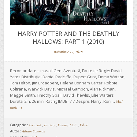
HARRY POTTER AND THE DEATHLY
HALLOWS: PART 1 (2010)
noiembrie 17, 2018
Recomandare – musai! Gen: Aventură, Fantezie Regie: David
Yates Distribuție: Daniel Radcliffe, Rupert Grint, Emma Watson,
Tom Felton, Jim Broadbent, Helena Bonham Carter, Robbie
Coltrane, Warwick Davis, Michael Gambon, Alan Rickman,
Maggie Smith, Timothy Spall, David Thewlis, Julie Walters
Durată: 2 h. 26 min. Rating IMDB: 7.7 Despre: Harry, Ron …
Mai
mult
→
Categorie :
Aventură
,
Fantasy
,
Fantasy / S.F.
,
Filme
Autor :
Adrian Solomon