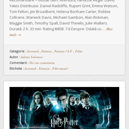
Yates Distribuție: Daniel Radcliffe, Rupert Grint, Emma Watson,
Tom Felton, Jim Broadbent, Helena Bonham Carter, Robbie
Coltrane, Warwick Davis, Michael Gambon, Alan Rickman,
Maggie Smith, Timothy Spall, David Thewlis, Julie Walters
Durată: 2 h. 33 min. Rating IMDB: 7.6 Despre: Odată cu …
Mai
mult
→
Categorie :
Aventură
,
Fantasy
,
Fantasy / S.F.
,
Filme
Autor :
Adrian Solomon
Comentarii :
Nici un comentariu
Eticheta :
Aventură
,
Fantezie
,
Film musai!