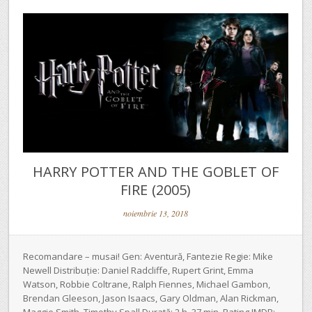
HARRY POTTER AND THE GOBLET OF
FIRE (2005)
noiembrie 13, 2018
Recomandare – musai! Gen: Aventură, Fantezie Regie: Mike
Newell Distribuție: Daniel Radcliffe, Rupert Grint, Emma
Watson, Robbie Coltrane, Ralph Fiennes, Michael Gambon,
Brendan Gleeson, Jason Isaacs, Gary Oldman, Alan Rickman,