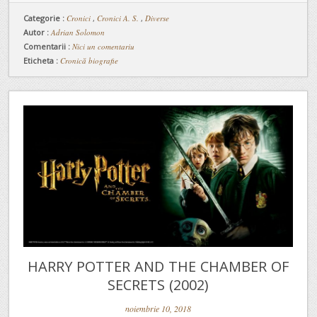
Categorie :
Cronici
,
Cronici A. S.
,
Diverse
Autor :
Adrian Solomon
Comentarii :
Nici un comentariu
Eticheta :
Cronică biografie
HARRY POTTER AND THE CHAMBER OF
SECRETS (2002)
noiembrie 10, 2018