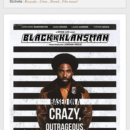
Eticheta :
Biografic
,
Crime
,
Dramă
,
Film musai!