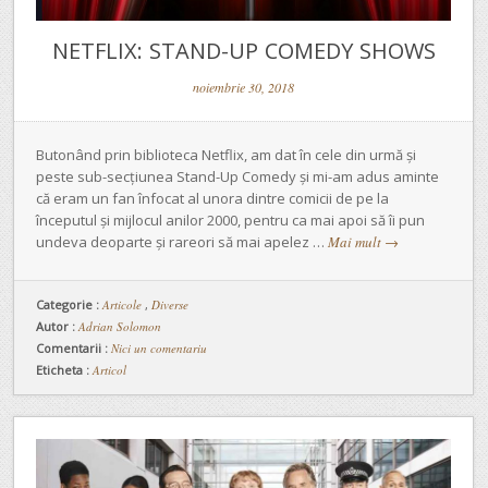
NETFLIX: STAND-UP COMEDY SHOWS
noiembrie 30, 2018
Butonând prin biblioteca Netflix, am dat în cele din urmă și
peste sub-secțiunea Stand-Up Comedy și mi-am adus aminte
că eram un fan înfocat al unora dintre comicii de pe la
începutul și mijlocul anilor 2000, pentru ca mai apoi să îi pun
undeva deoparte și rareori să mai apelez …
Mai mult
→
Categorie :
Articole
,
Diverse
Autor :
Adrian Solomon
Comentarii :
Nici un comentariu
Eticheta :
Articol