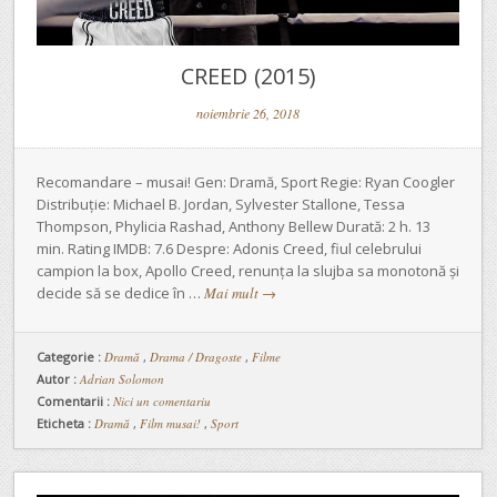
CREED (2015)
noiembrie 26, 2018
Recomandare – musai! Gen: Dramă, Sport Regie: Ryan Coogler
Distribuție: Michael B. Jordan, Sylvester Stallone, Tessa
Thompson, Phylicia Rashad, Anthony Bellew Durată: 2 h. 13
min. Rating IMDB: 7.6 Despre: Adonis Creed, fiul celebrului
campion la box, Apollo Creed, renunța la slujba sa monotonă și
decide să se dedice în …
Mai mult
→
Categorie :
Dramă
,
Drama / Dragoste
,
Filme
Autor :
Adrian Solomon
Comentarii :
Nici un comentariu
Eticheta :
Dramă
,
Film musai!
,
Sport