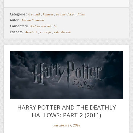
Categorie :
Aventură
,
Fantasy
,
Fantasy / S.F.
,
Filme
Autor :
Adrian Solomon
Comentarii :
Nici un comentariu
Eticheta :
Aventură
,
Fantezie
,
Film decent!
HARRY POTTER AND THE DEATHLY
HALLOWS: PART 2 (2011)
noiembrie 17, 2018