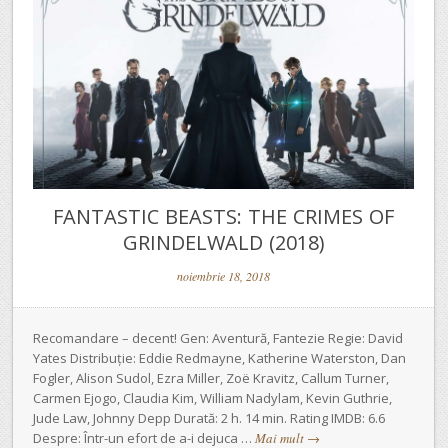
FANTASTIC BEASTS: THE CRIMES OF
GRINDELWALD (2018)
noiembrie 18, 2018
Recomandare – decent! Gen: Aventură, Fantezie Regie: David
Yates Distribuție: Eddie Redmayne, Katherine Waterston, Dan
Fogler, Alison Sudol, Ezra Miller, Zoë Kravitz, Callum Turner,
Carmen Ejogo, Claudia Kim, William Nadylam, Kevin Guthrie,
Jude Law, Johnny Depp Durată: 2 h. 14 min. Rating IMDB: 6.6
Despre: Într-un efort de a-i dejuca …
Mai mult
→