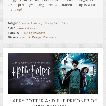
Maggie Smith, Timothy Spall Durată: 2 h. 37 min. Rating IMDB:
7.7 Despre: Hogwarts organizează un turneu prestigios la care
…
Mai mult
→
Categorie :
Aventură
,
Fantasy
,
Fantasy / S.F.
,
Filme
Autor :
Adrian Solomon
Comentarii :
Nici un comentariu
Eticheta :
Aventură
,
Fantezie
,
Film musai!
HARRY POTTER AND THE PRISONER OF