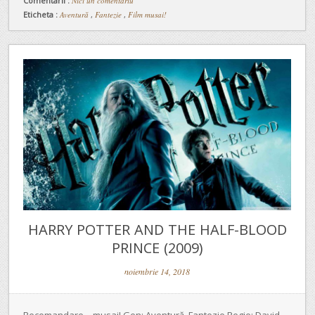
Comentarii :
Nici un comentariu
Eticheta :
Aventură
,
Fantezie
,
Film musai!
HARRY POTTER AND THE HALF-BLOOD
PRINCE (2009)
noiembrie 14, 2018
Recomandare – musai! Gen: Aventură, Fantezie Regie: David