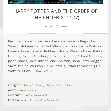
HARRY POTTER AND THE ORDER OF
THE PHOENIX (2007)
noiembrie 13, 2018
Recomandare – musai! Gen: Aventură, Fantezie Regie: David
Yates Distribuție: Daniel Radcliffe, Rupert Grint, Emma Watson,
Helena Bonham Carter, Robbie Coltrane, Warwick Davis, Ralph
Fiennes, Michael Gambon, Brendan Gleeson, Richard Griffiths,
Jason Isaacs, Gary Oldman, Alan Rickman, Fiona Shaw, Maggie
Smith, Imelda Staunton, David Thewlis, Emma Thompson, Julie
Walters Durată: …
Mai mult
→
Categorie :
Aventură
,
Fantasy
,
Fantasy / S.F.
,
Filme
Autor :
Adrian Solomon
Comentarii :
Nici un comentariu
Eticheta :
Aventură
,
Fantezie
,
Film musai!