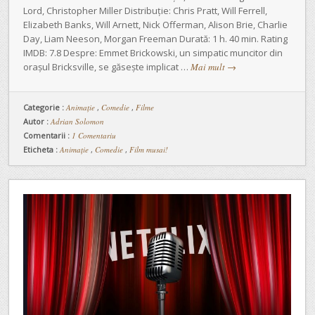
Lord, Christopher Miller Distribuție: Chris Pratt, Will Ferrell,
Elizabeth Banks, Will Arnett, Nick Offerman, Alison Brie, Charlie
Day, Liam Neeson, Morgan Freeman Durată: 1 h. 40 min. Rating
IMDB: 7.8 Despre: Emmet Brickowski, un simpatic muncitor din
orașul Bricksville, se găsește implicat …
Mai mult
→
Categorie :
Animaţie
,
Comedie
,
Filme
Autor :
Adrian Solomon
Comentarii :
1 Comentariu
Eticheta :
Animație
,
Comedie
,
Film musai!