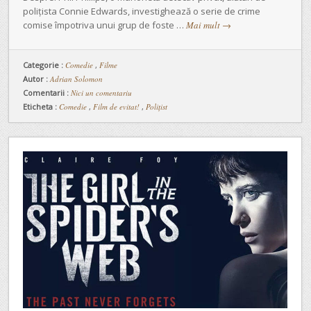
polițista Connie Edwards, investighează o serie de crime
comise împotriva unui grup de foste …
Mai mult
→
Categorie :
Comedie
,
Filme
Autor :
Adrian Solomon
Comentarii :
Nici un comentariu
Eticheta :
Comedie
,
Film de evitat!
,
Polițist