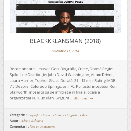
BLACKKKLANSMAN (2018)
noiembrie 11, 2018
Recomandare – musai! Gen: Biografic, Crime, Dramă Regie:
Spike Lee Distribuție: John David Washington, Adam Driver,
Laura Harrier, Topher Grace Durată: 2 h. 15 min. Rating IMDB:
7.5 Despre: Colorado Springs, anii 70. Polițistul începător Ron
Stallworth, încearcă să se infiltreze în filiala locală a
organizației Ku Klux Klan. Singura …
Mai mult
→
Categorie :
Biografic
,
Crime
,
Drama / Dragoste
,
Filme
Autor :
Adrian Solomon
Comentarii :
Nici un comentariu