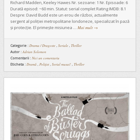
Richard Madden, Keeley Hawes Nr. sezoane: 1 Nr. Episoade: 6
Durată episod: ~60 min. Statut: serial complet Rating IMDB: 8.1
Despre: David Budd este un erou de război, actualmente
sergent al poliției metropolitane londoneze, specializat în pază
și protecție. El primește misiunea …
Mai mult
→
Categorie :
Drama / Dragoste
,
Seriale
,
Thriller
Autor :
Adrian Solomon
Comentarii :
Nici un comentariu
Eticheta :
Dramă
,
Polițist
,
Serial musai!
,
Thriller