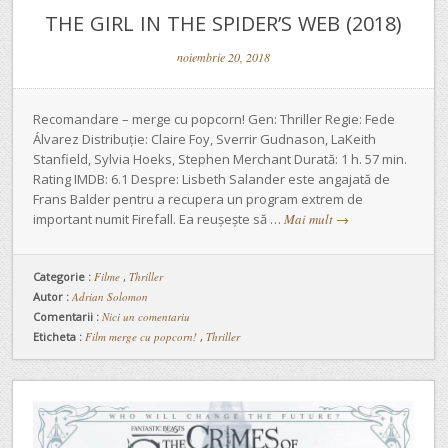
THE GIRL IN THE SPIDER’S WEB (2018)
noiembrie 20, 2018
Recomandare – merge cu popcorn! Gen: Thriller Regie: Fede
Álvarez Distribuție: Claire Foy, Sverrir Gudnason, LaKeith
Stanfield, Sylvia Hoeks, Stephen Merchant Durată: 1 h. 57 min.
Rating IMDB: 6.1 Despre: Lisbeth Salander este angajată de
Frans Balder pentru a recupera un program extrem de
important numit Firefall. Ea reușește să …
Mai mult
→
Categorie :
Filme
,
Thriller
Autor :
Adrian Solomon
Comentarii :
Nici un comentariu
Eticheta :
Film merge cu popcorn!
,
Thriller