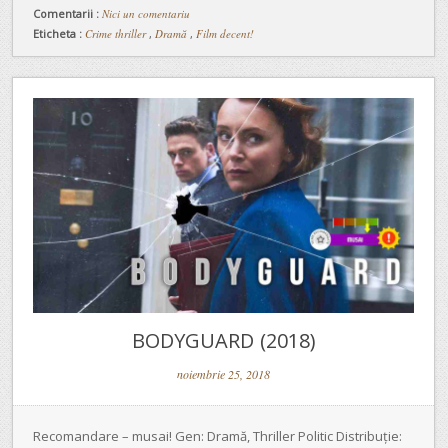
Comentarii :
Nici un comentariu
Eticheta :
Crime thriller
,
Dramă
,
Film decent!
BODYGUARD (2018)
noiembrie 25, 2018
Recomandare – musai! Gen: Dramă, Thriller Politic Distribuție: