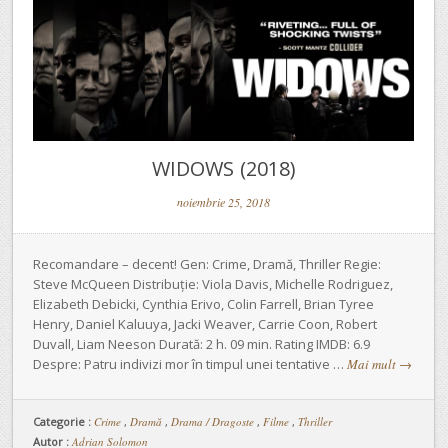
WIDOWS (2018)
noiembrie 25, 2018
Recomandare – decent! Gen: Crime, Dramă, Thriller Regie:
Steve McQueen Distribuție: Viola Davis, Michelle Rodriguez,
Elizabeth Debicki, Cynthia Erivo, Colin Farrell, Brian Tyree
Henry, Daniel Kaluuya, Jacki Weaver, Carrie Coon, Robert
Duvall, Liam Neeson Durată: 2 h. 09 min. Rating IMDB: 6.9
Despre: Patru indivizi mor în timpul unei tentative …
Mai mult
→
Categorie :
Crime
,
Dramă
,
Drama / Dragoste
,
Filme
,
Thriller
Autor :
Adrian Solomon