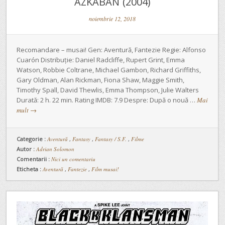
AZKABAN (2004)
noiembrie 12, 2018
Recomandare – musai! Gen: Aventură, Fantezie Regie: Alfonso
Cuarón Distribuție: Daniel Radcliffe, Rupert Grint, Emma
Watson, Robbie Coltrane, Michael Gambon, Richard Griffiths,
Gary Oldman, Alan Rickman, Fiona Shaw, Maggie Smith,
Timothy Spall, David Thewlis, Emma Thompson, Julie Walters
Durată: 2 h. 22 min. Rating IMDB: 7.9 Despre: După o nouă …
Mai
mult
→
Categorie :
Aventură
,
Fantasy
,
Fantasy / S.F.
,
Filme
Autor :
Adrian Solomon
Comentarii :
Nici un comentariu
Eticheta :
Aventură
,
Fantezie
,
Film musai!