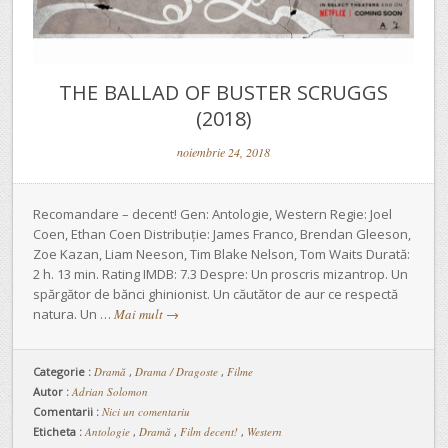
THE BALLAD OF BUSTER SCRUGGS
(2018)
noiembrie 24, 2018
Recomandare – decent! Gen: Antologie, Western Regie: Joel
Coen, Ethan Coen Distribuție: James Franco, Brendan Gleeson,
Zoe Kazan, Liam Neeson, Tim Blake Nelson, Tom Waits Durată:
2 h. 13 min. Rating IMDB: 7.3 Despre: Un proscris mizantrop. Un
spărgător de bănci ghinionist. Un căutător de aur ce respectă
natura. Un …
Mai mult
→
Categorie :
Dramă
,
Drama / Dragoste
,
Filme
Autor :
Adrian Solomon
Comentarii :
Nici un comentariu
Eticheta :
Antologie
,
Dramă
,
Film decent!
,
Western