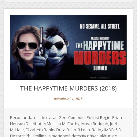
THE HAPPYTIME MURDERS (2018)
noiembrie 24, 2018
Recomandare – de evitat! Gen: Comedie, Polițist Regie: Brian
Henson Distribuție: Melissa McCarthy, Maya Rudolph, Joel
McHale, Elizabeth Banks Durată: 1 h. 31 min. Rating IMDB: 5.3
Despre: Phil Phillips, o marionetă detectiv privat, alături de