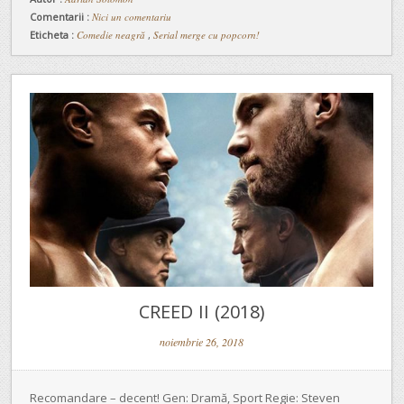
Comentarii :
Nici un comentariu
Eticheta :
Comedie neagră
,
Serial merge cu popcorn!
CREED II (2018)
noiembrie 26, 2018
Recomandare – decent! Gen: Dramă, Sport Regie: Steven