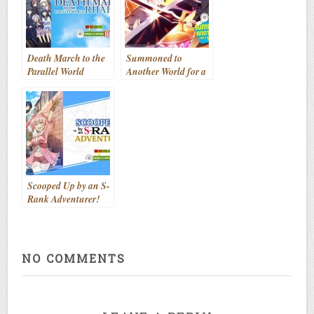
wa Meikyuu wo
(2025- )
Samayou) (2023- )
Death March to the
Summoned to
Parallel World
Another World for a
Rhapsody (aka.
Second Time (aka.
Death March kara
Isekai Shoukan wa
Hajimaru Isekai
Nidome desu) (2023)
Kyousoukyoku)
(2018- )
Scooped Up by an S-
Rank Adventurer!
(aka. Yuusha Party
wo Tsuihou sareta
Shiromadoushi, S-
Rank Boukensha ni
NO COMMENTS
Hirowareru: Kono
Shiromadoushi ga
Kikakugai Sugiru)
(2025)