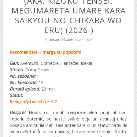
(AKA. KIZOKU TENSEI:
MEGUMARETA UMARE KARA
SAIKYOU NO CHIKARA WO
ERU) (2026-)
by
Adrian Solomon
, iulie 5, 2026
Recomandare – merge cu popcorn!
Gen:
Aventură, Comedie, Fantezie, Isekai
Studio:
CompTown
Nr. sezoane:
1
Nr. Episoade:
12
Durată episod:
23 min.
Statut:
–
Rating MyAnimeList:
6.7
Despre:
Noah, cel de-al treisprezecelea prinț al unui
imperiu puternic, se naște având deja un avantaj uriaș:
posedă amintirile vieții sale anterioare și un statut nativ de
binecuvântat. În acest univers, fiecare prinț trebuie să intre