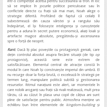
într-o competiție acerbă pentru succesiunea la tron. În loc
să se implice în jocurile politice periculoase sau în
conflictele directe cu frații săi mai mari, Noah alege o
strategie diferită. Profitând de faptul că ceilalți îl
subestimează din cauza vârstei și a rangului său
îndepărtat, el își folosește inteligența și cunoștințele
pentru a aduna în secret putere economică, aliați loiali și
artefacte magice absolute, pregătindu-și ascensiunea
spre o forță de neoprit.
Rant:
Dacă îți plac poveștile cu protagoniști geniali, care
dețin controlul absolut asupra fiecărei situații (de tip
op
protagonist
), această serie este extrem de
satisfăcătoare. Elementul central de atracție constă în
modul în care Noah își construiește imperiul din umbră. El
nu recurge doar la forța brută, ci excelează în strategii pe
termen lung, manipulare politică subtilă și gestionarea
resurselor. Ritmul narațiunii este alert, iar momentele în
care nobilii aroganți sau frații săi rivali realizează, mult prea
târziu, că au căzut în plasa unui copil de câțiva ani sunt
pline de satisfacție pentru public. Atmosfera menține un
echilibru bun între elementele de
kingdom-building
și