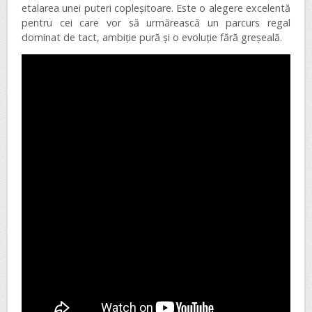
etalarea unei puteri copleșitoare. Este o alegere excelentă
pentru cei care vor să urmărească un parcurs regal
dominat de tact, ambiție pură și o evoluție fără greșeală.