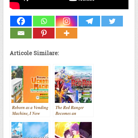
Articole Similare:
Reborn as a Vending
The Red Ranger
Machine, I Now
Becomes an
Wander the
Adventurer in
Dungeon (aka.
Another World (aka.
Jidou Hanbaiki ni
Sentai Red Isekai de
Umarekawatta Ore
Boukensha ni Naru)