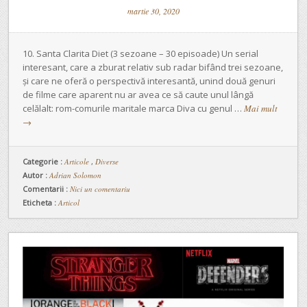
martie 30, 2020
10. Santa Clarita Diet (3 sezoane – 30 episoade) Un serial
interesant, care a zburat relativ sub radar bifând trei sezoane,
și care ne oferă o perspectivă interesantă, unind două genuri
de filme care aparent nu ar avea ce să caute unul lângă
celălalt: rom-comurile maritale marca Diva cu genul …
Mai mult
→
Categorie :
Articole
,
Diverse
Autor :
Adrian Solomon
Comentarii :
Nici un comentariu
Eticheta :
Articol