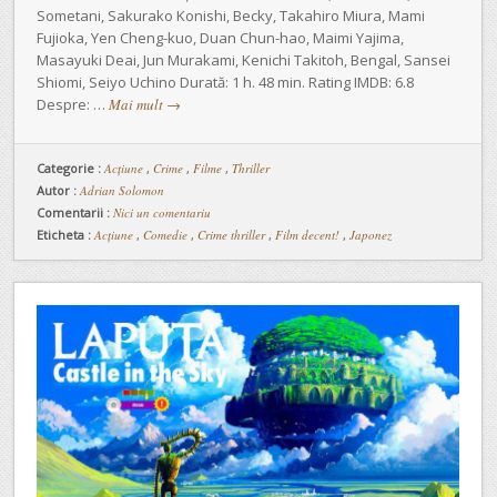
Sometani, Sakurako Konishi, Becky, Takahiro Miura, Mami
Fujioka, Yen Cheng-kuo, Duan Chun-hao, Maimi Yajima,
Masayuki Deai, Jun Murakami, Kenichi Takitoh, Bengal, Sansei
Shiomi, Seiyo Uchino Durată: 1 h. 48 min. Rating IMDB: 6.8
Despre: …
Mai mult
→
Categorie :
Acţiune
,
Crime
,
Filme
,
Thriller
Autor :
Adrian Solomon
Comentarii :
Nici un comentariu
Eticheta :
Acțiune
,
Comedie
,
Crime thriller
,
Film decent!
,
Japonez