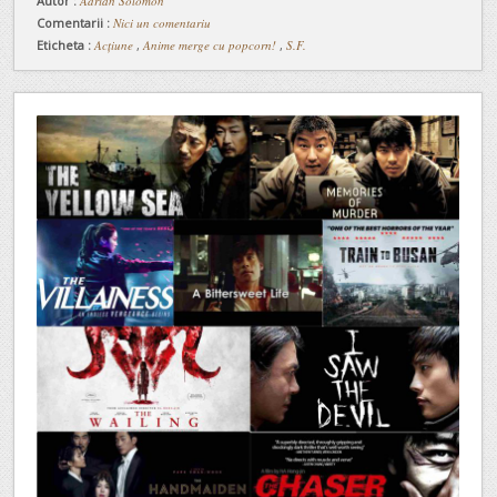
Autor :
Adrian Solomon
Comentarii :
Nici un comentariu
Eticheta :
Acțiune
,
Anime merge cu popcorn!
,
S.F.