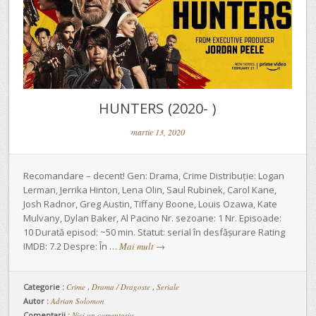
HUNTERS (2020- )
martie 13, 2020
Recomandare – decent! Gen: Drama, Crime Distribuție: Logan
Lerman, Jerrika Hinton, Lena Olin, Saul Rubinek, Carol Kane,
Josh Radnor, Greg Austin, Tiffany Boone, Louis Ozawa, Kate
Mulvany, Dylan Baker, Al Pacino Nr. sezoane: 1 Nr. Episoade:
10 Durată episod: ~50 min. Statut: serial în desfășurare Rating
IMDB: 7.2 Despre: În …
Mai mult
→
Categorie :
Crime
,
Drama / Dragoste
,
Seriale
Autor :
Adrian Solomon
Comentarii :
Nici un comentariu