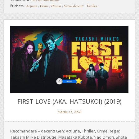
Eticheta :
Acțiune
,
Crime
,
Dramă
,
Serial decent!
,
Thriller
FIRST LOVE (AKA. HATSUKOI) (2019)
martie 12, 2020
Recomandare – decent! Gen: Acțiune, Thriller, Crime Regie:
Takashi Miike Distribuție: Masataka Kubota, Nao Omori, Shota