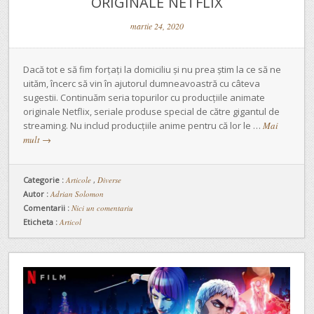
ORIGINALE NETFLIX
martie 24, 2020
Dacă tot e să fim forțați la domiciliu și nu prea știm la ce să ne
uităm, încerc să vin în ajutorul dumneavoastră cu câteva
sugestii. Continuăm seria topurilor cu producțiile animate
originale Netflix, seriale produse special de către gigantul de
streaming. Nu includ producțiile anime pentru că lor le …
Mai
mult
→
Categorie :
Articole
,
Diverse
Autor :
Adrian Solomon
Comentarii :
Nici un comentariu
Eticheta :
Articol