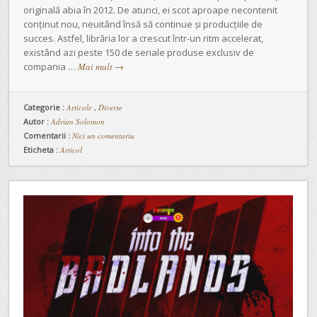
originală abia în 2012. De atunci, ei scot aproape necontenit
conținut nou, neuitând însă să continue și producțiile de
succes. Astfel, librăria lor a crescut într-un ritm accelerat,
existând azi peste 150 de seriale produse exclusiv de
compania …
Mai mult
→
Categorie :
Articole
,
Diverse
Autor :
Adrian Solomon
Comentarii :
Nici un comentariu
Eticheta :
Articol