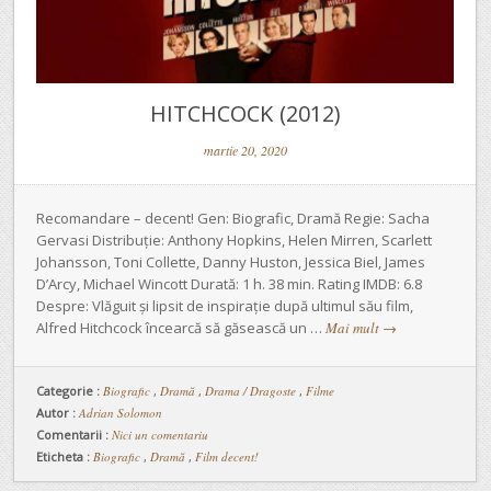
HITCHCOCK (2012)
martie 20, 2020
Recomandare – decent! Gen: Biografic, Dramă Regie: Sacha
Gervasi Distribuție: Anthony Hopkins, Helen Mirren, Scarlett
Johansson, Toni Collette, Danny Huston, Jessica Biel, James
D’Arcy, Michael Wincott Durată: 1 h. 38 min. Rating IMDB: 6.8
Despre: Vlăguit și lipsit de inspirație după ultimul său film,
Alfred Hitchcock încearcă să găsească un …
Mai mult
→
Categorie :
Biografic
,
Dramă
,
Drama / Dragoste
,
Filme
Autor :
Adrian Solomon
Comentarii :
Nici un comentariu
Eticheta :
Biografic
,
Dramă
,
Film decent!