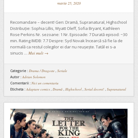
martie 25, 2020
Recomandare – decent! Gen: Dramă, Supranatural, Highschool
Distribuție: Sophia Lillis, Wyatt Oleff, Sofia Bryant, Kathleen
Rose Perkins Nr. sezoane: 1 Nr. Episoade: 7 Durată episod: ~30
min. Rating IMDB: 7.7 Despre: Syd Novak încearcă să fie la de
normală ca restul colegilor ei dar nu reușește. Tatăl ei s-a
sinucis …
Mai mult
→
Categorie :
Drama / Dragoste
,
Seriale
Autor :
Adrian Solomon
Comentarii :
Nici un comentariu
Eticheta :
Adaptare comics
,
Dramă
,
Highschool
,
Serial decent!
,
Supranatural