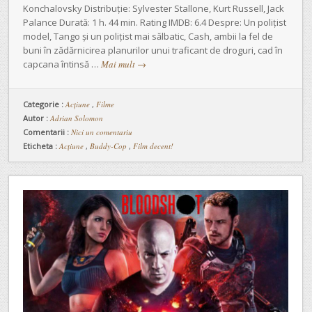
Konchalovsky Distribuție: Sylvester Stallone, Kurt Russell, Jack
Palance Durată: 1 h. 44 min. Rating IMDB: 6.4 Despre: Un polițist
model, Tango și un polițist mai sălbatic, Cash, ambii la fel de
buni în zădărnicirea planurilor unui traficant de droguri, cad în
capcana întinsă …
Mai mult
→
Categorie :
Acţiune
,
Filme
Autor :
Adrian Solomon
Comentarii :
Nici un comentariu
Eticheta :
Acțiune
,
Buddy-Cop
,
Film decent!