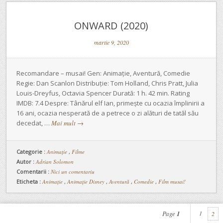
ONWARD (2020)
martie 9, 2020
Recomandare – musai! Gen: Animație, Aventură, Comedie
Regie: Dan Scanlon Distribuție: Tom Holland, Chris Pratt, Julia
Louis-Dreyfus, Octavia Spencer Durată: 1 h. 42 min. Rating
IMDB: 7.4 Despre: Tânărul elf Ian, primește cu ocazia împlinirii a
16 ani, ocazia nesperată de a petrece o zi alături de tatăl său
decedat, …
Mai mult
→
Categorie :
Animaţie
,
Filme
Autor :
Adrian Solomon
Comentarii :
Nici un comentariu
Eticheta :
Animație
,
Animație Disney
,
Aventură
,
Comedie
,
Film musai!
Page
1
1
2