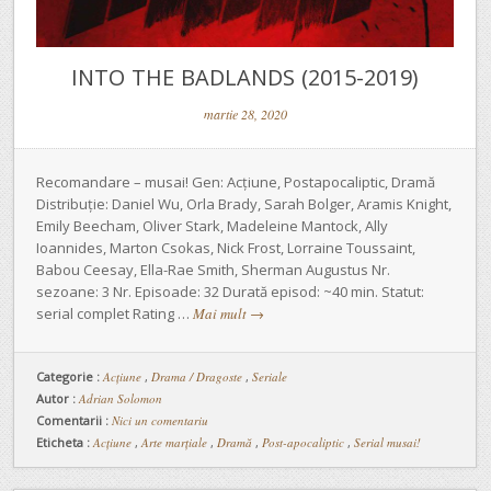
INTO THE BADLANDS (2015-2019)
martie 28, 2020
Recomandare – musai! Gen: Acțiune, Postapocaliptic, Dramă
Distribuție: Daniel Wu, Orla Brady, Sarah Bolger, Aramis Knight,
Emily Beecham, Oliver Stark, Madeleine Mantock, Ally
Ioannides, Marton Csokas, Nick Frost, Lorraine Toussaint,
Babou Ceesay, Ella-Rae Smith, Sherman Augustus Nr.
sezoane: 3 Nr. Episoade: 32 Durată episod: ~40 min. Statut:
serial complet Rating …
Mai mult
→
Categorie :
Acțiune
,
Drama / Dragoste
,
Seriale
Autor :
Adrian Solomon
Comentarii :
Nici un comentariu
Eticheta :
Acțiune
,
Arte marțiale
,
Dramă
,
Post-apocaliptic
,
Serial musai!