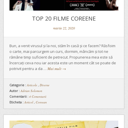
TOP 20 FILME COREENE
martie 22, 2020
Bun, a venit virusul și la noi, stăm în casă și ce facem? Răsfoim
o carte, mai parcurgem un curs, dormim, mâncăm și tot ne
rămâne timp suficient de petrecut. Propunerea mea este să
încercați ceva nou iar acesta este un moment cât se poate de
potrivit pentru a da …
Mai mult
→
Categorie :
Articole
,
Diverse
Autor :
Adrian Solomon
Comentarii :
4 Comentarii
Eticheta :
Articol
,
Coreean