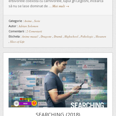
erbivorele coexistă cu carnivorele, lupul gri Legoshi, încearcă
să nu se lase dominat de …
Mai mult
→
Categorie :
Anime
,
Serie
Autor :
Adrian Solomon
Comentarii :
2 Comentarii
Eticheta :
Anime musai!
,
Dragoste
,
Dramă
,
Highschool
,
Psihologic
,
Shounen
,
Slice-of-Life
SEARCHING (2018)