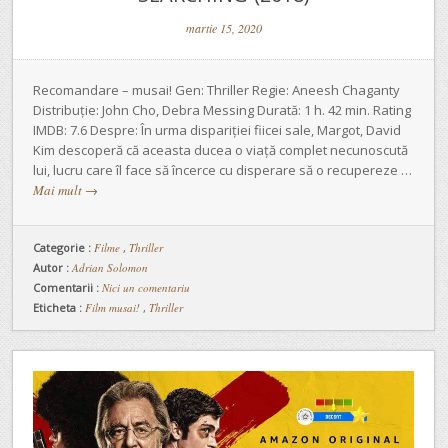
martie 15, 2020
Recomandare – musai! Gen: Thriller Regie: Aneesh Chaganty
Distribuție: John Cho, Debra Messing Durată: 1 h. 42 min. Rating
IMDB: 7.6 Despre: În urma dispariției fiicei sale, Margot, David
Kim descoperă că aceasta ducea o viață complet necunoscută
lui, lucru care îl face să încerce cu disperare să o recupereze …
Mai mult
→
Categorie :
Filme
,
Thriller
Autor :
Adrian Solomon
Comentarii :
Nici un comentariu
Eticheta :
Film musai!
,
Thriller