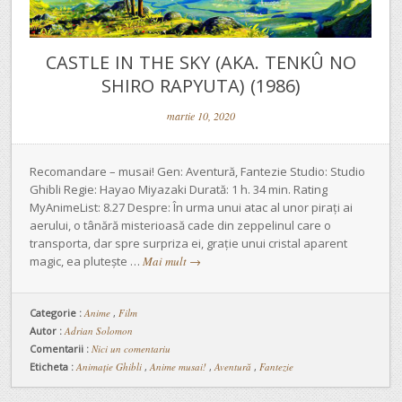
CASTLE IN THE SKY (AKA. TENKÛ NO
SHIRO RAPYUTA) (1986)
martie 10, 2020
Recomandare – musai! Gen: Aventură, Fantezie Studio: Studio
Ghibli Regie: Hayao Miyazaki Durată: 1 h. 34 min. Rating
MyAnimeList: 8.27 Despre: În urma unui atac al unor pirați ai
aerului, o tânără misterioasă cade din zeppelinul care o
transporta, dar spre surpriza ei, grație unui cristal aparent
magic, ea plutește …
Mai mult
→
Categorie :
Anime
,
Film
Autor :
Adrian Solomon
Comentarii :
Nici un comentariu
Eticheta :
Animație Ghibli
,
Anime musai!
,
Aventură
,
Fantezie