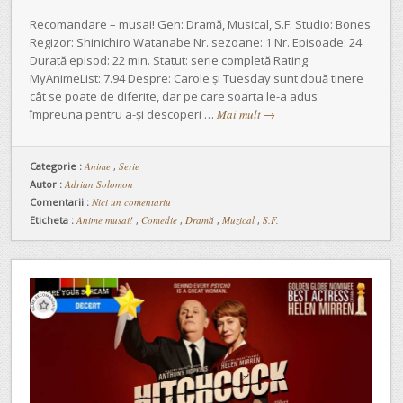
Recomandare – musai! Gen: Dramă, Musical, S.F. Studio: Bones
Regizor: Shinichiro Watanabe Nr. sezoane: 1 Nr. Episoade: 24
Durată episod: 22 min. Statut: serie completă Rating
MyAnimeList: 7.94 Despre: Carole și Tuesday sunt două tinere
cât se poate de diferite, dar pe care soarta le-a adus
împreuna pentru a-și descoperi …
Mai mult
→
Categorie :
Anime
,
Serie
Autor :
Adrian Solomon
Comentarii :
Nici un comentariu
Eticheta :
Anime musai!
,
Comedie
,
Dramă
,
Muzical
,
S.F.