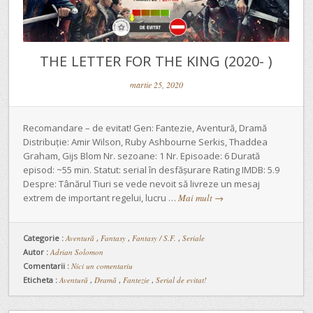
THE LETTER FOR THE KING (2020- )
martie 25, 2020
Recomandare – de evitat! Gen: Fantezie, Aventură, Dramă
Distribuție: Amir Wilson, Ruby Ashbourne Serkis, Thaddea
Graham, Gijs Blom Nr. sezoane: 1 Nr. Episoade: 6 Durată
episod: ~55 min. Statut: serial în desfășurare Rating IMDB: 5.9
Despre: Tânărul Tiuri se vede nevoit să livreze un mesaj
extrem de important regelui, lucru …
Mai mult
→
Categorie :
Aventură
,
Fantasy
,
Fantasy / S.F.
,
Seriale
Autor :
Adrian Solomon
Comentarii :
Nici un comentariu
Eticheta :
Aventură
,
Dramă
,
Fantezie
,
Serial de evitat!