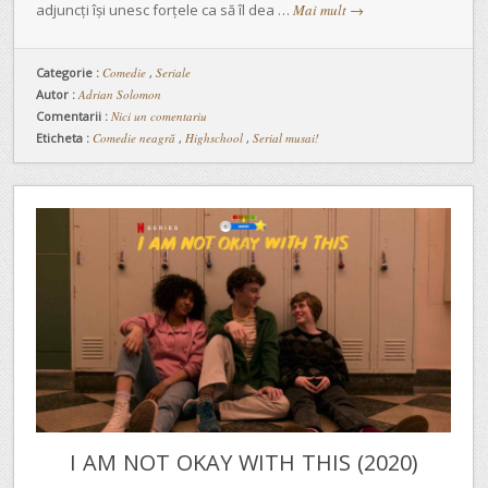
adjuncți își unesc forțele ca să îl dea …
Mai mult
→
Categorie :
Comedie
,
Seriale
Autor :
Adrian Solomon
Comentarii :
Nici un comentariu
Eticheta :
Comedie neagră
,
Highschool
,
Serial musai!
I AM NOT OKAY WITH THIS (2020)