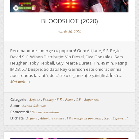
BLOODSHOT (2020)
martie 30, 2020
Recomandare – merge cu popcorn! Gen: Acțiune, S.F. Regie:
David S. F. Wilson Distribuție: Vin Diesel, Eiza González, Sam
Heughan, Toby Kebbell, Guy Pearce Durată: 1 h. 49 min. Rating
IMDB: 5.7 Despre: Soldatul Ray Garrison este omorât iar mai
apoi readus la viață, de către o organizație științifică. Însă …
Mai mult
→
Categorie :
Acţiune
,
Fantasy / S.F.
,
Filme
,
S.F.
,
Super-eroi
Autor :
Adrian Solomon
Comentarii :
Nici un comentariu
Eticheta :
Acțiune
,
Adaptare comics
,
Film merge cu popcorn!
,
S.F.
,
Super-eroi