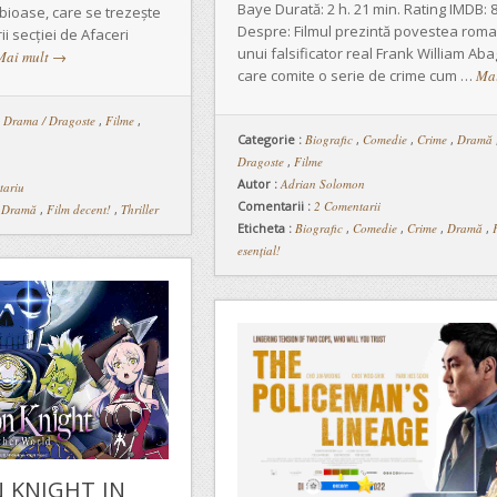
Baye Durată: 2 h. 21 min. Rating IMDB: 8
dubioase, care se trezește
Despre: Filmul prezintă povestea roma
ii secției de Afaceri
unui falsificator real Frank William Abag
Mai mult
→
care comite o serie de crime cum …
Ma
,
Drama / Dragoste
,
Filme
,
Categorie :
Biografic
,
Comedie
,
Crime
,
Dramă
Dragoste
,
Filme
Autor :
Adrian Solomon
tariu
Comentarii :
2 Comentarii
,
Dramă
,
Film decent!
,
Thriller
Eticheta :
Biografic
,
Comedie
,
Crime
,
Dramă
,
esențial!
 KNIGHT IN