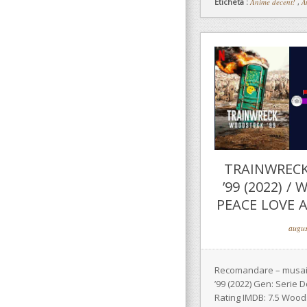
Eticheta :
Anime decent!
,
A
TRAINWREC
’99 (2022) /
PEACE LOVE A
augus
Recomandare – musai!
’99 (2022) Gen: Serie
Rating IMDB: 7.5 Wood