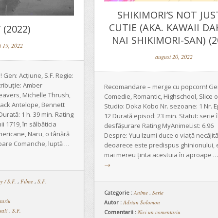
SHIKIMORI’S NOT JUS
CUTIE (AKA. KAWAII DA
 (2022)
NAI SHIKIMORI-SAN) (2
t 19, 2022
august 20, 2022
Gen: Acțiune, S.F. Regie:
ribuție: Amber
Recomandare – merge cu popcorn! Ge
avers, Michelle Thrush,
Comedie, Romantic, Highschool, Slice of
lack Antelope, Bennett
Studio: Doka Kobo Nr. sezoane: 1 Nr. 
urată: 1 h. 39 min. Rating
12 Durată episod: 23 min. Statut: serie 
i 1719, în sălbăticia
desfășurare Rating MyAnimeList: 6.96
mericane, Naru, o tânără
Despre: Yuu Izumi duce o viață necăjit
toare Comanche, luptă …
deoarece este predispus ghinionului, e
mai mereu ținta acestuia în aproape 
→
y / S.F.
,
Filme
,
S.F.
Categorie :
Anime
,
Serie
tariu
Autor :
Adrian Solomon
sai!
,
S.F.
Comentarii :
Nici un comentariu