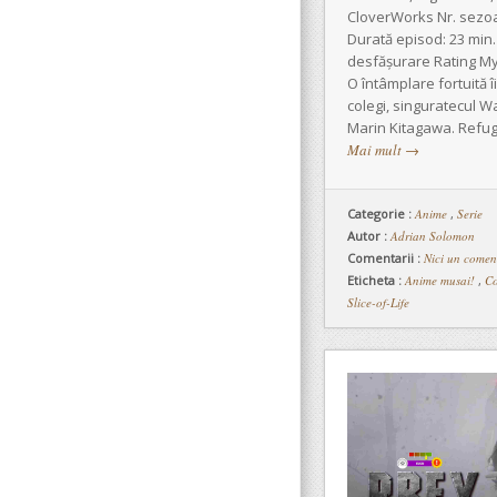
CloverWorks Nr. sezoa
Durată episod: 23 min. 
desfășurare Rating My
O întâmplare fortuită 
colegi, singuratecul 
Marin Kitagawa. Refugia
Mai mult
→
Categorie :
Anime
,
Serie
Autor :
Adrian Solomon
Comentarii :
Nici un comen
Eticheta :
Anime musai!
,
Co
Slice-of-Life