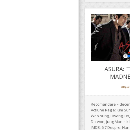
ASURA: T
MADNES
augus
Recomandare – decent!
Acțiune Regie: Kim Sun
Woo-sung, Hwang Jung-
Do-won, Jung Man-sik D
IMDB: 6.7 Despre: Han