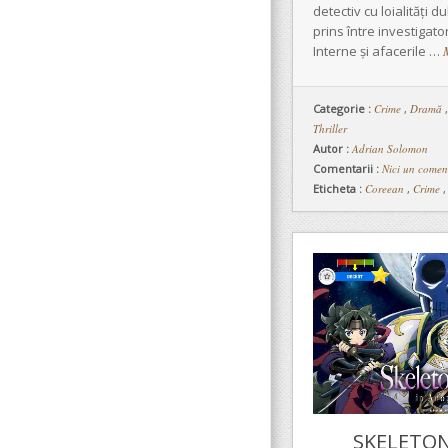
detectiv cu loialități 
prins între investigator
Interne și afacerile …
Categorie :
Crime
,
Dramă
Thriller
Autor :
Adrian Solomon
Comentarii :
Nici un comen
Eticheta :
Coreean
,
Crime
SKELETON