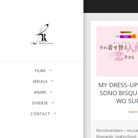
FILME
SERIALE
MY DRESS-UP
SONO BISQU
ANIME
WO SUR
DIVERSE
augus
CONTACT
Recomandare – musai
Romantic, Highschool, S