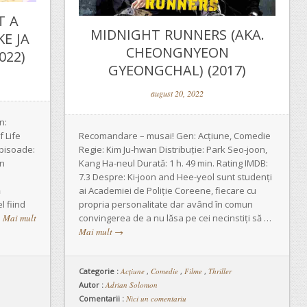
T A
MIDNIGHT RUNNERS (AKA.
KE JA
CHEONGNYEON
022)
GYEONGCHAL) (2017)
august 20, 2022
n:
 Life
Recomandare – musai! Gen: Acțiune, Comedie
Episoade:
Regie: Kim Ju-hwan Distribuție: Park Seo-joon,
în
Kang Ha-neul Durată: 1 h. 49 min. Rating IMDB:
7.3 Despre: Ki-joon and Hee-yeol sunt studenți
ă
ai Academiei de Poliție Coreene, fiecare cu
l fiind
propria personalitate dar având în comun
…
Mai mult
convingerea de a nu lăsa pe cei necinstiți să …
Mai mult
→
Categorie :
Acţiune
,
Comedie
,
Filme
,
Thriller
Autor :
Adrian Solomon
Comentarii :
Nici un comentariu