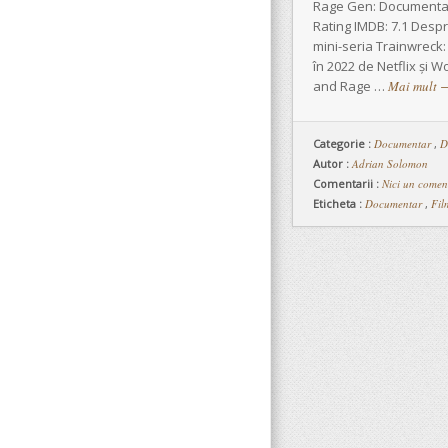
Rage Gen: Documentar 
Rating IMDB: 7.1 Desp
mini-seria Trainwreck
în 2022 de Netflix și 
and Rage …
Mai mult
Categorie :
Documentar
,
D
Autor :
Adrian Solomon
Comentarii :
Nici un comen
Eticheta :
Documentar
,
Fil