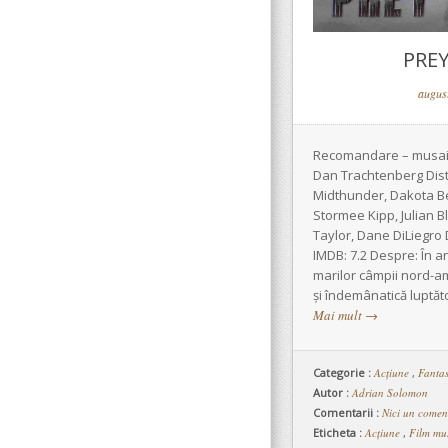
PREY
augus
Recomandare – musai! 
Dan Trachtenberg Dist
Midthunder, Dakota Be
Stormee Kipp, Julian B
Taylor, Dane DiLiegro D
IMDB: 7.2 Despre: În ani
marilor câmpii nord-a
și îndemânatică luptă
Mai mult
→
Categorie :
Acţiune
,
Fantas
Autor :
Adrian Solomon
Comentarii :
Nici un comen
Eticheta :
Acțiune
,
Film mu