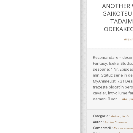
ANOTHER 
GAIKOTSU 
TADAIMA
ODEKAKEC
augus
Recomandare – decent
Fantasy, Isekai Studio
sezoane: 1 Nr. Episoad
min. Statut: serie în d
MyAnimeList: 7.21 Des
trezește blocat în per
cavaler, într-o lume fa
oamenii îl vor …
Mai m
Categorie :
Anime
,
Serie
Autor :
Adrian Solomon
Comentarii :
Nici un comen