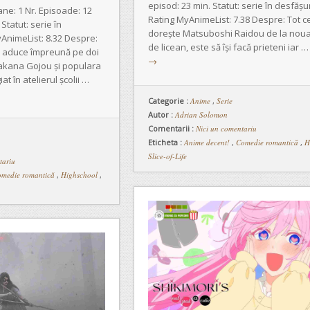
episod: 23 min. Statut: serie în desfăș
ne: 1 Nr. Episoade: 12
Rating MyAnimeList: 7.38 Despre: Tot ce
Statut: serie în
dorește Matsuboshi Raidou de la noua
AnimeList: 8.32 Despre:
de licean, este să își facă prieteni iar 
îi aduce împreună pe doi
→
Wakana Gojou și populara
t în atelierul școlii …
Categorie :
Anime
,
Serie
Autor :
Adrian Solomon
Comentarii :
Nici un comentariu
Eticheta :
Anime decent!
,
Comedie romantică
,
H
Slice-of-Life
tariu
medie romantică
,
Highschool
,