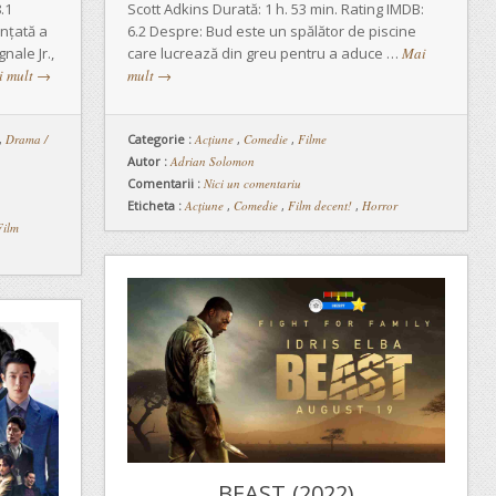
.1
Scott Adkins Durată: 1 h. 53 min. Rating IMDB:
nțată a
6.2 Despre: Bud este un spălător de piscine
nale Jr.,
care lucrează din greu pentru a aduce …
Mai
i mult
→
mult
→
,
Drama /
Categorie :
Acţiune
,
Comedie
,
Filme
Autor :
Adrian Solomon
Comentarii :
Nici un comentariu
Eticheta :
Acțiune
,
Comedie
,
Film decent!
,
Horror
Film
BEAST (2022)