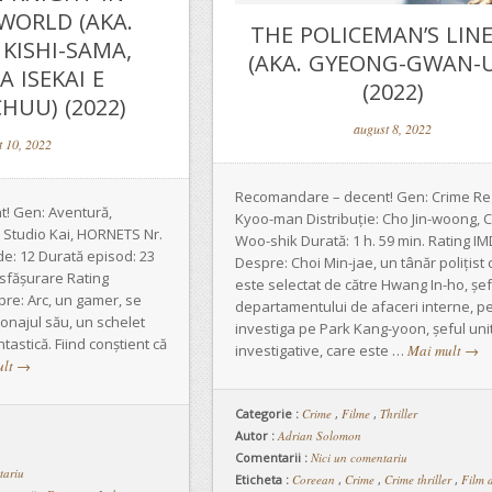
WORLD (AKA.
THE POLICEMAN’S LIN
KISHI-SAMA,
(AKA. GYEONG-GWAN-UI
 ISEKAI E
(2022)
HUU) (2022)
august 8, 2022
t 10, 2022
Recomandare – decent! Gen: Crime Reg
! Gen: Aventură,
Kyoo-man Distribuție: Cho Jin-woong, 
: Studio Kai, HORNETS Nr.
Woo-shik Durată: 1 h. 59 min. Rating IM
e: 12 Durată episod: 23
Despre: Choi Min-jae, un tânăr polițist c
esfășurare Rating
este selectat de către Hwang In-ho, șef
pre: Arc, un gamer, se
departamentului de afaceri interne, pe
sonajul său, un schelet
investiga pe Park Kang-yoon, șeful unit
ntastică. Fiind conștient că
investigative, care este …
Mai mult
→
ult
→
Categorie :
Crime
,
Filme
,
Thriller
Autor :
Adrian Solomon
Comentarii :
Nici un comentariu
tariu
Eticheta :
Coreean
,
Crime
,
Crime thriller
,
Film 