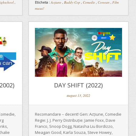
ighschool
,
Eticheta :
Acțiune
,
Buddy-Cop
,
Comedie
,
Coreean
,
Film
musai!
2002)
DAY SHIFT (2022)
august 13, 2022
Comedie,
Recomandare – decent! Gen: Acțiune, Comedie
rg
Regie: J. J. Perry Distribuție: Jamie Foxx, Dave
anks,
Franco, Snoop Dogg, Natasha Liu Bordizzo,
thalie
Meagan Good, Karla Souza, Steve Howey,