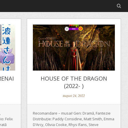
RENAI
HOUSE OF THE DRAGON
(2022- )
august 24, 2022
,
Recomandare – musai! Gen: Dramă, Fantezie
o: Felix
Distribuție: Paddy Considine, Matt Smith, Emma
rată
D’Arcy, Olivia Cooke, Rhys Ifans, Steve