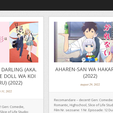
AHAREN-SAN WA HAKA
 DARLING (AKA.
(2022)
E DOLL WA KOI
U) (2022)
august 29, 2022
t 31, 2022
Recomandare – decent! Gen: Comedie
Romantic, Highschool, Slice of Life Studi
! Gen: Comedie,
Film Nr. sezoane: 1 Nr. Episoade: 12 Du
lice of Life Studio: