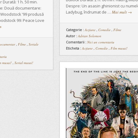
Durată: 1 h. 50 min.
Despre: Un asasin ghinionist cu numel
re: Două documentare:
Ladybug, îndrumat de …
Mai mult
→
: Woodstock ’99 produsă
Woodstock 99: Peace Love
→
Categorie :
Acţiune
,
Comedie
,
Filme
Autor :
Adrian Solomon
Comentarii :
Nici un comentariu
ocumentar
,
Filme
,
Seriale
Eticheta :
Acțiune
,
Comedie
,
Film musai!
tariu
m musai!
,
Serial musai!