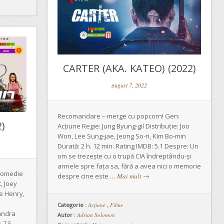
CARTER (AKA. KATEO) (2022)
august 7, 2022
Recomandare – merge cu popcorn! Gen:
)
Acțiune Regie: Jung Byung-gil Distribuție: Joo
Won, Lee Sung-jae, Jeong So-ri, Kim Bo-min
Durată: 2 h. 12 min. Rating IMDB: 5.1 Despre: Un
om se trezește cu o trupă CIA îndreptându-și
armele spre fața sa, fără a avea nici o memorie
Comedie
despre cine este …
Mai mult
→
t, Joey
e Henry,
Categorie :
Acţiune
,
Filme
andra
Autor :
Adrian Solomon
: 7.5