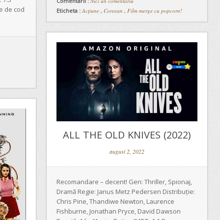
Comentarii :
Nici un comentariu
e de cod
Eticheta :
Acțiune
,
Coreean
,
Film merge cu popcorn!
ALL THE OLD KNIVES (2022)
august 2, 2022
Recomandare – decent! Gen: Thriller, Spionaj,
Dramă Regie: Janus Metz Pedersen Distribuție:
Chris Pine, Thandiwe Newton, Laurence
Fishburne, Jonathan Pryce, David Dawson