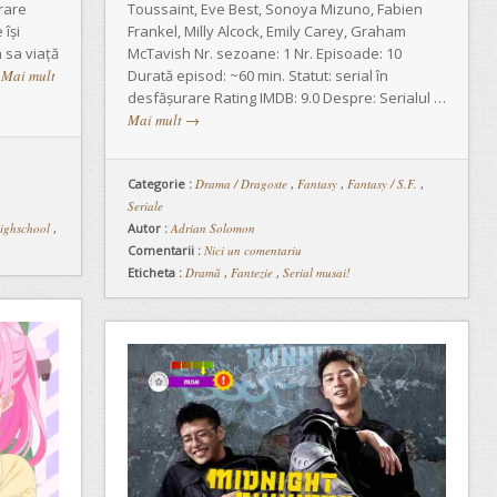
urare
Toussaint, Eve Best, Sonoya Mizuno, Fabien
 își
Frankel, Milly Alcock, Emily Carey, Graham
 sa viață
McTavish Nr. sezoane: 1 Nr. Episoade: 10
…
Mai mult
Durată episod: ~60 min. Statut: serial în
desfășurare Rating IMDB: 9.0 Despre: Serialul …
Mai mult
→
Categorie :
Drama / Dragoste
,
Fantasy
,
Fantasy / S.F.
,
Seriale
ighschool
,
Autor :
Adrian Solomon
Comentarii :
Nici un comentariu
Eticheta :
Dramă
,
Fantezie
,
Serial musai!