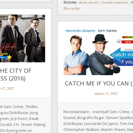
Eticheta :
Anime decent!
,
Comedie romantică
,
H
Slice-of-Life
HE CITY OF
S (2016)
CATCH ME IF YOU CAN (
t 17, 2022
august 13, 2022
 Gen: Crime, Thriller,
Recomandare – esențial! Gen: Crime, 
g-su Distribuție: Jung
Dramă, Biografic Regie: Steven Spielbe
min, Ju Ji-hoon, Kwak
Distribuție: Leonardo DiCaprio, Tom H
urată: 2 h. 16 min. Rating
Christopher Walken, Martin Sheen, Na
 Do-kyung este un