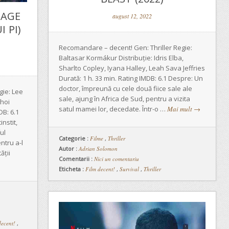
EAGE
august 12, 2022
 PI)
Recomandare – decent! Gen: Thriller Regie:
Baltasar Kormákur Distribuție: Idris Elba,
Sharlto Copley, Iyana Halley, Leah Sava Jeffries
Durată: 1 h. 33 min. Rating IMDB: 6.1 Despre: Un
doctor, împreună cu cele două fiice sale ale
ie: Lee
sale, ajung în Africa de Sud, pentru a vizita
Choi
satul mamei lor, decedate. Într-o …
Mai mult
→
DB: 6.1
instit,
ul
Categorie :
Filme
,
Thriller
ntru a-l
Autor :
Adrian Solomon
ății
Comentarii :
Nici un comentariu
Eticheta :
Film decent!
,
Survival
,
Thriller
decent!
,