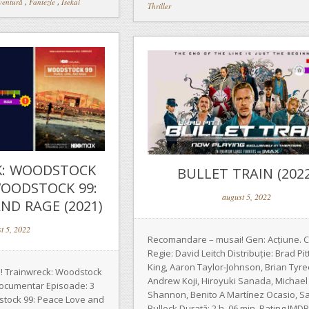
ventură
,
Fantezie
,
Isekai
Thriller
K: WOODSTOCK
BULLET TRAIN (2022
 WOODSTOCK 99:
august 5, 2022
ND RAGE (2021)
t 5, 2022
Recomandare – musai! Gen: Acțiune. 
Regie: David Leitch Distribuție: Brad Pit
King, Aaron Taylor-Johnson, Brian Tyre
 Trainwreck: Woodstock
Andrew Koji, Hiroyuki Sanada, Michael
 Documentar Episoade: 3
Shannon, Benito A Martínez Ocasio, S
stock 99: Peace Love and
Bullock Durată: 2 h. 06 min. Rating IMDB