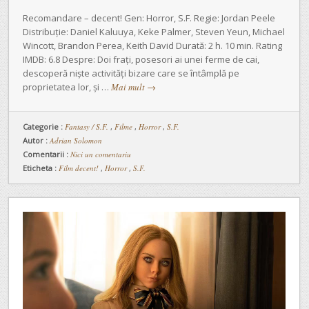
Recomandare – decent! Gen: Horror, S.F. Regie: Jordan Peele
Distribuție: Daniel Kaluuya, Keke Palmer, Steven Yeun, Michael
Wincott, Brandon Perea, Keith David Durată: 2 h. 10 min. Rating
IMDB: 6.8 Despre: Doi frați, posesori ai unei ferme de cai,
descoperă niște activități bizare care se întâmplă pe
proprietatea lor, și …
Mai mult
→
Categorie :
Fantasy / S.F.
,
Filme
,
Horror
,
S.F.
Autor :
Adrian Solomon
Comentarii :
Nici un comentariu
Eticheta :
Film decent!
,
Horror
,
S.F.