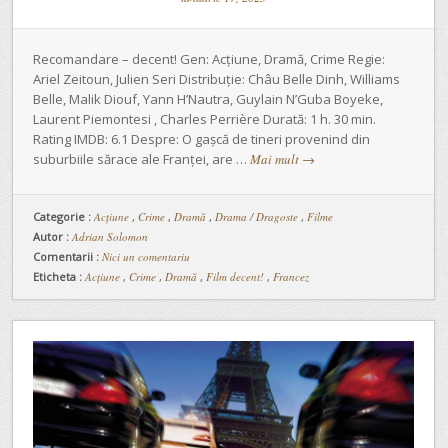
Recomandare – decent! Gen: Acțiune, Dramă, Crime Regie:
Ariel Zeitoun, Julien Seri Distribuție: Châu Belle Dinh, Williams
Belle, Malik Diouf, Yann H’Nautra, Guylain N’Guba Boyeke,
Laurent Piemontesi , Charles Perrière Durată: 1 h. 30 min.
Rating IMDB: 6.1 Despre: O gașcă de tineri provenind din
suburbiile sărace ale Franței, are …
Mai mult
→
Categorie :
Acţiune
,
Crime
,
Dramă
,
Drama / Dragoste
,
Filme
Autor :
Adrian Solomon
Comentarii :
Nici un comentariu
Eticheta :
Acțiune
,
Crime
,
Dramă
,
Film decent!
,
Francez