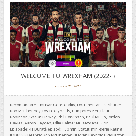
WELCOME TO WREXHAM (2022- )
ianuarie 25, 2023
Recomandare – musai! Gen: Reality, Documentar Distribuție:
Rob McElhenney, Ryan Reynolds, Humphrey Ker, Fleur
Robinson, Shaun Harvey, Phil Parkinson, Paul Mullin, Jordan
Davies, Aaron Hayden, Ollie Palmer Nr. sezoane: 3 Nr.
Episoade: 41 Durată episod: ~30 min. Statut: mini-serie Rating
IMDB: 8.3 Despre: Rob McElhenney și Ryan Reynolds, doi actori