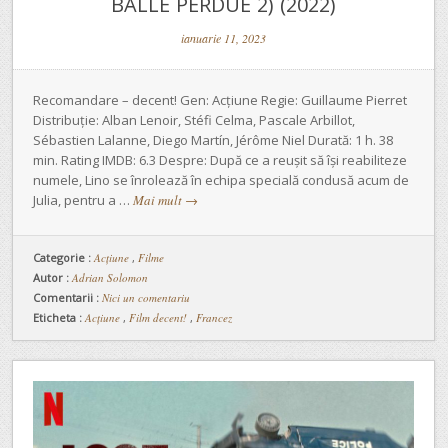
BALLE PERDUE 2) (2022)
ianuarie 11, 2023
Recomandare – decent! Gen: Acțiune Regie: Guillaume Pierret
Distribuție: Alban Lenoir, Stéfi Celma, Pascale Arbillot,
Sébastien Lalanne, Diego Martín, Jérôme Niel Durată: 1 h. 38
min. Rating IMDB: 6.3 Despre: După ce a reușit să își reabiliteze
numele, Lino se înrolează în echipa specială condusă acum de
Julia, pentru a …
Mai mult
→
Categorie :
Acţiune
,
Filme
Autor :
Adrian Solomon
Comentarii :
Nici un comentariu
Eticheta :
Acțiune
,
Film decent!
,
Francez