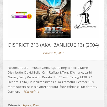
DISTRICT B13 (AKA. BANLIEUE 13) (2004)
ianuarie 20, 2023
Recomandare – musai! Gen: Acțiune Regie: Pierre Morel
Distribuție: David Belle, Cyril Raffaelli, Tony D’Amario, Larbi
Naceri, Dany Verissimo Durată: 1 h. 24 min. Rating IMDB: 7.1
Despre: Leito, un locuitor inimos al rău famatului cartier 13 și
mare specialist în ale artei parkour, face echipă cu un detectiv,
Damien, …
Mai mult
→
Categorie :
Acţiune
,
Filme