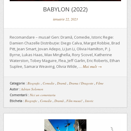
BABYLON (2022)
ianuarie 22, 2023
Recomandare – musai! Gen: Dramă, Comedie, Istoric Regie:
Damien Chazelle Distribuție: Diego Calva, Margot Robbie, Brad
Pitt, Jean Smart, Jovan Adepo, Li Jun Li, Olivia Hamilton, P. J.
Byrne, Lukas Haas, Max Minghella, Rory Scovel, Katherine
Waterston, Tobey Maguire, Flea, Jeff Garlin, Eric Roberts, Ethan
Suplee, Samara Weaving, Olivia Wilde, …
Mai mult
→
Categorie :
Biografic
,
Comedie
,
Dramă
,
Drama / Dragoste
,
Filme
Autor :
Adrian Solomon
Comentarii :
Nici un comentariu
Eticheta :
Biografic
,
Comedie
,
Dramă
,
Film musai!
,
Istoric