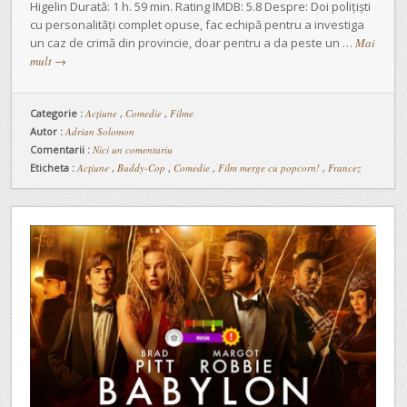
Higelin Durată: 1 h. 59 min. Rating IMDB: 5.8 Despre: Doi polițiști
cu personalități complet opuse, fac echipă pentru a investiga
un caz de crimă din provincie, doar pentru a da peste un …
Mai
mult
→
Categorie :
Acţiune
,
Comedie
,
Filme
Autor :
Adrian Solomon
Comentarii :
Nici un comentariu
Eticheta :
Acțiune
,
Buddy-Cop
,
Comedie
,
Film merge cu popcorn!
,
Francez