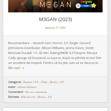
M3GAN (2023)
ianuarie 27, 2023
Recomandare – decent! Gen: Horror, S.F. Regie: Gerard
Johnstone Distribuție: Allison Williams, Jenna Davis, Violet
McGraw Durată: 1 h. 42 min. Rating IMDB: 6.3 Despre: Micuța
Cady ajunge să locuiască cu tușa ei, după ce părinții ei mor într-
un accident de mașină. Pentru că nu știe cum să se descurce …
Mai mult
→
Categorie :
Fantasy / S.F.
,
Filme
,
Horror
,
S.F.
Autor :
Adrian Solomon
Comentarii :
Nici un comentariu
Eticheta :
Film decent!
,
Horror
,
S.F.