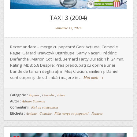
TAXI 3 (2004)
ianuarie 15, 2023
Recomandare – merge cu popcorn! Gen: Acțiune, Comedie
Regie: Gérard Krawczyk Distribuție: Samy Naceri, Frédéric
Diefenthal, Marion Cotillard, Bernard Farcy Durată: 1 h. 24 min.
Rating IMDB: 5.8 Despre: Prea preocupați cu oprirea unei
bande de tâlhari deghizați în Moș Crăciun, Emilien și Daniel
sunt surprinși de schimbări majore în …
Mai mult
→
Categorie :
Acţiune
,
Comedie
,
Filme
Autor :
Adrian Solomon
Comentarii :
Nici un comentariu
Eticheta :
Acțiune
,
Comedie
,
Film merge cu popcorn!
,
Francez