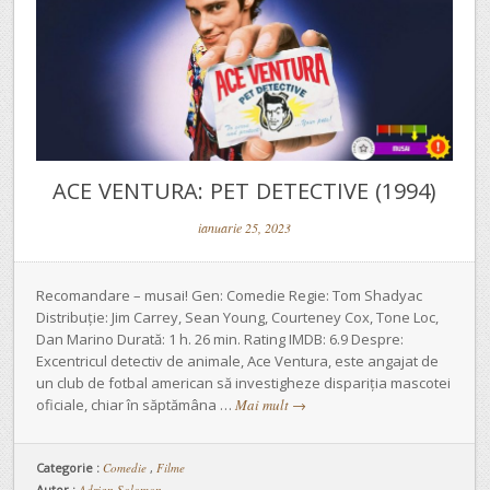
ACE VENTURA: PET DETECTIVE (1994)
ianuarie 25, 2023
Recomandare – musai! Gen: Comedie Regie: Tom Shadyac
Distribuție: Jim Carrey, Sean Young, Courteney Cox, Tone Loc,
Dan Marino Durată: 1 h. 26 min. Rating IMDB: 6.9 Despre:
Excentricul detectiv de animale, Ace Ventura, este angajat de
un club de fotbal american să investigheze dispariția mascotei
oficiale, chiar în săptămâna …
Mai mult
→
Categorie :
Comedie
,
Filme
Autor :
Adrian Solomon