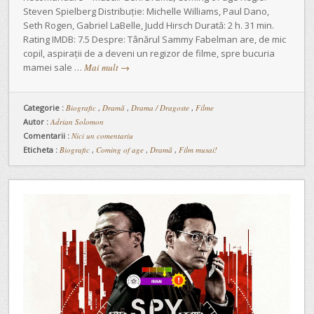
Steven Spielberg Distribuție: Michelle Williams, Paul Dano,
Seth Rogen, Gabriel LaBelle, Judd Hirsch Durată: 2 h. 31 min.
Rating IMDB: 7.5 Despre: Tânărul Sammy Fabelman are, de mic
copil, aspirații de a deveni un regizor de filme, spre bucuria
mamei sale …
Mai mult
→
Categorie :
Biografic
,
Dramă
,
Drama / Dragoste
,
Filme
Autor :
Adrian Solomon
Comentarii :
Nici un comentariu
Eticheta :
Biografic
,
Coming of age
,
Dramă
,
Film musai!