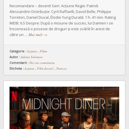
Recomandare – decent! Gen: Acțiune Regie: Patrick
Alessandrin Distribuție: Cyril Raffaelli, David Belle, Philippe
Torreton, Daniel Duval, Élodie Yung Durată: 1 h. 41 min. Rating
IMDB: 6.5 Despre: După o misiune de succes, lui Damien i se
înscenează o posesie de droguri și este zvârlit în arest de
către un …
Mai mult
→
Categorie :
Acţiune
,
Filme
Autor :
Adrian Solomon
Comentarii :
Nici un comentariu
Eticheta :
Acțiune
,
Film decent!
,
Francez