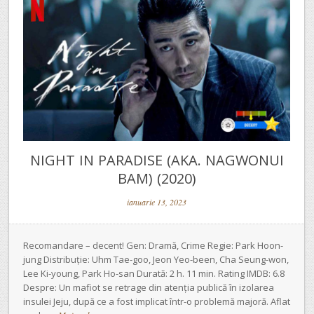
NIGHT IN PARADISE (AKA. NAGWONUI
BAM) (2020)
ianuarie 13, 2023
Recomandare – decent! Gen: Dramă, Crime Regie: Park Hoon-
jung Distribuție: Uhm Tae-goo, Jeon Yeo-been, Cha Seung-won,
Lee Ki-young, Park Ho-san Durată: 2 h. 11 min. Rating IMDB: 6.8
Despre: Un mafiot se retrage din atenția publică în izolarea
insulei Jeju, după ce a fost implicat într-o problemă majoră. Aflat