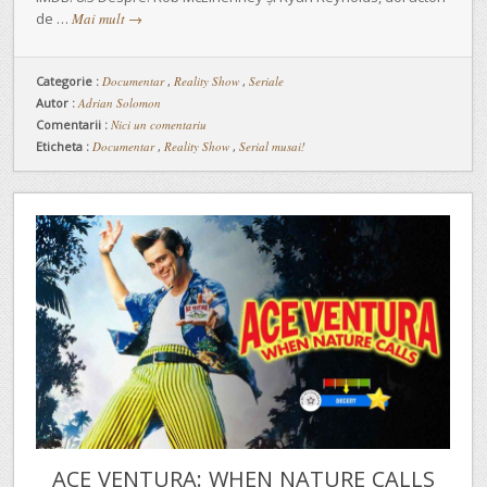
de …
Mai mult
→
Categorie :
Documentar
,
Reality Show
,
Seriale
Autor :
Adrian Solomon
Comentarii :
Nici un comentariu
Eticheta :
Documentar
,
Reality Show
,
Serial musai!
ACE VENTURA: WHEN NATURE CALLS