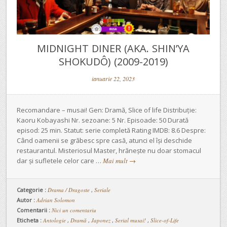
MIDNIGHT DINER (AKA. SHIN’YA
SHOKUDÔ) (2009-2019)
ianuarie 22, 2023
Recomandare – musai! Gen: Dramă, Slice of life Distribuție:
Kaoru Kobayashi Nr. sezoane: 5 Nr. Episoade: 50 Durată
episod: 25 min. Statut: serie completă Rating IMDB: 8.6 Despre:
Când oamenii se grăbesc spre casă, atunci el își deschide
restaurantul. Misteriosul Master, hrănește nu doar stomacul
dar și sufletele celor care …
Mai mult
→
Categorie :
Drama / Dragoste
,
Seriale
Autor :
Adrian Solomon
Comentarii :
Nici un comentariu
Eticheta :
Antologie
,
Dramă
,
Japonez
,
Serial musai!
,
Slice-of-Life