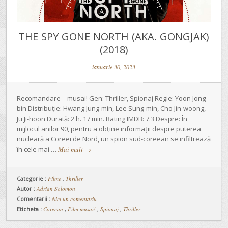
THE SPY GONE NORTH (AKA. GONGJAK)
(2018)
ianuarie 30, 2023
Recomandare – musai! Gen: Thriller, Spionaj Regie: Yoon Jong-
bin Distribuție: Hwang Jung-min, Lee Sung-min, Cho Jin-woong,
Ju Ji-hoon Durată: 2 h. 17 min. Rating IMDB: 7.3 Despre: În
mijlocul anilor 90, pentru a obține informații despre puterea
nucleară a Coreei de Nord, un spion sud-coreean se infiltrează
în cele mai …
Mai mult
→
Categorie :
Filme
,
Thriller
Autor :
Adrian Solomon
Comentarii :
Nici un comentariu
Eticheta :
Coreean
,
Film musai!
,
Spionaj
,
Thriller