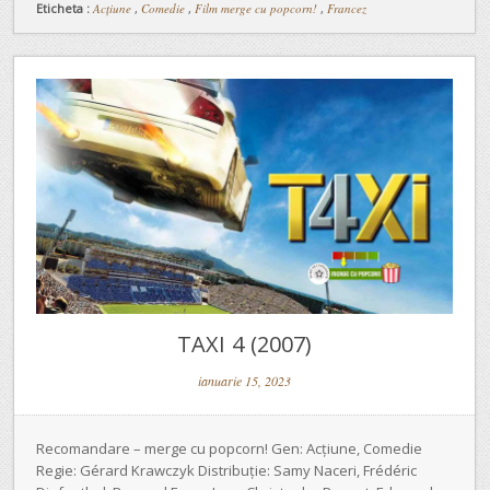
Eticheta :
Acțiune
,
Comedie
,
Film merge cu popcorn!
,
Francez
TAXI 4 (2007)
ianuarie 15, 2023
Recomandare – merge cu popcorn! Gen: Acțiune, Comedie
Regie: Gérard Krawczyk Distribuție: Samy Naceri, Frédéric