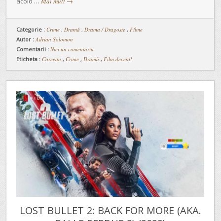
acolo …
Mai mult
→
Categorie :
Crime
,
Dramă
,
Drama / Dragoste
,
Filme
Autor :
Adrian Solomon
Comentarii :
Nici un comentariu
Eticheta :
Coreean
,
Crime
,
Dramă
,
Film decent!
LOST BULLET 2: BACK FOR MORE (AKA.