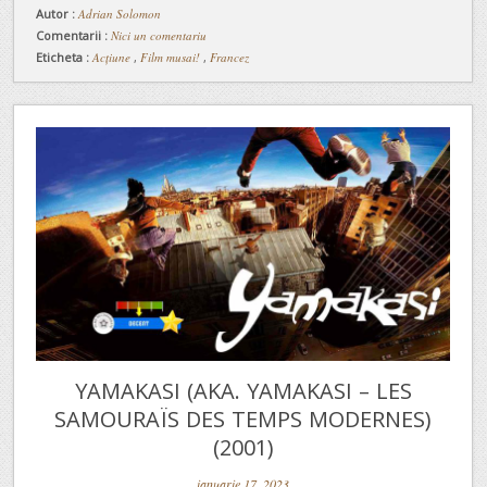
Autor :
Adrian Solomon
Comentarii :
Nici un comentariu
Eticheta :
Acțiune
,
Film musai!
,
Francez
YAMAKASI (AKA. YAMAKASI – LES
SAMOURAÏS DES TEMPS MODERNES)
(2001)
ianuarie 17, 2023