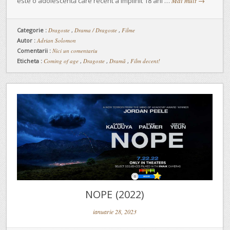
este o adolescentă care recent a împlinit 18 ani …
Mai mult
→
Categorie :
Dragoste
,
Drama / Dragoste
,
Filme
Autor :
Adrian Solomon
Comentarii :
Nici un comentariu
Eticheta :
Coming of age
,
Dragoste
,
Dramă
,
Film decent!
NOPE (2022)
ianuarie 28, 2023