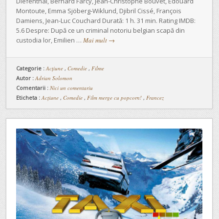
Diefenthal, Bernard Farcy, Jean-Christophe Bouvet, Edouard
Montoute, Emma Sjöberg-Wiklund, Djibril Cissé, François
Damiens, Jean-Luc Couchard Durată: 1 h. 31 min. Rating IMDB:
5.6 Despre: După ce un criminal notoriu belgian scapă din
custodia lor, Emilien …
Mai mult
→
Categorie :
Acţiune
,
Comedie
,
Filme
Autor :
Adrian Solomon
Comentarii :
Nici un comentariu
Eticheta :
Acțiune
,
Comedie
,
Film merge cu popcorn!
,
Francez