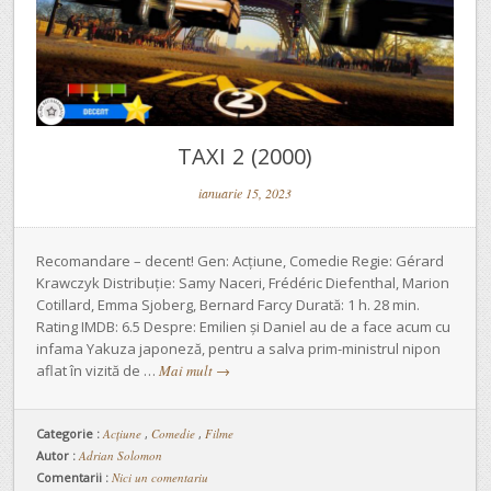
TAXI 2 (2000)
ianuarie 15, 2023
Recomandare – decent! Gen: Acțiune, Comedie Regie: Gérard
Krawczyk Distribuție: Samy Naceri, Frédéric Diefenthal, Marion
Cotillard, Emma Sjoberg, Bernard Farcy Durată: 1 h. 28 min.
Rating IMDB: 6.5 Despre: Emilien și Daniel au de a face acum cu
infama Yakuza japoneză, pentru a salva prim-ministrul nipon
aflat în vizită de …
Mai mult
→
Categorie :
Acţiune
,
Comedie
,
Filme
Autor :
Adrian Solomon
Comentarii :
Nici un comentariu