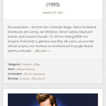
(1995)
ianuarie 25, 2023
Recomandare – decent! Gen: Comedie Regie: Steve Oedekerk
Distribuție: Jim Carrey, Ian McNeice, Simon Callow, Maynard
Eziashi, Bob Gunton Durată: 1 h. 30 min. Rating IMDB: 6.4
Despre: Însărcinat cu găsirea unui liliac alb sacru, al unui trib
african pașnic, Ace Ventura se aventurează în jungla deasă
pentru a elucida …
Mai mult
→
Categorie :
Comedie
,
Filme
Autor :
Adrian Solomon
Comentarii :
Nici un comentariu
Eticheta :
Comedie
,
Film decent!