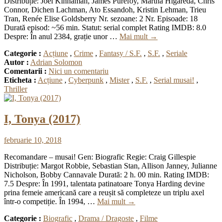
Distribuție: Joel Kinnaman, James Purefoy, Martha Higareda, Chris
Connor, Dichen Lachman, Ato Essandoh, Kristin Lehman, Trieu
Tran, Renée Elise Goldsberry Nr. sezoane: 2 Nr. Episoade: 18
Durată episod: ~56 min. Statut: serial complet Rating IMDB: 8.0
Despre: În anul 2384, grație unor …
Mai mult
→
Categorie :
Acțiune
,
Crime
,
Fantasy / S.F.
,
S.F.
,
Seriale
Autor :
Adrian Solomon
Comentarii :
Nici un comentariu
Eticheta :
Acțiune
,
Cyberpunk
,
Mister
,
S.F.
,
Serial musai!
,
Thriller
I, Tonya (2017)
februarie 10, 2018
Recomandare – musai! Gen: Biografic Regie: Craig Gillespie
Distribuție: Margot Robbie, Sebastian Stan, Allison Janney, Julianne
Nicholson, Bobby Cannavale Durată: 2 h. 00 min. Rating IMDB:
7.5 Despre: În 1991, talentata patinatoare Tonya Harding devine
prina femeie americană care a reușit să completeze un triplu axel
într-o competiție. În 1994, …
Mai mult
→
Categorie :
Biografic
,
Drama / Dragoste
,
Filme