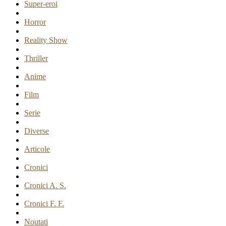
Super-eroi
Horror
Reality Show
Thriller
Anime
Film
Serie
Diverse
Articole
Cronici
Cronici A. S.
Cronici F. F.
Noutati