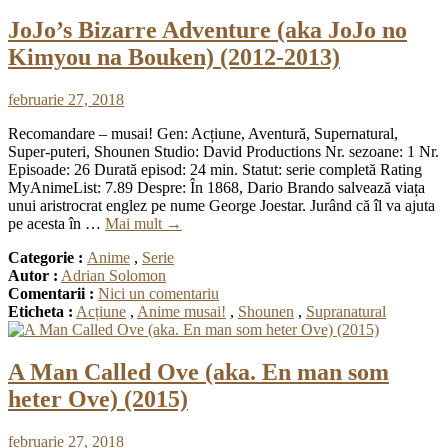
JoJo’s Bizarre Adventure (aka JoJo no
Kimyou na Bouken) (2012-2013)
februarie 27, 2018
Recomandare – musai! Gen: Acțiune, Aventură, Supernatural,
Super-puteri, Shounen Studio: David Productions Nr. sezoane: 1 Nr.
Episoade: 26 Durată episod: 24 min. Statut: serie completă Rating
MyAnimeList: 7.89 Despre: În 1868, Dario Brando salvează viața
unui aristrocrat englez pe nume George Joestar. Jurând că îl va ajuta
pe acesta în …
Mai mult
→
Categorie :
Anime
,
Serie
Autor :
Adrian Solomon
Comentarii :
Nici un comentariu
Eticheta :
Acțiune
,
Anime musai!
,
Shounen
,
Supranatural
A Man Called Ove (aka. En man som
heter Ove) (2015)
februarie 27, 2018