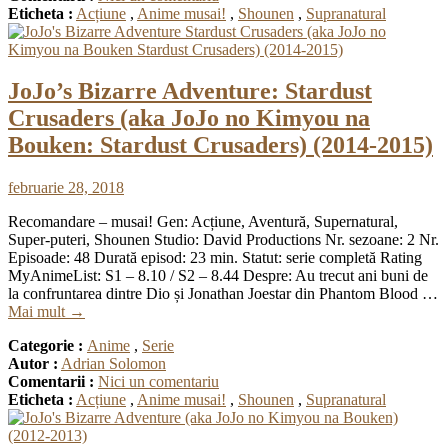
Eticheta :
Acțiune
,
Anime musai!
,
Shounen
,
Supranatural
JoJo’s Bizarre Adventure: Stardust
Crusaders (aka JoJo no Kimyou na
Bouken: Stardust Crusaders) (2014-2015)
februarie 28, 2018
Recomandare – musai! Gen: Acțiune, Aventură, Supernatural,
Super-puteri, Shounen Studio: David Productions Nr. sezoane: 2 Nr.
Episoade: 48 Durată episod: 23 min. Statut: serie completă Rating
MyAnimeList: S1 – 8.10 / S2 – 8.44 Despre: Au trecut ani buni de
la confruntarea dintre Dio și Jonathan Joestar din Phantom Blood …
Mai mult
→
Categorie :
Anime
,
Serie
Autor :
Adrian Solomon
Comentarii :
Nici un comentariu
Eticheta :
Acțiune
,
Anime musai!
,
Shounen
,
Supranatural