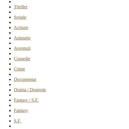
Thriller
Seriale
Acțiune
Animație
Aventură
Comedie
Crime
Documentar
Drama / Dragoste
Fantasy / S.F.
Fantasy
S.F.