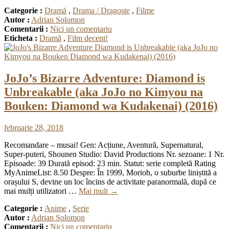
Categorie :
Dramă
,
Drama / Dragoste
,
Filme
Autor :
Adrian Solomon
Comentarii :
Nici un comentariu
Eticheta :
Dramă
,
Film decent!
JoJo’s Bizarre Adventure: Diamond is
Unbreakable (aka JoJo no Kimyou na
Bouken: Diamond wa Kudakenai) (2016)
februarie 28, 2018
Recomandare – musai! Gen: Acțiune, Aventură, Supernatural,
Super-puteri, Shounen Studio: David Productions Nr. sezoane: 1 Nr.
Episoade: 39 Durată episod: 23 min. Statut: serie completă Rating
MyAnimeList: 8.50 Despre: În 1999, Morioh, o suburbe liniștită a
orașului S, devine un loc încins de activitate paranormală, după ce
mai mulți utilizatori …
Mai mult
→
Categorie :
Anime
,
Serie
Autor :
Adrian Solomon
Comentarii :
Nici un comentariu