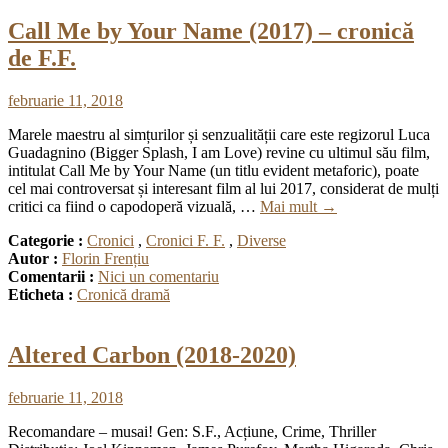
Call Me by Your Name (2017) – cronică
de F.F.
februarie 11, 2018
Marele maestru al simțurilor și senzualității care este regizorul Luca
Guadagnino (Bigger Splash, I am Love) revine cu ultimul său film,
intitulat Call Me by Your Name (un titlu evident metaforic), poate
cel mai controversat și interesant film al lui 2017, considerat de mulți
critici ca fiind o capodoperă vizuală, …
Mai mult
→
Categorie :
Cronici
,
Cronici F. F.
,
Diverse
Autor :
Florin Frențiu
Comentarii :
Nici un comentariu
Eticheta :
Cronică dramă
Altered Carbon (2018-2020)
februarie 11, 2018
Recomandare – musai! Gen: S.F., Acțiune, Crime, Thriller