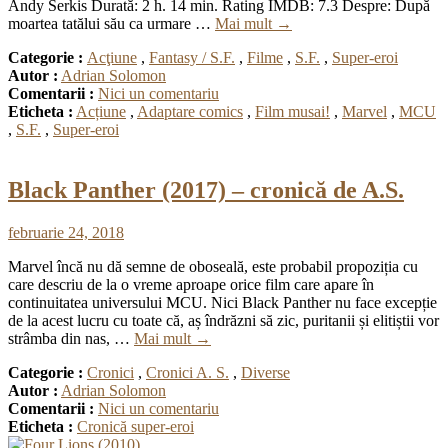
Andy Serkis Durată: 2 h. 14 min. Rating IMDB: 7.3 Despre: După
moartea tatălui său ca urmare …
Mai mult
→
Categorie :
Acţiune
,
Fantasy / S.F.
,
Filme
,
S.F.
,
Super-eroi
Autor :
Adrian Solomon
Comentarii :
Nici un comentariu
Eticheta :
Acțiune
,
Adaptare comics
,
Film musai!
,
Marvel
,
MCU
,
S.F.
,
Super-eroi
Black Panther (2017) – cronică de A.S.
februarie 24, 2018
Marvel încă nu dă semne de oboseală, este probabil propoziția cu
care descriu de la o vreme aproape orice film care apare în
continuitatea universului MCU. Nici Black Panther nu face excepție
de la acest lucru cu toate că, aș îndrăzni să zic, puritanii și elitiștii vor
strâmba din nas, …
Mai mult
→
Categorie :
Cronici
,
Cronici A. S.
,
Diverse
Autor :
Adrian Solomon
Comentarii :
Nici un comentariu
Eticheta :
Cronică super-eroi