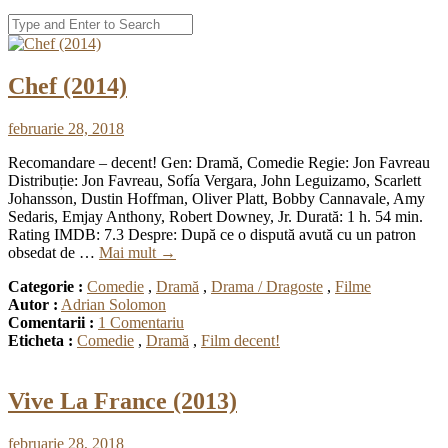
Chef (2014)
februarie 28, 2018
Recomandare – decent! Gen: Dramă, Comedie Regie: Jon Favreau
Distribuție: Jon Favreau, Sofía Vergara, John Leguizamo, Scarlett
Johansson, Dustin Hoffman, Oliver Platt, Bobby Cannavale, Amy
Sedaris, Emjay Anthony, Robert Downey, Jr. Durată: 1 h. 54 min.
Rating IMDB: 7.3 Despre: După ce o dispută avută cu un patron
obsedat de …
Mai mult
→
Categorie :
Comedie
,
Dramă
,
Drama / Dragoste
,
Filme
Autor :
Adrian Solomon
Comentarii :
1 Comentariu
Eticheta :
Comedie
,
Dramă
,
Film decent!
Vive La France (2013)
februarie 28, 2018