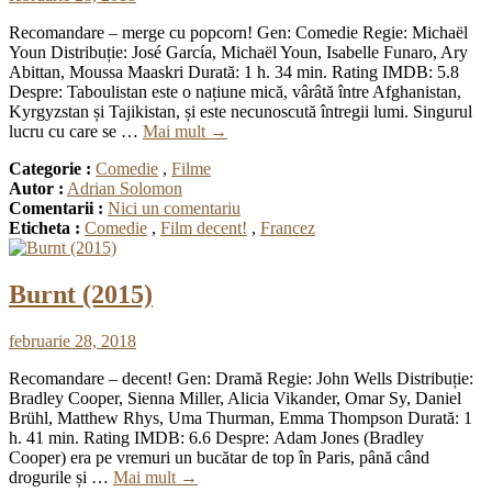
Recomandare – merge cu popcorn! Gen: Comedie Regie: Michaël
Youn Distribuție: José García, Michaël Youn, Isabelle Funaro, Ary
Abittan, Moussa Maaskri Durată: 1 h. 34 min. Rating IMDB: 5.8
Despre: Taboulistan este o națiune mică, vârâtă între Afghanistan,
Kyrgyzstan și Tajikistan, și este necunoscută întregii lumi. Singurul
lucru cu care se …
Mai mult
→
Categorie :
Comedie
,
Filme
Autor :
Adrian Solomon
Comentarii :
Nici un comentariu
Eticheta :
Comedie
,
Film decent!
,
Francez
Burnt (2015)
februarie 28, 2018
Recomandare – decent! Gen: Dramă Regie: John Wells Distribuție:
Bradley Cooper, Sienna Miller, Alicia Vikander, Omar Sy, Daniel
Brühl, Matthew Rhys, Uma Thurman, Emma Thompson Durată: 1
h. 41 min. Rating IMDB: 6.6 Despre: Adam Jones (Bradley
Cooper) era pe vremuri un bucătar de top în Paris, până când
drogurile și …
Mai mult
→