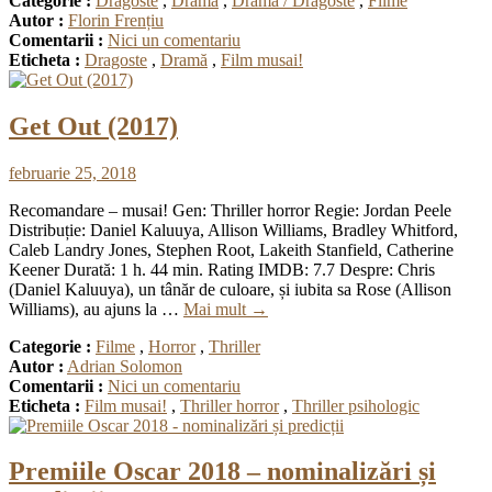
Categorie :
Dragoste
,
Dramă
,
Drama / Dragoste
,
Filme
Autor :
Florin Frențiu
Comentarii :
Nici un comentariu
Eticheta :
Dragoste
,
Dramă
,
Film musai!
Get Out (2017)
februarie 25, 2018
Recomandare – musai! Gen: Thriller horror Regie: Jordan Peele
Distribuție: Daniel Kaluuya, Allison Williams, Bradley Whitford,
Caleb Landry Jones, Stephen Root, Lakeith Stanfield, Catherine
Keener Durată: 1 h. 44 min. Rating IMDB: 7.7 Despre: Chris
(Daniel Kaluuya), un tânăr de culoare, și iubita sa Rose (Allison
Williams), au ajuns la …
Mai mult
→
Categorie :
Filme
,
Horror
,
Thriller
Autor :
Adrian Solomon
Comentarii :
Nici un comentariu
Eticheta :
Film musai!
,
Thriller horror
,
Thriller psihologic
Premiile Oscar 2018 – nominalizări și