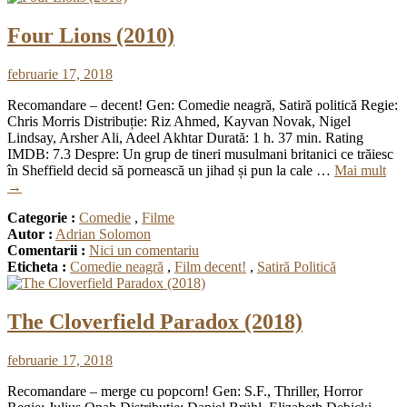
Four Lions (2010)
februarie 17, 2018
Recomandare – decent! Gen: Comedie neagră, Satiră politică Regie:
Chris Morris Distribuție: Riz Ahmed, Kayvan Novak, Nigel
Lindsay, Arsher Ali, Adeel Akhtar Durată: 1 h. 37 min. Rating
IMDB: 7.3 Despre: Un grup de tineri musulmani britanici ce trăiesc
în Sheffield decid să pornească un jihad și pun la cale …
Mai mult
→
Categorie :
Comedie
,
Filme
Autor :
Adrian Solomon
Comentarii :
Nici un comentariu
Eticheta :
Comedie neagră
,
Film decent!
,
Satiră Politică
The Cloverfield Paradox (2018)
februarie 17, 2018
Recomandare – merge cu popcorn! Gen: S.F., Thriller, Horror