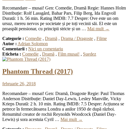
Recomandare – musai! Gen: Comedie, Dramă Regie: Hannes Holm
Distribuție: Rolf Lassgård, Bahar Pars, Filip Berg, Ida Engvoll
Durată: 1 h. 56 min. Rating IMDB: 7.7 Despre: Ove este un om
ursuz, mereu nervos pe societate și pe toți vecinii săi. El este un
proaspăt pensionar, cu principii stricte și un …
Mai mult
→
Categorie :
Comedie
,
Dramă
,
Drama / Dragoste
,
Filme
Autor :
Adrian Solomon
Comentarii :
Nici un comentariu
Eticheta :
Comedie
,
Dramă
,
Film musai!
,
Suedez
Phantom Thread (2017)
februarie 26, 2018
Recomandare – musai! Gen: Dramă, Dragoste Regie: Paul Thomas
Anderson Distribuție: Daniel Day-Lewis, Lesley Manville, Vicky
Krieps Durată: 2 h. 10 min. Rating IMDB: 7.5 Despre: Acțiunea se
petrece în fermecătoarea Londra a anilor 1950 de după război.
Renumitul creator de rochii Reynolds Woodcock (Daniel Day-
Lewis) și sora acestuia Cyril …
Mai mult
→