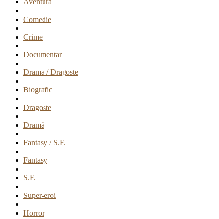
Aventură
Comedie
Crime
Documentar
Drama / Dragoste
Biografic
Dragoste
Dramă
Fantasy / S.F.
Fantasy
S.F.
Super-eroi
Horror