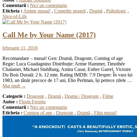
Comentarii :
Nici un comentariu
Eticheta :
Anime musai!
,
Comedie neagră
,
Dramă
,
Psihologic
,
Slice-of-Life
Call Me by Your Name (2017)
februarie 11, 2018
Recomandare – musai! Gen: Dramă, Dragoste, Coming of age
Regie: Luca Guadagnino Distribuție: Armie Hammer, Timothée
Chalamet, Michael Stuhlbarg, Amira Casar, Esther Garrel, Victoire
Du Bois Durată: 2 h. 12 min. Rating IMDB: 7.9 Despre: În vara lui
1983, un tânăr precoce de 17 ani, Elio Perlman, își petrece zilele …
Mai mult
→
Categorie :
Dragoste
,
Dramă
,
Drama / Dragoste
,
Filme
Autor :
Florin Frențiu
Comentarii :
Nici un comentariu
Eticheta :
Coming of age
,
Dragoste
,
Dramă
,
Film musai!