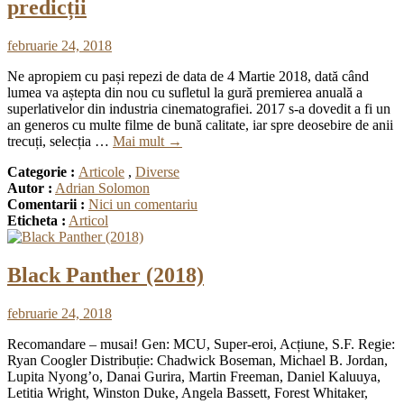
predicții
februarie 24, 2018
Ne apropiem cu pași repezi de data de 4 Martie 2018, dată când
lumea va aștepta din nou cu sufletul la gură premierea anuală a
superlativelor din industria cinematografiei. 2017 s-a dovedit a fi un
an generos cu multe filme de bună calitate, iar spre deosebire de anii
trecuți, selecția …
Mai mult
→
Categorie :
Articole
,
Diverse
Autor :
Adrian Solomon
Comentarii :
Nici un comentariu
Eticheta :
Articol
Black Panther (2018)
februarie 24, 2018
Recomandare – musai! Gen: MCU, Super-eroi, Acțiune, S.F. Regie:
Ryan Coogler Distribuție: Chadwick Boseman, Michael B. Jordan,
Lupita Nyong’o, Danai Gurira, Martin Freeman, Daniel Kaluuya,
Letitia Wright, Winston Duke, Angela Bassett, Forest Whitaker,