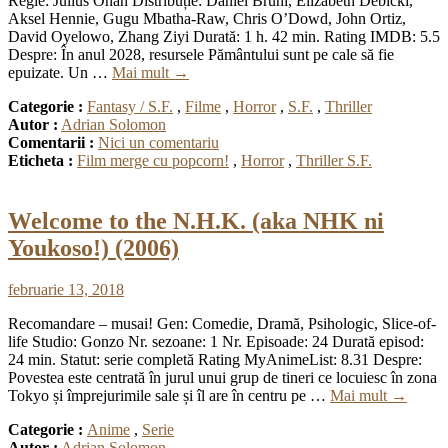
Regie: Julius Onah Distribuție: Daniel Brühl, Elizabeth Debicki,
Aksel Hennie, Gugu Mbatha-Raw, Chris O’Dowd, John Ortiz,
David Oyelowo, Zhang Ziyi Durată: 1 h. 42 min. Rating IMDB: 5.5
Despre: În anul 2028, resursele Pământului sunt pe cale să fie
epuizate. Un …
Mai mult
→
Categorie :
Fantasy / S.F.
,
Filme
,
Horror
,
S.F.
,
Thriller
Autor :
Adrian Solomon
Comentarii :
Nici un comentariu
Eticheta :
Film merge cu popcorn!
,
Horror
,
Thriller S.F.
Welcome to the N.H.K. (aka NHK ni
Youkoso!) (2006)
februarie 13, 2018
Recomandare – musai! Gen: Comedie, Dramă, Psihologic, Slice-of-
life Studio: Gonzo Nr. sezoane: 1 Nr. Episoade: 24 Durată episod:
24 min. Statut: serie completă Rating MyAnimeList: 8.31 Despre:
Povestea este centrată în jurul unui grup de tineri ce locuiesc în zona
Tokyo și împrejurimile sale și îl are în centru pe …
Mai mult
→
Categorie :
Anime
,
Serie
Autor :
Adrian Solomon