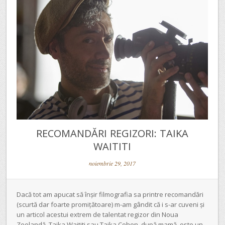
RECOMANDĂRI REGIZORI: TAIKA
WAITITI
noiembrie 29, 2017
Dacă tot am apucat să înșir filmografia sa printre recomandări
(scurtă dar foarte promițătoare) m-am gândit că i s-ar cuveni și
un articol acestui extrem de talentat regizor din Noua
Zeelandă. Taika Waititi sau Taika Cohen, după mamă, este un