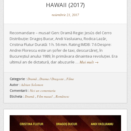
HAWAII (2017)
noiembrie 21, 2017
Recomandare – musai! Gen: Dramă Regie: Jesús del Cerro
Distribuție: Dragoș Bucur, Andi Vasluianu, Rodica Lazăr,
Cristina Flutur Durată: 1 h. 56 min. Rating IMDB: 7.6 Despre:
Andrei Florescu este un șofer de taxi, descurcăreț, în
Bucureștiul anului 1989, în primăvara dinaintea revoluției. Era
ultimul an de dictatură, dar abuzurile …
Mai mult
→
Categorie :
Dramă
,
Drama / Dragoste
,
Filme
Autor :
Adrian Solomon
Comentarii :
Nici un comentariu
Eticheta :
Dramă
,
Film musai!
,
Românesc