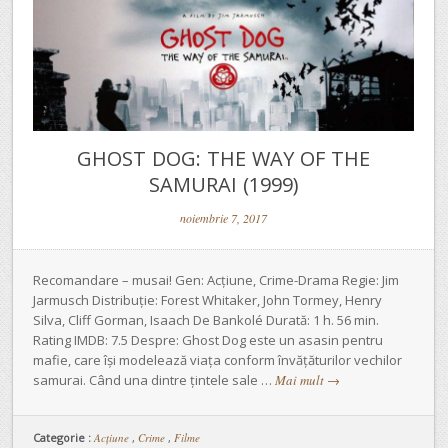
GHOST DOG: THE WAY OF THE
SAMURAI (1999)
noiembrie 7, 2017
Recomandare – musai! Gen: Acțiune, Crime-Drama Regie: Jim
Jarmusch Distribuție: Forest Whitaker, John Tormey, Henry
Silva, Cliff Gorman, Isaach De Bankolé Durată: 1 h. 56 min.
Rating IMDB: 7.5 Despre: Ghost Dog este un asasin pentru
mafie, care își modelează viața conform învățăturilor vechilor
samurai. Când una dintre țintele sale …
Mai mult
→
Categorie :
Acţiune
,
Crime
,
Filme