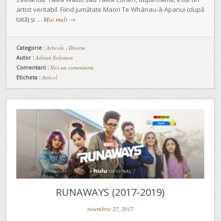
artist veritabil. Fiind jumătate Maori Te Whānau-ā-Apanui (după
tată) și …
Mai mult
→
Categorie :
Articole
,
Diverse
Autor :
Adrian Solomon
Comentarii :
Nici un comentariu
Eticheta :
Articol
RUNAWAYS (2017-2019)
noiembrie 27, 2017