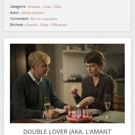
Categorie :
Comedie
,
Crime
,
Filme
Autor :
Adrian Solomon
Comentarii :
Nici un comentariu
Eticheta :
Comedie
,
Crime
,
Film musai!
DOUBLE LOVER (AKA. L’AMANT