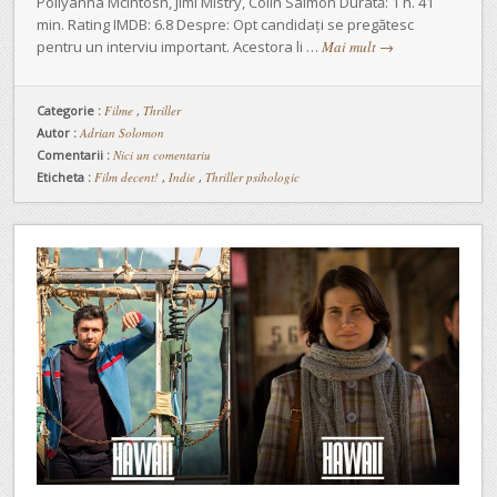
Pollyanna McIntosh, Jimi Mistry, Colin Salmon Durată: 1 h. 41
min. Rating IMDB: 6.8 Despre: Opt candidați se pregătesc
pentru un interviu important. Acestora li …
Mai mult
→
Categorie :
Filme
,
Thriller
Autor :
Adrian Solomon
Comentarii :
Nici un comentariu
Eticheta :
Film decent!
,
Indie
,
Thriller psihologic