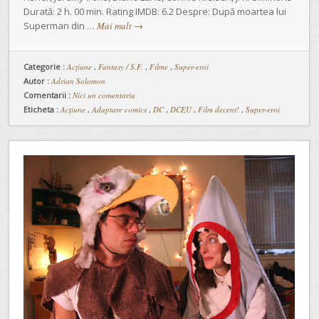
Durată: 2 h. 00 min. Rating IMDB: 6.2 Despre: După moartea lui
Superman din …
Mai mult
→
Categorie :
Acţiune
,
Fantasy / S.F.
,
Filme
,
Super-eroi
Autor :
Adrian Solomon
Comentarii :
Nici un comentariu
Eticheta :
Acțiune
,
Adaptare comics
,
DC
,
DCEU
,
Film decent!
,
Super-eroi