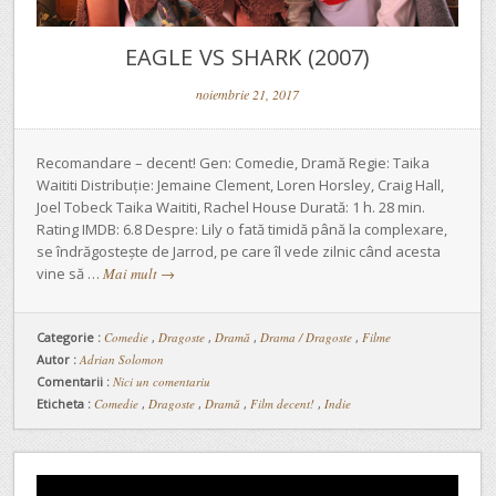
EAGLE VS SHARK (2007)
noiembrie 21, 2017
Recomandare – decent! Gen: Comedie, Dramă Regie: Taika
Waititi Distribuție: Jemaine Clement, Loren Horsley, Craig Hall,
Joel Tobeck Taika Waititi, Rachel House Durată: 1 h. 28 min.
Rating IMDB: 6.8 Despre: Lily o fată timidă până la complexare,
se îndrăgostește de Jarrod, pe care îl vede zilnic când acesta
vine să …
Mai mult
→
Categorie :
Comedie
,
Dragoste
,
Dramă
,
Drama / Dragoste
,
Filme
Autor :
Adrian Solomon
Comentarii :
Nici un comentariu
Eticheta :
Comedie
,
Dragoste
,
Dramă
,
Film decent!
,
Indie