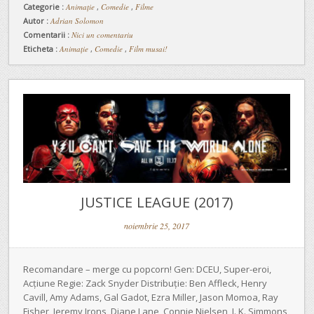
Categorie :
Animaţie
,
Comedie
,
Filme
Autor :
Adrian Solomon
Comentarii :
Nici un comentariu
Eticheta :
Animație
,
Comedie
,
Film musai!
JUSTICE LEAGUE (2017)
noiembrie 25, 2017
Recomandare – merge cu popcorn! Gen: DCEU, Super-eroi,
Acțiune Regie: Zack Snyder Distribuție: Ben Affleck, Henry
Cavill, Amy Adams, Gal Gadot, Ezra Miller, Jason Momoa, Ray
Fisher, Jeremy Irons, Diane Lane, Connie Nielsen, J. K. Simmons