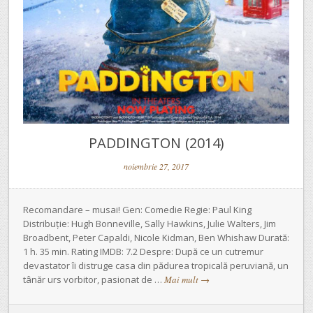
PADDINGTON (2014)
noiembrie 27, 2017
Recomandare – musai! Gen: Comedie Regie: Paul King
Distribuție: Hugh Bonneville, Sally Hawkins, Julie Walters, Jim
Broadbent, Peter Capaldi, Nicole Kidman, Ben Whishaw Durată:
1 h. 35 min. Rating IMDB: 7.2 Despre: După ce un cutremur
devastator îi distruge casa din pădurea tropicală peruviană, un
tânăr urs vorbitor, pasionat de …
Mai mult
→