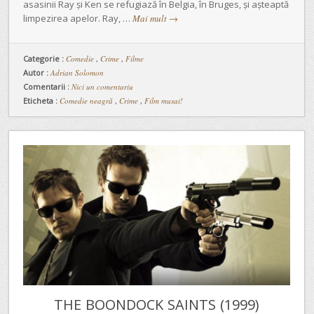
asasinii Ray și Ken se refugiază în Belgia, în Bruges, și așteaptă
limpezirea apelor. Ray, …
Mai mult
→
Categorie :
Comedie
,
Crime
,
Filme
Autor :
Adrian Solomon
Comentarii :
Nici un comentariu
Eticheta :
Comedie neagră
,
Crime
,
Film musai!
THE BOONDOCK SAINTS (1999)