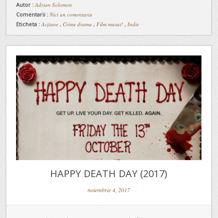
Autor :
Adrian Solomon
Comentarii :
Nici un comentariu
Eticheta :
Acțiune
,
Crime drama
,
Film musai!
,
Indie
HAPPY DEATH DAY (2017)
noiembrie 4, 2017