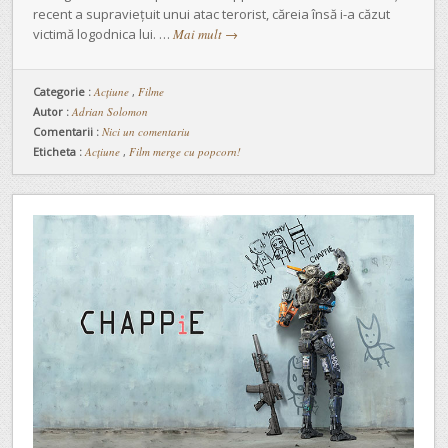
recent a supraviețuit unui atac terorist, căreia însă i-a căzut
victimă logodnica lui. …
Mai mult
→
Categorie :
Acţiune
,
Filme
Autor :
Adrian Solomon
Comentarii :
Nici un comentariu
Eticheta :
Acțiune
,
Film merge cu popcorn!