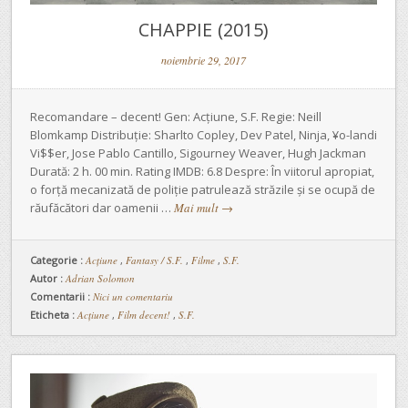
CHAPPIE (2015)
noiembrie 29, 2017
Recomandare – decent! Gen: Acțiune, S.F. Regie: Neill
Blomkamp Distribuție: Sharlto Copley, Dev Patel, Ninja, ¥o-landi
Vi$$er, Jose Pablo Cantillo, Sigourney Weaver, Hugh Jackman
Durată: 2 h. 00 min. Rating IMDB: 6.8 Despre: În viitorul apropiat,
o forță mecanizată de poliție patrulează străzile și se ocupă de
răufăcători dar oamenii …
Mai mult
→
Categorie :
Acţiune
,
Fantasy / S.F.
,
Filme
,
S.F.
Autor :
Adrian Solomon
Comentarii :
Nici un comentariu
Eticheta :
Acțiune
,
Film decent!
,
S.F.