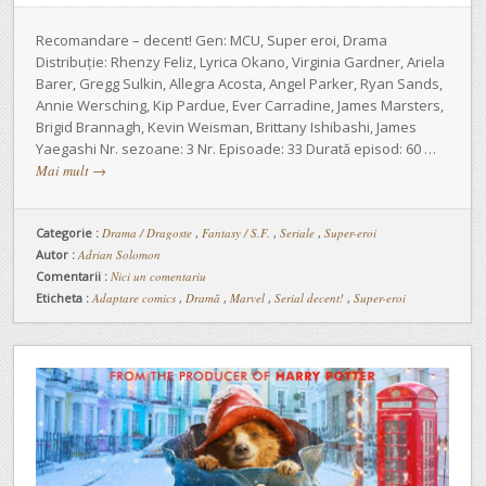
Recomandare – decent! Gen: MCU, Super eroi, Drama
Distribuție: Rhenzy Feliz, Lyrica Okano, Virginia Gardner, Ariela
Barer, Gregg Sulkin, Allegra Acosta, Angel Parker, Ryan Sands,
Annie Wersching, Kip Pardue, Ever Carradine, James Marsters,
Brigid Brannagh, Kevin Weisman, Brittany Ishibashi, James
Yaegashi Nr. sezoane: 3 Nr. Episoade: 33 Durată episod: 60 …
Mai mult
→
Categorie :
Drama / Dragoste
,
Fantasy / S.F.
,
Seriale
,
Super-eroi
Autor :
Adrian Solomon
Comentarii :
Nici un comentariu
Eticheta :
Adaptare comics
,
Dramă
,
Marvel
,
Serial decent!
,
Super-eroi