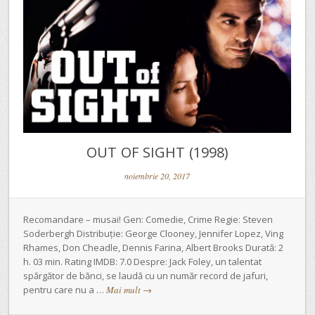
OUT OF SIGHT (1998)
noiembrie 20, 2017
Recomandare – musai! Gen: Comedie, Crime Regie: Steven
Soderbergh Distribuție: George Clooney, Jennifer Lopez, Ving
Rhames, Don Cheadle, Dennis Farina, Albert Brooks Durată: 2
h. 03 min. Rating IMDB: 7.0 Despre: Jack Foley, un talentat
spărgător de bănci, se laudă cu un număr record de jafuri,
pentru care nu a …
Mai mult
→