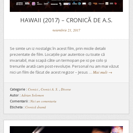
HAWAII (2017) – CRONICĂ DE A.S.
noiembrie 21, 2017
Se simte un iz nostalgic în acest film, prin micile detalii
prezentate de film. Locațiile par autentice cu toate că
invariabil, mai scapă câte un termopan pe ici pe colo și
trenurile arată cam post-revoluție. Personal nu am mai văzut
nici un film de făcut de acest regizor – Jesus …
Mai mult
→
Categorie :
Cronici
,
Cronici A. S.
,
Diverse
Autor :
Adrian Solomon
Comentarii :
Nici un comentariu
Eticheta :
Cronică dramă