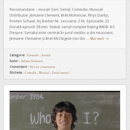
Recomandare – musai! Gen: Serial, Comedie, Musical
Distribuție: Jemaine Clement, Bret McKenzie, Rhys Darby,
Kristen Schaal, Arj Barker Nr. sezoane: 2 Nr. Episoade: 22
Durată episod: 28 min. Statut: serial complet Rating IMDB: 8.5
Despre: Serialul este centrat în jurul vieților a doi muzicieni,
Jemaine Clemaine și Bret McClegnie (cei doi …
Mai mult
→
Categorie :
Comedie
,
Seriale
Autor :
Adrian Solomon
Comentarii :
Nici un comentariu
Eticheta :
Comedie
,
Muzical
,
Serial musai!