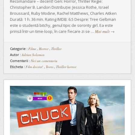
Recomandare – decent! Gen: Horror, Thriller Regie:
Christopher B. Landon Distribuție: Jessica Rothe, Israel
Broussard, Ruby Modine, Rachel Matthews, Charles Aitken
Durată: 1 h. 36 min. Rating IMDB: 6.5 Despre: Tree Gelbman
este o studentă bitchy, genul tipic de sorority girl. Ea este
prinsă într-un time-loop, în care fiecare zi se …
Mai mult
→
Categorie :
Filme
,
Horror
,
Thriller
Autor :
Adrian Solomon
Comentarii :
Nici un comentariu
Eticheta :
Film decent!
,
Teens
,
Thriller horror