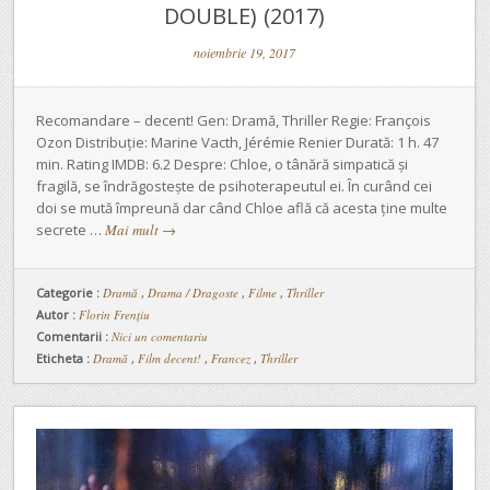
DOUBLE) (2017)
noiembrie 19, 2017
Recomandare – decent! Gen: Dramă, Thriller Regie: François
Ozon Distribuție: Marine Vacth, Jérémie Renier Durată: 1 h. 47
min. Rating IMDB: 6.2 Despre: Chloe, o tânără simpatică și
fragilă, se îndrăgostește de psihoterapeutul ei. În curând cei
doi se mută împreună dar când Chloe află că acesta ține multe
secrete …
Mai mult
→
Categorie :
Dramă
,
Drama / Dragoste
,
Filme
,
Thriller
Autor :
Florin Frențiu
Comentarii :
Nici un comentariu
Eticheta :
Dramă
,
Film decent!
,
Francez
,
Thriller