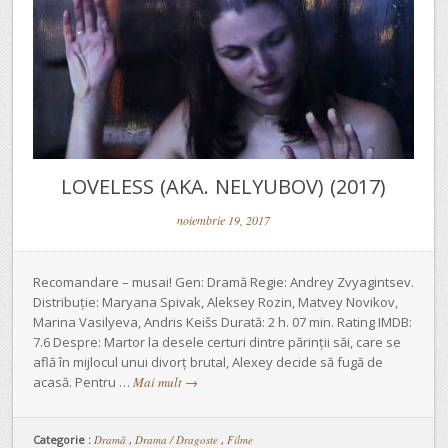
LOVELESS (AKA. NELYUBOV) (2017)
noiembrie 19, 2017
Recomandare – musai! Gen: Dramă Regie: Andrey Zvyagintsev.
Distribuție: Maryana Spivak, Aleksey Rozin, Matvey Novikov,
Marina Vasilyeva, Andris Keišs Durată: 2 h. 07 min. Rating IMDB:
7.6 Despre: Martor la desele certuri dintre părinții săi, care se
află în mijlocul unui divorț brutal, Alexey decide să fugă de
acasă. Pentru …
Mai mult
→
Categorie :
Dramă
,
Drama / Dragoste
,
Filme