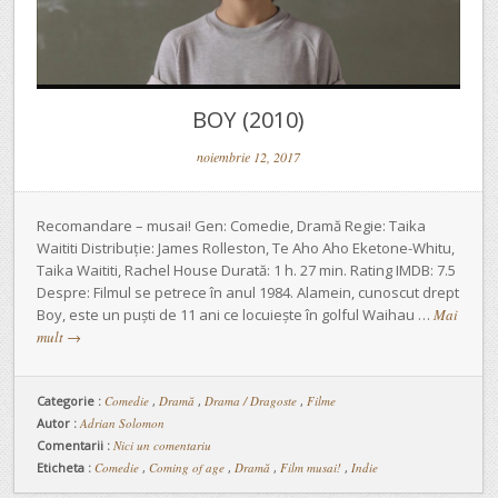
BOY (2010)
noiembrie 12, 2017
Recomandare – musai! Gen: Comedie, Dramă Regie: Taika
Waititi Distribuție: James Rolleston, Te Aho Aho Eketone-Whitu,
Taika Waititi, Rachel House Durată: 1 h. 27 min. Rating IMDB: 7.5
Despre: Filmul se petrece în anul 1984. Alamein, cunoscut drept
Boy, este un puști de 11 ani ce locuiește în golful Waihau …
Mai
mult
→
Categorie :
Comedie
,
Dramă
,
Drama / Dragoste
,
Filme
Autor :
Adrian Solomon
Comentarii :
Nici un comentariu
Eticheta :
Comedie
,
Coming of age
,
Dramă
,
Film musai!
,
Indie