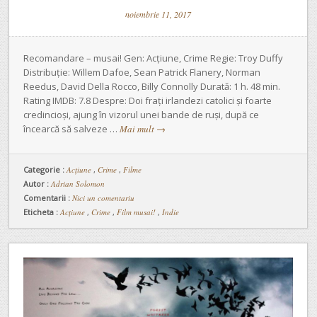
noiembrie 11, 2017
Recomandare – musai! Gen: Acțiune, Crime Regie: Troy Duffy
Distribuție: Willem Dafoe, Sean Patrick Flanery, Norman
Reedus, David Della Rocco, Billy Connolly Durată: 1 h. 48 min.
Rating IMDB: 7.8 Despre: Doi frați irlandezi catolici și foarte
credincioși, ajung în vizorul unei bande de ruși, după ce
încearcă să salveze …
Mai mult
→
Categorie :
Acţiune
,
Crime
,
Filme
Autor :
Adrian Solomon
Comentarii :
Nici un comentariu
Eticheta :
Acțiune
,
Crime
,
Film musai!
,
Indie