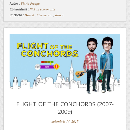
Autor :
Florin Frențiu
Comentarii :
Nici un comentariu
Eticheta :
Dramă
,
Film musai!
,
Rusesc
FLIGHT OF THE CONCHORDS (2007-
2009)
noiembrie 14, 2017