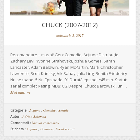
CHUCK (2007-2012)
noiembrie 2, 2017
Recomandare – musai! Gen: Comedie, Acțiune Distribuție:
Zachary Levi, Yvonne Strahovski, Joshua Gomez, Sarah
Lancaster, Adam Baldwin, Ryan McPartlin, Mark Christopher
Lawrence, Scott Krinsky, Vik Sahay, Julia Ling, Bonita Friedericy
Nr. sezoane: 5 Nr. Episoade: 91 Durată episod: ~45 min. Statut:
serial complet Rating IMDB: 8.2 Despre: Chuck Bartowski, un …
Mai mult
→
Categorie :
Acțiune
,
Comedie
,
Seriale
Autor :
Adrian Solomon
Comentarii :
Nici un comentariu
Eticheta :
Acțiune
,
Comedie
,
Serial musai!