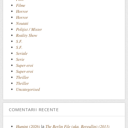
Filme
Horror
Horror
Noutati
Polițist / Mister
Reality Show
S.F.
S.F.
Seriale
Serie
Super-eroi
Super-eroi
Thriller
Thriller
Uncategorised
COMENTARII RECENTE
Humint (2026)
la
The Berlin File (aka. Bereullin) (2013)