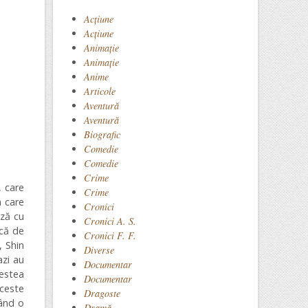
Acţiune
Acțiune
Animaţie
Animație
Anime
Articole
Aventură
Aventură
Biografic
Comedie
Comedie
Crime
, care
Crime
n care
Cronici
ază cu
Cronici A. S.
ică de
Cronici F. F.
, Shin
Diverse
azi au
Documentar
vestea
Documentar
aceste
Dragoste
rând o
Dramă