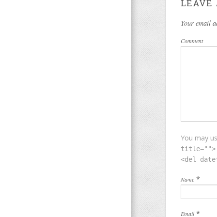
LEAVE 
Your email a
Comment
You may u
title="">
<del date
*
Name
*
Email