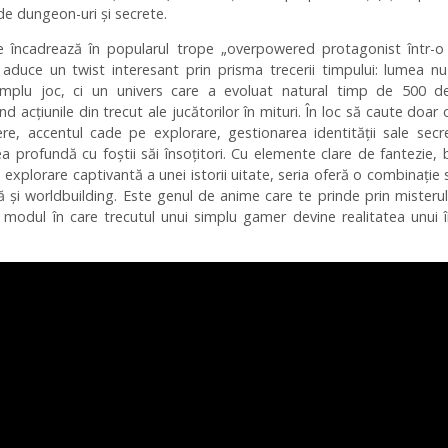
de dungeon-uri și secrete.
e încadrează în popularul trope „overpowered protagonist într-o
 aduce un twist interesant prin prisma trecerii timpului: lumea n
mplu joc, ci un univers care a evoluat natural timp de 500 de
d acțiunile din trecut ale jucătorilor în mituri. În loc să caute doar 
re, accentul cade pe explorare, gestionarea identității sale secr
ea profundă cu foștii săi însoțitori. Cu elemente clare de fantezie, b
o explorare captivantă a unei istorii uitate, seria oferă o combinație 
 și worldbuilding. Este genul de anime care te prinde prin misterul
n modul în care trecutul unui simplu gamer devine realitatea unui 