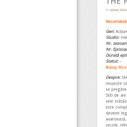
THE 
by
Adrian Sol
Recomanda
Gen:
Acțiun
Studio:
Yok
Nr. sezoan
Nr. Episoa
Durată epi
Statut:
–
Rating MyA
Despre:
Sh
reușește să
se pregăteș
500 de ani 
sine stătăt
este comple
devenit le
avansează, 
secole, reî