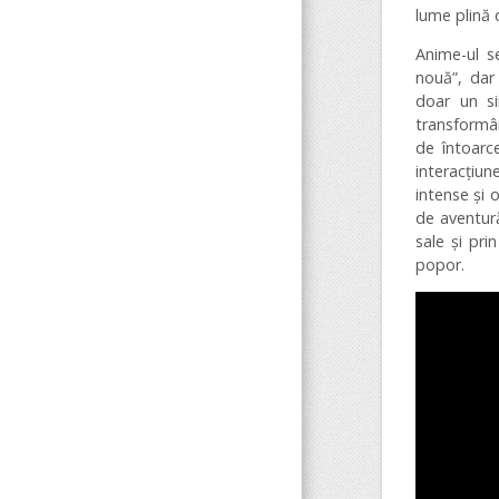
lume plină 
Anime-ul s
nouă”, dar
doar un si
transformân
de întoarce
interacțiun
intense și 
de aventură
sale și pri
popor.