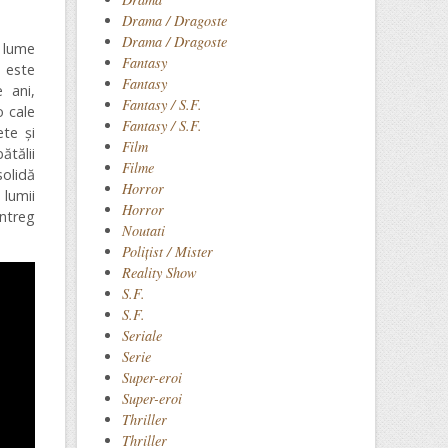
Drama / Dragoste
Drama / Dragoste
 lume
Fantasy
u este
Fantasy
 ani,
Fantasy / S.F.
o cale
Fantasy / S.F.
ete și
Film
ătălii
Filme
solidă
Horror
 lumii
Horror
întreg
Noutati
Polițist / Mister
Reality Show
S.F.
S.F.
Seriale
Serie
Super-eroi
Super-eroi
Thriller
Thriller