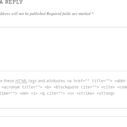
A REPLY
ddress will not be published Required fields are marked
*
se these
HTML
tags and attributes:
<a href="" title=""> <abbr
 <acronym title=""> <b> <blockquote cite=""> <cite> <cod
time=""> <em> <i> <q cite=""> <s> <strike> <strong>