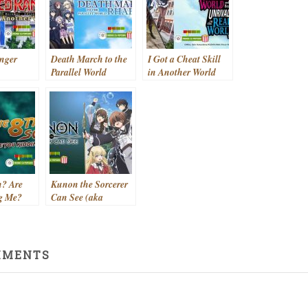
nger
Death March to the
I Got a Cheat Skill
n
Parallel World
in Another World
in
Rhapsody (aka.
and Became
rld (aka.
Death March kara
Unrivaled in The
Isekai de
Hajimaru Isekai
Real World, Too
ni Naru)
Kyousoukyoku)
(aka. Isekai de Cheat
(2018- )
Skill wo Te ni Shita
Ore wa, Genjitsu
Sekai wo mo Musou
Suru: Level Up wa
n? Are
Kunon the Sorcerer
Jinsei wo Kaeta)
g Me?
Can See (aka
(2023)
-nan tte,
Majutsushi Kunon
i
wa Mieteiru) (2026-)
2020)
MMENTS