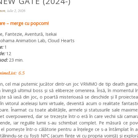
NEW GATE (2024-)
omon
, iulie 2, 2026
re – merge cu popcorn!
e, Fantezie, Aventură, Isekai
ohama Animation Lab, Cloud Hearts
e:
1
de:
12
sod:
23 min.
nimeList:
6.5
in, cel mai puternic jucător dintr-un joc VRMMO de tip death game
 învingă ultimul boss și să elibereze omenirea. Însă, în momentul î
te să iasă din joc, o poartă misterioasă se deschide și îl proiecte
în viitorul aceleiași lumi virtuale, devenită acum o realitate fantast
oare. Înarmat cu toate abilitățile, armele și statusurile sale maxime
t overpowered, dar se trezește într-o eră în care vechii săi camar
gende, iar regulile lumii s-au schimbat complet. Pe măsură ce po
el pornește într-o călătorie pentru a înțelege ce s-a întâmplat în 
ntâlnindu-se cu foști NPC (acum ființe vii cu propria voință) și explo