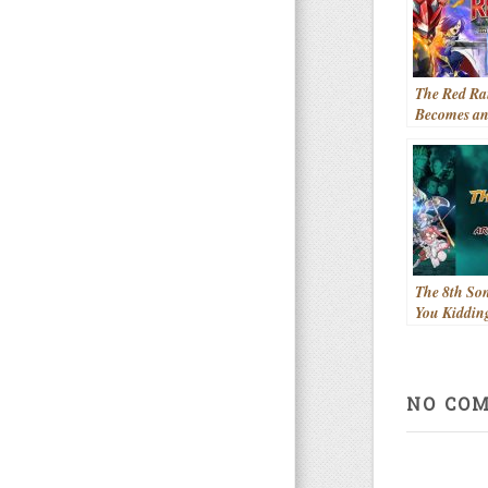
The Red Ra
Becomes a
Adventurer 
Another Wo
Sentai Red 
Boukensha 
(2025- )
The 8th So
You Kiddin
(aka. Hachi
Sore wa Na
deshou!) (
NO CO