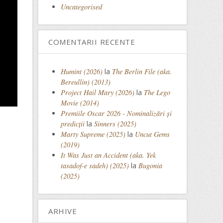
Uncategorised
COMENTARII RECENTE
Humint (2026)
la
The Berlin File (aka.
Bereullin) (2013)
Project Hail Mary (2026)
la
The Lego
Movie (2014)
Premiile Oscar 2026 - Nominalizări și
predicții
la
Sinners (2025)
Marty Supreme (2025)
la
Uncut Gems
(2019)
It Was Just an Accident (aka. Yek
tasadof-e sadeh) (2025)
la
Bugonia
(2025)
ARHIVE