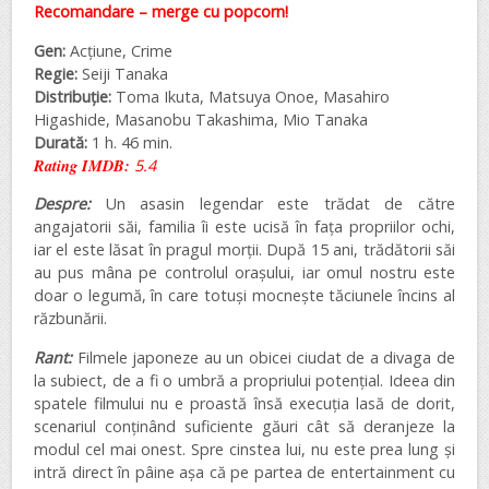
Recomandare – merge cu popcorn!
Gen:
Acțiune, Crime
Regie:
Seiji Tanaka
Distribuție:
Toma Ikuta, Matsuya Onoe, Masahiro
Higashide, Masanobu Takashima, Mio Tanaka
Durată:
1 h. 46 min.
Rating IMDB:
5.4
Despre:
Un asasin legendar este trădat de către
angajatorii săi, familia îi este ucisă în fața propriilor ochi,
iar el este lăsat în pragul morții. După 15 ani, trădătorii săi
au pus mâna pe controlul orașului, iar omul nostru este
doar o legumă, în care totuși mocnește tăciunele încins al
răzbunării.
Rant:
Filmele japoneze au un obicei ciudat de a divaga de
la subiect, de a fi o umbră a propriului potențial. Ideea din
spatele filmului nu e proastă însă execuția lasă de dorit,
scenariul conținând suficiente găuri cât să deranjeze la
modul cel mai onest. Spre cinstea lui, nu este prea lung și
intră direct în pâine așa că pe partea de entertainment cu