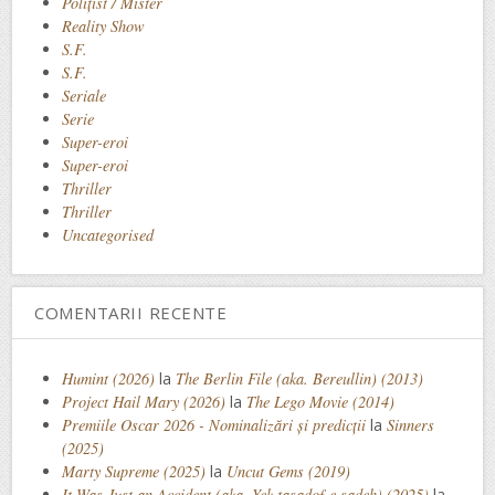
Polițist / Mister
Reality Show
S.F.
S.F.
Seriale
Serie
Super-eroi
Super-eroi
Thriller
Thriller
Uncategorised
COMENTARII RECENTE
Humint (2026)
la
The Berlin File (aka. Bereullin) (2013)
Project Hail Mary (2026)
la
The Lego Movie (2014)
Premiile Oscar 2026 - Nominalizări și predicții
la
Sinners
(2025)
Marty Supreme (2025)
la
Uncut Gems (2019)
It Was Just an Accident (aka. Yek tasadof-e sadeh) (2025)
la