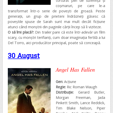
torturat plin de suferință și
coșmaruri, pe care le-a
transformat într-o serie de povești de groază. Peste
generații, un grup de prieteni îndrăzneți găsesc că
poveștile spuse de Sarah sunt mai mult decât ficțiune
atunci când monștrii din paginile cărții încep să îi viziteze.
O să îmi placă?:
Din trailer pare că este într-adevăr un film
scary, cu monștri terifianți, cum doar imaginația fertilă a lui
Del Torro, aici producător principal, poate să conceapă.
30 August
Angel Has Fallen
Gen:
Acțiune
Regie:
Ric Roman Waugh
Distribuţie:
Gerard Butler,
Morgan Freeman, Jada
Pinkett Smith, Lance Reddick,
Tim Blake Nelson, Piper