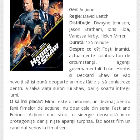
Gen:
Acțiune
Regie:
David Leitch
Distribuţie:
Dwayne Johnson,
Jason Statham, Idris Elba,
Vanessa Kirby, Helen Mirren
Durată:
135 minute
Despre ce e?:
Foști inamici,
actualmente colaboratori de
circumstanță, agenții
guvernamentali Luke Hobbs
și Deckard Shaw se văd
nevoiți să își pună deoparte animozitățile și să conlucreze
pentru a salva viața surorii lui Shaw, dar și soarta întregii
lumi.
O să îmi placă?:
Filmul este o nebunie, un dezmăț pentru
fanii filmelor de acțiune, nu doar cele din seria Fast and
Furious. Acțiune non stop, o sinergie deosebită între
protagoniști dar și niște apariții surpriză, fac acest film un
candidat serios la filmul verii.