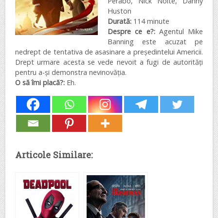
Perabo, Nick Nolte, Danny
Huston
Durată:
114 minute
Despre ce e?:
Agentul Mike
Banning este acuzat pe
nedrept de tentativa de asasinare a președintelui Americii.
Drept urmare acesta se vede nevoit a fugi de autorități
pentru a-și demonstra nevinovăția.
O să îmi placă?:
Eh.
Articole Similare: