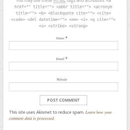
You may use these
HTML
tags and attributes:
<a
href="" title=""> <abbr title=""> <acronym
title=""> <b> <blockquote cite=""> <cite>
<code> <del datetime=""> <em> <i> <q cite="">
<s> <strike> <strong>
*
Name
*
Email
Website
This site uses Akismet to reduce spam.
Learn how your
comment data is processed
.