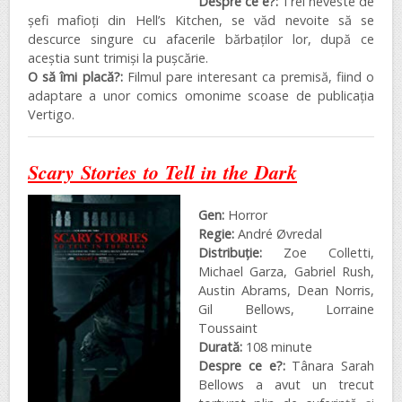
Despre ce e?:
Trei neveste de
șefi mafioți din Hell’s Kitchen, se văd nevoite să se
descurce singure cu afacerile bărbaților lor, după ce
aceștia sunt trimiși la pușcărie.
O să îmi placă?:
Filmul pare interesant ca premisă, fiind o
adaptare a unor comics omonime scoase de publicația
Vertigo.
Scary Stories to Tell in the Dark
Gen:
Horror
Regie:
André Øvredal
Distribuţie:
Zoe Colletti,
Michael Garza, Gabriel Rush,
Austin Abrams, Dean Norris,
Gil Bellows, Lorraine
Toussaint
Durată:
108 minute
Despre ce e?:
Tânara Sarah
Bellows a avut un trecut