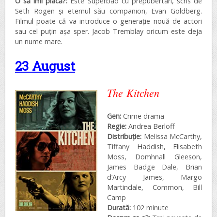
O să îmi placă?:
Este Superbad cu prepubertari, scris de
Seth Rogen și eternul său companion, Evan Goldberg.
Filmul poate că va introduce o generație nouă de actori
sau cel puțin așa sper. Jacob Tremblay oricum este deja
un nume mare.
23 August
The Kitchen
Gen:
Crime drama
Regie:
Andrea Berloff
Distribuţie:
Melissa McCarthy,
Tiffany Haddish, Elisabeth
Moss, Domhnall Gleeson,
James Badge Dale, Brian
d’Arcy James, Margo
Martindale, Common, Bill
Camp
Durată:
102 minute