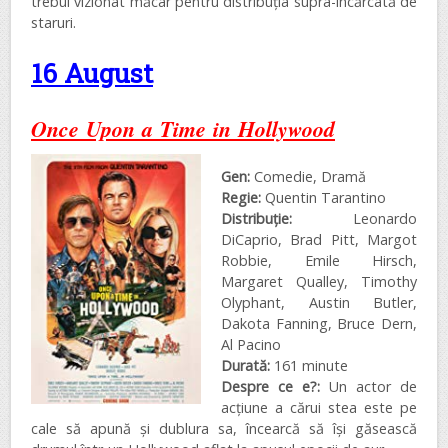
trebui vizionat măcar pentru distribuția supra-încărcată de
staruri.
16 August
Once Upon a Time in Hollywood
Gen:
Comedie, Dramă
Regie:
Quentin Tarantino
Distribuţie:
Leonardo
DiCaprio, Brad Pitt, Margot
Robbie, Emile Hirsch,
Margaret Qualley, Timothy
Olyphant, Austin Butler,
Dakota Fanning, Bruce Dern,
Al Pacino
Durată:
161 minute
Despre ce e?:
Un actor de
acțiune a cărui stea este pe
cale să apună și dublura sa, încearcă să își găsească