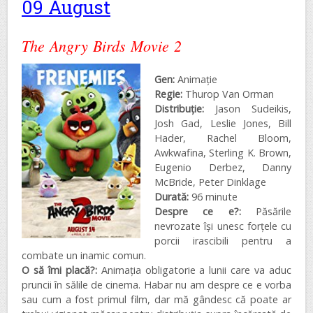
09 August
The Angry Birds Movie 2
Gen:
Animație
Regie:
Thurop Van Orman
Distribuţie:
Jason Sudeikis,
Josh Gad, Leslie Jones, Bill
Hader, Rachel Bloom,
Awkwafina, Sterling K. Brown,
Eugenio Derbez, Danny
McBride, Peter Dinklage
Durată:
96 minute
Despre ce e?:
Păsările
nevrozate își unesc forțele cu
porcii irascibili pentru a
combate un inamic comun.
O să îmi placă?:
Animația obligatorie a lunii care va aduc
pruncii în sălile de cinema. Habar nu am despre ce e vorba
sau cum a fost primul film, dar mă gândesc că poate ar