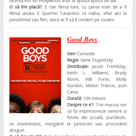
drumul într-un Hollywood aflat la apusul epocii de aur.
O să îmi placă?:
E clar filmul lunii, cu șanse mari de a fi
filmul anului. E Quentin Tarantino ce naiba, aflat aici la
penultimul său film, dacă ar fi să îl credem pe cuvânt.
Good Boys
Gen:
Comedie
Regie:
Gene Stupnitsky
Distribuţie:
Jacob Tremblay,
Keith L. Williams, Brady
Noon, Will Forte, Molly
Gordon, Midori Francis, Josh
Caras
Durată:
100 minute
Despre ce e?:
Trei mucoși vor
să își impresioneze seniorii și
fetele din școală, purtându-
se ireverențios, mergând la petreceri sau procurând
droguri.