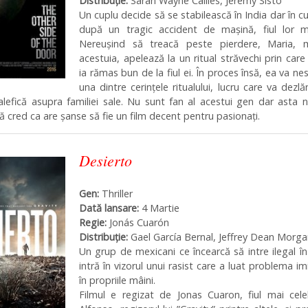
Distribuţie:
Sarah Wayne Callies, Jeremy Sisto
Un cuplu decide să se stabilească în India dar în c
după un tragic accident de mașină, fiul lor m
Nereușind să treacă peste pierdere, Maria,
acestuia, apelează la un ritual străvechi prin care 
ia rămas bun de la fiul ei. În proces însă, ea va ne
una dintre cerințele ritualului, lucru care va dezlă
alefică asupra familiei sale. Nu sunt fan al acestui gen dar asta
ă cred ca are șanse să fie un film decent pentru pasionați.
Desierto
Gen:
Thriller
Dată lansare:
4 Martie
Regie:
Jonás Cuarón
Distribuţie:
Gael García Bernal, Jeffrey Dean Morg
Un grup de mexicani ce încearcă să intre ilegal î
intră în vizorul unui rasist care a luat problema imi
în propriile mâini.
Filmul e regizat de Jonas Cuaron, fiul mai cele