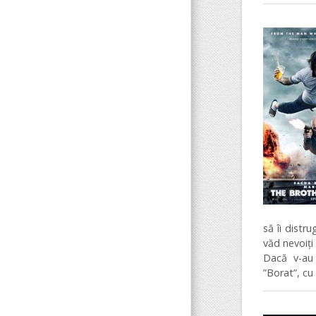
să îi distr
văd nevoiți 
Dacă v-au 
”Borat”, cu 