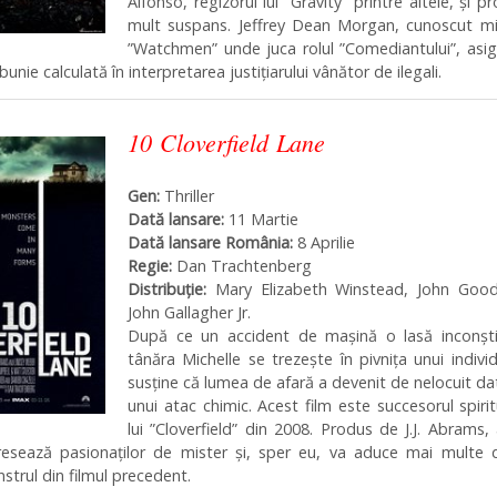
Alfonso, regizorul lui ”Gravity” printre altele, și p
mult suspans. Jeffrey Dean Morgan, cunoscut mi
”Watchmen” unde juca rolul ”Comediantului”, asi
nie calculată în interpretarea justițiarului vânător de ilegali.
10 Cloverfield Lane
Gen:
Thriller
Dată lansare:
11 Martie
Dată lansare România:
8 Aprilie
Regie:
Dan Trachtenberg
Distribuţie:
Mary Elizabeth Winstead
,
John Goo
John Gallagher Jr.
După ce un accident de mașină o lasă inconști
tânăra Michelle se trezește în pivnița unui indivi
susține că lumea de afară a devenit de nelocuit da
unui atac chimic. Acest film este succesorul spirit
lui ”Cloverfield” din 2008. Produs de J.J. Abrams,
resează pasionaților de mister și, sper eu, va aduce mai multe d
trul din filmul precedent.