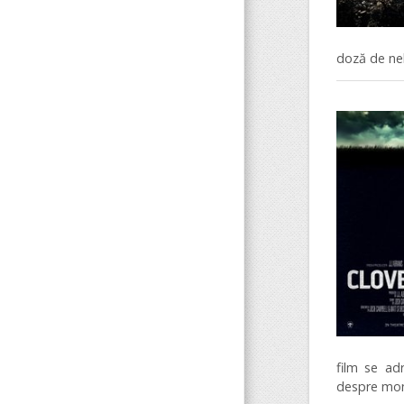
doză de nebu
film se ad
despre mons