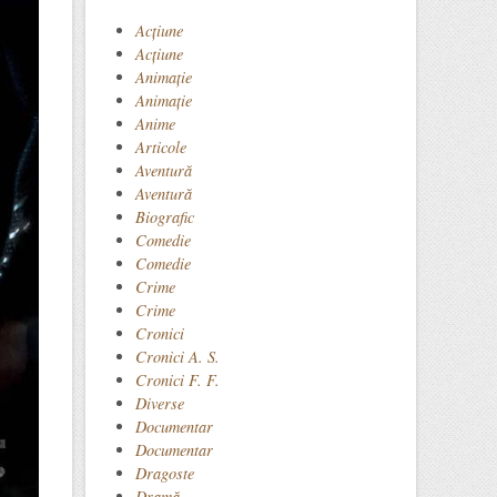
Acţiune
Acțiune
Animaţie
Animație
Anime
Articole
Aventură
Aventură
Biografic
Comedie
Comedie
Crime
Crime
Cronici
Cronici A. S.
Cronici F. F.
Diverse
Documentar
Documentar
Dragoste
Dramă