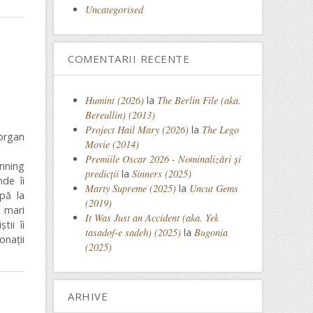
Uncategorised
COMENTARII RECENTE
Humint (2026)
la
The Berlin File (aka.
Bereullin) (2013)
Project Hail Mary (2026)
la
The Lego
organ
Movie (2014)
Premiile Oscar 2026 - Nominalizări și
anning
predicții
la
Sinners (2025)
de îi
Marty Supreme (2025)
la
Uncut Gems
ipă la
(2019)
i mari
It Was Just an Accident (aka. Yek
tii îi
tasadof-e sadeh) (2025)
la
Bugonia
nații
(2025)
ARHIVE