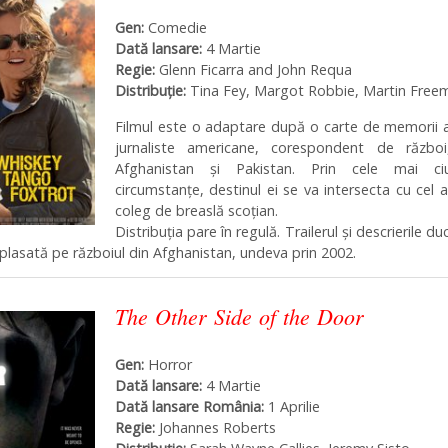
Gen:
Comedie
Dată lansare:
4 Martie
Regie:
Glenn Ficarra and John Requa
Distribuţie:
Tina Fey, Margot Robbie, Martin Free
Filmul este o adaptare după o carte de memorii 
jurnaliste americane, corespondent de război
Afghanistan și Pakistan. Prin cele mai ci
circumstanțe, destinul ei se va intersecta cu cel a
coleg de breaslă scoțian.
Distribuția pare în regulă. Trailerul și descrierile du
lasată pe războiul din Afghanistan, undeva prin 2002.
The Other Side of the Door
Gen:
Horror
Dată lansare:
4 Martie
Dată lansare România:
1 Aprilie
Regie:
Johannes Roberts