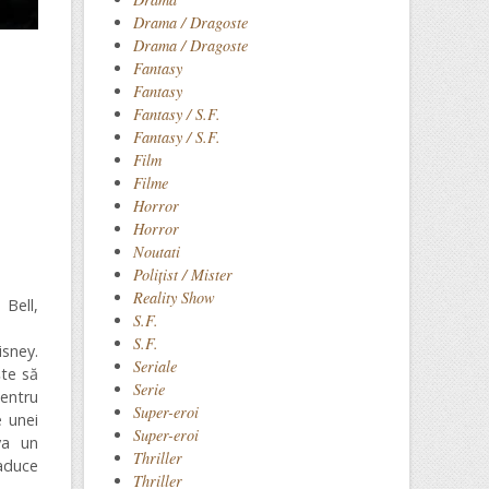
Drama / Dragoste
Drama / Dragoste
Fantasy
Fantasy
Fantasy / S.F.
Fantasy / S.F.
Film
Filme
Horror
Horror
Noutati
Polițist / Mister
Reality Show
 Bell
,
S.F.
S.F.
sney.
Seriale
te să
Serie
Pentru
Super-eroi
e unei
Super-eroi
va un
Thriller
 aduce
Thriller