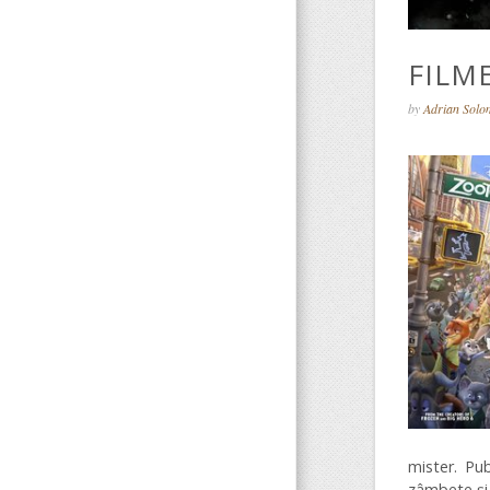
FILM
by
Adrian Sol
mister. Pub
zâmbete și 