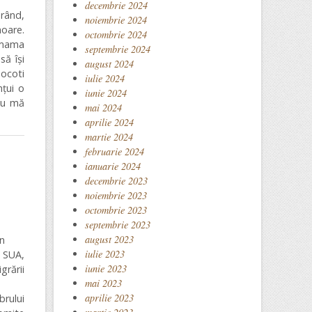
decembrie 2024
urând,
noiembrie 2024
oare.
octombrie 2024
 mama
septembrie 2024
să își
august 2024
socoti
iulie 2024
nțui o
iunie 2024
 nu mă
mai 2024
aprilie 2024
martie 2024
februarie 2024
ianuarie 2024
decembrie 2023
noiembrie 2023
octombrie 2023
septembrie 2023
august 2023
an
iulie 2023
n SUA,
iunie 2023
grării
mai 2023
aprilie 2023
brului