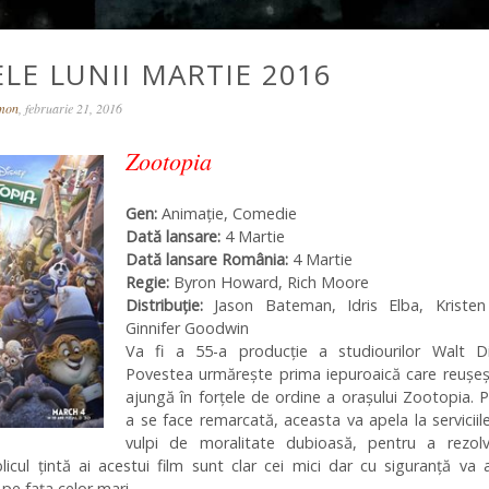
ELE LUNII MARTIE 2016
omon
, februarie 21, 2016
Zootopia
Gen:
Animație, Comedie
Dată lansare:
4 Martie
Dată lansare România:
4 Martie
Regie:
Byron Howard
,
Rich Moore
Distribuţie:
Jason Bateman,
Idris Elba
,
Kristen
Ginnifer Goodwin
Va fi a 55-a producție a studiourilor Walt Di
Povestea urmărește prima iepuroaică care reușeș
ajungă în forțele de ordine a orașului Zootopia. 
a se face remarcată, aceasta va apela la serviciil
vulpi de moralitate dubioasă, pentru a rezol
licul țintă ai acestui film sunt clar cei mici dar cu siguranță va
pe fața celor mari.