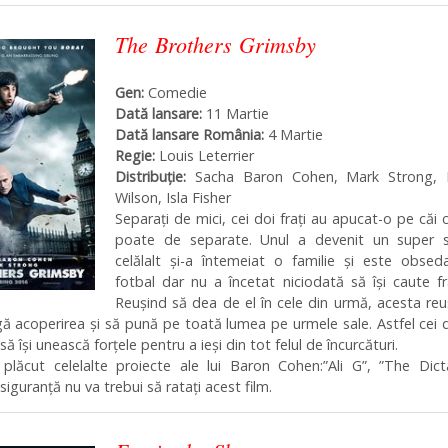
The Brothers Grimsby
Gen:
Comedie
Dată lansare:
11 Martie
Dată lansare România:
4 Martie
Regie:
Louis Leterrier
Distribuţie:
Sacha
Baron Cohen, Mark Strong, 
Wilson, Isla Fisher
Separați de mici, cei doi frați au apucat-o pe căi 
poate de separate. Unul a devenit un super s
celălalt și-a întemeiat o familie și este obsed
fotbal dar nu a încetat niciodată să își caute fr
Reușind să dea de el în cele din urmă, acesta re
ugă acoperirea și să pună pe toată lumea pe urmele sale. Astfel cei 
să își unească forțele pentru a ieși din tot felul de încurcături.
plăcut celelalte proiecte ale lui Baron Cohen:”Ali G”, ”The Dict
siguranță nu va trebui să ratați acest film.