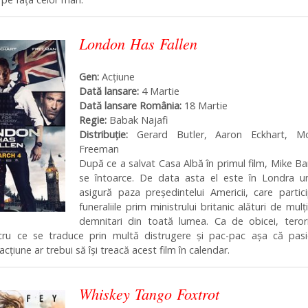
London Has Fallen
Gen:
Acţiune
Dată lansare:
4 Martie
Dată lansare România:
18 Martie
Regie:
Babak Najafi
Distribuţie:
Gerard Butler, Aaron Eckhart, M
Freeman
După ce a salvat Casa Albă în primul film, Mike B
se întoarce. De data asta el este în Londra un
asigură paza președintelui Americii, care partic
funeraliile prim ministrului britanic alături de mulț
demnitari din toată lumea. Ca de obicei, teroriș
ucru ce se traduce prin multă distrugere și pac-pac așa că pasio
acțiune ar trebui să își treacă acest film în calendar.
Whiskey Tango Foxtrot