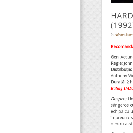
HARD
(1992
by
Adrian Sol
Recomandar
Gen:
Acțiun
Regie:
John
Distribuție
Anthony W
Durată:
2 h.
Rating IMD
Despre:
Un
sângeros cu
echipă cu u
împreună să
pentru a-și 