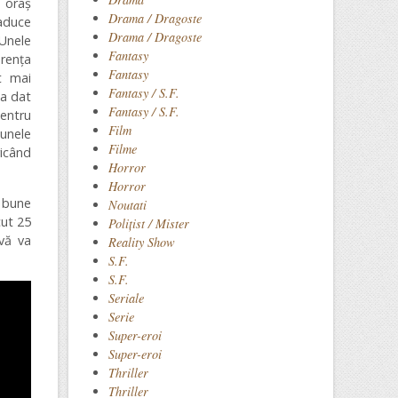
 oraș
Drama / Dragoste
aduce
Drama / Dragoste
 Unele
Fantasy
erența
Fantasy
t mai
Fantasy / S.F.
-a dat
Fantasy / S.F.
pentru
Film
unele
Filme
ricând
Horror
Horror
i bune
Noutati
cut 25
Polițist / Mister
 vă va
Reality Show
S.F.
S.F.
Seriale
Serie
Super-eroi
Super-eroi
Thriller
Thriller