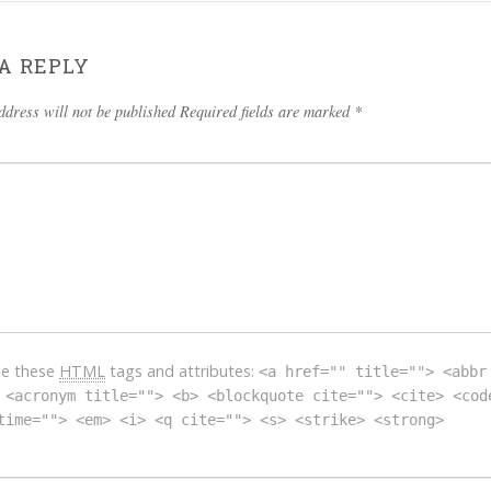
A REPLY
ddress will not be published Required fields are marked
*
se these
HTML
tags and attributes:
<a href="" title=""> <abbr
 <acronym title=""> <b> <blockquote cite=""> <cite> <cod
time=""> <em> <i> <q cite=""> <s> <strike> <strong>