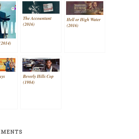
The Accountant
Hell or High Water
(2016)
(2016)
(2014)
uys
Beverly Hills Cop
(1984)
MMENTS