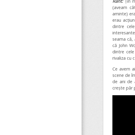
Rant:
Țin 
(aveam cât
aminte) era
erau acțiun
dintre ce
interesante
seama că, a
că John Wo
dintre cel
rivaliza cu
Ce avem aic
scene de îm
de ani de a
crește păr 