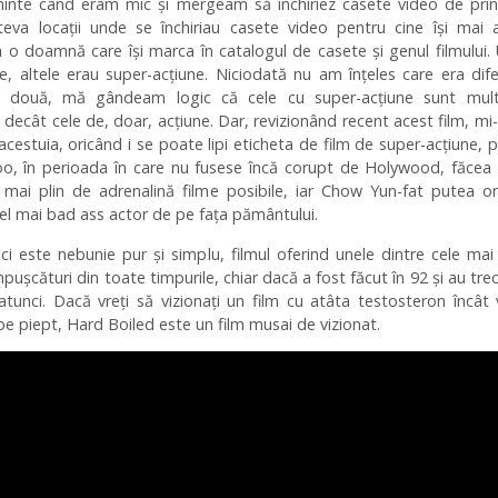
minte când eram mic și mergeam să închiriez casete video de prin
eva locații unde se închiriau casete video pentru cine își mai 
 o doamnă care își marca în catalogul de casete și genul filmului.
e, altele erau super-acțiune. Niciodată nu am înțeles care era dif
le două, mă gândeam logic că cele cu super-acțiune sunt mul
 decât cele de, doar, acțiune. Dar, revizionând recent acest film, mi
cestuia, oricând i se poate lipi eticheta de film de super-acțiune, 
o, în perioada în care nu fusese încă corupt de Holywood, făcea 
e mai plin de adrenalină filme posibile, iar Chow Yun-fat putea o
 cel mai bad ass actor de pe fața pământului.
i este nebunie pur și simplu, filmul oferind unele dintre cele ma
pușcături din toate timpurile, chiar dacă a fost făcut în 92 și au tre
tunci. Dacă vreți să vizionați un film cu atâta testosteron încât
pe piept, Hard Boiled este un film musai de vizionat.