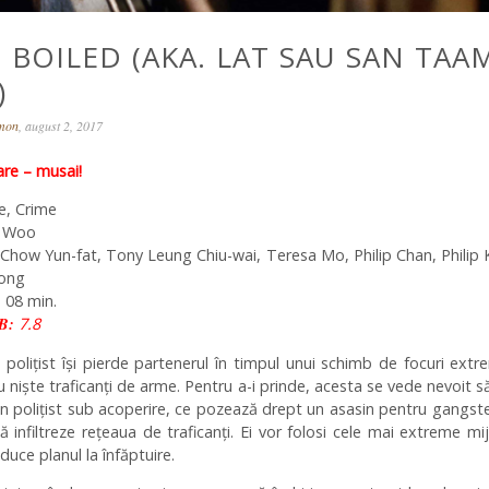
 BOILED (AKA. LAT SAU SAN TAA
)
omon
, august 2, 2017
e – musai!
e, Crime
 Woo
:
Chow Yun-fat, Tony Leung Chiu-wai, Teresa Mo, Philip Chan, Philip
ong
 08 min.
B:
7.8
 polițist își pierde partenerul în timpul unui schimb de focuri ext
 niște traficanți de arme. Pentru a-i prinde, acesta se vede nevoit s
n polițist sub acoperire, ce pozează drept un asasin pentru gangster
 infiltreze rețeaua de traficanți. Ei vor folosi cele mai extreme mi
duce planul la înfăptuire.