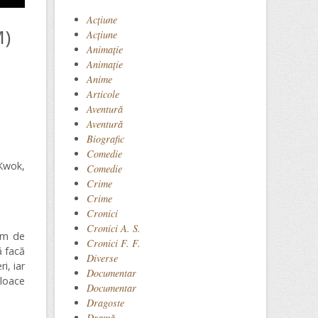
Acţiune
M)
Acțiune
Animaţie
Animație
Anime
Articole
Aventură
Aventură
Biografic
Comedie
 Kwok,
Comedie
Crime
Crime
Cronici
Cronici A. S.
rem de
Cronici F. F.
ă facă
Diverse
i, iar
Documentar
jloace
Documentar
Dragoste
Dramă