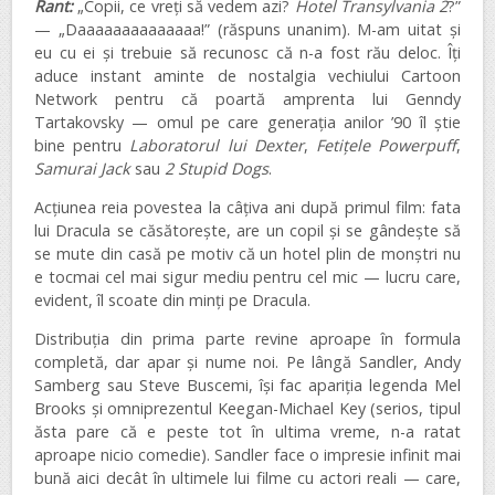
Rant:
„Copii, ce vreți să vedem azi?
Hotel Transylvania 2
?”
— „Daaaaaaaaaaaaaa!” (răspuns unanim). M-am uitat și
eu cu ei și trebuie să recunosc că n-a fost rău deloc. Îți
aduce instant aminte de nostalgia vechiului Cartoon
Network pentru că poartă amprenta lui Genndy
Tartakovsky — omul pe care generația anilor ’90 îl știe
bine pentru
Laboratorul lui Dexter
,
Fetițele Powerpuff
,
Samurai Jack
sau
2 Stupid Dogs
.
Acțiunea reia povestea la câțiva ani după primul film: fata
lui Dracula se căsătorește, are un copil și se gândește să
se mute din casă pe motiv că un hotel plin de monștri nu
e tocmai cel mai sigur mediu pentru cel mic — lucru care,
evident, îl scoate din minți pe Dracula.
Distribuția din prima parte revine aproape în formula
completă, dar apar și nume noi. Pe lângă Sandler, Andy
Samberg sau Steve Buscemi, își fac apariția legenda Mel
Brooks și omniprezentul Keegan-Michael Key (serios, tipul
ăsta pare că e peste tot în ultima vreme, n-a ratat
aproape nicio comedie). Sandler face o impresie infinit mai
bună aici decât în ultimele lui filme cu actori reali — care,