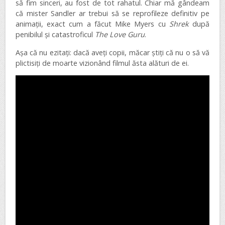
să fim sinceri, au fost de tot rahatul. Chiar mă gândeam
că mister Sandler ar trebui să se reprofileze definitiv pe
animații, exact cum a făcut Mike Myers cu
Shrek
după
penibilul și catastroficul
The Love Guru
.
Așa că nu ezitați: dacă aveți copii, măcar știți că nu o să vă
plictisiți de moarte vizionând filmul ăsta alături de ei.