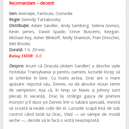
Recomandare – decent!
Gen:
Animație, Fantezie, Comedie
Regie:
Genndy Tartakovsky
Distribuție:
Adam Sandler, Andy Samberg. Selena Gomez,
Kevin James, David Spade, Steve Buscemi, Keegan-
Michael Key, Asher Blinkoff, Molly Shannon, Fran Drescher,
Mel Brooks
Durată:
1 h. 29 min.
Rating IMDB:
6.6
Despre:
Acum că Dracula (Adam Sandler) a deschis ușile
Hotelului Transylvania și pentru oameni, lucrurile încep să
se schimbe în bine. Cu toate astea, Drac are o mare
apăsare: nepotul său, Dennis, nu dă absolut niciun semn
de vampirism. Așa că, în timp ce Mavis și Johnny sunt
plecați în vacanță, Drac își strânge gașca de prieteni
monștri și îl duce pe Dennis într-o tabără specială, menită
să scoată la iveală colții din el. Lucrurile scapă însă de sub
control când tatăl lui Drac, Vlad — un vampir de modă
veche —, decide să le facă o vizită neașteptată.