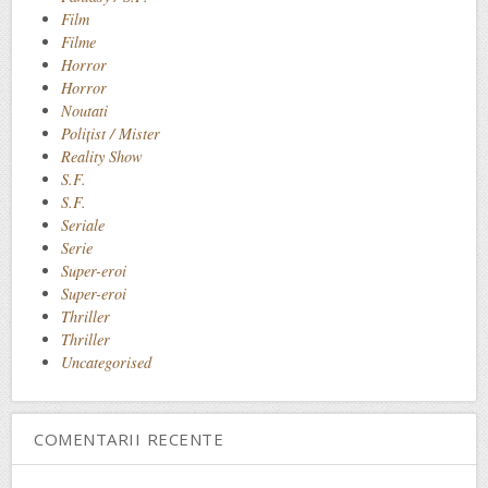
Film
Filme
Horror
Horror
Noutati
Polițist / Mister
Reality Show
S.F.
S.F.
Seriale
Serie
Super-eroi
Super-eroi
Thriller
Thriller
Uncategorised
COMENTARII RECENTE