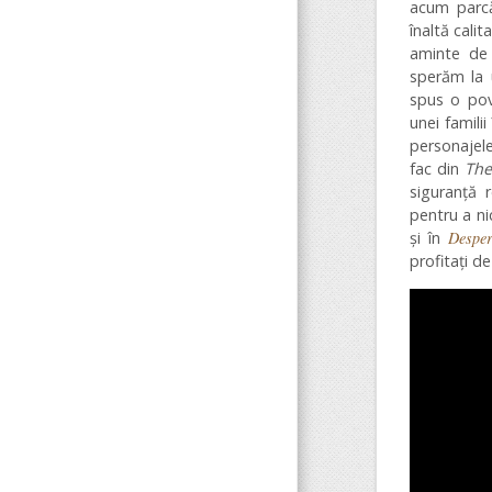
acum parcă
înaltă cali
aminte de 
sperăm la u
spus o pov
unei famili
personajel
fac din
The
siguranță 
pentru a ni
și în
Despe
profitați d