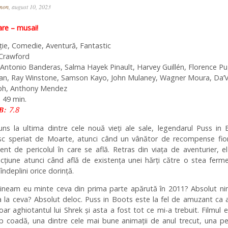
omon
, august 10, 2023
e – musai!
ie, Comedie, Aventură, Fantastic
 Crawford
Antonio Banderas, Salma Hayek Pinault, Harvey Guillén, Florence Pu
man, Ray Winstone, Samson Kayo, John Mulaney, Wagner Moura, Da’V
ph, Anthony Mendez
 49 min.
B:
7.8
ns la ultima dintre cele nouă vieți ale sale, legendarul Puss in
sc speriat de Moarte, atunci când un vânător de recompense fioro
ent de pericolul în care se află. Retras din viața de aventurier, e
cțiune atunci când află de existența unei hărți către o stea ferm
îndeplini orice dorință.
țineam eu minte ceva din prima parte apărută în 2011? Absolut ni
 la ceva? Absolut deloc. Puss in Boots este la fel de amuzant ca 
ar aghiotantul lui Shrek și asta a fost tot ce mi-a trebuit. Filmul 
p coadă, una dintre cele mai bune animații de anul trecut, una p