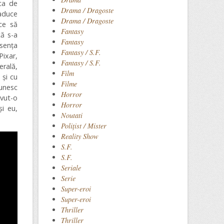
ca de
Drama / Dragoste
 aduce
Drama / Dragoste
ce să
Fantasy
că s-a
Fantasy
bsența
Fantasy / S.F.
Pixar,
Fantasy / S.F.
erală,
Film
 și cu
Filme
unesc
Horror
avut-o
Horror
și eu,
Noutati
Polițist / Mister
Reality Show
S.F.
S.F.
Seriale
Serie
Super-eroi
Super-eroi
Thriller
Thriller