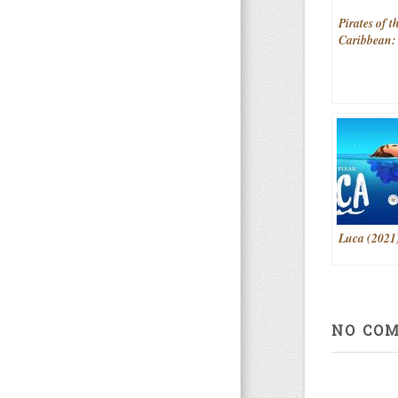
Pirates of t
Caribbean:
Stranger Ti
(2011)
Luca (2021
NO CO