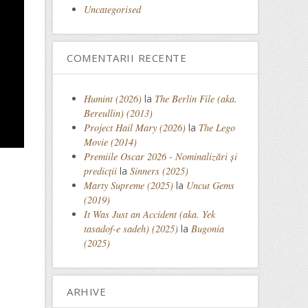
Uncategorised
COMENTARII RECENTE
Humint (2026)
la
The Berlin File (aka.
Bereullin) (2013)
Project Hail Mary (2026)
la
The Lego
Movie (2014)
Premiile Oscar 2026 - Nominalizări și
predicții
la
Sinners (2025)
Marty Supreme (2025)
la
Uncut Gems
(2019)
It Was Just an Accident (aka. Yek
tasadof-e sadeh) (2025)
la
Bugonia
(2025)
ARHIVE