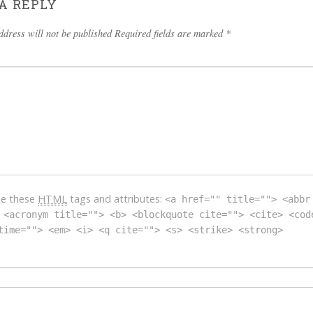
A REPLY
ddress will not be published Required fields are marked
*
se these
HTML
tags and attributes:
<a href="" title=""> <abbr
 <acronym title=""> <b> <blockquote cite=""> <cite> <cod
time=""> <em> <i> <q cite=""> <s> <strike> <strong>