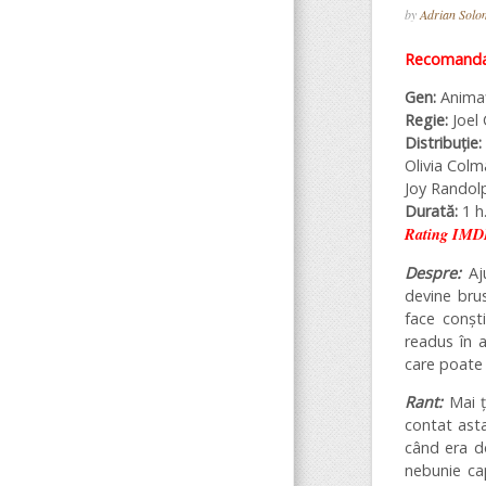
by
Adrian Sol
Recomandar
Gen:
Animaț
Regie:
Joel
Distribuție:
Olivia Col
Joy Randol
Durată:
1 h.
Rating IMD
Despre:
Aju
devine bru
face conști
readus în a
care poate 
Rant:
Mai 
contat asta
când era do
nebunie ca