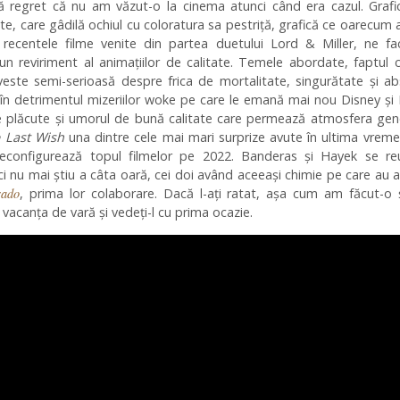
 regret că nu am văzut-o la cinema atunci când era cazul. Grafi
tate, care gâdilă ochiul cu coloratura sa pestriță, grafică ce oarecum
recentele filme venite din partea duetului Lord & Miller, ne fa
n reviriment al animațiilor de calitate. Temele abordate, faptul 
este semi-serioasă despre frica de mortalitate, singurătate și a
i în detrimentul mizeriilor woke pe care le emană mai nou Disney și 
e plăcute și umorul de bună calitate care permează atmosfera gen
 Last Wish
una dintre cele mai mari surprize avute în ultima vreme
reconfigurează topul filmelor pe 2022. Banderas și Hayek se re
ci nu mai știu a câta oară, cei doi având aceeași chimie pe care au 
rado
, prima lor colaborare. Dacă l-ați ratat, așa cum am făcut-o 
e vacanța de vară și vedeți-l cu prima ocazie.