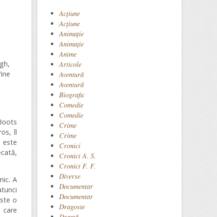
Acţiune
Acțiune
Animaţie
Animație
Anime
gh,
Articole
ine
Aventură
Aventură
Biografic
Comedie
Comedie
 Boots
Crime
s, îl
Crime
l este
Cronici
ecată,
Cronici A. S.
Cronici F. F.
Diverse
mic. A
Documentar
atunci
Documentar
este o
Dragoste
e care
Dramă