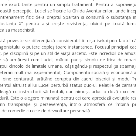
ume exorbitante pentru un simplu tratament. Pentru a supraviețui
astă percepție, Luciel se înscrie la Ghilda Aventurierilor, unde înc
ntrenament fizic de-a dreptul Spartan și consumă o substanță i
bstanța X” pentru a-și crește rezistența, uluind pe toată lum
ea sa masochistă.
ă poveste se diferențiază considerabil în nișa isekai prin faptul că
gonistului o putere copleșitoare instantanee. Focusul principal c
t, pe disciplină și pe un stil de viață ascetic. Este incredibil de amuz
or să urmărești cum Luciel, mânat pur și simplu de frica de moart
pul dincolo de limitele umane, câștigându-și respectul (și spaima
veterani mult mai experimentați. Componenta socială și economică a
 bine conturată, arătând corupția din cadrul bisericii și modul î
tul altruist al lui Luciel perturbă status quo-ul. Relațiile de camar
leagă cu instructorii săi brutali, dar inimoși, aduc o doză excele
dură. Este o alegere minunată pentru cei care apreciază evoluțiile rea
rin transpirație și perseverență, într-o atmosferă ce îmbină pe
de comedie cu cele de dezvoltare personală.