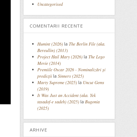
Uncategorised
COMENTARII RECENTE
Humint (2026)
la
The Berlin File (aka.
Bereullin) (2013)
Project Hail Mary (2026)
la
The Lego
Movie (2014)
Premiile Oscar 2026 - Nominalizări și
predicții
la
Sinners (2025)
Marty Supreme (2025)
la
Uncut Gems
(2019)
It Was Just an Accident (aka. Yek
tasadof-e sadeh) (2025)
la
Bugonia
(2025)
ARHIVE