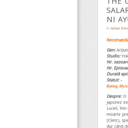
THE G
SALA
NI AY
by
Adrian Sol
Recomandar
Gen:
Acțiun
Studio:
Yok
Nr. sezoan
Nr. Episoa
Durată epi
Statut:
–
Rating MyA
Despre:
O 
japonez ex
Luciel, înt
moarte pre
(Cleric), s
dur când de