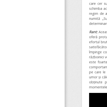
care cer s
schimba ace
regim de a
numită „Su
determinar
Rant:
Aceast
oferă prota
efortul bru
satisfăcăt
împinge cor
războinici 
este foarte
comportamen
pe care le 
umor și căl
obținute p
momentele 