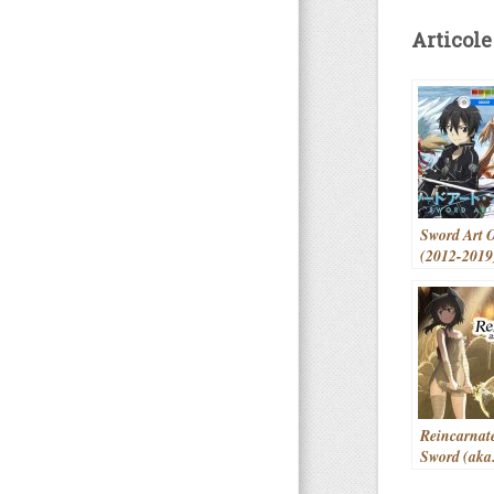
Articole
Sword Art 
(2012-2019
Reincarnate
Sword (aka.
shitara Ken