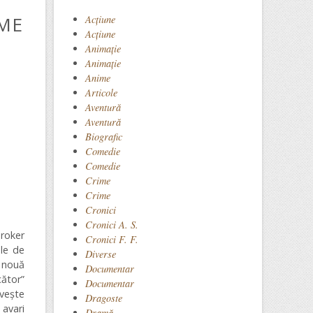
:
AME
Acţiune
Acțiune
Animaţie
Animație
Anime
Articole
Aventură
Aventură
Biografic
Comedie
Comedie
Crime
Crime
Cronici
Cronici A. S.
broker
Cronici F. F.
le de
Diverse
o nouă
Documentar
cător”
Documentar
ovește
Dragoste
 avari
Dramă