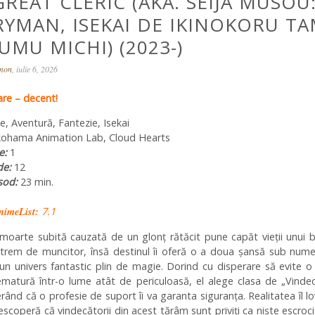
REAT CLERIC (AKA. SEIJA MUSOU
RYMAN, ISEKAI DE IKINOKORU T
UMU MICHI) (2023-)
omon
, iulie 6, 2026
e – decent!
e, Aventură, Fantezie, Isekai
ohama Animation Lab, Cloud Hearts
e:
1
de:
12
sod:
23 min.
nimeList:
7.1
moarte subită cauzată de un glonț rătăcit pune capăt vieții unui 
trem de muncitor, însă destinul îi oferă o a doua șansă sub nume
r-un univers fantastic plin de magie. Dorind cu disperare să evite 
matură într-o lume atât de periculoasă, el alege clasa de „Vinde
perând că o profesie de suport îi va garanta siguranța. Realitatea îl l
scoperă că vindecătorii din acest tărâm sunt priviți ca niște escroci