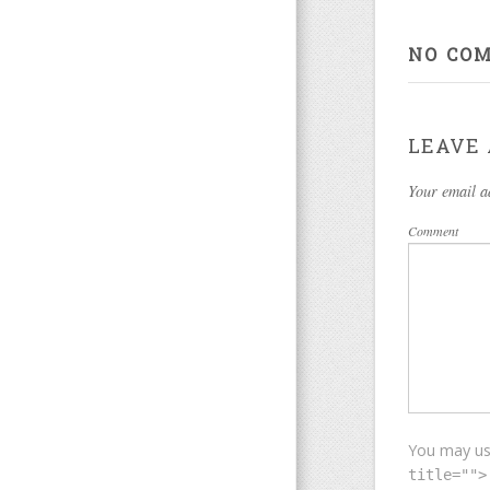
(2022- )
NO CO
LEAVE 
Your email a
Comment
You may u
title="">