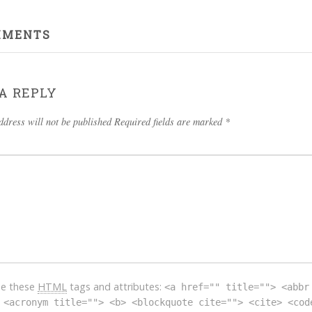
(2022-)
MMENTS
A REPLY
ddress will not be published Required fields are marked
*
se these
HTML
tags and attributes:
<a href="" title=""> <abbr
 <acronym title=""> <b> <blockquote cite=""> <cite> <cod