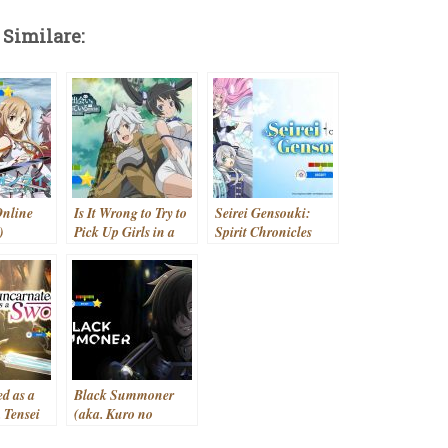
 Similare:
Online
Is It Wrong to Try to
Seirei Gensouki:
)
Pick Up Girls in a
Spirit Chronicles
Dungeon? (aka.
(aka. Seirei
Dungeon ni Deai wo
Gensouki) (2021- )
Motomeru no wa
Machigatteiru
Darou ka) (2015- )
d as a
Black Summoner
 Tensei
(aka. Kuro no
 deshita)
Shoukanshi)