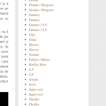
 și a
Drama / Dragoste
epe un
Drama / Dragoste
nfamă
Fantasy
ea cu
Fantasy
Fantasy / S.F.
Fantasy / S.F.
 nu îi
Film
ade pe
Filme
ant și
Horror
e, își
Horror
) unor
Noutati
 lumii
Polițist / Mister
n care
Reality Show
aderie
S.F.
ntă de
S.F.
liste,
Seriale
rfect
Serie
Super-eroi
Super-eroi
Thriller
Thriller