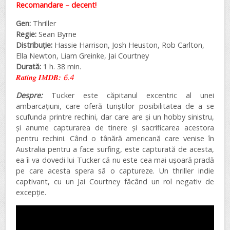
Recomandare – decent!
Gen:
Thriller
Regie:
Sean Byrne
Distribuție:
Hassie Harrison, Josh Heuston, Rob Carlton,
Ella Newton, Liam Greinke, Jai Courtney
Durată:
1 h. 38 min.
Rating IMDB:
6.4
Despre:
Tucker este căpitanul excentric al unei
ambarcațiuni, care oferă turiștilor posibilitatea de a se
scufunda printre rechini, dar care are și un hobby sinistru,
și anume capturarea de tinere și sacrificarea acestora
pentru rechini. Când o tânără americană care venise în
Australia pentru a face surfing, este capturată de acesta,
ea îi va dovedi lui Tucker că nu este cea mai ușoară pradă
pe care acesta spera să o captureze. Un thriller indie
captivant, cu un Jai Courtney făcând un rol negativ de
excepție.