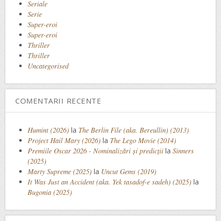
Seriale
Serie
Super-eroi
Super-eroi
Thriller
Thriller
Uncategorised
COMENTARII RECENTE
Humint (2026)
la
The Berlin File (aka. Bereullin) (2013)
Project Hail Mary (2026)
la
The Lego Movie (2014)
Premiile Oscar 2026 - Nominalizări și predicții
la
Sinners
(2025)
Marty Supreme (2025)
la
Uncut Gems (2019)
It Was Just an Accident (aka. Yek tasadof-e sadeh) (2025)
la
Bugonia (2025)