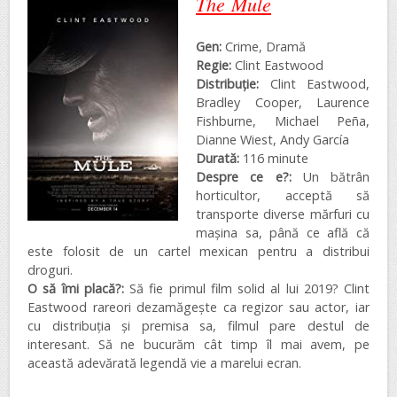
The Mule
Gen:
Crime, Dramă
Regie:
Clint Eastwood
Distribuţie:
Clint Eastwood,
Bradley Cooper, Laurence
Fishburne, Michael Peña,
Dianne Wiest, Andy García
Durată:
116 minute
Despre ce e?:
Un bătrân
horticultor, acceptă să
transporte diverse mărfuri cu
mașina sa, până ce află că
este folosit de un cartel mexican pentru a distribui
droguri.
O să îmi placă?:
Să fie primul film solid al lui 2019? Clint
Eastwood rareori dezamăgește ca regizor sau actor, iar
cu distribuția și premisa sa, filmul pare destul de
interesant. Să ne bucurăm cât timp îl mai avem, pe
această adevărată legendă vie a marelui ecran.