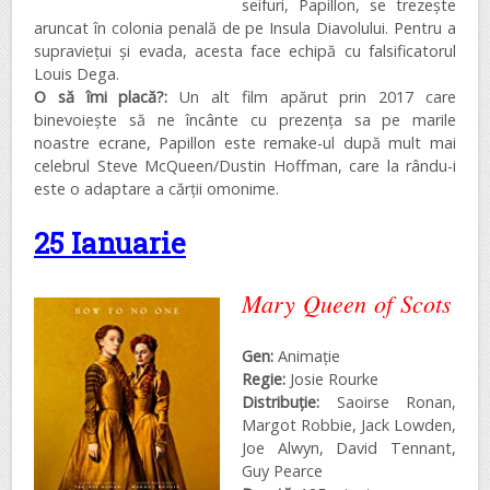
seifuri, Papillon, se trezește
aruncat în colonia penală de pe Insula Diavolului. Pentru a
supraviețui și evada, acesta face echipă cu falsificatorul
Louis Dega.
O să îmi placă?:
Un alt film apărut prin 2017 care
binevoiește să ne încânte cu prezența sa pe marile
noastre ecrane, Papillon este remake-ul după mult mai
celebrul Steve McQueen/Dustin Hoffman, care la rându-i
este o adaptare a cărții omonime.
25 Ianuarie
Mary Queen of Scots
Gen:
Animație
Regie:
Josie Rourke
Distribuţie:
Saoirse Ronan,
Margot Robbie, Jack Lowden,
Joe Alwyn, David Tennant,
Guy Pearce