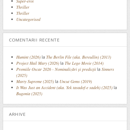
Super-eroi
Thriller
Thriller
Uncategorised
COMENTARII RECENTE
Humint (2026)
la
The Berlin File (aka. Bereullin) (2013)
Project Hail Mary (2026)
la
The Lego Movie (2014)
Premiile Oscar 2026 - Nominalizări și predicții
la
Sinners
(2025)
Marty Supreme (2025)
la
Uncut Gems (2019)
It Was Just an Accident (aka. Yek tasadof-e sadeh) (2025)
la
Bugonia (2025)
ARHIVE