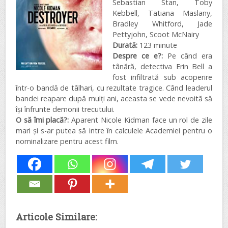
Sebastian Stan, Toby
Kebbell, Tatiana Maslany,
Bradley Whitford, Jade
Pettyjohn, Scoot McNairy
Durată:
123 minute
Despre ce e?:
Pe când era
tânără, detectiva Erin Bell a
fost infiltrată sub acoperire
într-o bandă de tâlhari, cu rezultate tragice. Când leaderul
bandei reapare după mulți ani, aceasta se vede nevoită să
își înfrunte demonii trecutului.
O să îmi placă?:
Aparent Nicole Kidman face un rol de zile
mari și s-ar putea să intre în calculele Academiei pentru o
nominalizare pentru acest film.
Articole Similare: