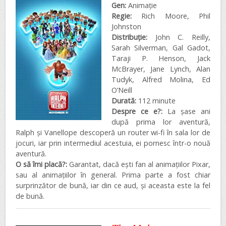
Gen:
Animație
Regie:
Rich Moore, Phil
Johnston
Distribuţie:
John C. Reilly,
Sarah Silverman, Gal Gadot,
Taraji P. Henson, Jack
McBrayer, Jane Lynch, Alan
Tudyk, Alfred Molina, Ed
O’Neill
Durată:
112 minute
Despre ce e?:
La șase ani
după prima lor aventură,
Ralph și Vanellope descoperă un router wi-fi în sala lor de
jocuri, iar prin intermediul acestuia, ei pornesc într-o nouă
aventură.
O să îmi placă?:
Garantat, dacă ești fan al animațiilor Pixar,
sau al animațiilor în general. Prima parte a fost chiar
surprinzător de bună, iar din ce aud, și aceasta este la fel
de bună.