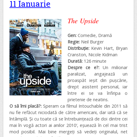
11 Ianuarie
The Upside
Gen:
Comedie, Dramă
Regie:
Neil Burger
Distribuţie:
Kevin Hart, Bryan
Cranston, Nicole Kidman
Durată:
126 minute
Despre ce e?:
Un milionar
paralizat, angajează un
proaspăt ieșit din pușcărie,
drept asistent personal, iar
între ei se va înfiripa o
prietenie de neatins.
O să îmi placă?:
Speram ca filmul Intouchable din 2011 să
nu fie refăcut niciodată de către americani, dar iată că se
întâmplă. Și cu toate că se întrebuințează de doi dintre cei
mai în vogă actori ai anilor 2010′, eșuează în cel mai trist
mod posibil. Mai bine mergeți să vedeți originalul, net