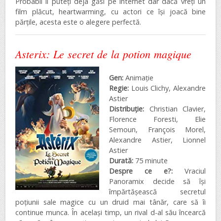
Probabil îl puteți deja găsi pe internet dar dacă vreți un
film plăcut, heartwarming, cu actori ce își joacă bine
părțile, acesta este o alegere perfectă.
Asterix: Le secret de la potion magique
Gen:
Animație
Regie:
Louis Clichy, Alexandre
Astier
Distribuţie:
Christian Clavier,
Florence Foresti, Elie
Semoun, François Morel,
Alexandre Astier, Lionnel
Astier
Durată:
75 minute
Despre ce e?:
Vraciul
Panoramix decide să își
împărtășească secretul
poțiunii sale magice cu un druid mai tânăr, care să îi
continue munca. În același timp, un rival d-al său încearcă