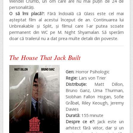
Wendel Crumb, un om care are nu mai puțin de 24 de
personalități.
O să îmi placă?:
Fără îndoială că Glass este cel mai
așteptat film al acestui început de an. Continuarea lui
Unbreakable și Split, și filmul care l-ar putea scoate
permanent din WC pe M. Night Shyamalan. Să sperăm
doar că trailerul nu a dat prea multe detalii din poveste.
The House That Jack Built
Gen:
Horror Psihologic
Regie:
Lars von Trier
Distribuţie:
Matt Dillon,
Bruno Ganz, Uma Thurman,
Siobhan Fallon Hogan, Sofie
Gråbøl, Riley Keough, Jeremy
Davies
Durată:
155 minute
Despre ce e?:
Jack este un
arhitect fără viitor, dar și un