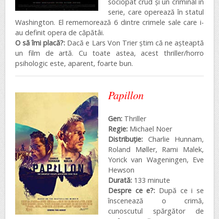
sociopat crud și un criminal în
serie, care operează în statul
Washington. El rememorează 6 dintre crimele sale care i-
au definit opera de căpătâi.
O să îmi placă?:
Dacă e Lars Von Trier știm că ne așteaptă
un film de artă. Cu toate astea, acest thriller/horro
psihologic este, aparent, foarte bun.
Papillon
Gen:
Thriller
Regie:
Michael Noer
Distribuţie:
Charlie Hunnam,
Roland Møller, Rami Malek,
Yorick van Wageningen, Eve
Hewson
Durată:
133 minute
Despre ce e?:
După ce i se
înscenează o crimă,
cunoscutul spărgător de