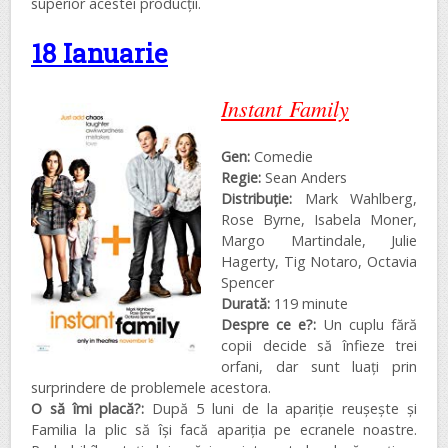
superior acestei producții.
18 Ianuarie
Instant Family
Gen:
Comedie
Regie:
Sean Anders
Distribuţie:
Mark Wahlberg,
Rose Byrne, Isabela Moner,
Margo Martindale, Julie
Hagerty, Tig Notaro, Octavia
Spencer
Durată:
119 minute
Despre ce e?:
Un cuplu fără
copii decide să înfieze trei
orfani, dar sunt luați prin
surprindere de problemele acestora.
O să îmi placă?:
După 5 luni de la apariție reușește și
Familia la plic să își facă apariția pe ecranele noastre.