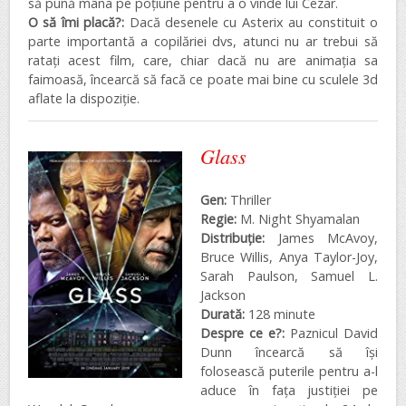
să pună mâna pe poțiune pentru a o vinde lui Cezar.
O să îmi placă?:
Dacă desenele cu Asterix au constituit o
parte importantă a copilăriei dvs, atunci nu ar trebui să
ratați acest film, care, chiar dacă nu are animația sa
faimoasă, încearcă să facă ce poate mai bine cu sculele 3d
aflate la dispoziție.
Glass
Gen:
Thriller
Regie:
M. Night Shyamalan
Distribuţie:
James McAvoy,
Bruce Willis, Anya Taylor-Joy,
Sarah Paulson, Samuel L.
Jackson
Durată:
128 minute
Despre ce e?:
Paznicul David
Dunn încearcă să își
folosească puterile pentru a-l
aduce în fața justiției pe