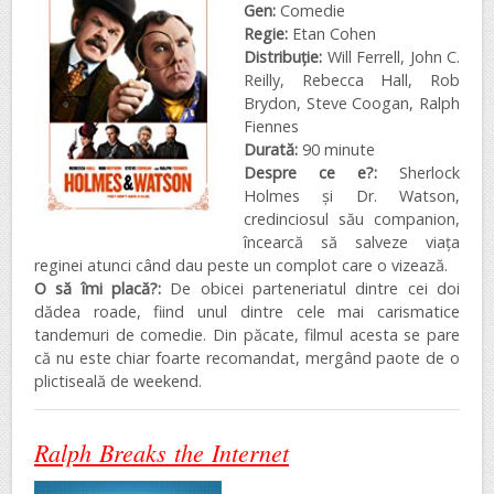
Gen:
Comedie
Regie:
Etan Cohen
Distribuţie:
Will Ferrell, John C.
Reilly, Rebecca Hall, Rob
Brydon, Steve Coogan, Ralph
Fiennes
Durată:
90 minute
Despre ce e?:
Sherlock
Holmes și Dr. Watson,
credinciosul său companion,
încearcă să salveze viața
reginei atunci când dau peste un complot care o vizează.
O să îmi placă?:
De obicei parteneriatul dintre cei doi
dădea roade, fiind unul dintre cele mai carismatice
tandemuri de comedie. Din păcate, filmul acesta se pare
că nu este chiar foarte recomandat, mergând paote de o
plictiseală de weekend.
Ralph Breaks the Internet