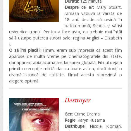
Durată:
125 minute
Despre ce e?:
Mary Stuart,
rămasă văduvă la vârsta de
18 ani, decide să revină în
patria mamă, Scoția, și să își
revendice tronul. Pentru a face asta, ea trebuie mai întâi
să îi uzurpe puterea surorii sale, regina Angliei – Elizabeth
I.
O să îmi placă?:
Hmm, eram sub impresia că acest film
apăruse de multă vreme pe cinematografele din state,
dar aparent abia acuma are lansarea globală. Filmul deja a
primit o recepție mixtă dar cu toate astea, dacă doriți o
dramă istorică de calitate, filmul acesta reprezintă o
alegere optimă.
Destroyer
Gen:
Crime Drama
Regie:
Karyn Kusama
Distribuţie:
Nicole Kidman,