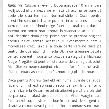
Rant:
Mel Gibson a revenit! După aproape 10 ani în care
Hollywood-ul s-a dezis de el, iată că acuma se pare că
acele zile s-au terminat. Nominalizările la Oscar pentru
acest film sunt un indicator puternic în acest sens iar acest
lucru mă bucură. Filmul curge foarte natural, chiar dacă la
început am pornit mai timorat în vizionarea acestuia. Se
pot identifica două părți, prima care ne prezintă originea
acestui băiat, familia acestuia și evenimentele care îi
modelează crezul unic și a doua parte care ne duce pe
teatrul de operațiuni din insula Okinawa și anume bătălia
pentru aparent importanta poziție strategică a Hacksaw
Ridge. Pregătiți-vă pentru niște scene de carnagiu absolut,
Mel Gibson neprecupețind nici un efort în a ne arăta
războiul exact așa cum e, urât, murdar și plin de moarte.
Dacă pentru Andrew Garfield am numai cuvinte de laudă,
făcând un rol extraordinar, recompensat fiind și cu o
nominalizare la Oscar, restul distribuției parcă s-a pierdut
pe parcurs. În afară de personajul lui Vince Vaughn care
face un rol surprinzător de bun în postură de sergent ce
zbiară la recruți. Restul personajelor secundare sunt toate