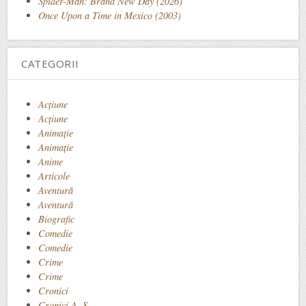
Spider-Man: Brand New Day (2026)
Once Upon a Time in Mexico (2003)
CATEGORII
Acţiune
Acțiune
Animaţie
Animație
Anime
Articole
Aventură
Aventură
Biografic
Comedie
Comedie
Crime
Crime
Cronici
Cronici A. S.