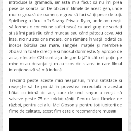
introduse la grămadă, iar asta m-a făcut să nu îmi prea
pese de soarta lor. De obicei în filmele de acest gen, unde
mor o groază de oameni, e greu să faci să îți pese de toți.
Spielberg a făcut-o în Saving Private Ryan, unde am reușit
să formez o conexiune sufletească cu acel grup de soldați
și să îmi pară rău când mureau sau când pățeau ceva. Aici
însă, nici nu știu cine moare, cine rămâne în viață, odată ce
începe bătălia cea mare, sângele, mațele și membrele
zboară în toate direcțiile și haosul domnește. Și apropo de
asta, efectele CGI sunt așa de „pe față” încât cel puțin pe
mine m-au deranjat și m-au scos din starea în care filmul
intenționează să mă inducă.
Trecând peste aceste mici neajunsuri, filmul satisface și
reușește să te prindă în povestea incredibilă a acestui
băiat cu inimă de aur, care de unul singur a reușit să
salveze peste 75 de soldați răniți. Pentru fanii filmelor de
război, pentru cei a lui Mel Gibson și pentru toți iubitorii de
filme de calitate, acest film este o recomandare musai!!