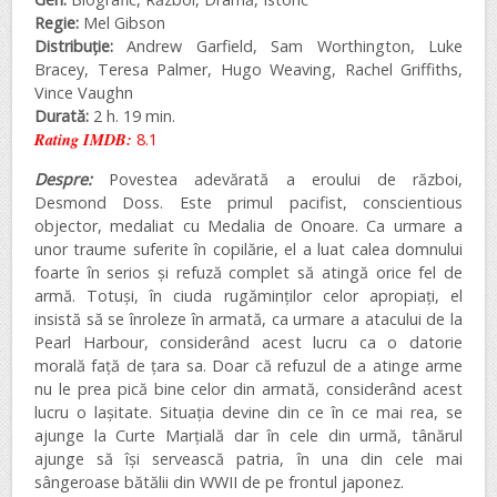
Regie:
Mel Gibson
Distribuție:
Andrew Garfield, Sam Worthington, Luke
Bracey, Teresa Palmer, Hugo Weaving, Rachel Griffiths,
Vince Vaughn
Durată:
2 h. 19 min.
Rating IMDB:
8.1
Despre:
Povestea adevărată a eroului de război,
Desmond Doss. Este primul pacifist, conscientious
objector, medaliat cu Medalia de Onoare. Ca urmare a
unor traume suferite în copilărie, el a luat calea domnului
foarte în serios și refuză complet să atingă orice fel de
armă. Totuși, în ciuda rugăminților celor apropiați, el
insistă să se înroleze în armată, ca urmare a atacului de la
Pearl Harbour, considerând acest lucru ca o datorie
morală față de țara sa. Doar că refuzul de a atinge arme
nu le prea pică bine celor din armată, considerând acest
lucru o lașitate. Situația devine din ce în ce mai rea, se
ajunge la Curte Marțială dar în cele din urmă, tânărul
ajunge să își servească patria, în una din cele mai
sângeroase bătălii din WWII de pe frontul japonez.