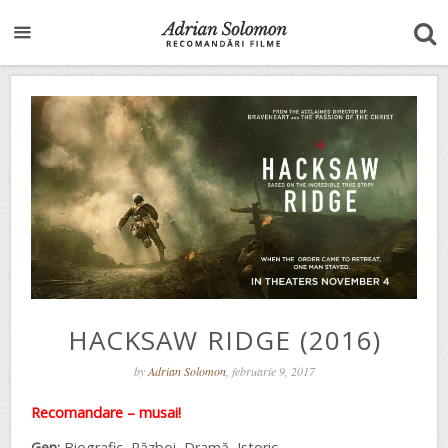
HACKSAW RIDGE (2016)
by
Adrian Solomon
, februarie 9, 2017
Recomandare – musai!
Gen:
Biografic, Război, Dramă, Istoric