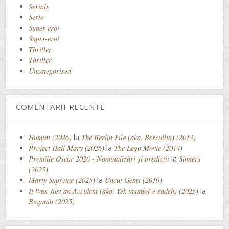
Seriale
Serie
Super-eroi
Super-eroi
Thriller
Thriller
Uncategorised
COMENTARII RECENTE
Humint (2026)
la
The Berlin File (aka. Bereullin) (2013)
Project Hail Mary (2026)
la
The Lego Movie (2014)
Premiile Oscar 2026 - Nominalizări și predicții
la
Sinners
(2025)
Marty Supreme (2025)
la
Uncut Gems (2019)
It Was Just an Accident (aka. Yek tasadof-e sadeh) (2025)
la
Bugonia (2025)