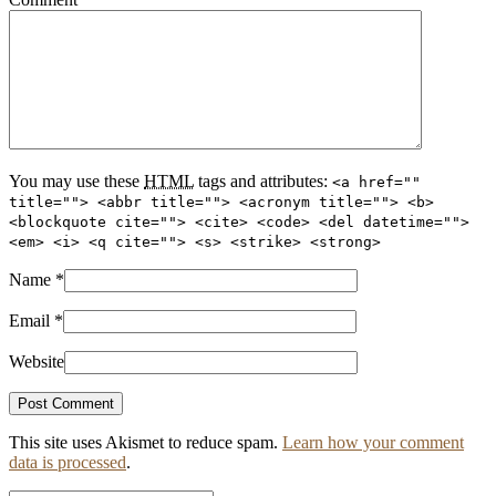
You may use these
HTML
tags and attributes:
<a href=""
title=""> <abbr title=""> <acronym title=""> <b>
<blockquote cite=""> <cite> <code> <del datetime="">
<em> <i> <q cite=""> <s> <strike> <strong>
Name
*
Email
*
Website
This site uses Akismet to reduce spam.
Learn how your comment
data is processed
.