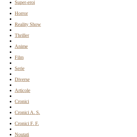
Super-eroi
Horror
Reality Show
Thriller
Anime
Film
Serie
Diverse
Articole
Cronici
Cronici A. S.
Cronici F. F.
Noutati