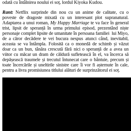
odată cu întâlnirea noului ei soț, lordul Kiyoka Kudou.
Rant:
Netflix surprinde din nou cu un anime de calitate, cu o
poveste de dragoste mixată cu un interesant plot supranatural.
Adaptarea a unui roman,
My Happy Marriage
te va face în general
trist, lipsit de speranță în urma primului episod, prezentând niște
personaje complet lipsite de umanitate în persoana familiei lui Miyo,
de a căror decădere te vei bucura nespus atunci când, inevitabil,
aceasta se va întâmpla. Folosită ca o monedă de schimb și văzut
doar ca un bun, tânăra crescută fără nici o speranță de a avea un
viitor cu măcar un dram de căldură sufletească în el, va încerca să
depășească traumele și trecutul întunecat care o bântuie, precum și
toate încercările și uneltirile sinistre care îi vor fi așternute în cale,
pentru a livra promisiunea titlului alături de surprinzătorul ei soț.