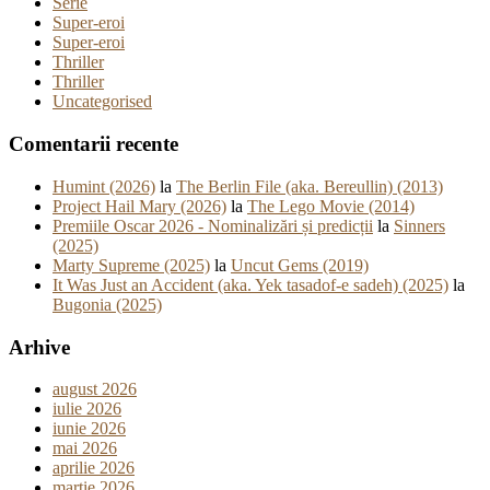
Serie
Super-eroi
Super-eroi
Thriller
Thriller
Uncategorised
Comentarii recente
Humint (2026)
la
The Berlin File (aka. Bereullin) (2013)
Project Hail Mary (2026)
la
The Lego Movie (2014)
Premiile Oscar 2026 - Nominalizări și predicții
la
Sinners
(2025)
Marty Supreme (2025)
la
Uncut Gems (2019)
It Was Just an Accident (aka. Yek tasadof-e sadeh) (2025)
la
Bugonia (2025)
Arhive
august 2026
iulie 2026
iunie 2026
mai 2026
aprilie 2026
martie 2026