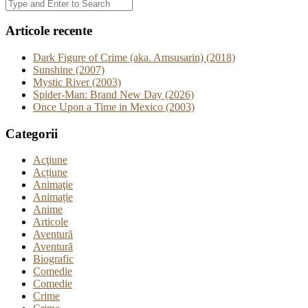
Articole recente
Dark Figure of Crime (aka. Amsusarin) (2018)
Sunshine (2007)
Mystic River (2003)
Spider-Man: Brand New Day (2026)
Once Upon a Time in Mexico (2003)
Categorii
Acţiune
Acțiune
Animaţie
Animație
Anime
Articole
Aventură
Aventură
Biografic
Comedie
Comedie
Crime