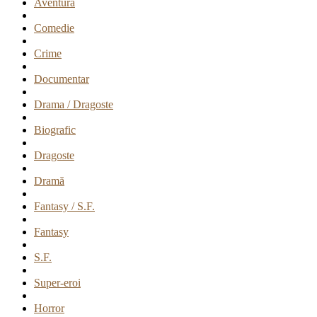
Aventură
Comedie
Crime
Documentar
Drama / Dragoste
Biografic
Dragoste
Dramă
Fantasy / S.F.
Fantasy
S.F.
Super-eroi
Horror