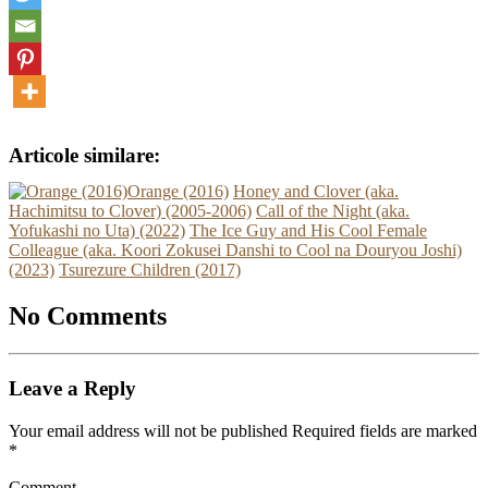
Articole similare:
Orange (2016)
Honey and Clover (aka.
Hachimitsu to Clover) (2005-2006)
Call of the Night (aka.
Yofukashi no Uta) (2022)
The Ice Guy and His Cool Female
Colleague (aka. Koori Zokusei Danshi to Cool na Douryou Joshi)
(2023)
Tsurezure Children (2017)
No Comments
Leave a Reply
Your email address will not be published Required fields are marked
*
Comment