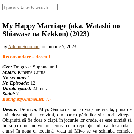
My Happy Marriage (aka. Watashi no
Shiawase na Kekkon) (2023)
by
Adrian Solomon
, octombrie 5, 2023
Recomandare – decent!
Gen:
Dragoste, Supranatural
Studio:
Kinema Citrus
Nr. sezoane:
1
Nr. Episoade:
12
Durată episod:
23 min.
Statut:
?
Rating MyAnimeList:
7.7
Despre:
De mică, Miyo Saimori a trăit o viață nefericită, plină de
ură, dezamăgiri și cruzimi, din partea părinților și surorii vitrege.
Obișnuită să fie doar o cârpă în jocurile lor crude, ea este trimisă să
fie soția unui individ misterios, cu o reputație infamă. Însă odată
ajunsă în noua ei locuință, viața lui Miyo se va schimba complet