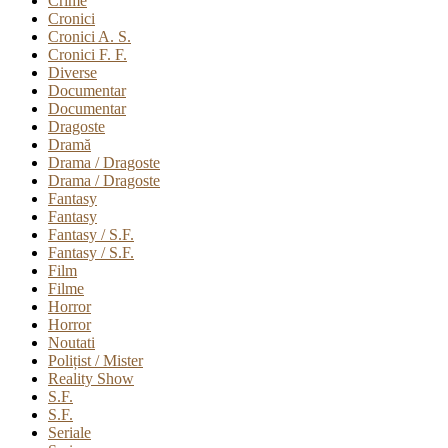
Crime
Cronici
Cronici A. S.
Cronici F. F.
Diverse
Documentar
Documentar
Dragoste
Dramă
Drama / Dragoste
Drama / Dragoste
Fantasy
Fantasy
Fantasy / S.F.
Fantasy / S.F.
Film
Filme
Horror
Horror
Noutati
Polițist / Mister
Reality Show
S.F.
S.F.
Seriale