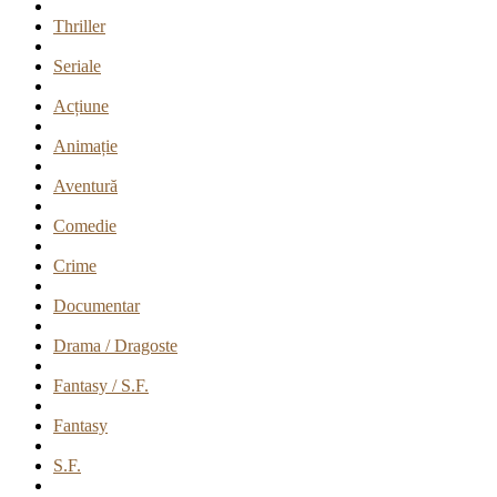
Thriller
Seriale
Acțiune
Animație
Aventură
Comedie
Crime
Documentar
Drama / Dragoste
Fantasy / S.F.
Fantasy
S.F.