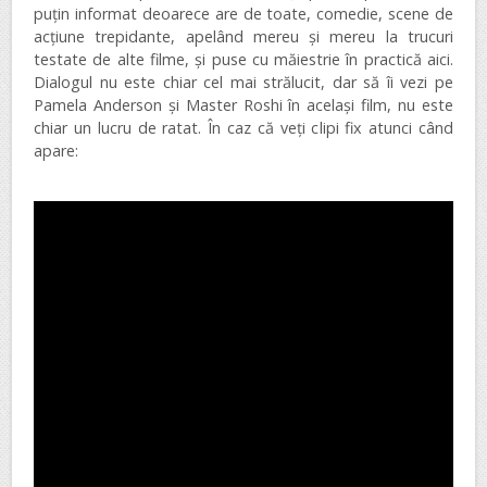
puțin informat deoarece are de toate, comedie, scene de
acțiune trepidante, apelând mereu și mereu la trucuri
testate de alte filme, și puse cu măiestrie în practică aici.
Dialogul nu este chiar cel mai strălucit, dar să îi vezi pe
Pamela Anderson și Master Roshi în același film, nu este
chiar un lucru de ratat. În caz că veți clipi fix atunci când
apare: