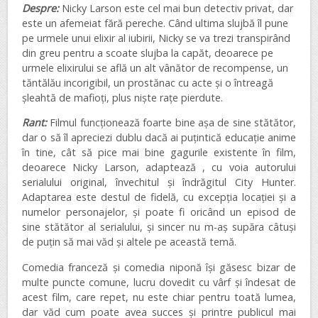
Despre:
Nicky Larson este cel mai bun detectiv privat, dar
este un afemeiat fără pereche. Când ultima slujbă îl pune
pe urmele unui elixir al iubirii, Nicky se va trezi transpirând
din greu pentru a scoate slujba la capăt, deoarece pe
urmele elixirului se află un alt vânător de recompense, un
tăntălău incorigibil, un prostănac cu acte și o întreagă
șleahtă de mafioți, plus niște rațe pierdute.
Rant:
Filmul funcționează foarte bine așa de sine stătător,
dar o să îl apreciezi dublu dacă ai puțintică educație anime
în tine, cât să pice mai bine gagurile existente în film,
deoarece Nicky Larson, adaptează , cu voia autorului
serialului original, învechitul și îndrăgitul City Hunter.
Adaptarea este destul de fidelă, cu excepția locației și a
numelor personajelor, și poate fi oricând un episod de
sine stătător al serialului, și sincer nu m-aș supăra câtuși
de puțin să mai văd și altele pe această temă.
Comedia franceză și comedia niponă își găsesc bizar de
multe puncte comune, lucru dovedit cu vârf și îndesat de
acest film, care repet, nu este chiar pentru toată lumea,
dar văd cum poate avea succes și printre publicul mai