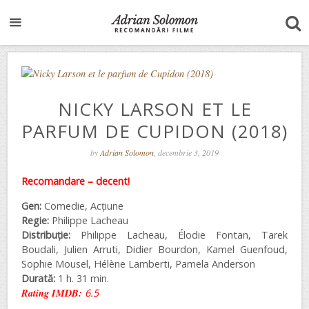
NICKY LARSON ET LE
PARFUM DE CUPIDON (2018)
by
Adrian Solomon
, decembrie 3, 2019
Recomandare – decent!
Gen:
Comedie, Acțiune
Regie:
Philippe Lacheau
Distribuție:
Philippe Lacheau, Élodie Fontan, Tarek
Boudali, Julien Arruti, Didier Bourdon, Kamel Guenfoud,
Sophie Mousel, Hélène Lamberti, Pamela Anderson
Durată:
1 h. 31 min.
Rating IMDB:
6.5