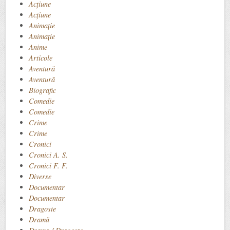
Acţiune
Acțiune
Animaţie
Animație
Anime
Articole
Aventură
Aventură
Biografic
Comedie
Comedie
Crime
Crime
Cronici
Cronici A. S.
Cronici F. F.
Diverse
Documentar
Documentar
Dragoste
Dramă