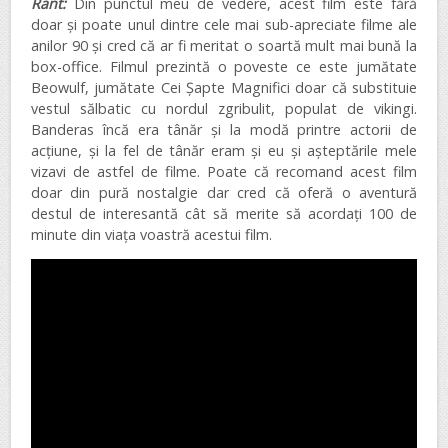
Rant:
Din punctul meu de vedere, acest film este fără
doar și poate unul dintre cele mai sub-apreciate filme ale
anilor 90 și cred că ar fi meritat o soartă mult mai bună la
box-office. Filmul prezintă o poveste ce este jumătate
Beowulf, jumătate Cei Șapte Magnifici doar că substituie
vestul sălbatic cu nordul zgribulit, populat de vikingi.
Banderas încă era tânăr și la modă printre actorii de
acțiune, și la fel de tânăr eram și eu și așteptările mele
vizavi de astfel de filme. Poate că recomand acest film
doar din pură nostalgie dar cred că oferă o aventură
destul de interesantă cât să merite să acordați 100 de
minute din viața voastră acestui film.