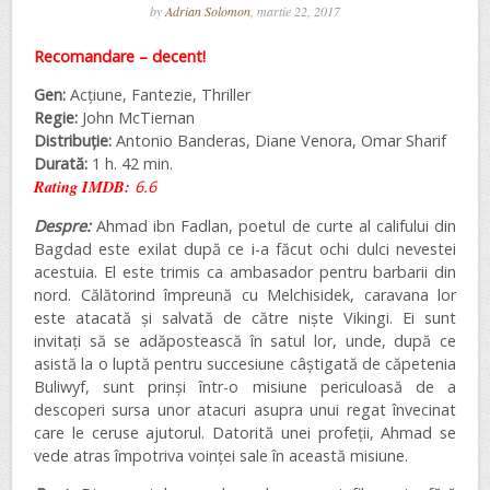
by
Adrian Solomon
, martie 22, 2017
Recomandare – decent!
Gen:
Acțiune, Fantezie, Thriller
Regie:
John McTiernan
Distribuție:
Antonio Banderas, Diane Venora, Omar Sharif
Durată:
1 h. 42 min.
Rating IMDB:
6.6
Despre:
Ahmad ibn Fadlan, poetul de curte al califului din
Bagdad este exilat după ce i-a făcut ochi dulci nevestei
acestuia. El este trimis ca ambasador pentru barbarii din
nord. Călătorind împreună cu Melchisidek, caravana lor
este atacată și salvată de către niște Vikingi. Ei sunt
invitați să se adăpostească în satul lor, unde, după ce
asistă la o luptă pentru succesiune câștigată de căpetenia
Buliwyf, sunt prinși într-o misiune periculoasă de a
descoperi sursa unor atacuri asupra unui regat învecinat
care le ceruse ajutorul. Datorită unei profeții, Ahmad se
vede atras împotriva voinței sale în această misiune.