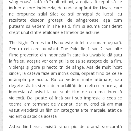
sângeroasă. Iată că în ultimii ani, atenția a început să se
îndrepte spre Indonezia, de unde a apărut Iko Uwais, care
ne propunea stilul Silat ca stil principal de luptă, cu
rezultate deseori grotești de sângeroase, așa cum
puteam să vedem în The Raid, film și acuma considerat
drept unul dintre etaloanele filmelor de acțiune.
The Night Comes for Us nu este defel o vizionare ușoară.
Pentru cei care au văzut The Raid fie 1 sau 2, sau alte
filme provenite din Indonezia în care Iko Uwais le dă șuțu
la fraieri, aceștia vor cam știi la ce să se aștepte de la film.
Violență și gore și hectolitri de sânge. Așa de mult încât
sincer, la câteva faze am închis ochii, oripilat fiind de ce se
întâmpla pe acolo. Ba că vedem mațe atârnate, sau
degete tăiate, și zeci de modalități de a felia cu maceta, ai
impresia că asiști la un snuff film de cea mai intensă
violență. Da, poate că încă sunt sub impresia a ceea ce
tocmai am terminat de vizionat, dar nu cred că am mai
văzut vreodată un film din categoria arte marțiale, atât de
violent și sadic ca acesta.
Astea fiind zise, există și un pic de dramă strecurată