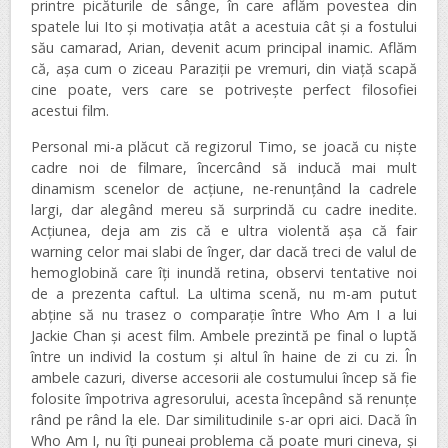
printre picăturile de sânge, în care aflăm povestea din
spatele lui Ito și motivația atât a acestuia cât și a fostului
său camarad, Arian, devenit acum principal inamic. Aflăm
că, așa cum o ziceau Paraziții pe vremuri, din viață scapă
cine poate, vers care se potrivește perfect filosofiei
acestui film.
Personal mi-a plăcut că regizorul Timo, se joacă cu niște
cadre noi de filmare, încercând să inducă mai mult
dinamism scenelor de acțiune, ne-renunțând la cadrele
largi, dar alegând mereu să surprindă cu cadre inedite.
Acțiunea, deja am zis că e ultra violentă așa că fair
warning celor mai slabi de înger, dar dacă treci de valul de
hemoglobină care îți inundă retina, observi tentative noi
de a prezenta caftul. La ultima scenă, nu m-am putut
abține să nu trasez o comparație între Who Am I a lui
Jackie Chan și acest film. Ambele prezintă pe final o luptă
între un individ la costum și altul în haine de zi cu zi. În
ambele cazuri, diverse accesorii ale costumului încep să fie
folosite împotriva agresorului, acesta începând să renunțe
rând pe rând la ele. Dar similitudinile s-ar opri aici. Dacă în
Who Am I, nu îți puneai problema că poate muri cineva, și