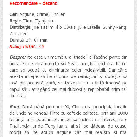
Recomandare – decent!
Gen:
Acțiune, Crime, Thriller
Regie:
Timo Tjahjanto
Distribuție:
Joe Taslim, Iko Uwais, Julie Estelle, Sunny Pang,
Zack Lee
Durată:
2 h. 01 min.
Rating IMDB:
7.0
Despre:
Ito este un membru al triadei, el făcând parte din
unitatea de elită numită Six Seas, aceștia fiind practic cei
care se ocupă cu eliminarea celor indezirabili. Dar când
acesta începe să fie cuprins de remușcări și dorește să
iasă din această viață, se trezește cu o țintă imensă pe
capul său, atrăgând cei mai dubioși și reprobabili criminali
din oraș.
Rant:
Dacă până prin anii 90, China era principala locație
de unde ne veneau filme cu caft de calitate, prin anii 2000
balanța a început încet, încet să încline, ca interes, spre
Thailanda, unde Tony Jaa și ai săi se dădeau de ceasul
morții să ne aducă acțiune cât mai realistă și mai