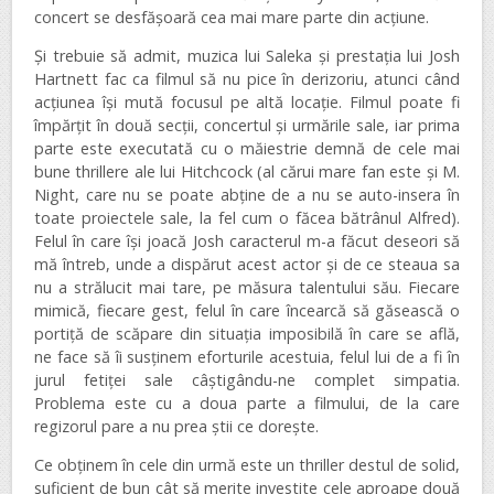
concert se desfășoară cea mai mare parte din acțiune.
Și trebuie să admit, muzica lui Saleka și prestația lui Josh
Hartnett fac ca filmul să nu pice în derizoriu, atunci când
acțiunea își mută focusul pe altă locație. Filmul poate fi
împărțit în două secții, concertul și urmările sale, iar prima
parte este executată cu o măiestrie demnă de cele mai
bune thrillere ale lui Hitchcock (al cărui mare fan este și M.
Night, care nu se poate abține de a nu se auto-insera în
toate proiectele sale, la fel cum o făcea bătrânul Alfred).
Felul în care își joacă Josh caracterul m-a făcut deseori să
mă întreb, unde a dispărut acest actor și de ce steaua sa
nu a strălucit mai tare, pe măsura talentului său. Fiecare
mimică, fiecare gest, felul în care încearcă să găsească o
portiță de scăpare din situația imposibilă în care se află,
ne face să îi susținem eforturile acestuia, felul lui de a fi în
jurul fetiței sale câștigându-ne complet simpatia.
Problema este cu a doua parte a filmului, de la care
regizorul pare a nu prea știi ce dorește.
Ce obținem în cele din urmă este un thriller destul de solid,
suficient de bun cât să merite investite cele aproape două