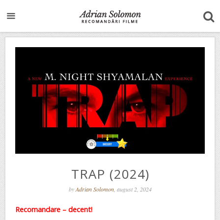
TRAP (2024)
by
Adrian Solomon
, august 2, 2024
Recomandare – decent!