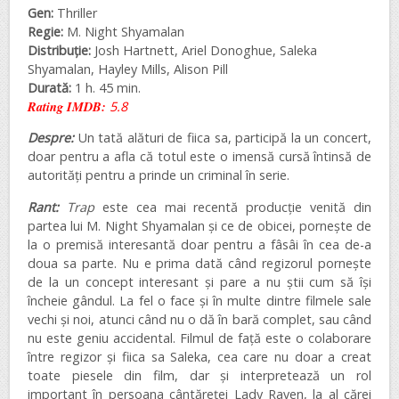
Gen:
Thriller
Regie:
M. Night Shyamalan
Distribuție:
Josh Hartnett, Ariel Donoghue, Saleka
Shyamalan, Hayley Mills, Alison Pill
Durată:
1 h. 45 min.
Rating IMDB:
5.8
Despre:
Un tată alături de fiica sa, participă la un concert,
doar pentru a afla că totul este o imensă cursă întinsă de
autorități pentru a prinde un criminal în serie.
Rant:
Trap
este cea mai recentă producție venită din
partea lui M. Night Shyamalan și ce de obicei, pornește de
la o premisă interesantă doar pentru a fâsâi în cea de-a
doua sa parte. Nu e prima dată când regizorul pornește
de la un concept interesant și pare a nu știi cum să își
încheie gândul. La fel o face și în multe dintre filmele sale
vechi și noi, atunci când nu o dă în bară complet, sau când
nu este geniu accidental. Filmul de față este o colaborare
între regizor și fiica sa Saleka, cea care nu doar a creat
toate piesele din film, dar și interpretează un rol
important în persoana cântăreței Lady Raven, la al cărei