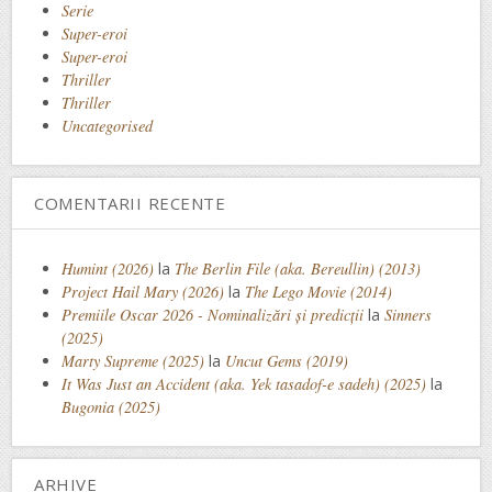
Serie
Super-eroi
Super-eroi
Thriller
Thriller
Uncategorised
COMENTARII RECENTE
Humint (2026)
la
The Berlin File (aka. Bereullin) (2013)
Project Hail Mary (2026)
la
The Lego Movie (2014)
Premiile Oscar 2026 - Nominalizări și predicții
la
Sinners
(2025)
Marty Supreme (2025)
la
Uncut Gems (2019)
It Was Just an Accident (aka. Yek tasadof-e sadeh) (2025)
la
Bugonia (2025)
ARHIVE