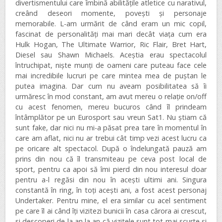
divertismentului care îmbină abilitățile atletice cu narativul,
creând deseori momente, povești și personaje
memorabile. L-am urmărit de când eram un mic copil,
fascinat de personalități mai mari decât viața cum era
Hulk Hogan, The Ultimate Warrior, Ric Flair, Bret Hart,
Diesel sau Shawn Michaels. Aceștia erau spectacolul
întruchipat, niște munți de oameni care puteau face cele
mai incredibile lucruri pe care mintea mea de puștan le
putea imagina. Dar cum nu aveam posibilitatea să îi
urmăresc în mod constant, am avut mereu o relație on/off
cu acest fenomen, mereu bucuros când îl prindeam
întâmplător pe un Eurosport sau vreun Sat1. Nu știam că
sunt fake, dar nici nu mi-a păsat prea tare în momentul în
care am aflat, nici nu ar trebui cât timp vezi acest lucru ca
pe oricare alt spectacol. După o îndelungată pauză am
prins din nou că îl transmiteau pe ceva post local de
sport, pentru ca apoi să îmi pierd din nou interesul doar
pentru a-l regăsi din nou în acești ultimi ani. Singura
constantă în ring, în toți acești ani, a fost acest personaj
Undertaker. Pentru mine, el era similar cu acel sentiment
pe care îl ai când îți vizitezi bunicii în casa cărora ai crescut,
si descoperi de la an la an că vizitele sunt tot mai scurte și