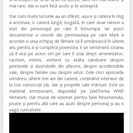
mai rare, dar ei sunt încă acolo și te așteaptă.
Dar cum toate lucrurile au un sfârșit, așa e și cariera în ring
a acestuia, o carieră lungă, bogată, în care doar rareori a
ieșit din personajul pe care îl întruchipa. Iar acest
documentar a izvorât din permisiunea pe care Mark a
acordat-o unui echipaj de filmare să îl urmărească în ultimii
ani, pentru a-și completa povestea. E un sentiment straniu
să îl vezi pe acest om pe care îl știai drept amenințător,
taciturn, intens, vorbind cu atâta candoare despre
prieteniile și dușmăniile din afacere, despre accidentările
sale, despre familie sau despre viitor. Cele cinci episoade
urmăresc ultimii trei ani din carieră, conținând interviuri de
la toți cunoscuții săi, dar și propriile sale mărturii. Este un
material emoționant, disponibil pe platforma WWE
Network, clar musai de vizionat pentru fanii fenomenului,
poate și pentru alții care au auzit despre personaj și au o
vagă curiozitate.