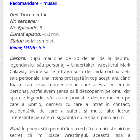
Recomandare – musai!
Gen:
Documentar
Nr. sezoane:
1
Nr. Episoade:
5
Durată episod:
~50 min.
Statut:
serial complet
Rating IMDB:
8.9
Despre:
După mai bine de 30 de ani de la debutul
legendarului său personaj – Undertaker, wrestlerul Mark
Calaway decide să se retragă și să deschidă cortina vieții
sale personale, una intens protejată în toți acești ani, când
foarte rare erau momentele în care acesta nu era în
personaj. Astfel avem șansa să îl descoperim pe omul din
spatele legendei, să-i auzim poveștile despre meseria pe
care a iubit-o, oamenii cu care a intrat în contact,
accidentările de care a suferit și multe alte lucruri
interesante pe care cu siguranță nu le știam până acum.
Rant:
În primul și în primul rând, cred că nu mai este nici un
secret că îmi place wrestlingul, această nișă a