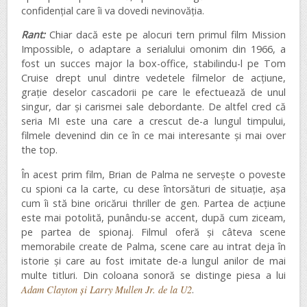
confidențial care îi va dovedi nevinovăția.
Rant:
Chiar dacă este pe alocuri tern primul film Mission
Impossible, o adaptare a serialului omonim din 1966, a
fost un succes major la box-office, stabilindu-l pe Tom
Cruise drept unul dintre vedetele filmelor de acțiune,
grație deselor cascadorii pe care le efectuează de unul
singur, dar și carismei sale debordante. De altfel cred că
seria MI este una care a crescut de-a lungul timpului,
filmele devenind din ce în ce mai interesante și mai over
the top.
În acest prim film, Brian de Palma ne servește o poveste
cu spioni ca la carte, cu dese întorsături de situație, așa
cum îi stă bine oricărui thriller de gen. Partea de acțiune
este mai potolită, punându-se accent, după cum ziceam,
pe partea de spionaj. Filmul oferă și câteva scene
memorabile create de Palma, scene care au intrat deja în
istorie și care au fost imitate de-a lungul anilor de mai
multe titluri. Din coloana sonoră se distinge piesa a lui
Adam Clayton și Larry Mullen Jr. de la U2
.