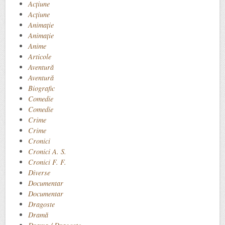
Acţiune
Acțiune
Animaţie
Animație
Anime
Articole
Aventură
Aventură
Biografic
Comedie
Comedie
Crime
Crime
Cronici
Cronici A. S.
Cronici F. F.
Diverse
Documentar
Documentar
Dragoste
Dramă