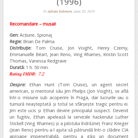
(1996)
by
Adrian Solomon
, iunie 20, 2018
Recomandare – musai
!
Gen:
Acțiune, Spionaj
Regie:
Brian De Palma
Distribuție:
Tom Cruise, Jon Voight, Henry Czerny,
Emmanuelle Béart, Jean Reno, Ving Rhames, Kristin Scott
Thomas, Vanessa Redgrave
Durată:
1 h. 50 min.
Rating IMDB
:
7.2
Despre:
Ethan Hunt (Tom Cruise), un agent secret
american, și mentorul său Jim Phelps (Jon Voight), se află
într-o misiune sub acoperire în Praga, dar lucrurile iau o
turnură neașteptată și totul se sfârșește tragic pentru ei.
Jim este ucis și Ethan devine principalul suspect. Devenit
un fugitiv, Ethan apelează la serviciile hackerului Luther
Stickell (Ving Rhames) și a pilotului îndrăzneț Franz Krieger
(Jean Reno) pentru a-l ajuta să pătrundă într-o clădire CIA
aproape impenetrabilă, pentru a găsi un document