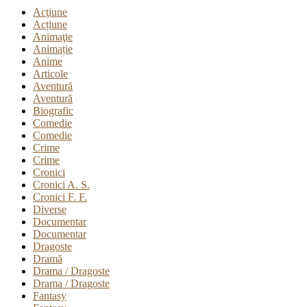
Acţiune
Acțiune
Animaţie
Animație
Anime
Articole
Aventură
Aventură
Biografic
Comedie
Comedie
Crime
Crime
Cronici
Cronici A. S.
Cronici F. F.
Diverse
Documentar
Documentar
Dragoste
Dramă
Drama / Dragoste
Drama / Dragoste
Fantasy