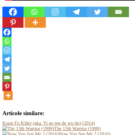
Articole similare:
Kung Fu Killer (aka. Yi ge ren de wu lin) (2014)
The 13th Warrior (1999)
Now You See Me 2 (2016)