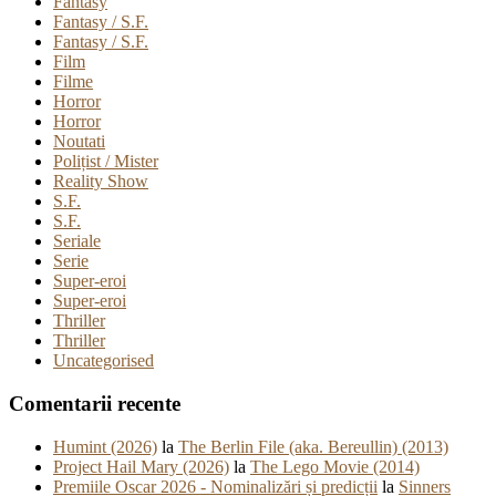
Fantasy
Fantasy / S.F.
Fantasy / S.F.
Film
Filme
Horror
Horror
Noutati
Polițist / Mister
Reality Show
S.F.
S.F.
Seriale
Serie
Super-eroi
Super-eroi
Thriller
Thriller
Uncategorised
Comentarii recente
Humint (2026)
la
The Berlin File (aka. Bereullin) (2013)
Project Hail Mary (2026)
la
The Lego Movie (2014)
Premiile Oscar 2026 - Nominalizări și predicții
la
Sinners