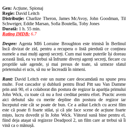
Gen:
Acțiune, Spionaj
Regie:
David Leitch
Distribuție:
Charlize Theron, James McAvoy, John Goodman, Til
Schweiger, Eddie Marsan, Sofia Boutella, Toby Jones
Durată:
1 h. 55 min.
Rating IMDB:
6.7
Despre:
Agenta MI6 Lorraine Broughton este trimisă în Berlinul
încă divizat de zid, pentru a recupera o listă pierdută ce conținea
numele a mai mulți agenți secreți. Cum mai toate puterile își doreau
această listă, ea va trebui să înfrunte diverși agenți secreți, fiecare cu
propriile sale agende, și mai presus de toate, să urmeze sfatul
prietenului ei ucis, să nu se încreadă în nimeni.
Rant:
David Leitch este un nume care deocamdată nu spune prea
multe. Fost cascador și dublură pentru Brad Pitt sau Van Damme
prin anii 90, el a colaborat din postura de regizor la apariția primului
John Wick, cu toate că nu a fost creditat pentru efort. Practic avem
aici debutul său cu merite depline din postura de regizor iar
începutul este cât se poate de bun. Ce a arătat Leitch cu acest film
este că poate fi foarte stilat, și că știe face scene de acțiune foarte
mișto, lucru dovedit și în John Wick. Viitorul sună bine pentru el,
fiind deja atașat să regizeze Deadpool 2, un film care ar trebui să îi
vină ca o mănușă.