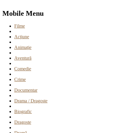
Mobile Menu
Filme
Acţiune
Animaţie
Aventură
Comedie
Crime
Documentar
Drama / Dragoste
Biografic
Dragoste
Dramă