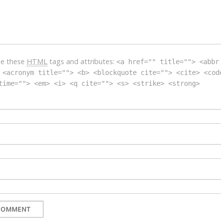
se these
HTML
tags and attributes:
<a href="" title=""> <abbr
 <acronym title=""> <b> <blockquote cite=""> <cite> <cod
time=""> <em> <i> <q cite=""> <s> <strike> <strong>