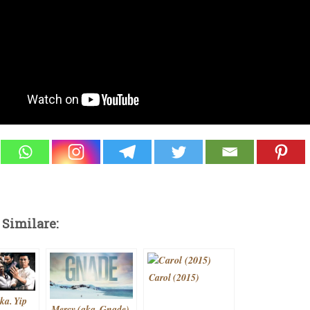
 Similare:
Carol (2015)
ka. Yip
Mercy (aka. Gnade)