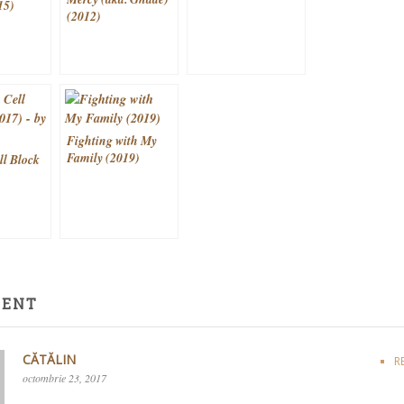
15)
(2012)
Fighting with My
Family (2019)
ll Block
MENT
CĂTĂLIN
R
octombrie 23, 2017