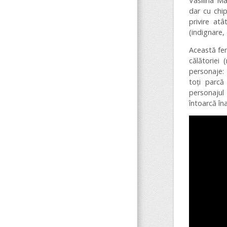
Vasilina M
dar cu chip
privire atâ
(indignare,
Această fem
călătoriei 
personaje: a
toţi parcă
personajul
întoarcă în