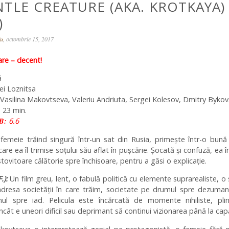
NTLE CREATURE (AKA. KROTKAYA)
)
iu
, octombrie 15, 2017
e – decent!
ă
i Loznitsa
Vasilina Makovtseva, Valeriu Andriuta, Sergei Kolesov, Dmitry Bykov
 23 min.
B:
6.6
emeie trăind singură într-un sat din Rusia, primește într-o bună
are ea îl trimise soțului său aflat în pușcărie. Șocată și confuză, ea 
stovitoare călătorie spre închisoare, pentru a găsi o explicație.
.):
Un film greu, lent, o fabulă politică cu elemente suprarealiste, o 
adresa societăţii în care trăim, societate pe drumul spre dezuman
ul spre iad. Pelicula este încărcată de momente nihiliste, pli
încât e uneori dificil sau deprimant să continui vizionarea până la cap