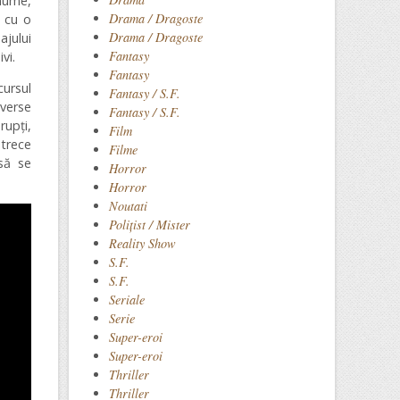
nume,
Drama / Dragoste
r cu o
Drama / Dragoste
ajului
Fantasy
vi.
Fantasy
cursul
Fantasy / S.F.
iverse
Fantasy / S.F.
rupţi,
Film
trece
Filme
să se
Horror
Horror
Noutati
Polițist / Mister
Reality Show
S.F.
S.F.
Seriale
Serie
Super-eroi
Super-eroi
Thriller
Thriller