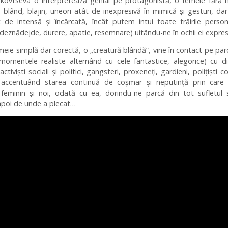
akovtseva o interpretează genial pe protagonistă, o femeie fără 
 blând, blajin, uneori atât de inexpresivă în mimică şi gesturi, da
t de intensă şi încărcată, încât putem intui toate trăirile person
 deznădejde, durere, apatie, resemnare) uitându-ne în ochii ei expresi
eie simplă dar corectă, o „creatură blândă”, vine în contact pe par
(momentele realiste alternând cu cele fantastice, alegorice) cu d
ctivişti sociali şi politici, gangsteri, proxeneţi, gardieni, poliţişti co
 accentuând starea continuă de coşmar şi neputinţă prin care 
 feminin şi noi, odată cu ea, dorindu-ne parcă din tot sufletul 
apoi de unde a plecat…