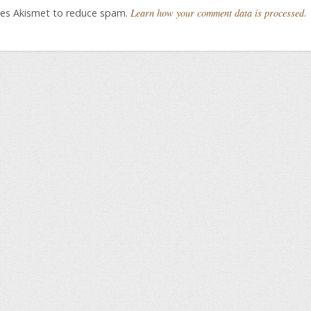
uses Akismet to reduce spam.
Learn how your comment data is processed
.