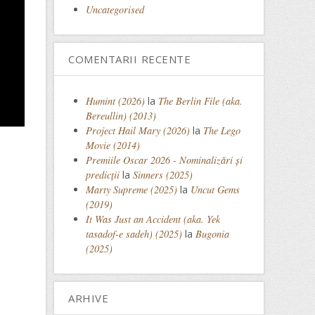
Uncategorised
COMENTARII RECENTE
Humint (2026)
la
The Berlin File (aka.
Bereullin) (2013)
Project Hail Mary (2026)
la
The Lego
Movie (2014)
Premiile Oscar 2026 - Nominalizări și
predicții
la
Sinners (2025)
Marty Supreme (2025)
la
Uncut Gems
(2019)
It Was Just an Accident (aka. Yek
tasadof-e sadeh) (2025)
la
Bugonia
(2025)
ARHIVE