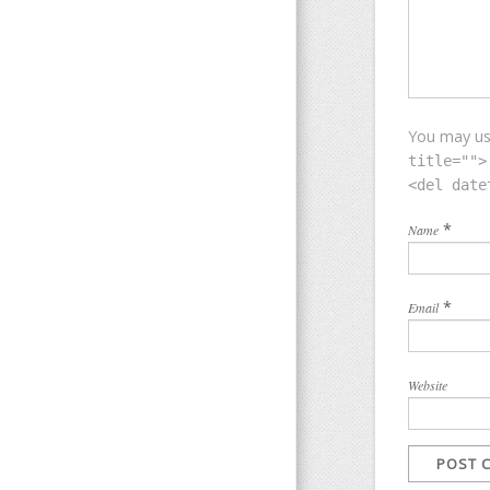
You may u
title="">
<del date
*
Name
*
Email
Website