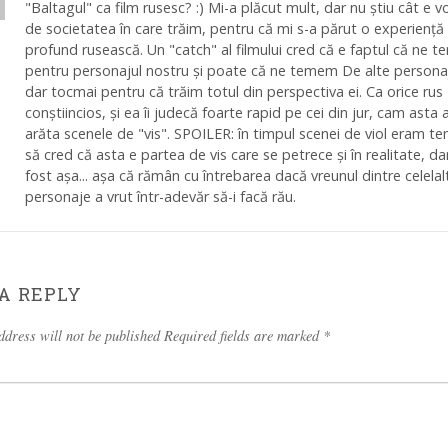
"Baltagul" ca film rusesc? :) Mi-a plăcut mult, dar nu știu cât e v
de societatea în care trăim, pentru că mi s-a părut o experiență
profund rusească. Un "catch" al filmului cred că e faptul că ne 
pentru personajul nostru și poate că ne temem De alte persona
dar tocmai pentru că trăim totul din perspectiva ei. Ca orice rus
conștiincios, și ea îi judecă foarte rapid pe cei din jur, cam asta 
arăta scenele de "vis". SPOILER: în timpul scenei de viol eram te
să cred că asta e partea de vis care se petrece și în realitate, da
fost așa... așa că rămân cu întrebarea dacă vreunul dintre celelal
personaje a vrut într-adevăr să-i facă rău.
A REPLY
ddress will not be published Required fields are marked
*