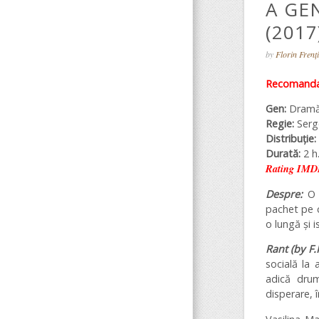
A GE
(2017
by
Florin Frenț
Recomandar
Gen:
Dram
Regie:
Serge
Distribuție:
Durată:
2 h.
Rating IMD
Despre:
O f
pachet pe c
o lungă și i
Rant (by F.F
socială la 
adică drum
disperare, 