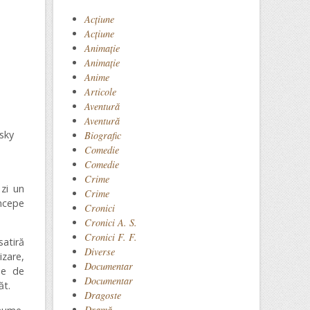
Acţiune
Acțiune
Animaţie
Animație
Anime
Articole
Aventură
Aventură
sky
Biografic
Comedie
Comedie
Crime
 zi un
Crime
începe
Cronici
Cronici A. S.
Cronici F. F.
satiră
Diverse
izare,
Documentar
ne de
Documentar
ăt.
Dragoste
Dramă