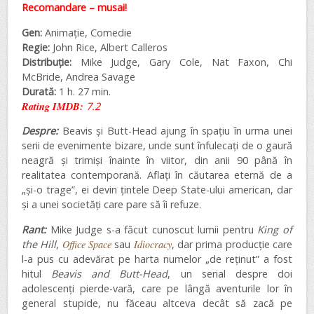
Recomandare – musai
!
Gen:
Animație, Comedie
Regie:
John Rice, Albert Calleros
Distribuție:
Mike Judge, Gary Cole, Nat Faxon, Chi
McBride, Andrea Savage
Durată:
1 h. 27 min.
Rating IMDB:
7.2
Despre:
Beavis și Butt-Head ajung în spațiu în urma unei
serii de evenimente bizare, unde sunt înfulecați de o gaură
neagră și trimiși înainte în viitor, din anii 90 până în
realitatea contemporană. Aflați în căutarea eternă de a
„și-o trage”, ei devin țintele Deep State-ului american, dar
și a unei societăți care pare să îi refuze.
Rant:
Mike Judge s-a făcut cunoscut lumii pentru
King of
the Hill
,
Office Space
sau
Idiocracy
, dar prima producție care
l-a pus cu adevărat pe harta numelor „de reținut” a fost
hitul
Beavis and Butt-Head
, un serial despre doi
adolescenți pierde-vară, care pe lângă aventurile lor în
general stupide, nu făceau altceva decât să zacă pe