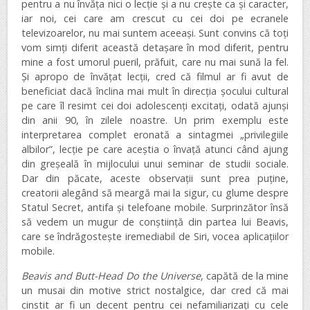
pentru a nu învăța nici o lecție și a nu crește ca și caracter,
iar noi, cei care am crescut cu cei doi pe ecranele
televizoarelor, nu mai suntem aceeași. Sunt convins că toți
vom simți diferit această detașare în mod diferit, pentru
mine a fost umorul pueril, prăfuit, care nu mai sună la fel.
Și apropo de învățat lecții, cred că filmul ar fi avut de
beneficiat dacă înclina mai mult în direcția șocului cultural
pe care îl resimt cei doi adolescenți excitați, odată ajunși
din anii 90, în zilele noastre. Un prim exemplu este
interpretarea complet eronată a sintagmei „privilegiile
albilor”, lecție pe care aceștia o învață atunci când ajung
din greșeală în mijlocului unui seminar de studii sociale.
Dar din păcate, aceste observații sunt prea puține,
creatorii alegând să meargă mai la sigur, cu glume despre
Statul Secret, antifa și telefoane mobile. Surprinzător însă
să vedem un mugur de conștiință din partea lui Beavis,
care se îndrăgostește iremediabil de Siri, vocea aplicațiilor
mobile.
Beavis and Butt-Head Do the Universe
, capătă de la mine
un musai din motive strict nostalgice, dar cred că mai
cinstit ar fi un decent pentru cei nefamiliarizați cu cele