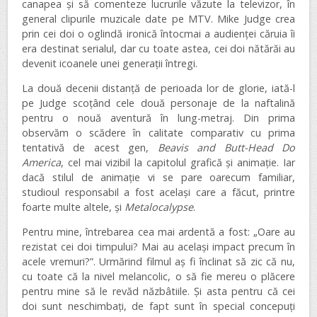
canapea și să comenteze lucrurile văzute la televizor, în
general clipurile muzicale date pe MTV. Mike Judge crea
prin cei doi o oglindă ironică întocmai a audienței căruia îi
era destinat serialul, dar cu toate astea, cei doi nătărăi au
devenit icoanele unei generații întregi.
La două decenii distanță de perioada lor de glorie, iată-l
pe Judge scoțând cele două personaje de la naftalină
pentru o nouă aventură în lung-metraj. Din prima
observăm o scădere în calitate comparativ cu prima
tentativă de acest gen,
Beavis and Butt-Head Do
America
, cel mai vizibil la capitolul grafică și animație. Iar
dacă stilul de animație vi se pare oarecum familiar,
studioul responsabil a fost același care a făcut, printre
foarte multe altele, și
Metalocalypse
.
Pentru mine, întrebarea cea mai ardentă a fost: „Oare au
rezistat cei doi timpului? Mai au același impact precum în
acele vremuri?”. Urmărind filmul aș fi înclinat să zic că nu,
cu toate că la nivel melancolic, o să fie mereu o plăcere
pentru mine să le revăd năzbâtiile. Și asta pentru că cei
doi sunt neschimbați, de fapt sunt în special concepuți