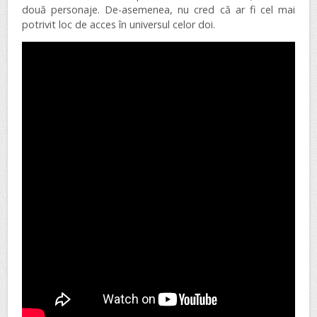
două personaje. De-asemenea, nu cred că ar fi cel mai
potrivit loc de acces în universul celor doi.