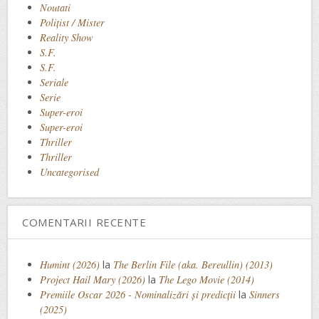
Noutati
Polițist / Mister
Reality Show
S.F.
S.F.
Seriale
Serie
Super-eroi
Super-eroi
Thriller
Thriller
Uncategorised
COMENTARII RECENTE
Humint (2026)
la
The Berlin File (aka. Bereullin) (2013)
Project Hail Mary (2026)
la
The Lego Movie (2014)
Premiile Oscar 2026 - Nominalizări și predicții
la
Sinners
(2025)