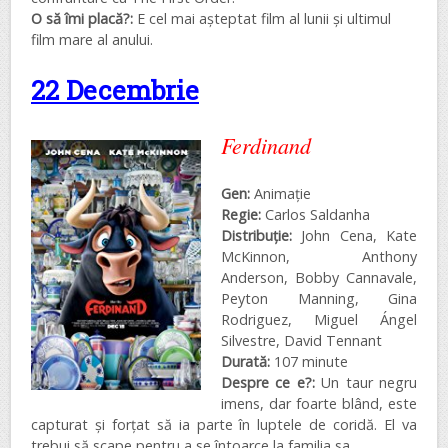
O să îmi placă?:
E cel mai așteptat film al lunii și ultimul
film mare al anului.
22 Decembrie
Ferdinand
Gen:
Animație
Regie:
Carlos Saldanha
Distribuţie:
John Cena, Kate
McKinnon, Anthony
Anderson, Bobby Cannavale,
Peyton Manning, Gina
Rodriguez, Miguel Ángel
Silvestre, David Tennant
Durată:
107 minute
Despre ce e?:
Un taur negru
imens, dar foarte blând, este
capturat și forțat să ia parte în luptele de coridă. El va
trebui să scape pentru a se întoarce la familia sa.