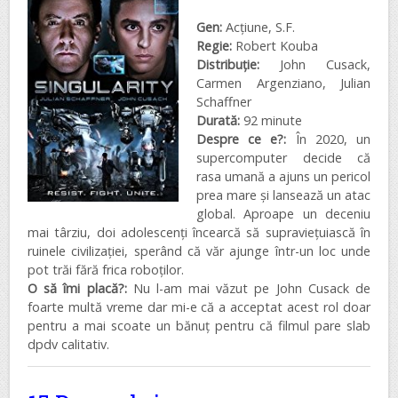
Gen:
Acțiune, S.F.
Regie:
Robert Kouba
Distribuţie:
John Cusack,
Carmen Argenziano, Julian
Schaffner
Durată:
92 minute
Despre ce e?:
În 2020, un
supercomputer decide că
rasa umană a ajuns un pericol
prea mare și lansează un atac
global. Aproape un deceniu
mai târziu, doi adolescenți încearcă să supraviețuiască în
ruinele civilizației, sperând că văr ajunge într-un loc unde
pot trăi fără frica roboților.
O să îmi placă?:
Nu l-am mai văzut pe John Cusack de
foarte multă vreme dar mi-e că a acceptat acest rol doar
pentru a mai scoate un bănuț pentru că filmul pare slab
dpdv calitativ.