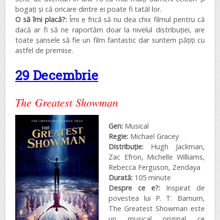
bogați și că oricare dintre ei poate fi tatăl lor.
O să îmi placă?:
Îmi e frică să nu dea chix filmul pentru că
dacă ar fi să ne raportăm doar la nivelul distribuției, are
toate șansele să fie un film fantastic dar suntem pățiți cu
astfel de premise.
29 Decembrie
The Greatest Showman
Gen:
Musical
Regie:
Michael Gracey
Distribuţie:
Hugh Jackman,
Zac Efron, Michelle Williams,
Rebecca Ferguson, Zendaya
Durată:
105 minute
Despre ce e?:
Inspirat de
povestea lui P. T. Barnum,
The Greatest Showman este
un musical original ce