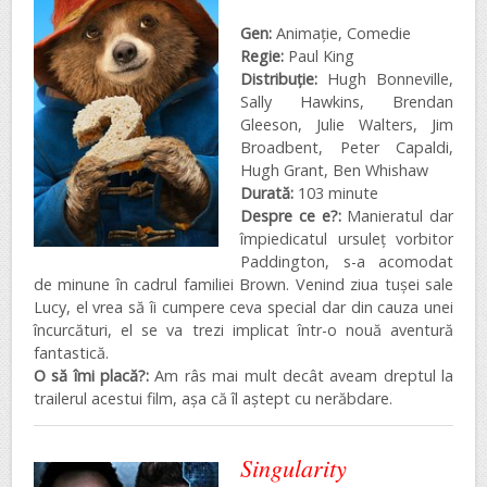
Gen:
Animație, Comedie
Regie:
Paul King
Distribuţie:
Hugh Bonneville,
Sally Hawkins, Brendan
Gleeson, Julie Walters, Jim
Broadbent, Peter Capaldi,
Hugh Grant, Ben Whishaw
Durată:
103 minute
Despre ce e?:
Manieratul dar
împiedicatul ursuleț vorbitor
Paddington, s-a acomodat
de minune în cadrul familiei Brown. Venind ziua tușei sale
Lucy, el vrea să îi cumpere ceva special dar din cauza unei
încurcături, el se va trezi implicat într-o nouă aventură
fantastică.
O să îmi placă?:
Am râs mai mult decât aveam dreptul la
trailerul acestui film, așa că îl aștept cu nerăbdare.
Singularity