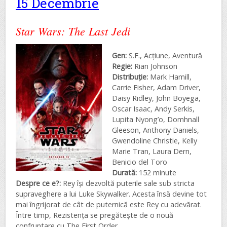
15 Decembrie
Star Wars: The Last Jedi
Gen:
S.F., Acțiune, Aventură
Regie:
Rian Johnson
Distribuţie:
Mark Hamill,
Carrie Fisher, Adam Driver,
Daisy Ridley, John Boyega,
Oscar Isaac, Andy Serkis,
Lupita Nyong’o, Domhnall
Gleeson, Anthony Daniels,
Gwendoline Christie, Kelly
Marie Tran, Laura Dern,
Benicio del Toro
Durată:
152 minute
Despre ce e?:
Rey își dezvoltă puterile sale sub stricta
supraveghere a lui Luke Skywalker. Acesta însă devine tot
mai îngrijorat de cât de puternică este Rey cu adevărat.
Între timp, Rezistența se pregătește de o nouă
confruntare cu The First Order.