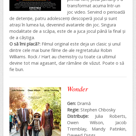
transformat acuma într-un
joc video. Servind o perioadă
de detenție, patru adolescenți descoperă jocul și sunt
atrași în lumea lui, devenind avatarele din joc. Singura
modalitate de a scăpa, este de a juca jocul până la final și
de a câștiga.
O să îmi placă?:
Filmul original este deja un clasic și unul
dintre cele mai bune filme de-ale regretatului Robin
Williams. Rock / Hart au chemistry cu toate ca ultimul
devine tot mai agasant, dar rămâne de văzut. Poate o să
fie bun.
Wonder
Gen:
Dramă
Regie:
Stephen Chbosky
Distribuţie:
Julia Roberts,
Owen Wilson, Jacob
Tremblay, Mandy Patinkin,
Daveed Diggs