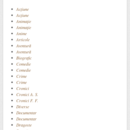
Acţiune
Acțiune
Animaţie
Animație
Anime
Articole
Aventură
Aventură
Biografic
Comedie
Comedie
Crime
Crime
Cronici
Cronici A. S.
Cronici F. F.
Diverse
Documentar
Documentar
Dragoste