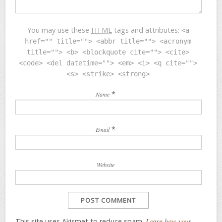
You may use these
HTML
tags and attributes:
<a
href="" title=""> <abbr title=""> <acronym
title=""> <b> <blockquote cite=""> <cite>
<code> <del datetime=""> <em> <i> <q cite="">
<s> <strike> <strong>
*
Name
*
Email
Website
This site uses Akismet to reduce spam.
Learn how your