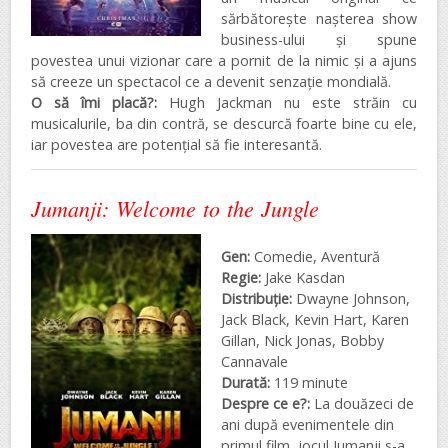
sărbătorește nașterea show
business-ului și spune
povestea unui vizionar care a pornit de la nimic și a ajuns
să creeze un spectacol ce a devenit senzație mondială.
O să îmi placă?:
Hugh Jackman nu este străin cu
musicalurile, ba din contră, se descurcă foarte bine cu ele,
iar povestea are potențial să fie interesantă.
Jumanji: Welcome to the Jungle
Gen:
Comedie, Aventură
Regie:
Jake Kasdan
Distribuţie:
Dwayne Johnson,
Jack Black, Kevin Hart, Karen
Gillan, Nick Jonas, Bobby
Cannavale
Durată:
119 minute
Despre ce e?:
La douăzeci de
ani după evenimentele din
primul film, jocul Jumanji s-a