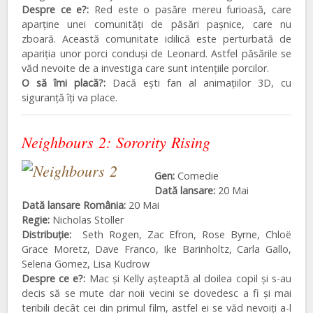
Despre ce e?:
Red este o pasăre mereu furioasă, care
aparține unei comunități de păsări pașnice, care nu
zboară. Această comunitate idilică este perturbată de
apariția unor porci conduși de Leonard. Astfel păsările se
văd nevoite de a investiga care sunt intențiile porcilor.
O să îmi placă?:
Dacă ești fan al animațiilor 3D, cu
siguranță îți va place.
Neighbours 2: Sorority Rising
Gen:
Comedie
Dată lansare:
20 Mai
Dată lansare România:
20 Mai
Regie:
Nicholas Stoller
Distribuţie:
Seth Rogen, Zac Efron, Rose Byrne, Chloë
Grace Moretz, Dave Franco, Ike Barinholtz, Carla Gallo,
Selena Gomez, Lisa Kudrow
Despre ce e?:
Mac și Kelly așteaptă al doilea copil și s-au
decis să se mute dar noii vecini se dovedesc a fi și mai
teribili decât cei din primul film, astfel ei se văd nevoiți a-l