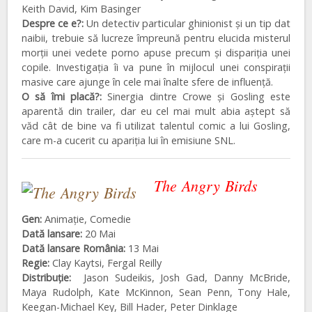
Keith David, Kim Basinger
Despre ce e?:
Un detectiv particular ghinionist și un tip dat
naibii, trebuie să lucreze împreună pentru elucida misterul
morții unei vedete porno apuse precum și dispariția unei
copile. Investigația îi va pune în mijlocul unei conspirații
masive care ajunge în cele mai înalte sfere de influență.
O să îmi placă?:
Sinergia dintre Crowe și Gosling este
aparentă din trailer, dar eu cel mai mult abia aștept să
văd cât de bine va fi utilizat talentul comic a lui Gosling,
care m-a cucerit cu apariția lui în emisiune SNL.
The Angry Birds
Gen:
Animație, Comedie
Dată lansare:
20 Mai
Dată lansare România:
13 Mai
Regie:
Clay Kaytsi, Fergal Reilly
Distribuţie:
Jason Sudeikis, Josh Gad, Danny McBride,
Maya Rudolph, Kate McKinnon, Sean Penn, Tony Hale,
Keegan-Michael Key, Bill Hader, Peter Dinklage