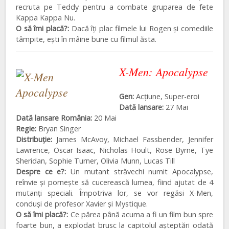
recruta pe Teddy pentru a combate gruparea de fete
Kappa Kappa Nu.
O să îmi placă?:
Dacă îți plac filmele lui Rogen și comediile
tâmpite, ești în mâine bune cu filmul ăsta.
X-Men: Apocalypse
Gen:
Acțiune, Super-eroi
Dată lansare:
27 Mai
Dată lansare România:
20 Mai
Regie:
Bryan Singer
Distribuţie:
James McAvoy, Michael Fassbender, Jennifer
Lawrence, Oscar Isaac, Nicholas Hoult, Rose Byrne, Tye
Sheridan, Sophie Turner, Olivia Munn, Lucas Till
Despre ce e?:
Un mutant străvechi numit Apocalypse,
reînvie și pornește să cucerească lumea, fiind ajutat de 4
mutanți speciali. Împotriva lor, se vor regăsi X-Men,
conduși de profesor Xavier și Mystique.
O să îmi placă?:
Ce părea până acuma a fi un film bun spre
foarte bun, a explodat brusc la capitolul așteptări odată