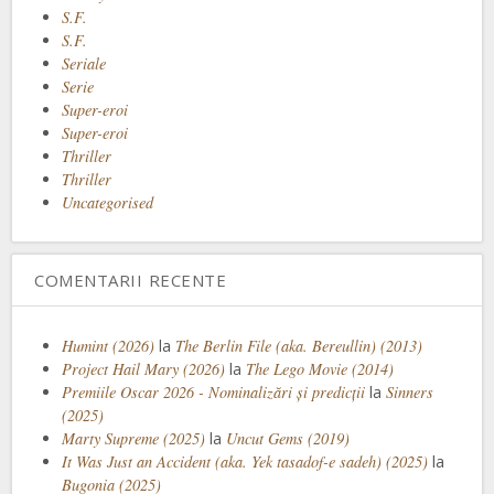
S.F.
S.F.
Seriale
Serie
Super-eroi
Super-eroi
Thriller
Thriller
Uncategorised
COMENTARII RECENTE
Humint (2026)
la
The Berlin File (aka. Bereullin) (2013)
Project Hail Mary (2026)
la
The Lego Movie (2014)
Premiile Oscar 2026 - Nominalizări și predicții
la
Sinners
(2025)
Marty Supreme (2025)
la
Uncut Gems (2019)
It Was Just an Accident (aka. Yek tasadof-e sadeh) (2025)
la
Bugonia (2025)