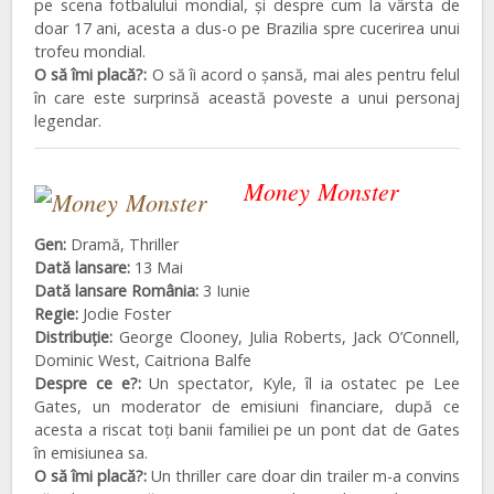
pe scena fotbalului mondial, și despre cum la vârsta de
doar 17 ani, acesta a dus-o pe Brazilia spre cucerirea unui
trofeu mondial.
O să îmi placă?:
O să îi acord o șansă, mai ales pentru felul
în care este surprinsă această poveste a unui personaj
legendar.
Money Monster
Gen:
Dramă, Thriller
Dată lansare:
13 Mai
Dată lansare România:
3 Iunie
Regie:
Jodie Foster
Distribuţie:
George Clooney, Julia Roberts, Jack O’Connell,
Dominic West, Caitriona Balfe
Despre ce e?:
Un spectator, Kyle, îl ia ostatec pe Lee
Gates, un moderator de emisiuni financiare, după ce
acesta a riscat toți banii familiei pe un pont dat de Gates
în emisiunea sa.
O să îmi placă?:
Un thriller care doar din trailer m-a convins