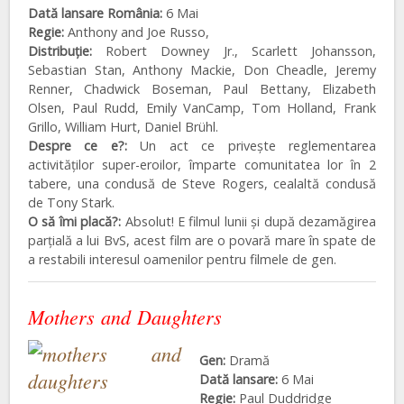
Dată lansare România:
6 Mai
Regie:
Anthony and Joe Russo,
Distribuţie:
Robert Downey Jr., Scarlett Johansson,
Sebastian Stan, Anthony Mackie, Don Cheadle, Jeremy
Renner, Chadwick Boseman, Paul Bettany, Elizabeth
Olsen, Paul Rudd, Emily VanCamp, Tom Holland, Frank
Grillo, William Hurt, Daniel Brühl.
Despre ce e?:
Un act ce privește reglementarea
activităților super-eroilor, împarte comunitatea lor în 2
tabere, una condusă de Steve Rogers, cealaltă condusă
de Tony Stark.
O să îmi placă?:
Absolut! E filmul lunii și după dezamăgirea
parțială a lui BvS, acest film are o povară mare în spate de
a restabili interesul oamenilor pentru filmele de gen.
Mothers and Daughters
Gen:
Dramă
Dată lansare:
6 Mai
Regie:
Paul Duddridge