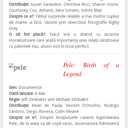
Distribuţie:
Susan Sarandon, Christina Ricci, Sharon Stone,
Courteney Cox, Ashanti, Mira Sorvino, Selma Blair
Despre ce e?:
Filmul surprinde relațiile a mai multor cupluri
de mame și fiice, văzute prin obiectivul fotografei Rigby
Gray.
O să îmi placă?:
Dacă vrei o dramă cu accente
moralizatoare care arată importanța unei relații sănătoase
cu părintele tău, atunci ești în locul perfect.
Pele: Birth of a
Legend
Gen:
Documentar
Dată lansare:
6 Mai
Regie:
Jeff Zimbalist and Michael Zimbalist
Distribuţie:
Kevin de Paula, Vincent D’Onofrio, Rodrigo
Santoro, Diego Boneta, Colm Meane
Despre ce e?:
Despre începuturile carierei legendarului
Pele, de la viața sa de copil sărac, ascensiunea fulminantă