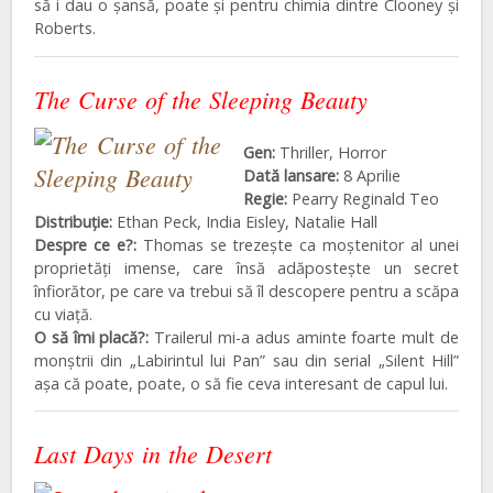
să i dau o șansă, poate și pentru chimia dintre Clooney și
Roberts.
The Curse of the Sleeping Beauty
Gen:
Thriller, Horror
Dată lansare:
8 Aprilie
Regie:
Pearry Reginald Teo
Distribuţie:
Ethan Peck
,
India Eisley
,
Natalie Hall
Despre ce e?:
Thomas se trezește ca moștenitor al unei
proprietăți imense, care însă adăpostește un secret
înfiorător, pe care va trebui să îl descopere pentru a scăpa
cu viață.
O să îmi placă?:
Trailerul mi-a adus aminte foarte mult de
monștrii din „Labirintul lui Pan” sau din serial „Silent Hill”
așa că poate, poate, o să fie ceva interesant de capul lui.
Last Days in the Desert