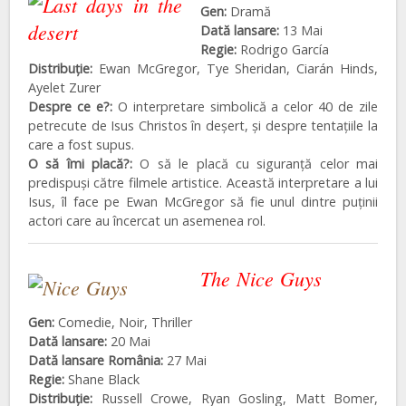
Gen:
Dramă
Dată lansare:
13 Mai
Regie:
Rodrigo García
Distribuţie:
Ewan McGregor, Tye Sheridan, Ciarán Hinds,
Ayelet Zurer
Despre ce e?:
O interpretare simbolică a celor 40 de zile
petrecute de Isus Christos în deșert, și despre tentațiile la
care a fost supus.
O să îmi placă?:
O să le placă cu siguranță celor mai
predispuși către filmele artistice. Această interpretare a lui
Isus, îl face pe Ewan McGregor să fie unul dintre puținii
actori care au încercat un asemenea rol.
The Nice Guys
Gen:
Comedie, Noir, Thriller
Dată lansare:
20 Mai
Dată lansare România:
27 Mai
Regie:
Shane Black
Distribuţie:
Russell Crowe, Ryan Gosling, Matt Bomer,