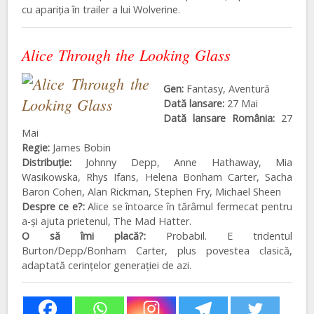
cu apariția în trailer a lui Wolverine.
Alice Through the Looking Glass
Gen:
Fantasy, Aventură
Dată lansare:
27 Mai
Dată lansare România:
27
Mai
Regie:
James Bobin
Distribuţie:
Johnny Depp, Anne Hathaway, Mia
Wasikowska, Rhys Ifans, Helena Bonham Carter, Sacha
Baron Cohen, Alan Rickman, Stephen Fry, Michael Sheen
Despre ce e?:
Alice se întoarce în tărâmul fermecat pentru
a-și ajuta prietenul, The Mad Hatter.
O să îmi placă?:
Probabil. E tridentul
Burton/Depp/Bonham Carter, plus povestea clasică,
adaptată cerințelor generației de azi.