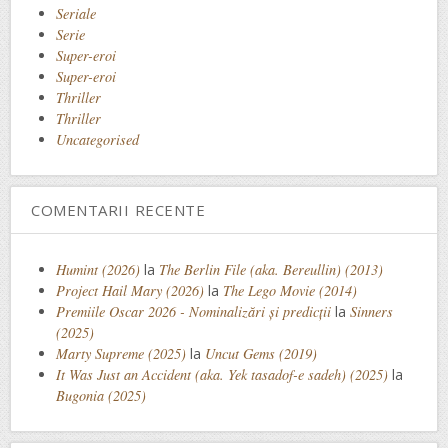
Seriale
Serie
Super-eroi
Super-eroi
Thriller
Thriller
Uncategorised
COMENTARII RECENTE
Humint (2026)
la
The Berlin File (aka. Bereullin) (2013)
Project Hail Mary (2026)
la
The Lego Movie (2014)
Premiile Oscar 2026 - Nominalizări și predicții
la
Sinners
(2025)
Marty Supreme (2025)
la
Uncut Gems (2019)
It Was Just an Accident (aka. Yek tasadof-e sadeh) (2025)
la
Bugonia (2025)