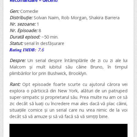
Recomandare – decent!
Gen:
Comedie
Distribuție:
Solvan Naim, Rob Morgan, Shakira Barrera
Nr. sezoane:
1
Nr. Episoade:
8
Durată episod:
~50 min.
Statut:
serial în desfășurare
Rating IMDB:
7.6
Despre:
Un serial despre întâmplările de zi cu zi ale lui
Malcom și mult iubitul său câine Bruno, în timpul
plimbărilor lor prin Bushwick, Brooklyn.
Rant:
Opt episoade foarte scurte cu ajutorul cărora vei
explora o părticică din New York, alături de un patruped
super-simpatic și proprietarul său. Prea multe nu am ce să
zic decât să luați cu încredere mai ales dacă vă plac câinii,
situațiile comice și un serial care nu vrea nimic de la voi
decât să vă amuze și să vă facă să vă simțiți bine.