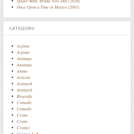
Spider-Man: Brand New Day (2026)
Once Upon a Time in Mexico (2003)
CATEGORII
Acţiune
Acțiune
Animaţie
Animație
Anime
Articole
Aventură
Aventură
Biografic
Comedie
Comedie
Crime
Crime
Cronici
Cronici A. S.