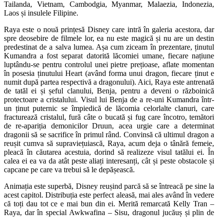
Tailanda, Vietnam, Cambodgia, Myanmar, Malaezia, Indonezia,
Laos și insulele Filipine.
Raya este o nouă prințesă Disney care intră în galeria acestora, dar
spre deosebire de filmele lor, ea nu este magică și nu are un destin
predestinat de a salva lumea. Așa cum ziceam în prezentare, ținutul
Kumandra a fost separat datorită lăcomiei umane, fiecare națiune
luptându-se pentru controlul unei pietre prețioase, aflate momentan
în posesia ținutului Heart (având forma unui dragon, fiecare ținut e
numit după partea respectivă a dragonului). Aici, Raya este antrenată
de tatăl ei și șeful clanului, Benja, pentru a deveni o războinică
protectoare a cristalului. Visul lui Benja de a re-uni Kumandra într-
un ținut puternic se împiedică de lăcomia celorlalte clanuri, care
fracturează cristalul, fură câte o bucată și fug care încotro, temători
de re-apariția demonicilor Druun, acea urgie care a determinat
dragonii să se sacrifice în primul rând. Convinsă că ultimul dragon a
reușit cumva să supraviețuiască, Raya, acum deja o tânără femeie,
pleacă în căutarea acestuia, dorind să realizeze visul tatălui ei. În
calea ei ea va da atât peste aliați interesanți, cât și peste obstacole și
capcane pe care va trebui să le depășească.
Animația este superbă, Disney reușind parcă să se întreacă pe sine la
acest capitol. Distribuția este perfect aleasă, mai ales având în vedere
că toți dau tot ce e mai bun din ei. Merită remarcată Kelly Tran –
Raya, dar în special Awkwafina – Sisu, dragonul jucăuș și plin de