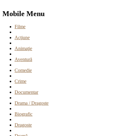
Mobile Menu
Filme
Acţiune
Animaţie
Aventură
Comedie
Crime
Documentar
Drama / Dragoste
Biografic
Dragoste
Dramă