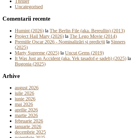
Thriller
Uncategorised
Comentarii recente
Humint (2026)
la
The Berlin File (aka. Bereullin) (2013)
Project Hail Mary (2026)
la
The Lego Movie (2014)
Premiile Oscar 2026 - Nominalizări și predicții
la
Sinners
(2025)
Marty Supreme (2025)
la
Uncut Gems (2019)
It Was Just an Accident (aka. Yek tasadof-e sadeh) (2025)
la
Bugonia (2025)
Arhive
august 2026
iulie 2026
iunie 2026
mai 2026
aprilie 2026
martie 2026
februarie 2026
ianuarie 2026
decembrie 2025
noiembrie 2025