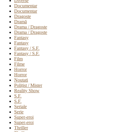
Diverse
Documentar
Documentar
Dragoste
Dramă
Drama / Dragoste
Drama / Dragoste
Fantasy
Fantasy
Fantasy / S.F.
Fantasy / S.F.
Film
Filme
Horror
Horror
Noutati
Polițist / Mister
Reality Show
S.F.
S.F.
Seriale
Serie
Super-eroi
Super-eroi
Thriller