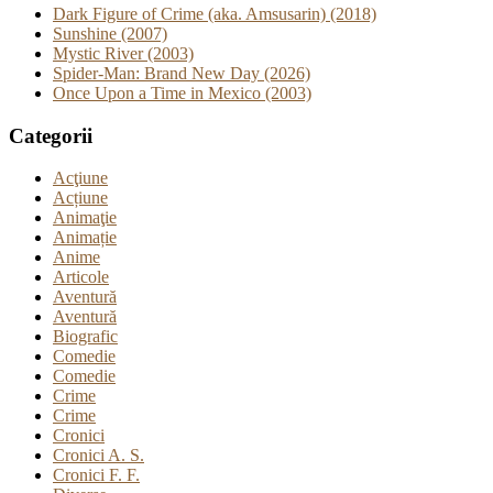
Dark Figure of Crime (aka. Amsusarin) (2018)
Sunshine (2007)
Mystic River (2003)
Spider-Man: Brand New Day (2026)
Once Upon a Time in Mexico (2003)
Categorii
Acţiune
Acțiune
Animaţie
Animație
Anime
Articole
Aventură
Aventură
Biografic
Comedie
Comedie
Crime
Crime
Cronici
Cronici A. S.
Cronici F. F.