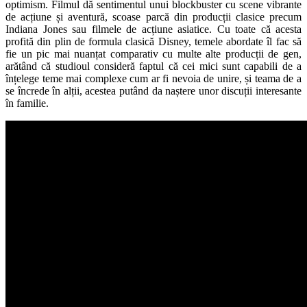
optimism. Filmul dă sentimentul unui blockbuster cu scene vibrante
de acțiune și aventură, scoase parcă din producții clasice precum
Indiana Jones sau filmele de acțiune asiatice. Cu toate că acesta
profită din plin de formula clasică Disney, temele abordate îl fac să
fie un pic mai nuanțat comparativ cu multe alte producții de gen,
arătând că studioul consideră faptul că cei mici sunt capabili de a
înțelege teme mai complexe cum ar fi nevoia de unire, și teama de a
se încrede în alții, acestea putând da naștere unor discuții interesante
în familie.