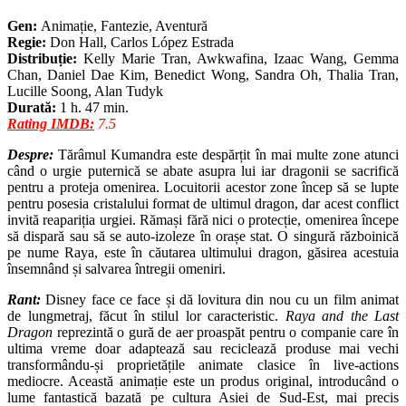
Gen:
Animație, Fantezie, Aventură
Regie:
Don Hall, Carlos López Estrada
Distribuție:
Kelly Marie Tran, Awkwafina, Izaac Wang, Gemma
Chan, Daniel Dae Kim, Benedict Wong, Sandra Oh, Thalia Tran,
Lucille Soong, Alan Tudyk
Durată:
1 h. 47 min.
Rating IMDB:
7.5
Despre:
Tărâmul Kumandra este despărțit în mai multe zone atunci
când o urgie puternică se abate asupra lui iar dragonii se sacrifică
pentru a proteja omenirea. Locuitorii acestor zone încep să se lupte
pentru posesia cristalului format de ultimul dragon, dar acest conflict
invită reapariția urgiei. Rămași fără nici o protecție, omenirea începe
să dispară sau să se auto-izoleze în orașe stat. O singură războinică
pe nume Raya, este în căutarea ultimului dragon, găsirea acestuia
însemnând și salvarea întregii omeniri.
Rant:
Disney face ce face și dă lovitura din nou cu un film animat
de lungmetraj, făcut în stilul lor caracteristic.
Raya and the Last
Dragon
reprezintă o gură de aer proaspăt pentru o companie care în
ultima vreme doar adaptează sau reciclează produse mai vechi
transformându-și proprietățile animate clasice în live-actions
mediocre. Această animație este un produs original, introducând o
lume fantastică bazată pe cultura Asiei de Sud-Est, mai precis