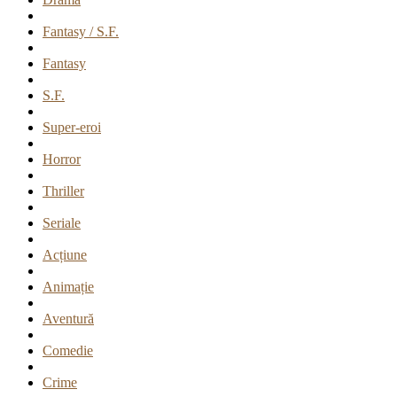
Fantasy / S.F.
Fantasy
S.F.
Super-eroi
Horror
Thriller
Seriale
Acțiune
Animație
Aventură
Comedie
Crime