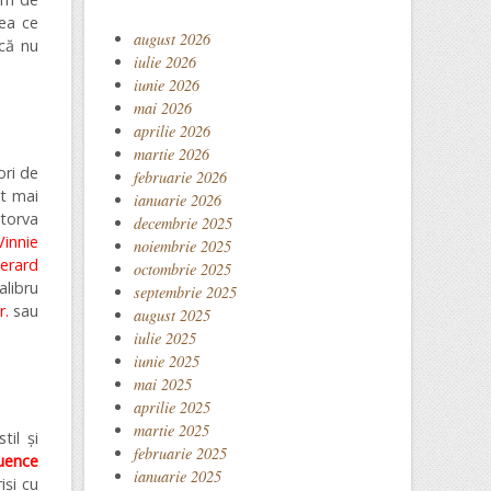
eea ce
august 2026
rcă nu
iulie 2026
iunie 2026
mai 2026
aprilie 2026
martie 2026
ori de
februarie 2026
it mai
ianuarie 2026
âtorva
decembrie 2025
innie
noiembrie 2025
erard
octombrie 2025
alibru
septembrie 2025
r.
sau
august 2025
iulie 2025
iunie 2025
mai 2025
aprilie 2025
martie 2025
til și
februarie 2025
quence
ianuarie 2025
iși cu