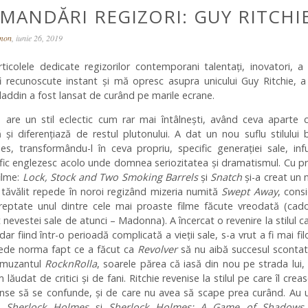
MANDĂRI REGIZORI: GUY RITCHI
omon
, iunie 26, 2019
ticolele dedicate regizorilor contemporani talentați, inovatori, a
i recunoscute instant și mă opresc asupra unicului Guy Ritchie, a
Aladdin a fost lansat de curând pe marile ecrane.
 are un stil eclectic cum rar mai întâlnești, având ceva aparte c
 și diferențiază de restul plutonului. A dat un nou suflu stilului b
es, transformându-l în ceva propriu, specific generației sale, in
fic englezesc acolo unde domnea seriozitatea și dramatismul. Cu p
ilme:
Lock, Stock and Two Smoking Barrels
și
Snatch
și-a creat un
 tăvălit repede în noroi regizând mizeria numită
Swept Away
, cons
eptate unul dintre cele mai proaste filme făcute vreodată (cad
 nevestei sale de atunci – Madonna). A încercat o revenire la stilul ca
ar fiind într-o perioadă complicată a vieții sale, s-a vrut a fi mai fil
ede norma fapt ce a făcut ca
Revolver
să nu aibă succesul scontat
amuzantul
RocknRolla
, soarele părea că iasă din nou pe strada lui, 
 lăudat de critici și de fani. Ritchie revenise la stilul pe care îl crease
unse să se confunde, și de care nu avea să scape prea curând. Au
le
Sherlock Holmes
și
Sherlock Holmes: A Game of Shadows