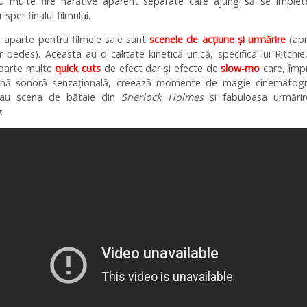
cu multe fire narative aparent separate care ajung să se împlet
 sper finalul filmului.
u aparte pentru filmele sale sunt
scenele de acțiune și urmărire
(ap
r pedes). Aceasta au o calitate kinetică unică, specifică lui Ritchie
foarte multe
quick cuts
de efect dar și efecte de
slow-mo
care, împ
nă sonoră senzațională, creează momente de magie cinematogra
au scena de bătaie din
Sherlock Holmes
și fabuloasa urmărir
a
: