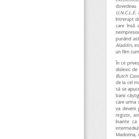
dovedeau c
U.N.C.L.E.
a
întrerupt d
care însă a
neimpresio
punând astf
Aladdin
, e
un film cumi
În ce prive
dislexic de
Butch Cass
de la cel m
să se apuce
banii câșt
care urma s
va deveni 
regizor, a
înainte ca
intermediu
Madonna, că