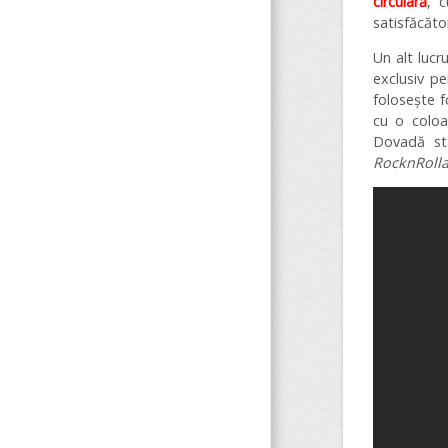
circulară
, 
satisfăcător
Un alt lucr
exclusiv pe
folosește 
cu o coloa
Dovadă st
RocknRoll