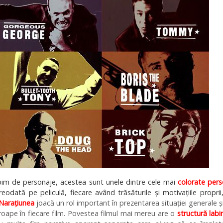
bim de personaje, acestea sunt unele dintre cele mai
colorate pers
reodată pe peliculă, fiecare având trăsăturile și motivațiile proprii
Narațiunea
joacă un rol important în prezentarea situației generale ș
roape în fiecare film. Povestea filmul mai mereu are o
structură labir