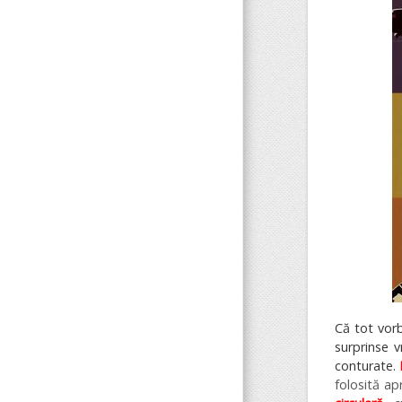
Că tot vor
surprinse v
conturate.
folosită ap