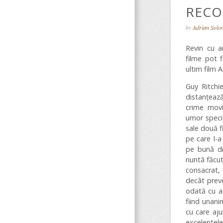
RECO
by
Adrian Sol
Revin cu ar
filme pot f
ultim film 
Guy Ritchie
distanțează
crime movi
umor speci
sale două f
pe care l-a
pe bună dr
nuntă făcut
consacrat, d
decât prev
odată cu 
fiind unanim
cu care aj
excelente