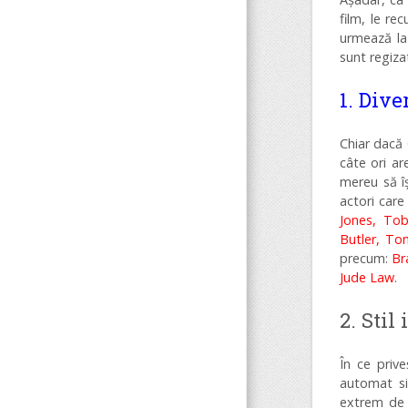
film, le re
urmează la
sunt regiza
1. Dive
Chiar dacă 
câte ori ar
mereu să îș
actori car
Jones, Tob
Butler, To
precum:
Br
Jude Law
.
2. Stil
În ce priv
automat si
extrem de 