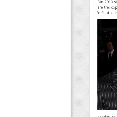
Din 2010 și
are trei co
în Shotokan
Așadar, ca 