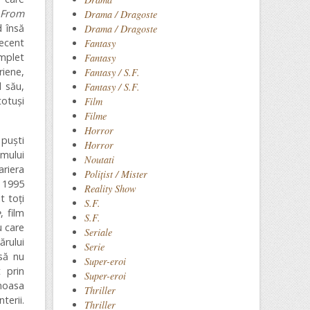
From
Drama / Dragoste
d însă
Drama / Dragoste
decent
Fantasy
omplet
Fantasy
iene,
Fantasy / S.F.
l său,
Fantasy / S.F.
totuși
Film
Filme
Horror
 puști
Horror
lmului
Noutati
ariera
Polițist / Mister
n 1995
Reality Show
t toți
S.F.
e
, film
S.F.
u care
Seriale
ărului
Serie
nsă nu
Super-eroi
 prin
Super-eroi
moasa
Thriller
terii.
Thriller