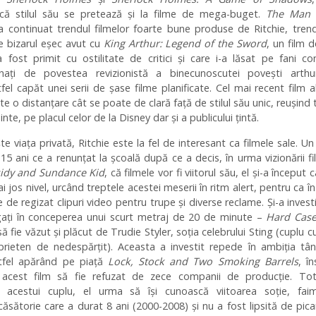
ă stilul său se pretează și la filme de mega-buget.
The Man 
 continuat trendul filmelor foarte bune produse de Ritchie, tren
e bizarul eșec avut cu
King Arthur: Legend of the Sword
, un film 
 fost primit cu ostilitate de critici și care i-a lăsat pe fani c
nați de povestea revizionistă a binecunoscutei povești arthur
el capăt unei serii de șase filme planificate. Cel mai recent film a
ste o distanțare cât se poate de clară față de stilul său unic, reușind 
nte, pe placul celor de la Disney dar și a publicului țintă.
ște viața privată, Ritchie este la fel de interesant ca filmele sale. Un
 15 ani ce a renunțat la școală după ce a decis, în urma vizionării fi
idy and Sundance Kid
, că filmele vor fi viitorul său, el și-a început c
ai jos nivel, urcând treptele acestei meserii în ritm alert, pentru ca î
 de regizat clipuri video pentru trupe și diverse reclame. Și-a investi
igați în conceperea unui scurt metraj de 20 de minute –
Hard Cas
ă fie văzut și plăcut de Trudie Styler, soția celebrului Sting (cuplu c
prieten de nedespărțit). Aceasta a investit repede în ambiția tân
stfel apărând pe piață
Lock, Stock and Two Smoking Barrels
, î
 acest film să fie refuzat de zece companii de producție. Tot
l acestui cuplu, el urma să își cunoască viitoarea soție, fai
sătorie care a durat 8 ani (2000-2008) și nu a fost lipsită de pican