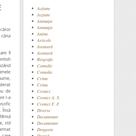
E
Acţiune
Acțiune
Animaţie
Animație
 căror
Anime
 cărui
Articole
Aventură
are îl
Aventură
ritish
Biografic
fuzând
Comedie
rimele
Comedie
 nume,
Crime
iderat
Crime
ou de
Cronici
re l-a
Cronici A. S.
osofic
Cronici F. F.
. Însă
Diverse
filmul
Documentar
, stil
Documentar
 urmat
Dragoste
, care
Dramă