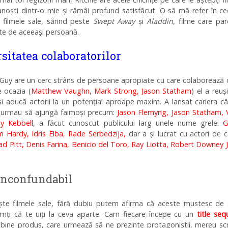
cunoști dintr-o mie și rămâi profund satisfăcut. O să mă refer în c
 filmele sale, sărind peste
Swept Away
și
Aladdin
, filme care pa
te de aceeași persoană.
rsitatea colaboratorilor
Guy are un cerc strâns de persoane apropiate cu care colaborează 
e ocazia (
Matthew Vaughn, Mark Strong, Jason Statham
) el a reuș
i aducă actorii la un potențial aproape maxim. A lansat cariera c
e urmau să ajungă faimoși precum:
Jason Flemyng, Jason Statham, V
y Kebbell
, a făcut cunoscut publicului larg unele nume grele:
G
m Hardy, Idris Elba, Rade Serbedzija,
dar a și lucrat cu actori de c
ad Pitt, Denis Farina, Benicio del Toro, Ray Liotta, Robert Downey J
 inconfundabil
ește filmele sale, fără dubiu putem afirma că aceste mustesc de s
mți că te uiți la ceva aparte. Cam fiecare începe cu un
title se
bine produs, care urmează să ne prezinte protagoniștii, mereu scr