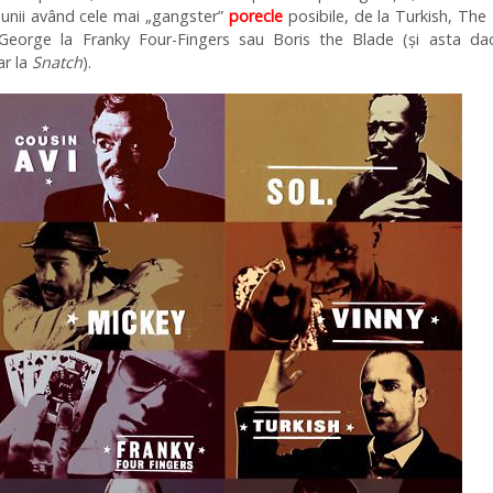
, unii având cele mai „gangster”
porecle
posibile, de la Turkish, The 
eorge la Franky Four-Fingers sau Boris the Blade (și asta da
r la
Snatch
).