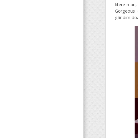
litere mari
Gorgeous G
gândim doa