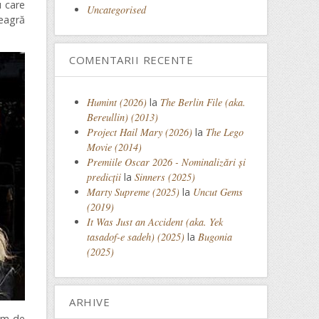
u care
Uncategorised
neagră
COMENTARII RECENTE
Humint (2026)
la
The Berlin File (aka.
Bereullin) (2013)
Project Hail Mary (2026)
la
The Lego
Movie (2014)
Premiile Oscar 2026 - Nominalizări și
predicții
la
Sinners (2025)
Marty Supreme (2025)
la
Uncut Gems
(2019)
It Was Just an Accident (aka. Yek
tasadof-e sadeh) (2025)
la
Bugonia
(2025)
ARHIVE
ilm de