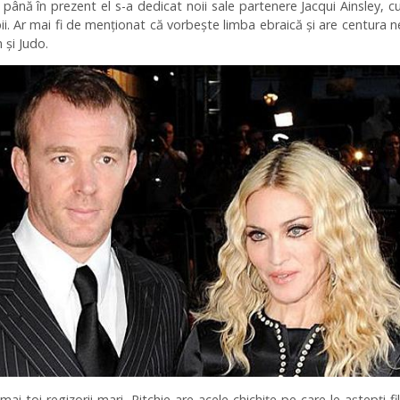
 până în prezent el s-a dedicat noii sale partenere Jacqui Ainsley, c
pii. Ar mai fi de menționat că vorbește limba ebraică și are centura 
 și Judo.
mai toi regizorii mari, Ritchie are acele chichițe pe care le aștepți f