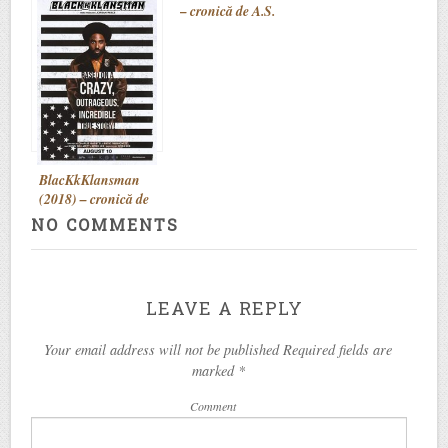
– cronică de A.S.
cronică de A.S.
BlacKkKlansman
(2018) – cronică de
A.S.
NO COMMENTS
LEAVE A REPLY
Your email address will not be published Required fields are
marked
*
Comment