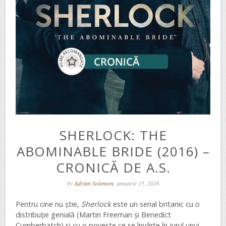
SHERLOCK: THE
ABOMINABLE BRIDE (2016) –
CRONICĂ DE A.S.
by
Adrian Solomon
, ianuarie 15, 2016
Pentru cine nu știe,
Sherlock
este un serial britanic cu o
distribuție genială (Martin Freeman și Benedict
Cumberbatch) și cu o poveste ce se învârte în jurul unui