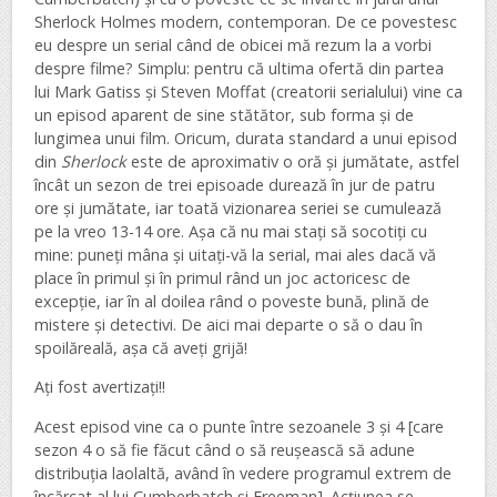
Sherlock Holmes modern, contemporan. De ce povestesc
eu despre un serial când de obicei mă rezum la a vorbi
despre filme? Simplu: pentru că ultima ofertă din partea
lui Mark Gatiss și Steven Moffat (creatorii serialului) vine ca
un episod aparent de sine stătător, sub forma și de
lungimea unui film. Oricum, durata standard a unui episod
din
Sherlock
este de aproximativ o oră și jumătate, astfel
încât un sezon de trei episoade durează în jur de patru
ore și jumătate, iar toată vizionarea seriei se cumulează
pe la vreo 13-14 ore. Așa că nu mai stați să socotiți cu
mine: puneți mâna și uitați-vă la serial, mai ales dacă vă
place în primul și în primul rând un joc actoricesc de
excepție, iar în al doilea rând o poveste bună, plină de
mistere și detectivi. De aici mai departe o să o dau în
spoilăreală, așa că aveți grijă!
Ați fost avertizați!!
Acest episod vine ca o punte între sezoanele 3 și 4 [care
sezon 4 o să fie făcut când o să reușească să adune
distribuția laolaltă, având în vedere programul extrem de
încărcat al lui Cumberbatch și Freeman]. Acțiunea se