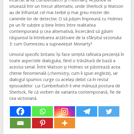
situează într-un trecut alternativ, unde Sherlock și Watson
au de înfruntat cel mai teribil și mai greu mister din
carierele lor de detectivi. O să pășim împreună cu Holmes
pe un fir subțire și bine întins între realitatea
contemporană și cea alternativă, încercând să găsim
răspunsul la întrebarea arzătoare de la sfârșitul sezonului
3: cum Dumnezeu a supraviețuit Moriarty?
Umorul specific britanic își face simțită rafinata prezență în
toate aspectele dialogului, fiind o trăsătură de bază a
acestui serial. Între Watson și Holmes se păstrează acea
chimie fenomenală (
chemistry
, cum îi spun englezii), iar
dialogul spumos curge cu același debit ca în restul
episoadelor. Lui Cumberbatch îi vine mănușă postura de
Sherlock, fie că vorbim de varianta contemporană, fie de
cea victoriană.