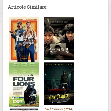
Articole Similare:
Memories of Murder
The Nice Guys
(2003) – cronică de
(2016) – cronică de
A.S.
A.S.
Nightcrawler (2014)
Four Lions (2010) –