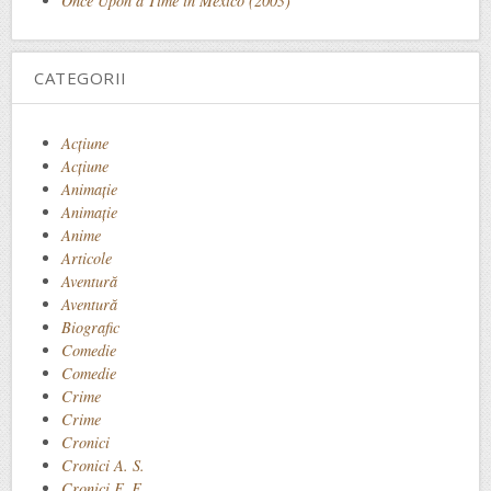
Once Upon a Time in Mexico (2003)
CATEGORII
Acţiune
Acțiune
Animaţie
Animație
Anime
Articole
Aventură
Aventură
Biografic
Comedie
Comedie
Crime
Crime
Cronici
Cronici A. S.
Cronici F. F.