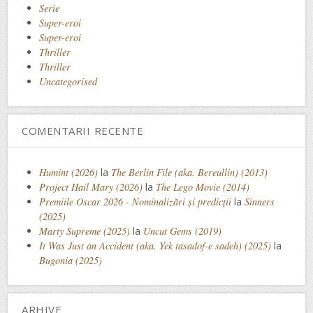
Serie
Super-eroi
Super-eroi
Thriller
Thriller
Uncategorised
COMENTARII RECENTE
Humint (2026)
la
The Berlin File (aka. Bereullin) (2013)
Project Hail Mary (2026)
la
The Lego Movie (2014)
Premiile Oscar 2026 - Nominalizări și predicții
la
Sinners
(2025)
Marty Supreme (2025)
la
Uncut Gems (2019)
It Was Just an Accident (aka. Yek tasadof-e sadeh) (2025)
la
Bugonia (2025)
ARHIVE