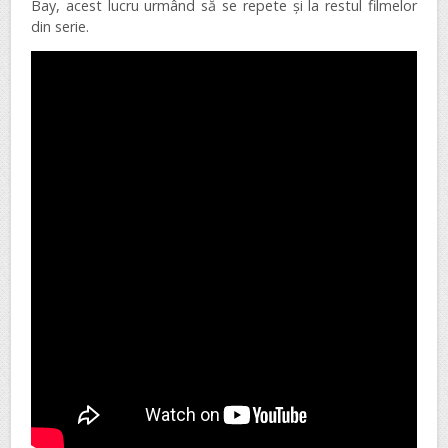
Bay, acest lucru urmând să se repete și la restul filmelor
din serie.