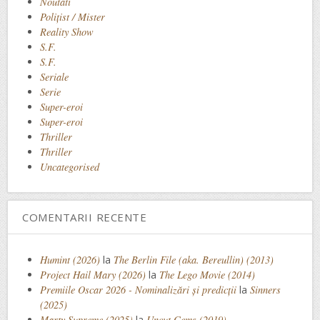
Noutati
Polițist / Mister
Reality Show
S.F.
S.F.
Seriale
Serie
Super-eroi
Super-eroi
Thriller
Thriller
Uncategorised
COMENTARII RECENTE
Humint (2026)
la
The Berlin File (aka. Bereullin) (2013)
Project Hail Mary (2026)
la
The Lego Movie (2014)
Premiile Oscar 2026 - Nominalizări și predicții
la
Sinners
(2025)
Marty Supreme (2025)
la
Uncut Gems (2019)