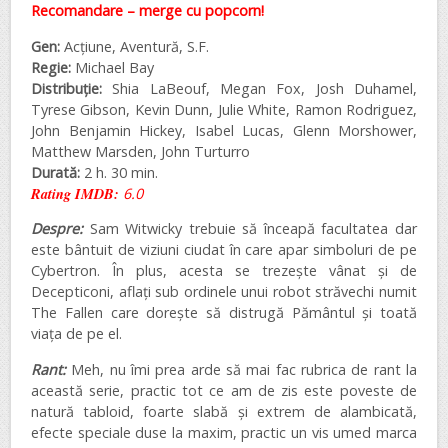
Recomandare – merge cu popcorn!
Gen:
Acțiune, Aventură, S.F.
Regie:
Michael Bay
Distribuție:
Shia LaBeouf, Megan Fox, Josh Duhamel,
Tyrese Gibson, Kevin Dunn, Julie White, Ramon Rodriguez,
John Benjamin Hickey, Isabel Lucas, Glenn Morshower,
Matthew Marsden, John Turturro
Durată:
2 h. 30 min.
Rating IMDB:
6.0
Despre:
Sam Witwicky trebuie să înceapă facultatea dar
este bântuit de viziuni ciudat în care apar simboluri de pe
Cybertron. În plus, acesta se trezește vânat și de
Decepticoni, aflați sub ordinele unui robot străvechi numit
The Fallen care dorește să distrugă Pământul și toată
viața de pe el.
Rant:
Meh, nu îmi prea arde să mai fac rubrica de rant la
această serie, practic tot ce am de zis este poveste de
natură tabloid, foarte slabă și extrem de alambicată,
efecte speciale duse la maxim, practic un vis umed marca