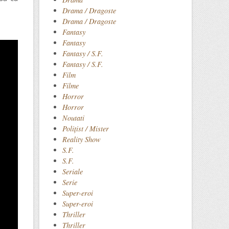
Drama / Dragoste
Drama / Dragoste
Fantasy
Fantasy
Fantasy / S.F.
Fantasy / S.F.
Film
Filme
Horror
Horror
Noutati
Polițist / Mister
Reality Show
S.F.
S.F.
Seriale
Serie
Super-eroi
Super-eroi
Thriller
Thriller