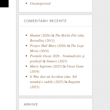
Uncategorised
COMENTARII RECENTE
Humint (2026)
la
The Berlin File (aka.
Bereullin) (2013)
Project Hail Mary (2026)
la
The Lego
Movie (2014)
Premiile Oscar 2026 - Nominalizări și
predicții
la
Sinners (2025)
Marty Supreme (2025)
la
Uncut Gems
(2019)
It Was Just an Accident (aka. Yek
tasadof-e sadeh) (2025)
la
Bugonia
(2025)
ARHIVE