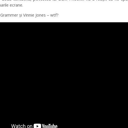
rile ecrane.
y Grammer și Vinnie Jones – wtf?