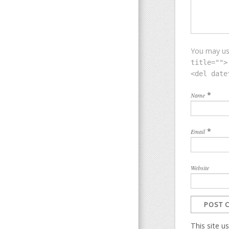
You may u
title="">
<del date
*
Name
*
Email
Website
This site 