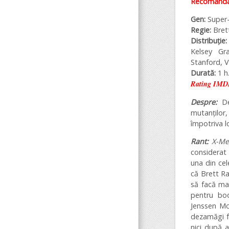
Recomandar
Gen:
Super-
Regie:
Bret
Distribuție:
Kelsey Gr
Stanford, V
Durată:
1 h.
Rating IMD
Despre:
D
mutanților,
împotriva lo
Rant:
X-Me
considerat 
una din cel
că Brett Ra
să facă mai
pentru boo
Jenssen Mc
dezamăgi fa
nici după 