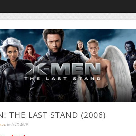
N: THE LAST STAND (2006)
omon
, iunie 17, 2019