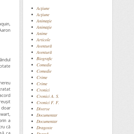
Acţiune
Acțiune
Animaţie
quin,
Animație
Aaron
Anime
Articole
Aventură
Aventură
Biografic
ândul
Comedie
eptate
Comedie
Crime
mereu
Crime
tratat
Cronici
 acord
Cronici A. S.
reușit
Cronici F. F.
ă doar
Diverse
wart,
Documentar
prin a
Documentar
tru că
Dragoste
usă ca
Dramă