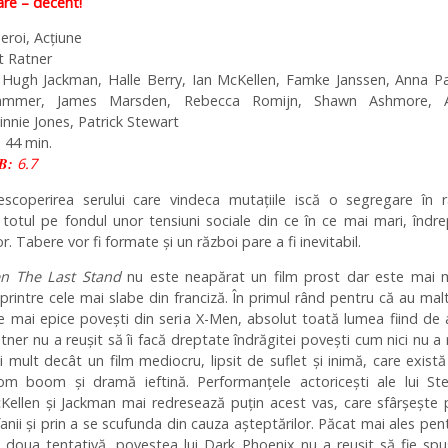
e – decent!
eroi, Acțiune
t Ratner
Hugh Jackman, Halle Berry, Ian McKellen, Famke Janssen, Anna Pa
ammer, James Marsden, Rebecca Romijn, Shawn Ashmore, 
innie Jones, Patrick Stewart
 44 min.
B:
6.7
escoperirea serului care vindeca mutațiile iscă o segregare în r
 totul pe fondul unor tensiuni sociale din ce în ce mai mari, îndr
r. Tabere vor fi formate și un război pare a fi inevitabil.
n The Last Stand
nu este neapărat un film prost dar este mai 
printre cele mai slabe din franciză. În primul rând pentru că au mal
e mai epice povești din seria X-Men, absolut toată lumea fiind de
tner nu a reușit să îi facă dreptate îndrăgitei povești cum nici nu a 
 mult decât un film mediocru, lipsit de suflet și inimă, care exist
m boom și dramă ieftină. Performanțele actoricești ale lui Ste
Kellen și Jackman mai redresează puțin acest vas, care sfârșește 
nii și prin a se scufunda din cauza așteptărilor. Păcat mai ales pen
a doua tentativă, povestea lui Dark Phoenix nu a reușit să fie sp