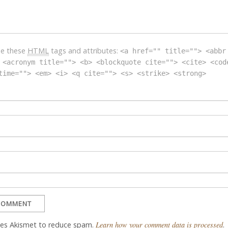
se these
HTML
tags and attributes:
<a href="" title=""> <abbr
 <acronym title=""> <b> <blockquote cite=""> <cite> <cod
time=""> <em> <i> <q cite=""> <s> <strike> <strong>
uses Akismet to reduce spam.
Learn how your comment data is processed
.