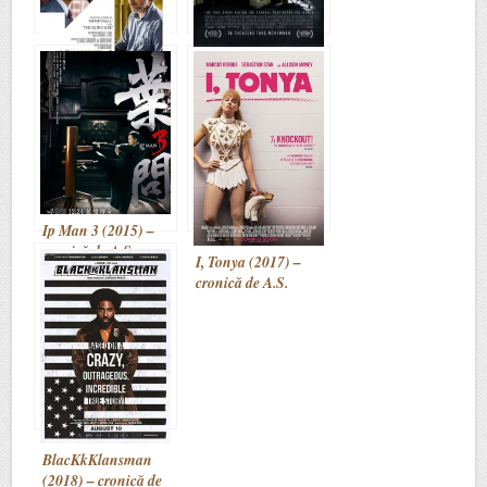
Spotlight (2015) –
The Big Short
cronică de A.S.
(2015) – cronică de
A.S.
Ip Man 3 (2015) –
cronică de A.S.
I, Tonya (2017) –
cronică de A.S.
BlacKkKlansman
(2018) – cronică de