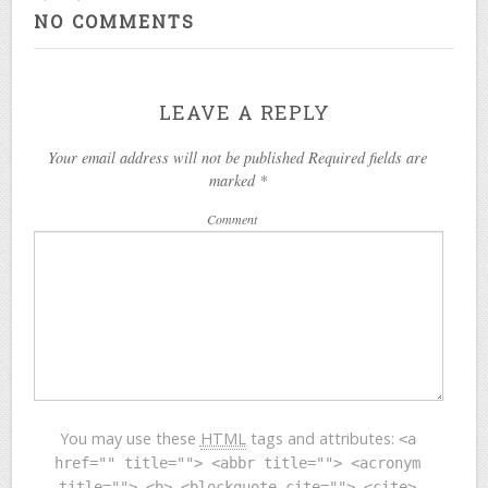
A.S.
NO COMMENTS
LEAVE A REPLY
Your email address will not be published Required fields are
marked
*
Comment
You may use these
HTML
tags and attributes:
<a
href="" title=""> <abbr title=""> <acronym
title=""> <b> <blockquote cite=""> <cite>