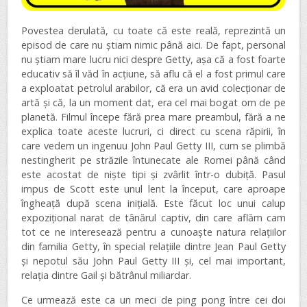
Povestea derulată, cu toate că este reală, reprezintă un
episod de care nu știam nimic până aici. De fapt, personal
nu știam mare lucru nici despre Getty, așa că a fost foarte
educativ să îl văd în acțiune, să aflu că el a fost primul care
a exploatat petrolul arabilor, că era un avid colecționar de
artă și că, la un moment dat, era cel mai bogat om de pe
planetă. Filmul începe fără prea mare preambul, fără a ne
explica toate aceste lucruri, ci direct cu scena răpirii, în
care vedem un ingenuu John Paul Getty III, cum se plimbă
nestingherit pe străzile întunecate ale Romei până când
este acostat de niște tipi și zvârlit într-o dubiță. Pasul
impus de Scott este unul lent la început, care aproape
îngheață după scena inițială. Este făcut loc unui calup
expozițional narat de tânărul captiv, din care aflăm cam
tot ce ne interesează pentru a cunoaște natura relațiilor
din familia Getty, în special relațiile dintre Jean Paul Getty
și nepotul său John Paul Getty III și, cel mai important,
relația dintre Gail și bătrânul miliardar.
Ce urmează este ca un meci de ping pong între cei doi