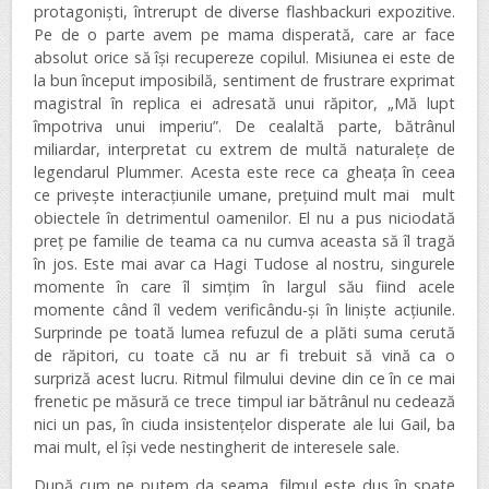
protagoniști, întrerupt de diverse flashbackuri expozitive.
Pe de o parte avem pe mama disperată, care ar face
absolut orice să își recupereze copilul. Misiunea ei este de
la bun început imposibilă, sentiment de frustrare exprimat
magistral în replica ei adresată unui răpitor, „Mă lupt
împotriva unui imperiu”. De cealaltă parte, bătrânul
miliardar, interpretat cu extrem de multă naturalețe de
legendarul Plummer. Acesta este rece ca gheața în ceea
ce privește interacțiunile umane, prețuind mult mai mult
obiectele în detrimentul oamenilor. El nu a pus niciodată
preț pe familie de teama ca nu cumva aceasta să îl tragă
în jos. Este mai avar ca Hagi Tudose al nostru, singurele
momente în care îl simțim în largul său fiind acele
momente când îl vedem verificându-și în liniște acțiunile.
Surprinde pe toată lumea refuzul de a plăti suma cerută
de răpitori, cu toate că nu ar fi trebuit să vină ca o
surpriză acest lucru. Ritmul filmului devine din ce în ce mai
frenetic pe măsură ce trece timpul iar bătrânul nu cedează
nici un pas, în ciuda insistențelor disperate ale lui Gail, ba
mai mult, el își vede nestingherit de interesele sale.
După cum ne putem da seama, filmul este dus în spate