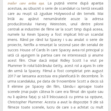
trailer care arăta așa
. La puțină vreme după apariția
acestuia, au izbucnit o serie de scandaluri cu tentă sexuală
care au reușit să zguduie Holywood-ul din temelii. Mai
întâi au apărut nenumăratele acuze la adresa
producătorului Harvey Weinstein, unul dintre pilonii
centrali ai industriei de filme iar la scurt timp după aceea,
numele lui Kevin Spacey a fost implicat într-un scandal
imens. Rând pe rând lui Spacey i s-au anulat o serie de
proiecte, Netflix a renunțat la sezonul șase din serialul de
succes House of Cards în care Spacey avea rol principal și
iată că ajungem la partea care ne interesează și anume
acest film. Chiar dacă inițial Ridley Scott l-a vrut pe
Plummer în rolul bătrânului Getty, acest rol a ajuns în cele
din urmă la Spacey. Filmul a fost completat prin august
2017 iar lansarea acestuia era planificată în decembrie. În
urma scandalului, pe data de 9 noiembrie Scott a decis să
îl elimine pe Spacey din film, tăindu-i aproape toate
scenele (mai puțin câteva în care era filmat din spate sau
nu îi apărea fața) și să îl înlocuiască cu prima sa opțiune,
Christopher Plummer. Acesta a avut la dispoziție 9 zile să
filmeze toate scenele, lucru de care s-a achitat cu mult