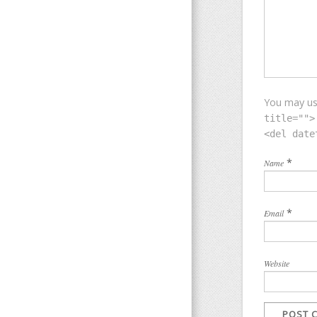
You may u
title="">
<del date
*
Name
*
Email
Website