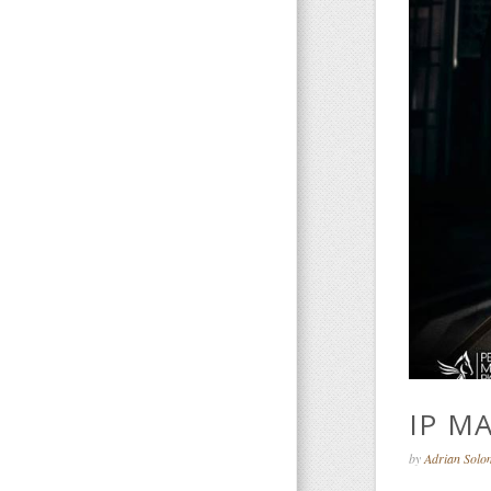
IP MA
by
Adrian Sol