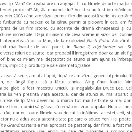
cest Ip Man? Ce treabă are un angajat IT cu filmele de arte marțial
nternet protocol? Ah, ăla e numele lui? Acestea au fost întrebările p
us prin 2008 când am văzut primul film din această serie. Așteptâ
e furibundă cu hackeri ce își cărau pumni și picioare în cap, am fo
rprins de un film istoric, cu accente de dramă chinezească și cu
țiune incredibile. Deja îl luasem de ceva vreme în vizor pe Donni
îl interpretează pe Ip Man, de la explozivul
Flash Point
. Adevărul e
ult mai înainte de acel punct, în
Blade 2
,
Highlander
sau
Sh
n diverse roluri de scurte, dar probabil îl înregistram doar ca un alt fi
, of, bine că m-am mai deșteptat de atunci și am ajuns să îmbrăți
tică, implicit și producțiile sale cinematografice.
 această serie, am aflat apoi, după ce am văzut genericul primului fi
n, pe lângă faptul că a făcut tehnica Wing Chun foarte fai
i pe glob, a fost maestrul unicului și inegalabilului Bruce Lee. Cel
eria lui Yen prezintă viața acestuia, dar de atunci au mai apărut ș
 numele de Ip Man devenind o marcă tot mai fierbinte și mai dori
i de filme, dornici să găsească următorul erou popular. Nu o zic ne
va rău, dar nu toate filmele s-au ridicat la înălțimea acestei serii, și
 actor nu a adus acea autenticitate pe care o aduce Yen. Hai poat
The Grandmaster
s-a mai apropiat de personaj, dar filmul a fost ma
ditativă asupra unei epoci pe cale de dispariție a școlilor de