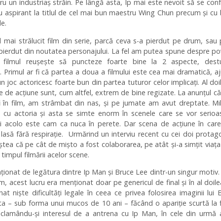
ru un industriaș străin. Pe lângă asta, Ip mai este nevoit să se con
u aspirant la titlul de cel mai bun maestru Wing Chun precum și cu
le.
 mai strălucit film din serie, parcă ceva s-a pierdut pe drum, sau 
pierdut din noutatea personajului. La fel am putea spune despre p
i filmul reușește să puncteze foarte bine la 2 aspecte, dest
 Primul ar fi că partea a doua a filmului este cea mai dramatică, a
 un joc actoricesc foarte bun din partea tuturor celor implicați. Al doi
le de acțiune sunt, cum altfel, extrem de bine regizate. La anunțul c
i în film, am strâmbat din nas, și pe jumate am avut dreptate. M
e cu actoria și asta se simte enorm în scenele care se vor serioa
ui acolo este cam ca nuca în perete. Dar scena de acțiune în car
 lasă fără respirație. Urmărind un interviu recent cu cei doi protago
tea că pe cât de mișto a fost colaborarea, pe atât și-a simțit viaț
n timpul filmării acelor scene.
onat de legătura dintre Ip Man și Bruce Lee dintr-un singur motiv
ilm, acest lucru era menționat doar pe genericul de final și în al doile
at niște dificultăți legale în ceea ce privea folosirea imaginii lui 
ta – sub forma unui mucos de 10 ani – făcând o apariție scurtă la f
roclamându-și interesul de a antrena cu Ip Man, în cele din urmă