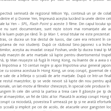
spectivă semnată de regizorul Wilson Yip, continuă un șir de cola
dintre el și Donnie Yen, împreună aceștia lucrând la unele dintre ce
ale lui Yen –
SPL
,
Flash Point
și aceste 3 filme. Din capul locului s
me nu sunt documentare, sunt niște istorii mai romanțate ale ac
ă le luam puțin pe rând. În
Ip Man 1
, eroul titular ne este prezentat
ras, ce ducea un trai destul de luxos, dar care era reticent în c
eptarea de noi studenți. După ce războiul Sino-Japonez s-a înche
timilor, aceștia au invadat orașul Foshan, unde își ducea traiul Ip M
ulți maeștri de arte marțiale să lupte pentru divertismentul trupel
rmă, Ip Man reușește să fugă în Hong Kong, nu înainte de a avea o
 împotriva a 10 centuri negre și apoi împotriva unui general japo
pe cu sosirea acestuia în Hong Kong, un oraș corupt, guvernat de s
ile sale de a înființa o școală de arte marțiale. După ce într-un fina
e restul maeștrilor, Ip se vede nevoit să lupte din nou pentru ap
ionale, un lait-motiv al filmelor chinezești, în special cele produse î
jungem în cele din urmă la partea a treia care îl găsește pe Ip d
 al maeștrilor, un fel de tătic al lor. Plasată în același corupt Hong
orupt ca niciodată, povestea îl urmează pe Ip și ne arată eforturil
o școală și implicit pe cei de acolo, de atacurile unor gangsteri loc