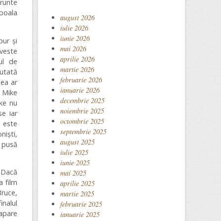
frunte
 boala
august 2026
iulie 2026
iunie 2026
pur și
mai 2026
oveste
aprilie 2026
ul de
martie 2026
jutată
februarie 2026
lea ar
ianuarie 2026
ă Mike
decembrie 2025
ike nu
noiembrie 2025
se iar
octombrie 2025
e este
septembrie 2025
niști,
august 2025
a pusă
iulie 2025
iunie 2025
. Dacă
mai 2025
a film
aprilie 2025
Bruce,
martie 2025
inalul
februarie 2025
 apare
ianuarie 2025