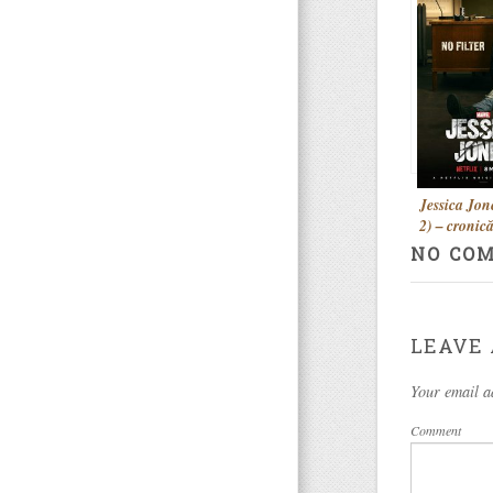
The Big Sh
(2015) – cr
A.S.
Jessica Jon
2) – cronică
NO CO
LEAVE 
Your email a
Comment