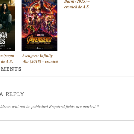
Spotlight (2015) –
Burnt (2015) –
ort
cronică de A.S.
cronică de A.S.
onică de
es (sezon
Avengers: Infinity
 de A.S.
War (2018) – cronică
de A.S.
MMENTS
A REPLY
ddress will not be published Required fields are marked
*