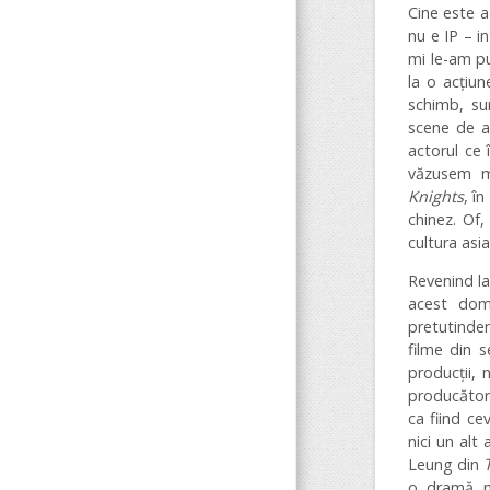
Cine este a
nu e IP – i
mi le-am p
la o acțiun
schimb, su
scene de ac
actorul ce 
văzusem m
Knights
, î
chinez. Of
cultura asia
Revenind la
acest dom
pretutinden
filme din s
producții,
producători
ca fiind ce
nici un alt
Leung din
o dramă me