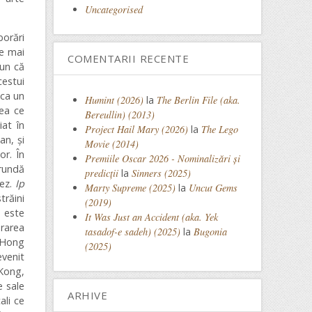
Uncategorised
borări
le mai
COMENTARII RECENTE
pun că
estui
 ca un
Humint (2026)
la
The Berlin File (aka.
eea ce
Bereullin) (2013)
iat în
Project Hail Mary (2026)
la
The Lego
an, și
Movie (2014)
or. În
Premiile Oscar 2026 - Nominalizări și
 rundă
predicții
la
Sinners (2025)
nez.
Ip
Marty Supreme (2025)
la
Uncut Gems
trăini
(2019)
l este
It Was Just an Accident (aka. Yek
ărarea
tasadof-e sadeh) (2025)
la
Bugonia
n Hong
(2025)
evenit
 Kong,
e sale
ARHIVE
ali ce