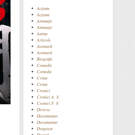
Acţiune
Acțiune
Animaţie
Animație
Anime
Articole
Aventură
Aventură
Biografic
Comedie
Comedie
Crime
Crime
Cronici
Cronici A. S.
Cronici F. F.
Diverse
Documentar
Documentar
Dragoste
Dramă