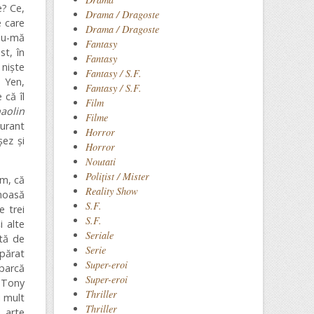
e? Ce,
Drama / Dragoste
e care
Drama / Dragoste
ndu-mă
Fantasy
st, în
Fantasy
 niște
Fantasy / S.F.
e Yen,
Fantasy / S.F.
 că îl
Film
aolin
Filme
gurant
Horror
șez și
Horror
Noutati
Polițist / Mister
lm, că
Reality Show
moasă
S.F.
e trei
S.F.
i alte
Seriale
tă de
Serie
apărat
Super-eroi
 parcă
Super-eroi
e Tony
Thriller
i mult
Thriller
 arte