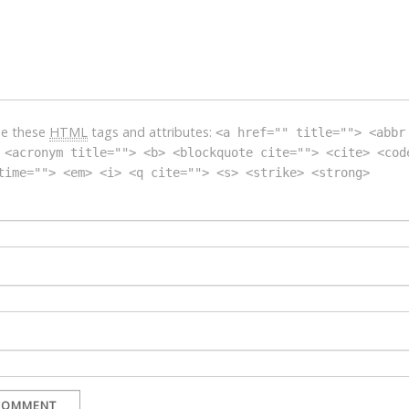
se these
HTML
tags and attributes:
<a href="" title=""> <abbr
 <acronym title=""> <b> <blockquote cite=""> <cite> <cod
time=""> <em> <i> <q cite=""> <s> <strike> <strong>