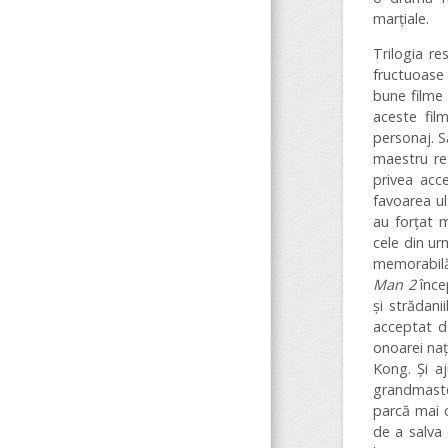
marțiale.
Trilogia re
fructuoase 
bune filme 
aceste fil
personaj. S
maestru ret
privea acc
favoarea ul
au forțat m
cele din u
memorabilă
Man 2
înce
și strădani
acceptat d
onoarei naț
Kong. Și a
grandmaster
parcă mai c
de a salva 