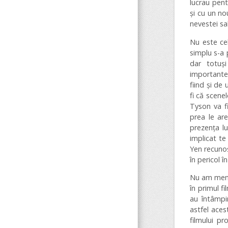
lucrau pent
și cu un no
nevestei sa
Nu este cel
simplu s-a 
dar totuș
importante.
fiind și de
fi că scene
Tyson va f
prea le ar
prezența l
implicat te
Yen recunoș
în pericol î
Nu am menți
în primul f
au întâmpin
astfel aces
filmului p